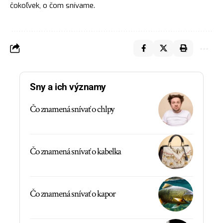
čokoľvek, o čom snívame.
Sny a ich významy
Čo znamená snívať o chlpy
Čo znamená snívať o kabelka
Čo znamená snívať o kapor