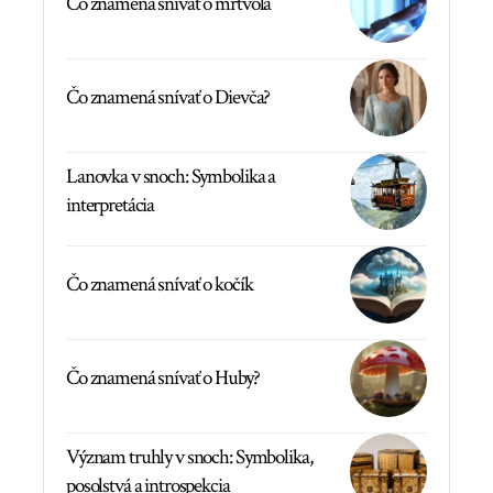
Čo znamená snívať o mŕtvola
Čo znamená snívať o Dievča?
Lanovka v snoch: Symbolika a
interpretácia
Čo znamená snívať o kočík
Čo znamená snívať o Huby?
Význam truhly v snoch: Symbolika,
posolstvá a introspekcia