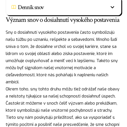
Denník snov
Význam snov o dosiahnutí vysokého postavenia
Sny o dosiahnutí vysokého postavenia často symbolizujú
našu túžbu po uznaniu, rešpekte a sebavedomí. Mnoho ľudí
sníva o tom, že dosiahne vrchol vo svojej kariére, stane sa
lídrom vo svojej oblasti alebo získa postavenie, ktoré im
umožňuje ovplyvňovať a meniť veci k lepšiemu. Takéto sny
môžu byť signálom našej vnútornej motivácie a
cieľavedomosti, ktoré nás poháňajú k naplneniu našich
ambícií.
Okrem toho, sny tohto druhu môžu tiež odrážať naše obavy
a neistoty týkajúce sa našej schopnosti dosiahnuť úspech.
Častokrát môžeme v snoch čeliť výzvam alebo prekážkam,
ktoré symbolizujú naše vnútorné pochybnosti a strachy.
Tieto sny nám poskytujú príležitosť, ako sa vysporiadať s
týmito pocitmi a posilniť naše presvedčenie, že sme schopní