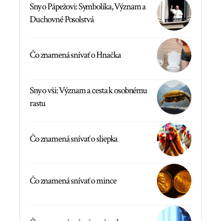
Sny o Pápežovi: Symbolika, Význam a
Duchovné Posolstvá
Čo znamená snívať o Hnačka
Sny o vši: Význam a cesta k osobnému
rastu
Čo znamená snívať o sliepka
Čo znamená snívať o mince