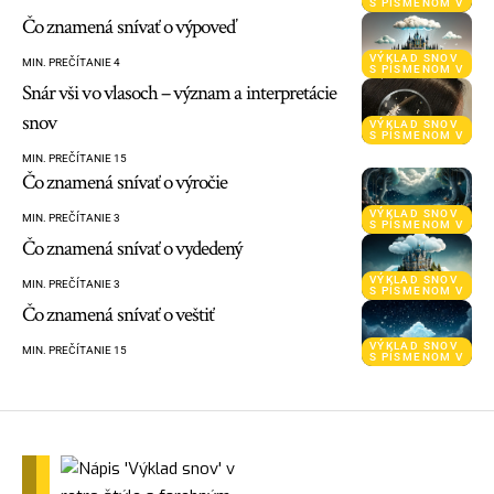
S PÍSMENOM V
Čo znamená snívať o výpoveď
VÝKLAD SNOV
MIN. PREČÍTANIE 4
S PÍSMENOM V
Snár vši vo vlasoch – význam a interpretácie
snov
VÝKLAD SNOV
S PÍSMENOM V
MIN. PREČÍTANIE 15
Čo znamená snívať o výročie
VÝKLAD SNOV
MIN. PREČÍTANIE 3
S PÍSMENOM V
Čo znamená snívať o vydedený
VÝKLAD SNOV
MIN. PREČÍTANIE 3
S PÍSMENOM V
Čo znamená snívať o veštiť
VÝKLAD SNOV
MIN. PREČÍTANIE 15
S PÍSMENOM V