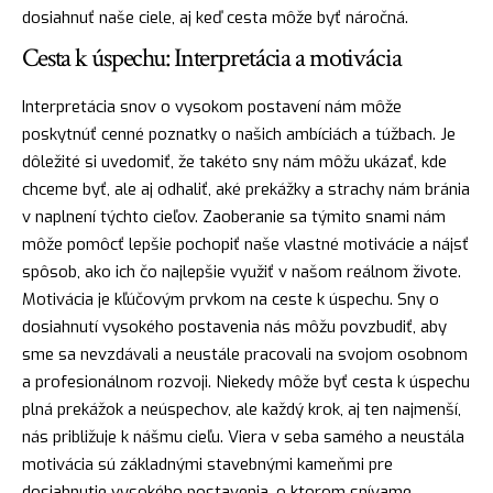
dosiahnuť naše ciele, aj keď
cesta
môže byť náročná.
Cesta k úspechu: Interpretácia a motivácia
Interpretácia snov o vysokom postavení nám môže
poskytnúť cenné poznatky o našich ambíciách a túžbach. Je
dôležité si uvedomiť, že takéto sny nám môžu ukázať, kde
chceme byť, ale aj odhaliť, aké prekážky a strachy nám bránia
v naplnení týchto cieľov. Zaoberanie sa týmito snami nám
môže pomôcť lepšie pochopiť naše vlastné motivácie a
nájsť
spôsob, ako ich čo najlepšie využiť v našom reálnom živote.
Motivácia je kľúčovým prvkom na ceste k úspechu. Sny o
dosiahnutí vysokého postavenia nás môžu povzbudiť, aby
sme sa nevzdávali a neustále pracovali na svojom osobnom
a profesionálnom rozvoji. Niekedy môže byť cesta k úspechu
plná prekážok a neúspechov, ale každý krok, aj ten najmenší,
nás približuje k nášmu cieľu. Viera v seba samého a neustála
motivácia sú základnými stavebnými kameňmi pre
dosiahnutie vysokého postavenia, o ktorom snívame.