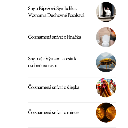
Sny o Pápežovi: Symbolika,
Význam a Duchovné Posolstvá
Čo znamená snívať o Hnačka
Sny o vši: Význam a cesta k
osobnému rastu
Čo znamená snívať o sliepka
Čo znamená snívať o mince