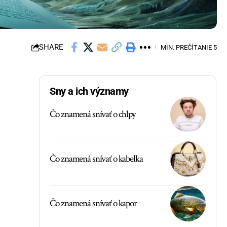
SHARE
MIN. PREČÍTANIE 5
Sny a ich významy
Čo znamená snívať o chlpy
Čo znamená snívať o kabelka
Čo znamená snívať o kapor