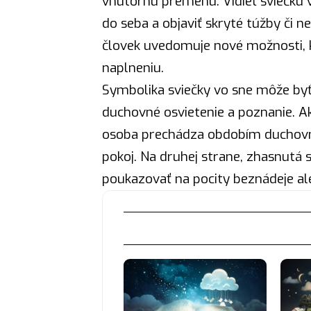
vnútornú premenu. Vidieť sviečku 
do seba a objaviť skryté túžby či ne
človek
uvedomuje nové možnosti, 
naplneniu.
Symbolika sviečky vo sne môže byť
duchovné osvietenie a poznanie. Ak
osoba prechádza obdobím duchovné
pokoj. Na druhej strane, zhasnutá s
poukazovať na pocity beznádeje ale