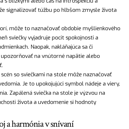
 s blízkymi alebo čas na introspekciu a
že signalizovať túžbu po hlbšom zmysle života
 horí, môže to naznačovať obdobie myšlienkového
eň sviečky vyjadruje pocit spokojnosti a
odmienkach. Naopak, nakláňajúca sa či
 upozorňovať na vnútorné napätie alebo
ť.
 scén so sviečkami na stole môže naznačovať
edomia. Je to upokojujúci symbol nádeje a viery,
nia. Zapálená sviečka na stole je výzvou na
uchosti života a uvedomenie si hodnoty
koj a harmónia v snívaní