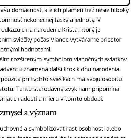
našu domácnosť, ale ich plameň tiež nesie hlboký
omnosť nekonečnej lásky a jednoty. V
 odkazuje na narodenie Krista, ktorý je
ením sviečky počas Vianoc vytvárame priestor
ivotnými hodnotami.
lším rozšíreným symbolom vianočných sviatkov.
 adventu znamená ďalší krok k dňu narodenia
použitá pri týchto sviečkach má svoju osobitú
istotu. Tento starodávny zvyk nám pripomína
prijatie radosti a mieru v tomto období.
 zmysel a význam
duchovné a symbolizovať rast osobnosti alebo