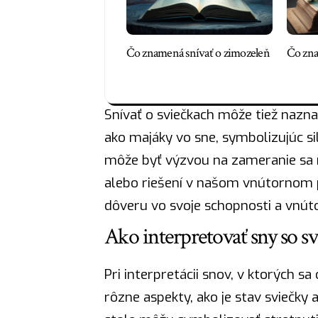
Čo znamená snívať o zimozeleň
Čo zna
Snívať o sviečkach môže tiež nazna
ako majáky vo sne, symbolizujúc
si
môže byť výzvou na zameranie sa 
alebo riešení v našom vnútornom pr
dôveru vo svoje schopnosti a vnúto
Ako interpretovať sny so sv
Pri interpretácii snov, v ktorých sa 
rôzne aspekty, ako je stav sviečky 