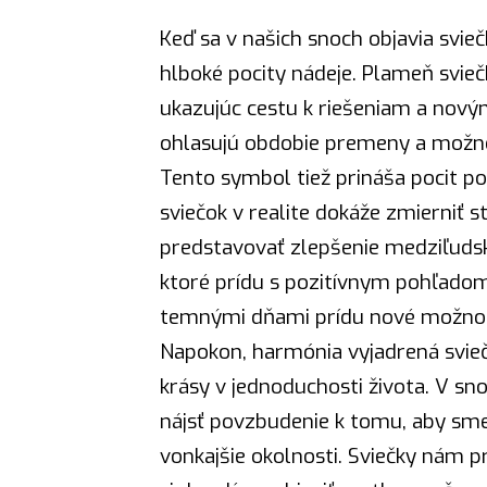
Keď sa v našich snoch objavia svie
hlboké pocity nádeje. Plameň svie
ukazujúc cestu k riešeniam a nový
ohlasujú obdobie premeny a možnos
Tento symbol tiež prináša pocit p
sviečok v realite dokáže zmierniť s
predstavovať zlepšenie medziľudsk
ktoré prídu s pozitívnym pohľadom
temnými dňami prídu nové možnost
Napokon, harmónia vyjadrená svieč
krásy v jednoduchosti života. V sn
nájsť povzbudenie k tomu, aby sme 
vonkajšie okolnosti. Sviečky nám pr