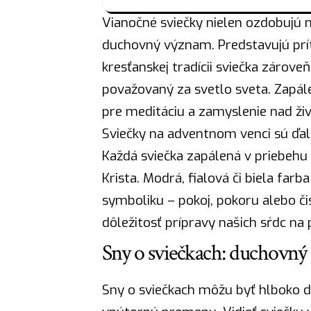
Vianočné sviečky nielen ozdobujú 
duchovný význam. Predstavujú prít
kresťanskej tradícii sviečka zároveň
považovaný za svetlo sveta. Zapál
pre meditáciu a zamyslenie nad ž
Sviečky na adventnom venci sú ďa
Každá sviečka zapálená v priebehu
Krista. Modrá, fialová či
biela
farba 
symboliku – pokoj, pokoru alebo č
dôležitosť prípravy našich sŕdc na 
Sny o sviečkach: duchovný
Sny o sviečkach môžu byť hlboko 