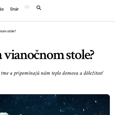
ás
Snár
čnom stole?
 vianočnom stole?
v tme a pripomínajú nám teplo domova a dôležitosť