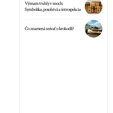
Význam truhly v snoch:
Symbolika, posolstvá a introspekcia
Čo znamená snívať o krokodíl?