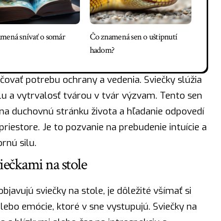
mená snívať o somár
Čo znamená sen o uštipnutí
hadom?
čovať potrebu ochrany a vedenia. Sviečky slúžia
lu
a vytrvalosť tvárou v tvár výzvam. Tento sen
na duchovnú stránku života a hľadanie odpovedí
iestore. Je to pozvanie na prebudenie intuície a
rnú silu.
iečkami na stole
objavujú sviečky na stole, je dôležité všímať si
alebo emócie, ktoré v sne vystupujú. Sviečky na