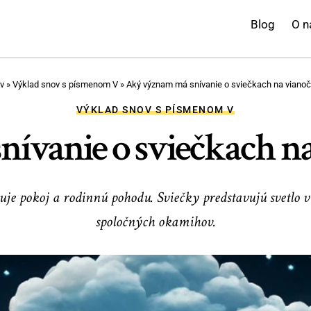
Blog
O n
v
»
Výklad snov s písmenom V
»
Aký význam má snívanie o sviečkach na viano
VÝKLAD SNOV S PÍSMENOM V
ívanie o sviečkach na
uje pokoj a rodinnú pohodu. Sviečky predstavujú svetlo 
spoločných okamihov.