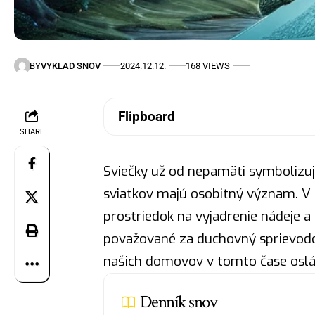
BY
VYKLAD SNOV
2024.12.12.
168 VIEWS
Flipboard
SHARE
Sviečky už od nepamäti symbolizu
sviatkov majú osobitný význam. V 
prostriedok na vyjadrenie nádeje a 
považované za duchovný sprievodcu
našich domovov v tomto čase oslá
Denník snov