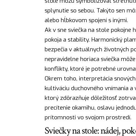
stole môžu symbolizovať stretnutia
splynutie so sebou. Takýto sen mô
alebo hĺbkovom spojení s inými.
Ak v sne sviečka na stole pokojne
pokoja a stability. Harmonický plam
bezpečia v aktuálnych životných p
nepravidelne horiaca sviečka môže
konflikty, ktoré je potrebné urovna
Okrem toho, interpretácia snových
kultiváciu duchovného vnímania a v
ktorý zdôrazňuje dôležitosť zotrva
precítenie okamihu, oslavu jednod
prítomnosti vo svojom prostredí.
Sviečky na stole: nádej, po