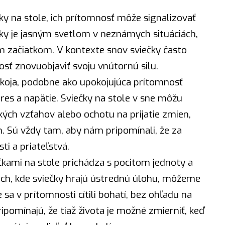
čky na stole, ich prítomnosť môže signalizovať
čky je jasným svetlom v neznámych situáciách,
m začiatkom. V kontexte snov sviečky často
ť znovuobjaviť svoju vnútornú silu.
okoja, podobne ako upokojujúca prítomnosť
tres a napätie. Sviečky na stole v sne môžu
ých vzťahov alebo ochotu na prijatie zmien,
. Sú vždy tam, aby nám pripomínali, že za
i a priateľstvá.
kami na stole prichádza s pocitom jednoty a
och, kde sviečky hrajú ústrednú úlohu, môžeme
sa v prítomnosti cítili bohatí, bez ohľadu na
ipomínajú, že tiaž života je možné zmierniť, keď