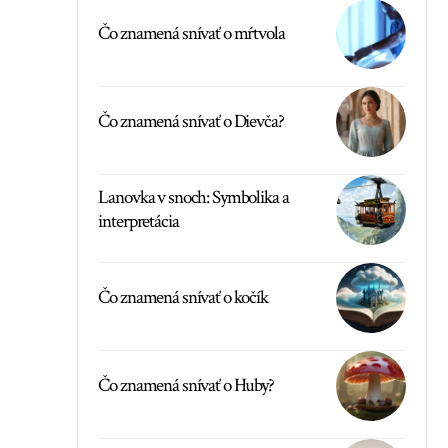
Čo znamená snívať o mŕtvola
Čo znamená snívať o Dievča?
Lanovka v snoch: Symbolika a
interpretácia
Čo znamená snívať o kočík
Čo znamená snívať o Huby?