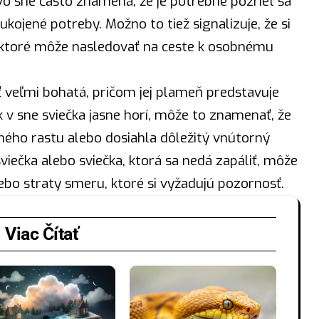
vo sne často znamená, že je potrebné pozrieť sa
ukojené potreby. Možno to tiež signalizuje, že si
ktoré môže nasledovať na ceste k osobnému
 veľmi bohatá, pričom jej plameň predstavuje
 v sne sviečka jasne horí, môže to znamenať, že
ho rastu alebo dosiahla dôležitý vnútorný
viečka alebo sviečka, ktorá sa nedá zapáliť, môže
bo straty smeru, ktoré si vyžadujú pozornosť.
Viac Čítať