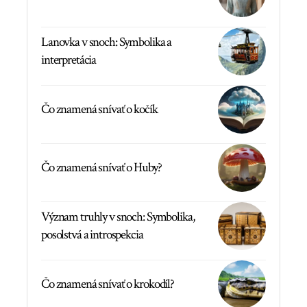
Lanovka v snoch: Symbolika a
interpretácia
Čo znamená snívať o kočík
Čo znamená snívať o Huby?
Význam truhly v snoch: Symbolika,
posolstvá a introspekcia
Čo znamená snívať o krokodíl?