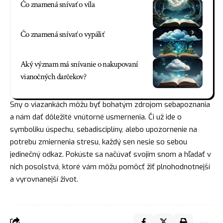
Čo znamená snívať o víla
Čo znamená snívať o vypáliť
Aký význam má snívanie o nakupovaní
vianočných darčekov?
Sny o viazankách môžu byť bohatým zdrojom sebapoznania
a nám dať dôležité vnútorné usmernenia. Či už ide o
symboliku úspechu, sebadisciplíny, alebo upozornenie na
potrebu zmiernenia stresu, každý sen nesie so sebou
jedinečný odkaz. Pokúste sa načúvať svojim snom a
hľadať
v
nich posolstvá, ktoré vám môžu pomôcť žiť plnohodnotnejší
a vyrovnanejší život.