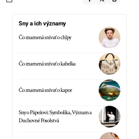
Sny a ich významy
Čo znamená snívať o chlpy
Čo znamená snívať o kabelka
Čo znamená snívať o kapor
Sny o Pápežovi: Symbolika, Význam a
Duchovné Posolstvá