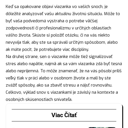
Keď sa opakovane objaví viazanka vo vašich snoch, je
dôležité analyzovať vašu aktuálnu životnú situáciu. Môže to
byť vaša podvedomá výstraha o potrebe väčšej
zodpovednosti či profesionalizmu v určitých oblastiach
vášho života. Skúste si položiť otázku, či na vás niekto
nevyvíja tlak, aby ste sa správali určitým spôsobom, alebo
ak máte pocit, že potrebujete viac disciplíny.
Na druhej strane, sen o viazanke môže tiež signalizovať
stres alebo napätie, najmä ak sa vám viazanka zdá byť tesná
alebo nepríjemná. To môže znamenať, že na vás pôsobí príliš
veľký tlak v práci alebo v osobnom živote a mali by ste
zvážiť spôsoby, ako sa zbaviť stresu a
nájsť
rovnováhu.
Celkovo,
výklad snov
s viazankami je závislý na kontexte a
osobných skúsenostiach snívateľa.
Viac Čítať