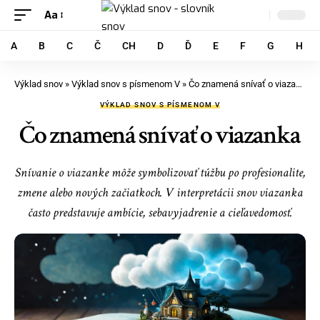
Aa
A
B
C
Č
CH
D
Ď
E
F
G
H
Výklad snov
»
Výklad snov s písmenom V
»
Čo znamená snívať o viazanka
VÝKLAD SNOV S PÍSMENOM V
Čo znamená snívať o viazanka
Snívanie o viazanke môže symbolizovať túžbu po profesionalite,
zmene alebo nových začiatkoch. V interpretácii snov viazanka
často predstavuje ambície, sebavyjadrenie a cieľavedomosť.