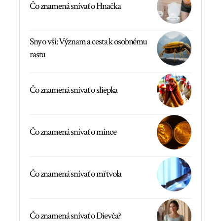
Čo znamená snívať o Hnačka
Sny o vši: Význam a cesta k osobnému
rastu
Čo znamená snívať o sliepka
Čo znamená snívať o mince
Čo znamená snívať o mŕtvola
Čo znamená snívať o Dievča?