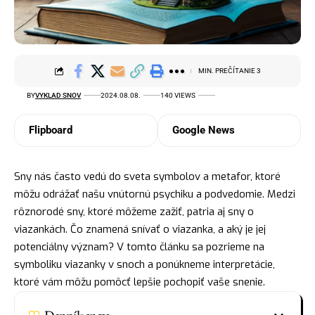
MIN. PREČÍTANIE 3
BY
VYKLAD SNOV
2024.08.08.
140 VIEWS
Flipboard
Google News
Sny nás často vedú do sveta
symbolov
a metafor, ktoré
môžu odrážať našu vnútornú psychiku a podvedomie. Medzi
rôznorodé sny, ktoré môžeme zažiť, patria aj sny o
viazankách. Čo znamená snívať o viazanka, a aký je jej
potenciálny význam? V tomto článku sa pozrieme na
symboliku viazanky v snoch a ponúkneme interpretácie,
ktoré vám môžu pomôcť lepšie pochopiť vaše snenie.