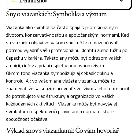
Denník snov
Sny o viazankách: Symbolika a význam
Viazanka ako symbol sa často spája s profesionálnym
životom, konzervatívnosťou a spoločenskými normami. Keď
sa viazanka objaví vo vašom sne, môže to naznačovať
potrebu vyjadriť vašu profesionálnu identitu alebo túžbu po
úspechu v kariére. Takéto sny môžu byť odrazom vašich
ambícií, cieľov a prianí uspieť v pracovnom živote.
Okrem toho viazanka symbolizuje aj sebadisciplínu a
kontrolu. Ak vo vašom sne viažete viazanku, môže to
znamenať, že sa snažíte urovnať svoj život alebo máte pocit,
že potrebujete viac štruktúry a organizácie vo vašich
každodenných aktivitách. Viazanka môže byť navyše aj
symbolom rešpektu voči pravidlám a normám, ktoré
spoločnosť očakáva.
Výklad snov s viazankami: Čo vám hovoria?