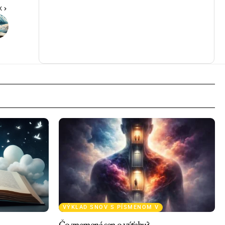
K
VÝKLAD SNOV S PÍSMENOM V
Čo znamená sen o výťahu?