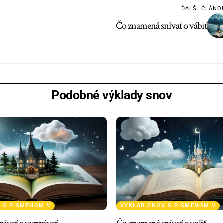
ĎALŠÍ ČLÁNO
Čo znamená snívať o vábiť
Podobné výklady snov
 S PÍSMENOM V
VÝKLAD SNOV S PÍSMENOM V
ívať o vyrezávať
Čo znamená snívať o voliť