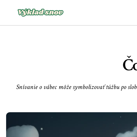
Čo
Snívanie o vábec môže symbolizovať túžbu po slobo