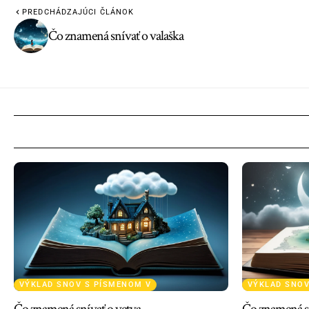
PREDCHÁDZAJÚCI ČLÁNOK
Čo znamená snívať o valaška
VÝKLAD SNOV S PÍSMENOM V
VÝKLAD SNOV
Čo znamená snívať o vetva
Čo znamená sn