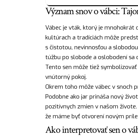
Význam snov o vábci: Tajo
Vábec je vták, ktorý je mnohokrát 
kultúrach a tradíciách môže predst
s čistotou, nevinnosťou a slobodo
túžbu po slobode a oslobodení sa o
Tento sen môže tiež symbolizovať n
vnútorný pokoj.
Okrem toho môže vábec v snoch pre
Podobne ako
jar
prináša nový živo
pozitívnych zmien v našom živote. 
že máme byť otvorení novým prílež
Ako interpretovať sen o vá