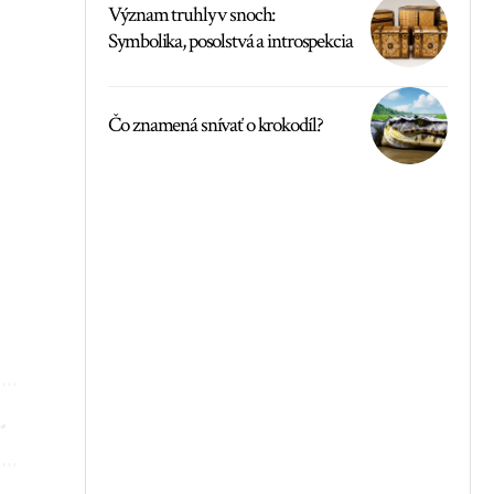
Význam truhly v snoch:
Symbolika, posolstvá a introspekcia
Čo znamená snívať o krokodíl?