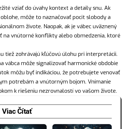
ležité vziať do úvahy kontext a detaily snu. Ak
 oblohe, môže to naznačovať pocit slobody a
sionálnom živote.
Naopak
, ak je vábec uväznený
 na vnútorné konflikty alebo obmedzenia, ktoré
 tiež zohrávajú kľúčovú úlohu pri interpretácii.
e na vábca môže signalizovať harmonické obdobie
mútok môžu byť indikáciou, že potrebujete venovať
lnym potrebám a vnútorným bojom. Vnímanie
kom k riešeniu nezrovnalostí vo vašom živote.
Viac Čítať