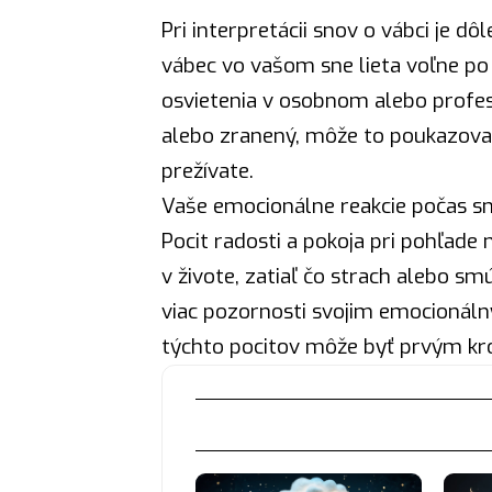
Pri interpretácii snov o vábci je dô
vábec vo vašom sne lieta voľne po
osvietenia v osobnom alebo profe
alebo zranený, môže to poukazovať
prežívate.
Vaše emocionálne reakcie počas snu
Pocit radosti a pokoja pri pohľad
v živote, zatiaľ čo strach alebo s
viac pozornosti svojim emocioná
týchto pocitov môže byť prvým kro