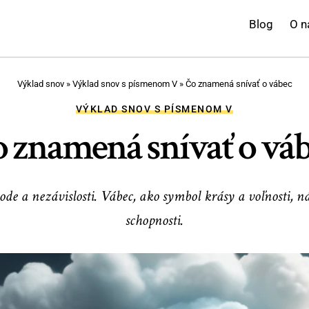
Blog
O n
Výklad snov
»
Výklad snov s písmenom V
»
Čo znamená snívať o vábec
VÝKLAD SNOV S PÍSMENOM V
 znamená snívať o vá
de a nezávislosti. Vábec, ako symbol krásy a voľnosti, n
schopnosti.