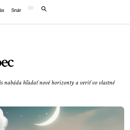
ás
Snár
bec
ás nabáda hľadať nové horizonty a veriť vo vlastné