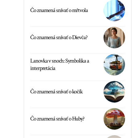
Čo znamená snívať o mŕtvola
Čo znamená snívať o Dievča?
Lanovka v snoch: Symbolika a
interpretácia
Čo znamená snívať o kočík
Čo znamená snívať o Huby?