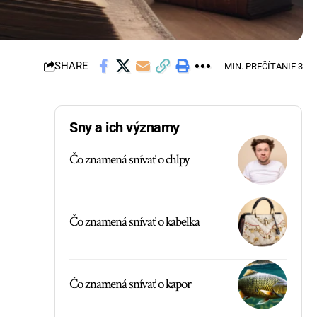
SHARE
MIN. PREČÍTANIE 3
Sny a ich významy
Čo znamená snívať o chlpy
Čo znamená snívať o kabelka
Čo znamená snívať o kapor