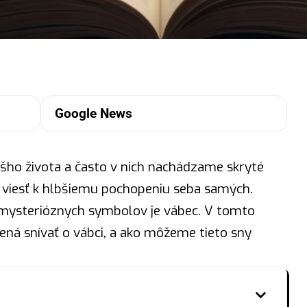
Google News
šho života a často v nich nachádzame skryté
 viesť k hlbšiemu pochopeniu seba samých.
 mysterióznych
symbolov
je vábec. V tomto
ená snívať o vábci, a ako môžeme tieto sny