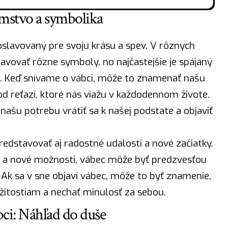
mstvo a symbolika
oslavovaný pre svoju krásu a
spev
. V rôznych
avovať rôzne symboly, no najčastejšie je spájaný
u. Keď snívame o vábci, môže to znamenať našu
d reťazí, ktoré nás viažu v každodennom živote.
ašu potrebu vrátiť sa k našej podstate a objaviť
dstavovať aj radostné udalosti a nové začiatky.
t a nové možnosti, vábec môže byť predzvesťou
Ak sa v sne objaví vábec, môže to byť znamenie,
itostiam a nechať minulosť za sebou.
bci: Náhľad do duše