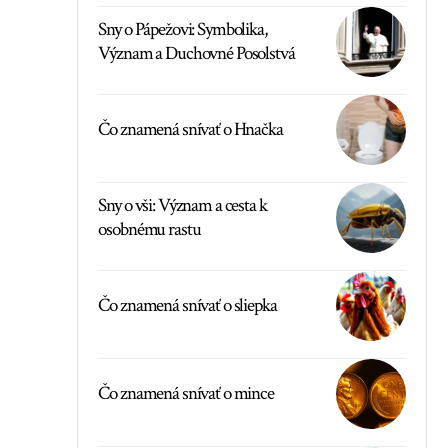
Sny o Pápežovi: Symbolika,
Význam a Duchovné Posolstvá
Čo znamená snívať o Hnačka
Sny o vši: Význam a cesta k
osobnému rastu
Čo znamená snívať o sliepka
Čo znamená snívať o mince