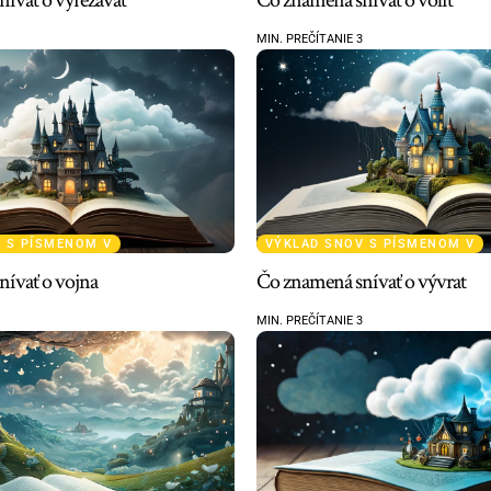
MIN. PREČÍTANIE 3
 S PÍSMENOM V
VÝKLAD SNOV S PÍSMENOM V
ívať o vojna
Čo znamená snívať o vývrat
MIN. PREČÍTANIE 3