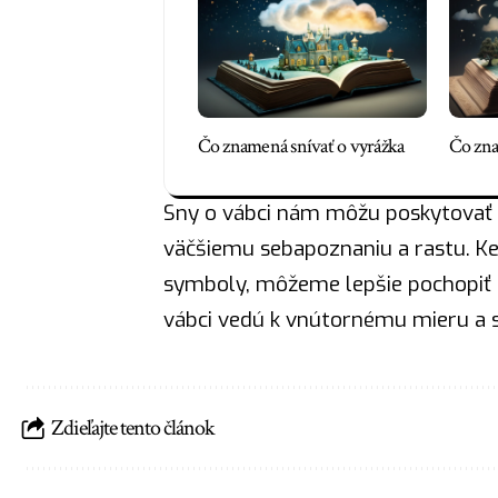
Čo znamená snívať o vyrážka
Čo zna
Sny o vábci nám môžu poskytovať h
väčšiemu sebapoznaniu a rastu. Ke
symboly, môžeme lepšie pochopiť sv
vábci vedú k vnútornému mieru a s
Zdieľajte tento článok