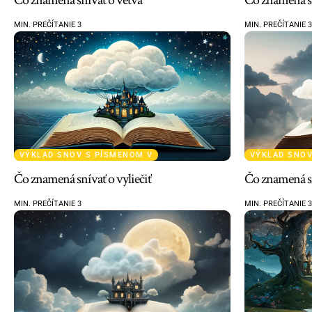
MIN. PREČÍTANIE 3
MIN. PREČÍTANIE 3
VÝKLAD SNOV S PÍSMENOM V
VÝKLAD SNOV
Čo znamená snívať o vyliečiť
Čo znamená sn
MIN. PREČÍTANIE 3
MIN. PREČÍTANIE 3