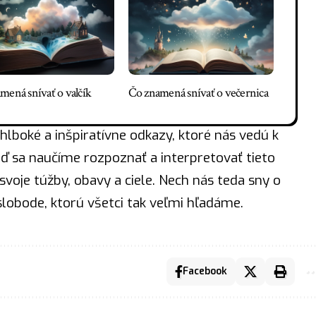
mená snívať o valčík
Čo znamená snívať o večernica
lboké a inšpiratívne odkazy, ktoré nás vedú k
ď sa naučíme rozpoznať a interpretovať tieto
oje túžby, obavy a ciele. Nech nás teda sny o
lobode, ktorú všetci tak veľmi hľadáme.
Facebook