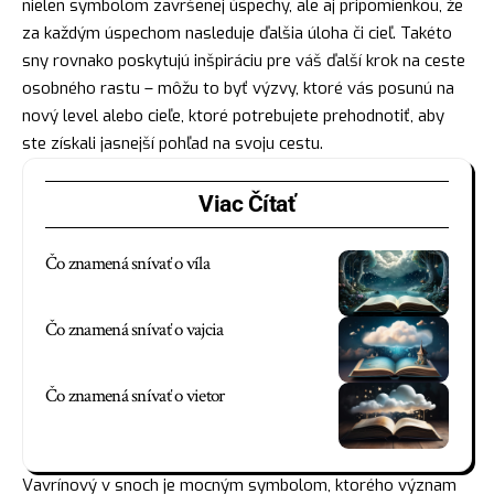
nielen symbolom završenej úspechy, ale aj pripomienkou, že
za každým úspechom nasleduje ďalšia
úloha
či cieľ. Takéto
sny rovnako poskytujú inšpiráciu pre váš ďalší krok na ceste
osobného rastu – môžu to byť výzvy, ktoré vás posunú na
nový level alebo cieľe, ktoré potrebujete prehodnotiť, aby
ste získali jasnejší pohľad na svoju cestu.
Viac Čítať
Čo znamená snívať o víla
Čo znamená snívať o vajcia
Čo znamená snívať o vietor
Vavrínový v snoch je mocným symbolom, ktorého význam