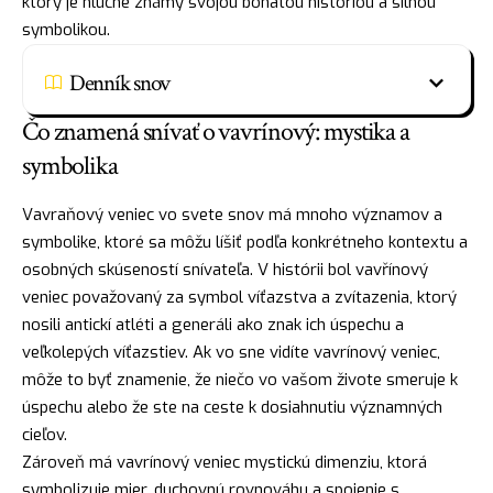
ktorý je hlučne známy svojou bohatou históriou a silnou
symbolikou.
Denník snov
Čo znamená snívať o vavrínový: mystika a
symbolika
Vavraňový veniec vo svete snov má mnoho významov a
symbolike, ktoré sa môžu líšiť podľa konkrétneho kontextu a
osobných skúseností snívateľa. V histórii bol vavřínový
veniec považovaný za symbol víťazstva a zvítazenia, ktorý
nosili antickí atléti a generáli ako znak ich úspechu a
veľkolepých víťazstiev. Ak vo sne vidíte vavrínový veniec,
môže to byť znamenie, že niečo vo vašom živote smeruje k
úspechu alebo že ste na ceste k dosiahnutiu významných
cieľov.
Zároveň má vavrínový veniec mystickú dimenziu, ktorá
symbolizuje mier, duchovnú rovnováhu a spojenie s