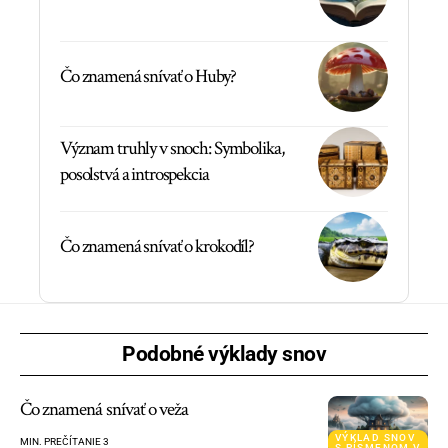
Čo znamená snívať o Huby?
Význam truhly v snoch: Symbolika,
posolstvá a introspekcia
Čo znamená snívať o krokodíl?
Podobné výklady snov
Čo znamená snívať o veža
VÝKLAD SNOV
MIN. PREČÍTANIE 3
S PÍSMENOM V