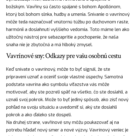
božským. Vavříny sú často spájané s bohom Apollónom,
ktorý bol bohom slnka, hudby a umenia. Snívanie o vavrínový
môže teda naznačovať vnútornú túžbu po duchovnom raste,
harmónii a dosiahnutí vyššieho vedomia. Toto máme len ako
užitočný
nástroj
pre sebazapritie a pochopenie, že naša
snaha nie je zbytočná a má hlboký zmysel.
Vavrínové sny: Odkazy pre vašu osobnú cestu
Keď snívate o vavrínový, môže to byť signál, že ste
pripravení uznať a oceniť svoje vlastné úspechy. Samotná
podstata vavrína ako symbolu víťazstva vás môže
motivovať, aby ste pozreli späť na všetko, čo ste dosiahli, a
uznali svoj pokrok. Može to byť jediný spôsob, ako zísť nový
pohľad na svoju situáciu a uvedomiť si, aký ste dosiahli
pokrok a ako ďaleko ste dospeli.
Na druhej strane, vavřínové sny môžu poukazovať aj na
potrebu
hľadať
nový smer a nové výzvy. Vavrínový veniec je