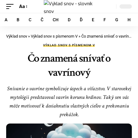
Aa
A
B
C
Č
CH
D
Ď
E
F
G
H
Výklad snov
»
Výklad snov s písmenom V
»
Čo znamená snívať o vavrínový
VÝKLAD SNOV S PÍSMENOM V
Čo znamená snívať o
vavrínový
Snívanie o vavríne symbolizuje úspech a víťazstvo. V starovekej
mytológii predstavoval vavrín korunu hrdinov. Taký sen vás
môže motivovať k dosiahnutiu vlastných cieľov a prekonaniu
prekážok.