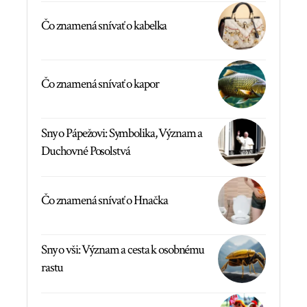
Čo znamená snívať o kabelka
Čo znamená snívať o kapor
Sny o Pápežovi: Symbolika, Význam a
Duchovné Posolstvá
Čo znamená snívať o Hnačka
Sny o vši: Význam a cesta k osobnému
rastu