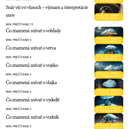
S PÍSMENOM V
Snár vši vo vlasoch – význam a interpretácie
snov
VÝKLAD SNOV
S PÍSMENOM V
MIN. PREČÍTANIE 15
Čo znamená snívať o vohľady
VÝKLAD SNOV
MIN. PREČÍTANIE 3
S PÍSMENOM V
Čo znamená snívať o vetva
VÝKLAD SNOV
MIN. PREČÍTANIE 3
S PÍSMENOM V
Čo znamená snívať o vojsko
VÝKLAD SNOV
MIN. PREČÍTANIE 3
S PÍSMENOM V
Čo znamená snívať o vlajka
VÝKLAD SNOV
MIN. PREČÍTANIE 3
S PÍSMENOM V
Čo znamená snívať o vydediť
VÝKLAD SNOV
MIN. PREČÍTANIE 3
S PÍSMENOM V
Čo znamená snívať o vodník
VÝKLAD SNOV
MIN. PREČÍTANIE 3
S PÍSMENOM V