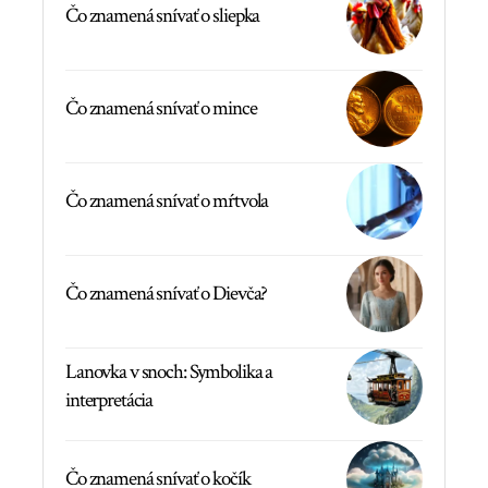
Čo znamená snívať o sliepka
Čo znamená snívať o mince
Čo znamená snívať o mŕtvola
Čo znamená snívať o Dievča?
Lanovka v snoch: Symbolika a
interpretácia
Čo znamená snívať o kočík