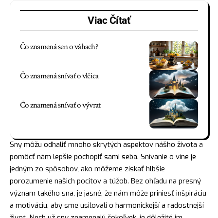
Viac Čítať
Čo znamená sen o váhach?
Čo znamená snívať o vlčica
Čo znamená snívať o vývrat
Sny môžu odhaliť mnoho skrytých aspektov nášho života a
pomôcť nám lepšie pochopiť sami seba. Snívanie o víne je
jedným zo spôsobov, ako môžeme získať hlbšie
porozumenie našich pocitov a túžob. Bez ohľadu na presný
význam takého sna, je jasné, že nám môže priniesť inšpiráciu
a motiváciu, aby sme usilovali o harmonickejší a radostnejší
život. Nech už sny znamenajú čokoľvek, je dôležité im