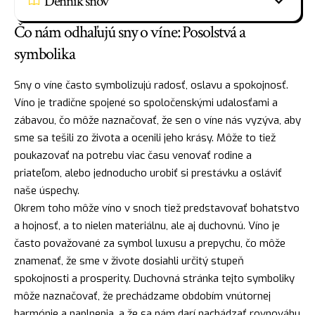
Denník snov
Čo nám odhaľujú sny o víne: Posolstvá a
symbolika
Sny o víne často symbolizujú
radosť
, oslavu a spokojnosť.
Víno je tradične spojené so spoločenskými udalosťami a
zábavou, čo môže naznačovať, že sen o víne nás vyzýva, aby
sme sa tešili zo života a ocenili jeho krásy. Môže to tiež
poukazovať na potrebu viac času venovať rodine a
priateľom, alebo jednoducho urobiť si prestávku a osláviť
naše úspechy.
Okrem toho môže víno v snoch tiež predstavovať
bohatstvo
a hojnosť, a to nielen materiálnu, ale aj duchovnú. Víno je
často považované za symbol luxusu a prepychu, čo môže
znamenať, že sme v živote dosiahli určitý stupeň
spokojnosti a prosperity. Duchovná stránka tejto symboliky
môže naznačovať, že prechádzame obdobím vnútornej
harmónie a naplnenia, a že sa nám darí nachádzať rovnováhu