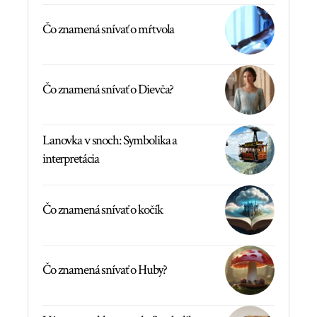
Čo znamená snívať o mŕtvola
Čo znamená snívať o Dievča?
Lanovka v snoch: Symbolika a
interpretácia
Čo znamená snívať o kočík
Čo znamená snívať o Huby?