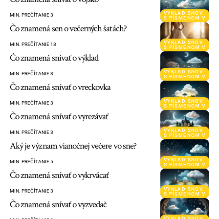
VÝKLAD SNOV
MIN. PREČÍTANIE 3
S PÍSMENOM V
Čo znamená sen o večerných šatách?
VÝKLAD SNOV
MIN. PREČÍTANIE 18
S PÍSMENOM V
Čo znamená snívať o výklad
VÝKLAD SNOV
MIN. PREČÍTANIE 3
S PÍSMENOM V
Čo znamená snívať o vreckovka
VÝKLAD SNOV
MIN. PREČÍTANIE 3
S PÍSMENOM V
Čo znamená snívať o vyrezávať
VÝKLAD SNOV
MIN. PREČÍTANIE 3
S PÍSMENOM V
Aký je význam vianočnej večere vo sne?
VÝKLAD SNOV
MIN. PREČÍTANIE 5
S PÍSMENOM V
Čo znamená snívať o vykrvácať
VÝKLAD SNOV
MIN. PREČÍTANIE 3
S PÍSMENOM V
Čo znamená snívať o vyzvedač
VÝKLAD SNOV