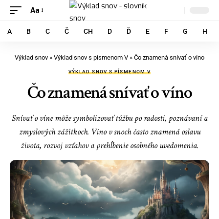
Aa
A
B
C
Č
CH
D
Ď
E
F
G
H
Výklad snov
»
Výklad snov s písmenom V
»
Čo znamená snívať o víno
VÝKLAD SNOV S PÍSMENOM V
Čo znamená snívať o víno
Snívať o víne môže symbolizovať túžbu po radosti, poznávaní a
zmyslových zážitkoch. Víno v snoch často znamená oslavu
života, rozvoj vzťahov a prehĺbenie osobného uvedomenia.