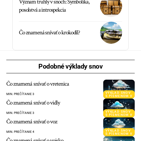
Význam truhly v snoch: Symbolika,
posolstvá a introspekcia
Čo znamená snívať o krokodíl?
Podobné výklady snov
Čo znamená snívať o vretenica
VÝKLAD SNOV
MIN. PREČÍTANIE 3
S PÍSMENOM V
Čo znamená snívať o vidly
VÝKLAD SNOV
MIN. PREČÍTANIE 3
S PÍSMENOM V
Čo znamená snívať o voz
VÝKLAD SNOV
MIN. PREČÍTANIE 4
S PÍSMENOM V
Čo znamená snívať o vojsko