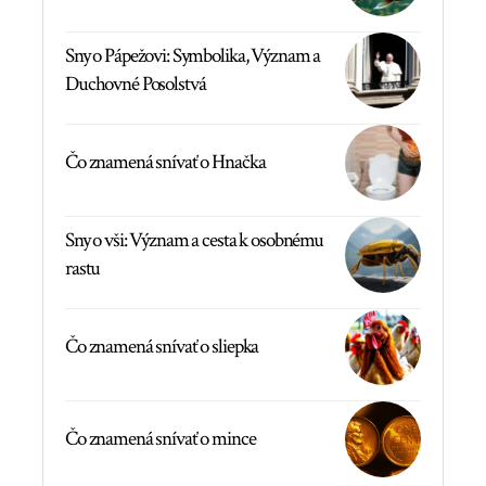
Sny o Pápežovi: Symbolika, Význam a
Duchovné Posolstvá
Čo znamená snívať o Hnačka
Sny o vši: Význam a cesta k osobnému
rastu
Čo znamená snívať o sliepka
Čo znamená snívať o mince