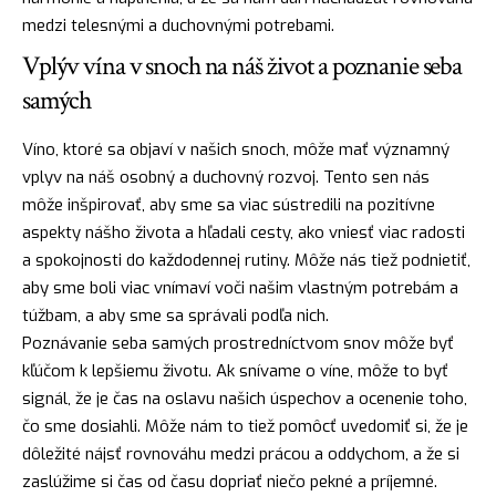
medzi telesnými a duchovnými potrebami.
Vplýv vína v snoch na náš život a poznanie seba
samých
Víno, ktoré sa objaví v našich snoch, môže mať významný
vplyv na náš osobný a
duchovný
rozvoj. Tento sen nás
môže inšpirovať, aby sme sa viac sústredili na pozitívne
aspekty nášho života a hľadali cesty, ako vniesť viac radosti
a spokojnosti do každodennej rutiny. Môže nás tiež podnietiť,
aby sme boli viac vnímaví voči našim vlastným potrebám a
túžbam, a aby sme sa správali podľa nich.
Poznávanie seba samých prostredníctvom snov môže byť
kľúčom k lepšiemu životu. Ak snívame o víne, môže to byť
signál, že je čas na oslavu našich úspechov a ocenenie toho,
čo sme dosiahli. Môže nám to tiež pomôcť uvedomiť si, že je
dôležité
nájsť
rovnováhu medzi prácou a oddychom, a že si
zaslúžime si čas od času dopriať niečo pekné a príjemné.