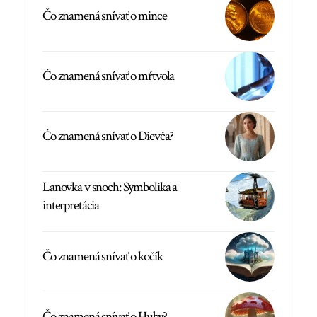
Čo znamená snívať o mince
Čo znamená snívať o mŕtvola
Čo znamená snívať o Dievča?
Lanovka v snoch: Symbolika a
interpretácia
Čo znamená snívať o kočík
Čo znamená snívať o Huby?