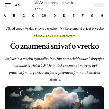
Aa
A
B
C
Č
CH
D
Ď
E
F
G
H
Výklad snov
»
Výklad snov s písmenom V
»
Čo znamená snívať o vrecko
VÝKLAD SNOV S PÍSMENOM V
Čo znamená snívať o vrecko
Snívanie o vrecku symbolizuje túžbu po nachádzadaní skrytých
pokladov či riešení. Môže to tiež znamenať potrebu byť
praktickým, organizovaným a pripraveným na akékoľvek
situácie.