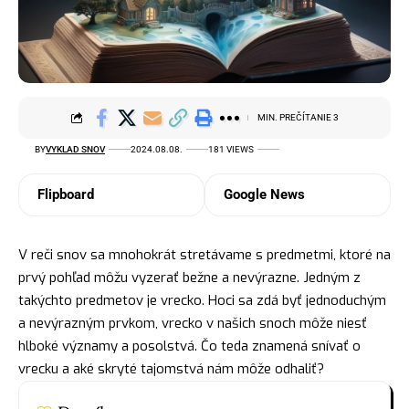
MIN. PREČÍTANIE 3
BY
VYKLAD SNOV
2024.08.08.
181 VIEWS
Flipboard
Google News
V reči snov sa mnohokrát stretávame s predmetmi, ktoré na
prvý pohľad môžu vyzerať bežne a nevýrazne. Jedným z
takýchto predmetov je vrecko. Hoci sa zdá byť jednoduchým
a nevýrazným prvkom, vrecko v našich snoch môže niesť
hlboké významy a posolstvá. Čo teda znamená snívať o
vrecku a aké skryté tajomstvá nám môže odhaliť?