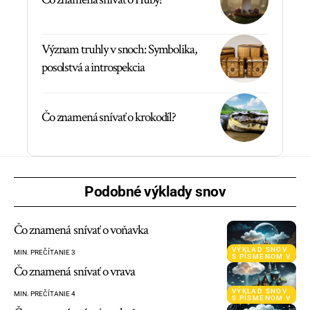
Význam truhly v snoch: Symbolika,
posolstvá a introspekcia
Čo znamená snívať o krokodíl?
Podobné výklady snov
Čo znamená snívať o voňavka
VÝKLAD SNOV
MIN. PREČÍTANIE 3
S PÍSMENOM V
Čo znamená snívať o vrava
VÝKLAD SNOV
MIN. PREČÍTANIE 4
S PÍSMENOM V