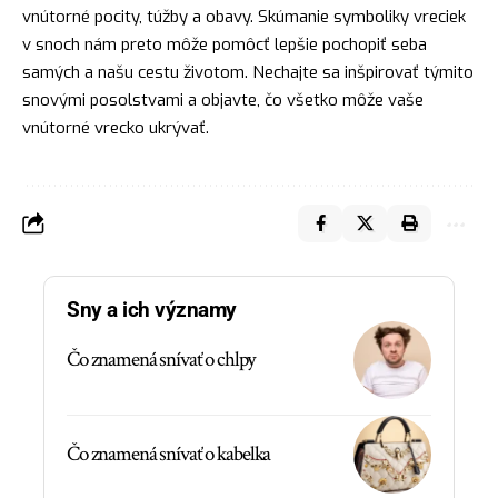
vnútorné pocity, túžby a obavy. Skúmanie symboliky vreciek
v snoch nám preto môže pomôcť lepšie pochopiť seba
samých a našu cestu životom. Nechajte sa inšpirovať týmito
snovými posolstvami a objavte, čo všetko môže vaše
vnútorné vrecko ukrývať.
Sny a ich významy
Čo znamená snívať o chlpy
Čo znamená snívať o kabelka