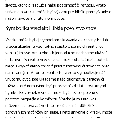
živote, ktoré si zaslúžia našu pozornosť či reflexiu. Preto
snívanie o vrecku môže byť výzvou pre hlbšie premýšlanie o
našom živote a vnútornom svete.
Symbolika vreciek: Hlbšie posolstvo snov
Vrecko môže byť aj symbolom skrývania a ochrany. Keď do
vrecka ukladáme veci, tak ich často chceme chrániť pred
vonkajším svetom alebo ich jednoducho nechceme ukázať
ostatným. Snívať o vrecku teda môže odrážať našu potrebu
niečo skrývať alebo chrániť pred ostatnými či dokonca pred
nami samými. V tomto kontexte, vrecko symbolizuje náš
vnútorný svet, kde ukladáme naše tajomstvá, strachy či
túžby, ktoré nemusíme byť pripravení zdieľať s ostatnými.
Symbolika vreciek v snoch môže byť tiež prepojená s
pocitom bezpečia a komfortu. Vrecko je miesto, kde
môžeme uchovávať veci, ktoré sú pre nás dôležité, a
zároveň ich mať vždy pri sebe. Preto snívanie o vrecku môže