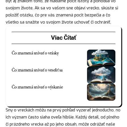
byť aj znakom toho, že hľadáme pocit istoty a pohodlia vo
svojom živote. Ak sa vo vašom sne objaví vrecko, skúste si
položiť otázku, čo pre vás znamená pocit bezpečia a čo
všetko sa snažíte vo svojom živote uchovať či ochrániť.
Viac Čítať
Čo znamená snívať o vrásky
Čo znamená snívať o veseliť sa
Čo znamená snívať o výskanie
Sny o vreckách môžu na prvý pohľad vyzerať jednoducho, no
ich význam často siaha oveľa hlbšie. Každý detail, od plného
či prázdneho vrecka až po jeho obsah, môže odrážať naše