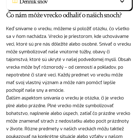
Denník snov
Čo nám môže vrecko odhaliť o našich snoch?
Keď snívame o vrecku, môžeme si položiť otázku, čo všetko
sa v ňom nachádza. Vrecko je priestorom, kde uchovávame
veci, ktoré sú pre nás dôležité alebo osobné. Snívať o vrecku
môže symbolizovať naše vnútorné túžby, obavy či
tajomstvá, ktoré sú ukryté v našej podvedomej mysli. Obsah
vrecka môže byť rôznorodý – od cenností a pokladov, po
nepotrebné či staré veci. Každý predmet vo vrecku môže
mať svoj vlastný význam a môže nám pomôcť lepšie
pochopiť naše sny a emócie.
Ďalším aspektom snívania o vrecku je otázka, či je vrecko
plné alebo prázdne. Plné vrecko môže symbolizovať
bohatstvo
, naplnenie alebo úspech, zatiaľ čo prázdne vrecko
môže znamenať
strach
z nedostatku alebo pocit prázdnoty
v živote. Rôzne predmety v našich vreckách môžu taktiež
poukazovať na konkrétne situácie alebo vzťahy v našom