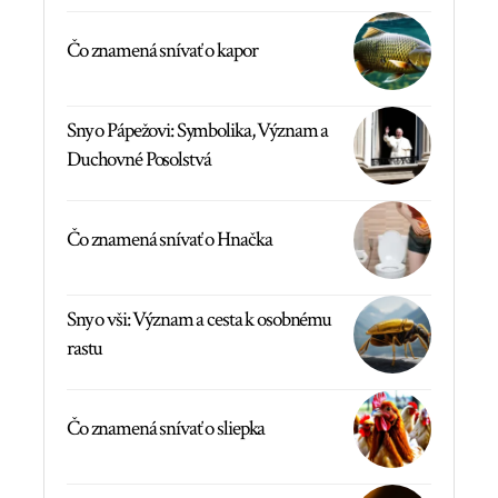
Čo znamená snívať o kapor
Sny o Pápežovi: Symbolika, Význam a
Duchovné Posolstvá
Čo znamená snívať o Hnačka
Sny o vši: Význam a cesta k osobnému
rastu
Čo znamená snívať o sliepka