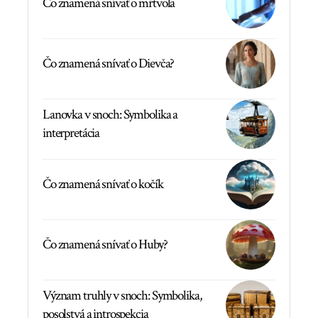
Čo znamená snívať o mŕtvola
Čo znamená snívať o Dievča?
Lanovka v snoch: Symbolika a
interpretácia
Čo znamená snívať o kočík
Čo znamená snívať o Huby?
Význam truhly v snoch: Symbolika,
posolstvá a introspekcia