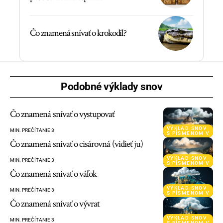
Čo znamená snívať o krokodíl?
Podobné výklady snov
Čo znamená snívať o vystupovať
VÝKLAD SNOV
MIN. PREČÍTANIE 3
S PÍSMENOM V
Čo znamená snívať o cisárovná (vidieť ju)
VÝKLAD SNOV
MIN. PREČÍTANIE 3
S PÍSMENOM V
Čo znamená snívať o váľok
VÝKLAD SNOV
MIN. PREČÍTANIE 3
S PÍSMENOM V
Čo znamená snívať o vývrat
VÝKLAD SNOV
MIN. PREČÍTANIE 3
S PÍSMENOM V