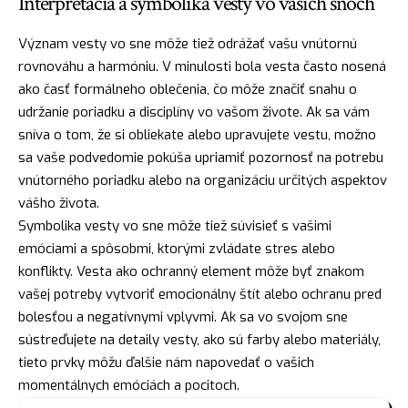
Interpretácia a symbolika vesty vo vašich snoch
Význam vesty vo sne môže tiež odrážať vašu vnútornú
rovnováhu a harmóniu. V minulosti bola vesta často nosená
ako časť formálneho oblečenia, čo môže značiť snahu o
udržanie poriadku a disciplíny vo vašom živote. Ak sa vám
sníva o tom, že si obliekate alebo upravujete vestu, možno
sa vaše podvedomie pokúša upriamiť pozornosť na potrebu
vnútorného poriadku alebo na organizáciu určitých aspektov
vášho života.
Symbolika vesty vo sne môže tiež súvisieť s vašimi
emóciami a spôsobmi, ktorými zvládate stres alebo
konflikty. Vesta ako ochranný element môže byť znakom
vašej potreby vytvoriť emocionálny
štít
alebo ochranu pred
bolesťou a negatívnymi vplyvmi. Ak sa vo svojom sne
sústreďujete na detaily vesty, ako sú farby alebo materiály,
tieto prvky môžu ďalšie nám napovedať o vašich
momentálnych emóciách a pocitoch.