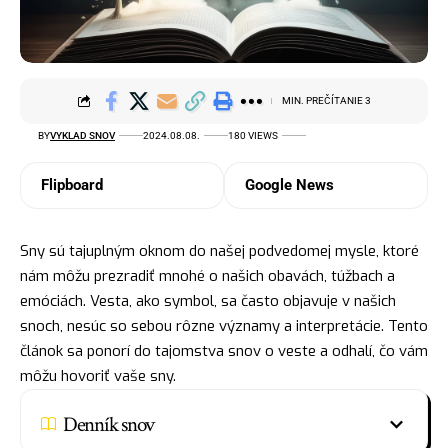
MIN. PREČÍTANIE 3
BY
VYKLAD SNOV
2024.08.08.
180 VIEWS
Flipboard
Google News
Sny sú tajuplným oknom do našej podvedomej mysle, ktoré
nám môžu prezradiť mnohé o našich obavách, túžbach a
emóciách. Vesta, ako symbol, sa často objavuje v našich
snoch, nesúc so sebou rôzne významy a interpretácie. Tento
článok sa ponorí do tajomstva snov o veste a odhalí, čo vám
môžu hovoriť vaše sny.
Denník snov