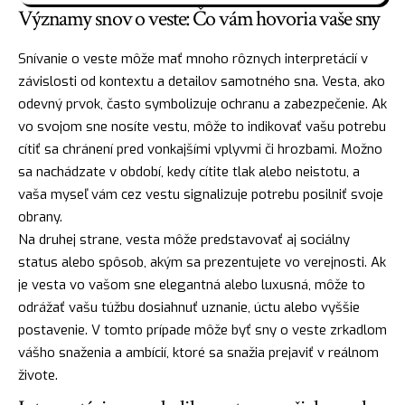
Významy snov o veste: Čo vám hovoria vaše sny
Snívanie o veste môže mať mnoho rôznych interpretácií v
závislosti od kontextu a detailov samotného sna. Vesta, ako
odevný prvok, často symbolizuje
ochranu
a zabezpečenie. Ak
vo svojom sne nosíte vestu, môže to indikovať vašu potrebu
cítiť sa chránení pred vonkajšími vplyvmi či hrozbami. Možno
sa nachádzate v období, kedy cítite
tlak
alebo neistotu, a
vaša myseľ vám cez vestu signalizuje potrebu posilniť svoje
obrany.
Na druhej strane, vesta môže predstavovať aj sociálny
status alebo spôsob, akým sa prezentujete vo verejnosti. Ak
je vesta vo vašom sne elegantná alebo luxusná, môže to
odrážať vašu túžbu dosiahnuť uznanie, úctu alebo vyššie
postavenie. V tomto prípade môže byť sny o veste zrkadlom
vášho snaženia a ambícií, ktoré sa snažia prejaviť v reálnom
živote.