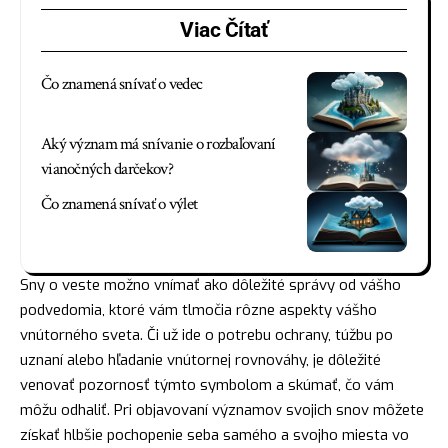
Viac Čítať
Čo znamená snívať o vedec
Aký význam má snívanie o rozbaľovaní
vianočných darčekov?
Čo znamená snívať o výlet
Sny o veste možno vnímať ako dôležité správy od vášho
podvedomia, ktoré vám tlmočia rôzne aspekty vášho
vnútorného sveta. Či už ide o potrebu ochrany, túžbu po
uznaní alebo hľadanie vnútornej rovnováhy, je dôležité
venovať pozornosť týmto symbolom a
skúmať
, čo vám
môžu odhaliť. Pri objavovaní významov svojich snov môžete
získať hlbšie pochopenie seba samého a svojho miesta vo