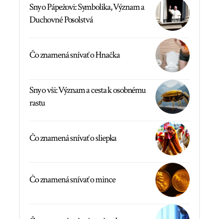
Sny o Pápežovi: Symbolika, Význam a
Duchovné Posolstvá
Čo znamená snívať o Hnačka
Sny o vši: Význam a cesta k osobnému
rastu
Čo znamená snívať o sliepka
Čo znamená snívať o mince