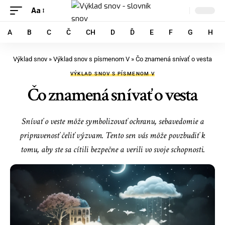
Aa
A
B
C
Č
CH
D
Ď
E
F
G
H
Výklad snov
»
Výklad snov s písmenom V
»
Čo znamená snívať o vesta
VÝKLAD SNOV S PÍSMENOM V
Čo znamená snívať o vesta
Snívať o veste môže symbolizovať ochranu, sebavedomie a
pripravenosť čeliť výzvam. Tento sen vás môže povzbudiť k
tomu, aby ste sa cítili bezpečne a verili vo svoje schopnosti.