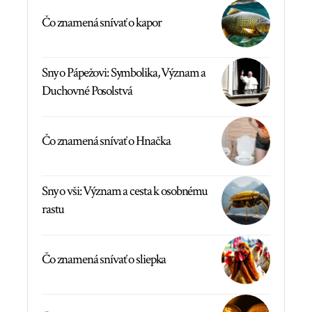
Čo znamená snívať o kapor
Sny o Pápežovi: Symbolika, Význam a
Duchovné Posolstvá
Čo znamená snívať o Hnačka
Sny o vši: Význam a cesta k osobnému
rastu
Čo znamená snívať o sliepka