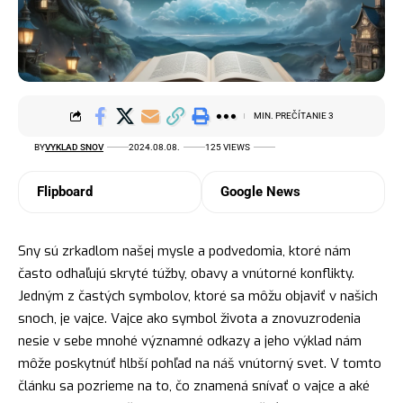
MIN. PREČÍTANIE 3
BY
VYKLAD SNOV
2024.08.08.
125 VIEWS
Flipboard
Google News
Sny sú zrkadlom našej mysle a podvedomia, ktoré nám
často odhaľujú skryté túžby, obavy a vnútorné konflikty.
Jedným z častých
symbolov
, ktoré sa môžu objaviť v našich
snoch, je vajce. Vajce ako symbol života a znovuzrodenia
nesie v sebe mnohé významné odkazy a jeho
výklad
nám
môže poskytnúť hlbší pohľad na náš vnútorný svet. V tomto
článku sa pozrieme na to, čo znamená snívať o vajce a aké