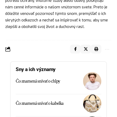
potrebu ochrany, vnútorné túžby alebo obavy, poskytujú
nám cenné informácie o našom vnútornom svete. Preto je
dôležité venovať pozornosť týmto snom, premýšľať o ich
skrytých odkazoch a nechať sa inšpirovať k tomu, aby sme
zlepšili a obohatili svoj život a
duchovný
rast.
Sny a ich významy
Čo znamená snívať o chlpy
Čo znamená snívať o kabelka