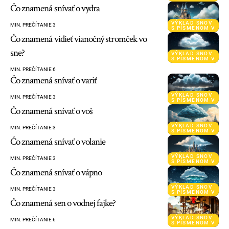
Čo znamená snívať o vydra
VÝKLAD SNOV
MIN. PREČÍTANIE 3
S PÍSMENOM V
Čo znamená vidieť vianočný stromček vo
sne?
VÝKLAD SNOV
S PÍSMENOM V
MIN. PREČÍTANIE 6
Čo znamená snívať o variť
VÝKLAD SNOV
MIN. PREČÍTANIE 3
S PÍSMENOM V
Čo znamená snívať o voš
VÝKLAD SNOV
MIN. PREČÍTANIE 3
S PÍSMENOM V
Čo znamená snívať o volanie
VÝKLAD SNOV
MIN. PREČÍTANIE 3
S PÍSMENOM V
Čo znamená snívať o vápno
VÝKLAD SNOV
MIN. PREČÍTANIE 3
S PÍSMENOM V
Čo znamená sen o vodnej fajke?
VÝKLAD SNOV
MIN. PREČÍTANIE 6
S PÍSMENOM V