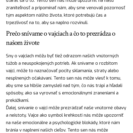
starať sa o to. Tento sen nás môže upozorniť na našu
zraniteľnosť a pripomínať nám, aby sme venovali pozornosť
tým aspektom nášho života, ktoré potrebujú čas a
trpezlivosť na to, aby sa naplno rozvinuli.
Prečo snívame o vajciach a čo to prezrádza o
našom živote
Sny o vajciach môžu byť tiež odrazom našich vnútorných
túžob a neuspokojených potrieb. Ak snívame o rozbitom
vajci, môže to naznačovať pocity sklamania, straty alebo
nesplnených očakávaní. Tento sen nás môže viesť k tomu,
aby sme sa hlbšie zamysleli nad tým, čo nás trápi a hľadali
spôsoby, ako sa vyrovnať s emocionálnymi zraneniami a
prekážkami.
Ďalej, snívanie o vajci môže prezrádzať naše vnútorné obavy
a neistoty. Vajce ako symbol krehkosti nás môže upozorniť
na naše emocionálne a psychologické blokády, ktoré nám
bránia v naplnení našich cieľov. Tento sen nás môže