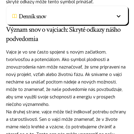
skryté odkazy môže tento symbol prinášať.
Denník snov
Význam snov o vajciach: Skryté odkazy nášho
podvedomia
Vajce je vo sne často spojené s novým začiatkom,
tvorivosťou a potenciálom. Ako symbol plodnosti a
znovuzrodenia nám môže naznačovať, že sme pripravení na
nový
projekt
, vzťah alebo životnú fázu. Ak snívame o vajci
necháme sa unášať pocitom nádeje a nových možností,
môže to znamenať, že naše podvedomie nás povzbudzuje,
aby sme využili svoje schopnosti a energiu v prospech
niečoho významného.
Na druhej strane, vajce môže tiež indikovať potrebu ochrany
a starostlivosti. Sen o vajci môže znamenať, že v živote
máme niečo krehké a vzácne, čo potrebujeme chrániť a