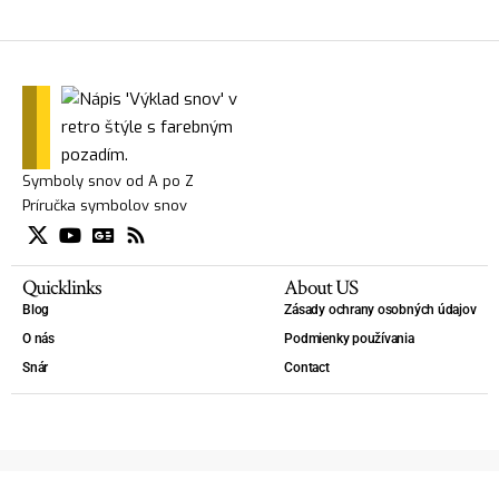
Symboly snov od A po Z
Príručka symbolov snov
Quicklinks
About US
Blog
Zásady ochrany osobných údajov
O nás
Podmienky používania
Snár
Contact
Copyright 2025 — Výklad snov - slovník snov. - Kniha snov, Slovník snov, Lexikón snov