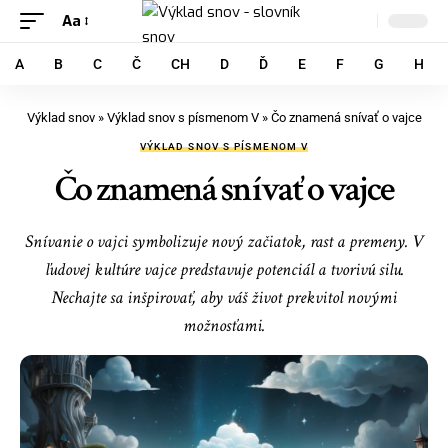
Aa
A
B
C
Č
CH
D
Ď
E
F
G
H
Výklad snov
»
Výklad snov s písmenom V
»
Čo znamená snívať o vajce
VÝKLAD SNOV S PÍSMENOM V
Čo znamená snívať o vajce
Snívanie o vajci symbolizuje nový začiatok, rast a premeny. V
ľudovej kultúre vajce predstavuje potenciál a tvorivú silu.
Nechajte sa inšpirovať, aby váš život prekvitol novými
možnosťami.