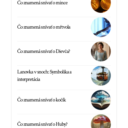
Čo znamená snívať o mince
Čo znamená snívať o mŕtvola
Čo znamená snívať o Dievča?
Lanovka v snoch: Symbolika a
interpretácia
Čo znamená snívať o kočík
Čo znamená snívať o Huby?