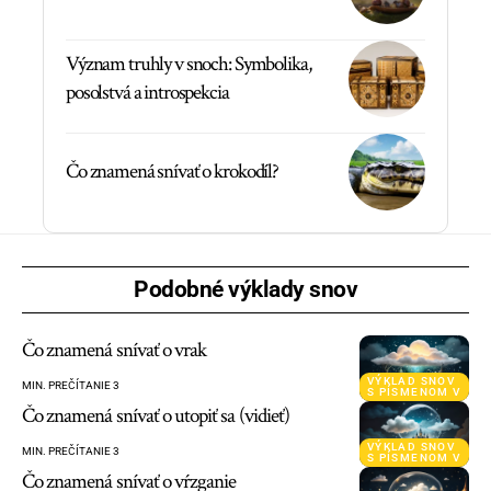
Význam truhly v snoch: Symbolika,
posolstvá a introspekcia
Čo znamená snívať o krokodíl?
Podobné výklady snov
Čo znamená snívať o vrak
VÝKLAD SNOV
MIN. PREČÍTANIE 3
S PÍSMENOM V
Čo znamená snívať o utopiť sa (vidieť)
VÝKLAD SNOV
MIN. PREČÍTANIE 3
S PÍSMENOM V
Čo znamená snívať o vŕzganie