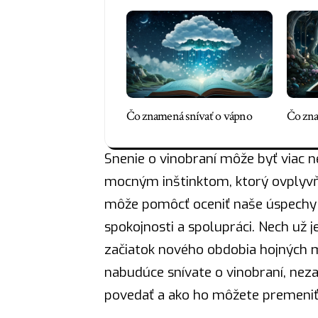
Čo znamená snívať o vápno
Čo zna
Snenie o vinobraní môže byť viac
mocným inštinktom, ktorý ovplyvň
môže pomôcť oceniť naše úspechy a
spokojnosti a spolupráci. Nech už 
začiatok nového obdobia hojných m
nabudúce snívate o vinobraní, nez
povedať a ako ho môžete premeniť 