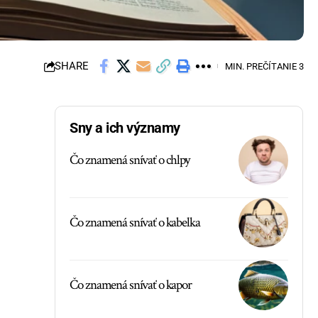
SHARE
MIN. PREČÍTANIE 3
Sny a ich významy
Čo znamená snívať o chlpy
Čo znamená snívať o kabelka
Čo znamená snívať o kapor