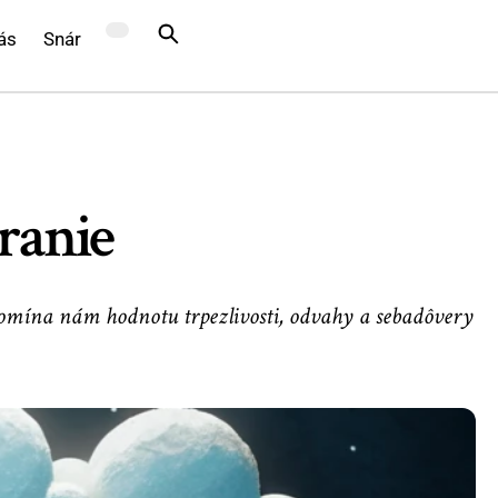
ás
Snár
ranie
ipomína nám hodnotu trpezlivosti, odvahy a sebadôvery