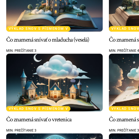
VÝKLAD SNOV S PÍSMENOM V
VÝKLAD SNOV
Čo znamená snívať o mladucha (veselá)
Čo znamená sn
MIN. PREČÍTANIE 3
MIN. PREČÍTANIE 4
VÝKLAD SNOV S PÍSMENOM V
VÝKLAD SNOV
Čo znamená snívať o vretenica
Čo znamená sn
MIN. PREČÍTANIE 3
MIN. PREČÍTANIE 3