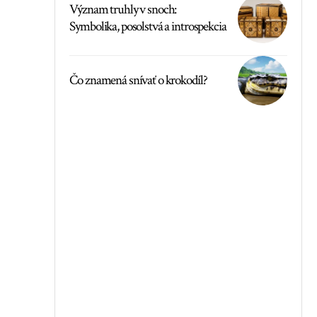
Význam truhly v snoch:
Symbolika, posolstvá a introspekcia
Čo znamená snívať o krokodíl?