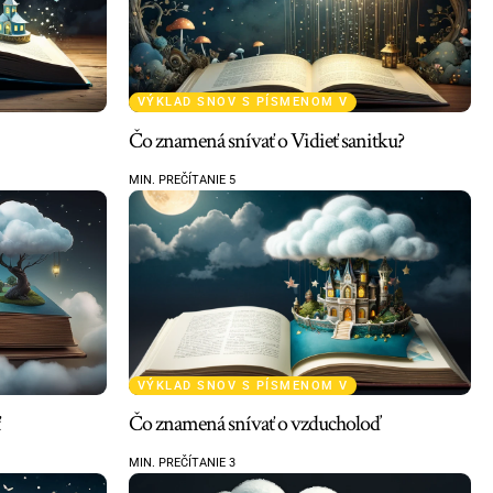
VÝKLAD SNOV S PÍSMENOM V
Čo znamená snívať o Vidieť sanitku?
MIN. PREČÍTANIE 5
VÝKLAD SNOV S PÍSMENOM V
Čo znamená snívať o vzducholoď
MIN. PREČÍTANIE 3