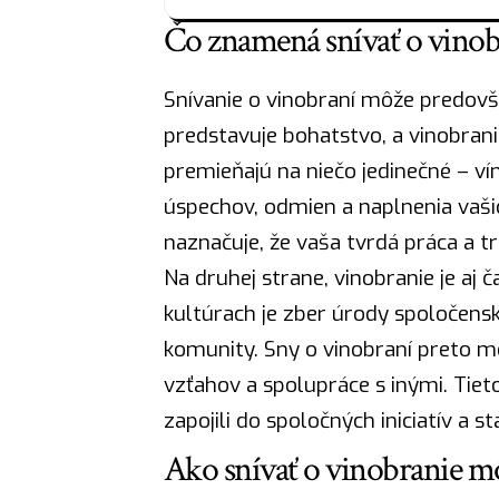
Čo znamená snívať o vino
Snívanie o vinobraní môže predov
predstavuje
bohatstvo
, a vinobran
premieňajú na niečo jedinečné – ví
úspechov, odmien a naplnenia vašic
naznačuje, že vaša tvrdá
práca
a tr
Na druhej strane, vinobranie je a
kultúrach je zber úrody spoločensko
komunity. Sny o vinobraní preto mô
vzťahov a spolupráce s inými. Tie
zapojili do spoločných iniciatív a 
Ako snívať o vinobranie mô