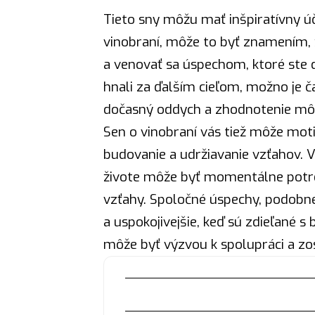
Tieto sny môžu mať inšpiratívny úč
vinobraní, môže to byť znamením, ž
a venovať sa úspechom, ktoré ste d
hnali za ďalším cieľom, možno je ča
dočasný oddych a zhodnotenie môžu
Sen o vinobraní vás tiež môže motiv
budovanie a udržiavanie vzťahov. 
živote môže byť momentálne
potr
vzťahy. Spoločné úspechy, podobne
a uspokojivejšie, keď sú zdieľané 
môže byť výzvou k spolupráci a zosi