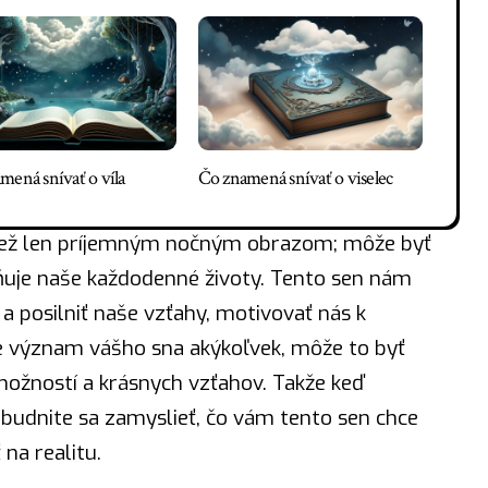
mená snívať o víla
Čo znamená snívať o viselec
 než len príjemným nočným obrazom; môže byť
uje naše každodenné životy. Tento sen nám
 posilniť naše vzťahy, motivovať nás k
je význam vášho sna akýkoľvek, môže to byť
ožností a krásnych vzťahov. Takže keď
abudnite sa zamyslieť, čo vám tento sen chce
na realitu.