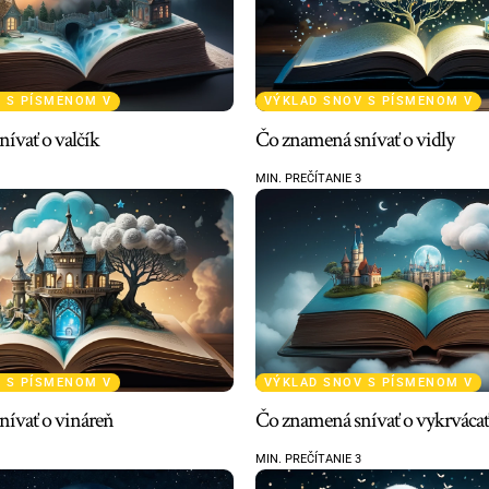
 S PÍSMENOM V
VÝKLAD SNOV S PÍSMENOM V
ívať o valčík
Čo znamená snívať o vidly
MIN. PREČÍTANIE 3
 S PÍSMENOM V
VÝKLAD SNOV S PÍSMENOM V
ívať o vináreň
Čo znamená snívať o vykrvácať
MIN. PREČÍTANIE 3