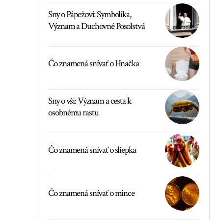
Sny o Pápežovi: Symbolika,
Význam a Duchovné Posolstvá
Čo znamená snívať o Hnačka
Sny o vši: Význam a cesta k
osobnému rastu
Čo znamená snívať o sliepka
Čo znamená snívať o mince