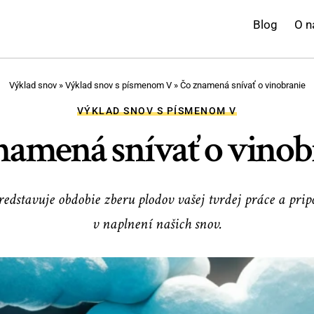
Blog
O n
Výklad snov
»
Výklad snov s písmenom V
»
Čo znamená snívať o vinobranie
VÝKLAD SNOV S PÍSMENOM V
namená snívať o vinob
redstavuje obdobie zberu plodov vašej tvrdej práce a pr
v naplnení našich snov.