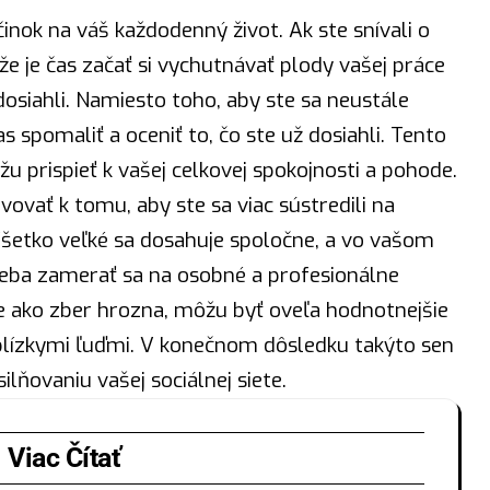
inok na váš každodenný život. Ak ste snívali o
e je čas začať si vychutnávať plody vašej práce
osiahli. Namiesto toho, aby ste sa neustále
s spomaliť a oceniť to, čo ste už dosiahli. Tento
 prispieť k vašej celkovej spokojnosti a pohode.
ovať k tomu, aby ste sa viac sústredili na
Všetko veľké sa dosahuje spoločne, a vo vašom
eba
zamerať sa na osobné a profesionálne
 ako zber hrozna, môžu byť oveľa hodnotnejšie
s blízkymi ľuďmi. V konečnom dôsledku takýto sen
lňovaniu vašej sociálnej siete.
Viac Čítať