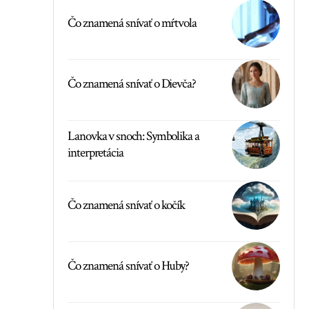
Čo znamená snívať o mŕtvola
Čo znamená snívať o Dievča?
Lanovka v snoch: Symbolika a
interpretácia
Čo znamená snívať o kočík
Čo znamená snívať o Huby?