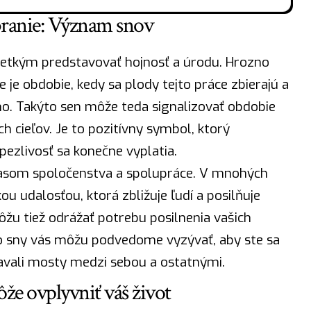
branie: Význam snov
šetkým predstavovať hojnosť a úrodu.
Hrozno
ie je obdobie, kedy sa plody tejto práce zbierajú a
no. Takýto sen môže teda signalizovať obdobie
h cieľov. Je to pozitívny symbol, ktorý
pezlivosť sa konečne vyplatia.
j časom spoločenstva a spolupráce. V mnohých
u udalosťou, ktorá zbližuje ľudí a posilňuje
žu tiež odrážať potrebu posilnenia vašich
to sny vás môžu podvedome vyzývať, aby ste sa
stavali mosty medzi sebou a ostatnými.
že ovplyvniť váš život