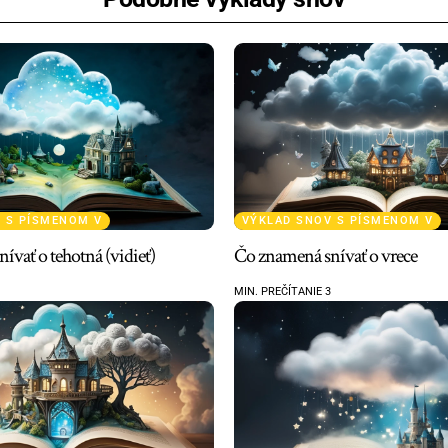
 S PÍSMENOM V
VÝKLAD SNOV S PÍSMENOM V
ívať o tehotná (vidieť)
Čo znamená snívať o vrece
MIN. PREČÍTANIE 3