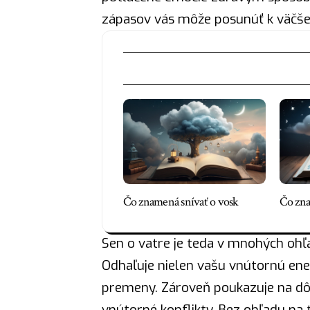
zápasov vás môže posunúť k väčše
Čo znamená snívať o vosk
Čo zna
Sen o vatre je teda v mnohých o
Odhaľuje nielen vašu vnútornú ene
premeny. Zároveň poukazuje na dôl
vnútorné konflikty. Bez ohľadu na