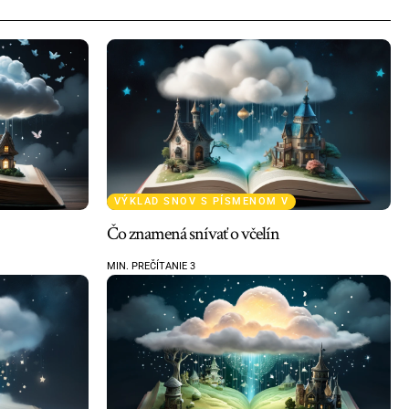
VÝKLAD SNOV S PÍSMENOM V
Čo znamená snívať o včelín
MIN. PREČÍTANIE 3