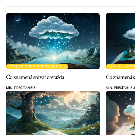
VÝKLAD SNOV S PÍSMENOM V
VÝKLAD SNOV
Čo znamená snívať o vražda
Čo znamená sn
MIN. PREČÍTANIE 3
MIN. PREČÍTANIE 3