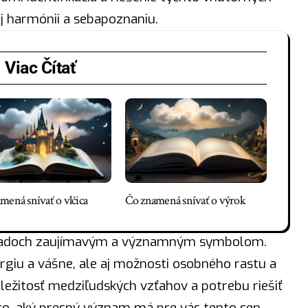
j harmónii a sebapoznaniu.
Viac Čítať
mená snívať o vlčica
Čo znamená snívať o výrok
hľadoch zaujímavým a významným symbolom.
rgiu a vášne, ale aj možnosti osobného rastu a
ežitosť medziľudských vzťahov a potrebu riešiť
 to, aký presný význam má pre vás tento sen,