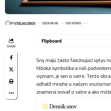
BY
VYKLAD SNOV
2024.08.08.
135 VIEWS
Flipboard
SHARE
Sny majú často fascinujúci vplyv n
hlboká symbolika a náš podvedomý
význam, je sen o vatre. Tento obr
odhaliť mnohé o našom vnútornom s
znamená snívať o vatre a ako môž
Denník snov