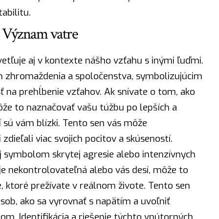
abilitu.
: Význam vatre
etľuje aj v kontexte nášho vzťahu s inými ľuďmi.
 zhromaždenia a spoločenstva, symbolizujúcim
sť na prehĺbenie vzťahov. Ak snívate o tom, ako
ôže to naznačovať vašu túžbu po lepších a
í sú vám blízki. Tento sen vás môže
dieľali viac svojich pocitov a skúseností.
aj symbolom skrytej agresie alebo intenzívnych
a je nekontrolovateľná alebo vás desí, môže to
, ktoré prežívate v reálnom živote. Tento sen
sob, ako sa vyrovnať s napätím a uvoľniť
. Identifikácia a riešenie týchto vnútorných