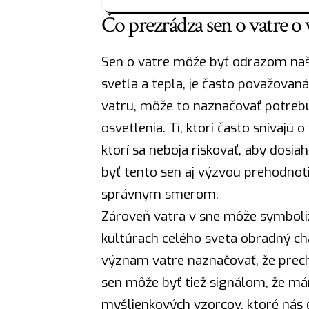
Čo prezrádza sen o vatre o
Sen o vatre môže byť odrazom naši
svetla a tepla, je často považovan
vatru, môže to naznačovať potrebu
osvetlenia. Tí, ktorí často snívajú
ktorí sa neboja riskovať, aby dosiah
byť tento sen aj výzvou prehodnotiť
správnym smerom.
Zároveň vatra v sne môže symboli
kultúrach celého sveta obradný ch
význam vatre naznačovať, že pre
sen môže byť tiež signálom, že má
myšlienkových vzorcov, ktoré nás 