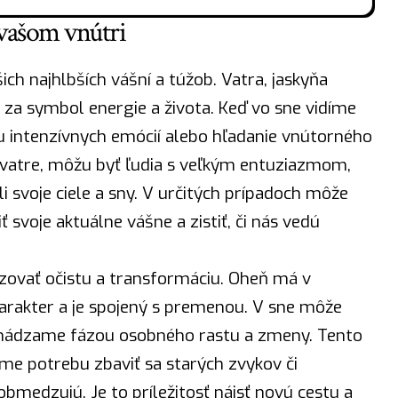
 vašom vnútri
ch najhlbších vášní a túžob. Vatra,
jaskyňa
á za symbol energie a života. Keď vo sne vidíme
 intenzívnych emócií alebo hľadanie vnútorného
 o vatre, môžu byť ľudia s veľkým entuziazmom,
li svoje ciele a sny. V určitých prípadoch môže
 svoje aktuálne vášne a zistiť, či nás vedú
zovať očistu a transformáciu.
Oheň
má v
arakter a je spojený s premenou. V sne môže
chádzame fázou osobného rastu a zmeny. Tento
me potrebu zbaviť sa starých zvykov či
obmedzujú. Je to príležitosť
nájsť
novú cestu a