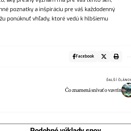
enné poznatky a inšpiráciu pre váš každodenný
žu ponúknuť vhľady, ktoré vedú k hlbšiemu
Facebook
ĎALŠÍ ČLÁNO
Čo znamená snívať o vavrín
Podobné výklady snov