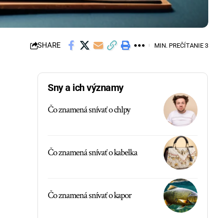
SHARE
MIN. PREČÍTANIE 3
Sny a ich významy
Čo znamená snívať o chlpy
Čo znamená snívať o kabelka
Čo znamená snívať o kapor