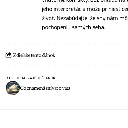
jeho interpretácia môže priniesť c
život. Nezabúdajte, že sny nám mô
pochopeniu samých seba.
Zdieľajte tento článok
PREDCHÁDZAJÚCI ČLÁNOK
Čo znamená snívať o vata