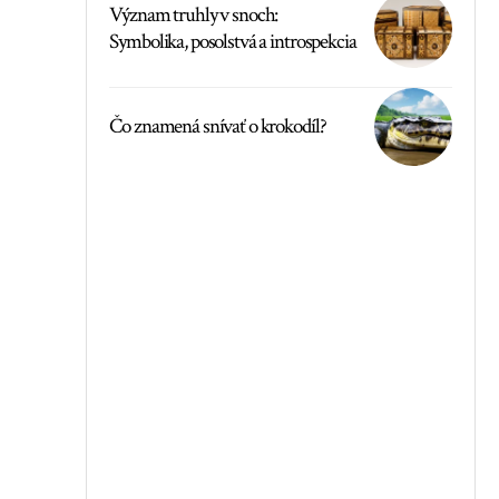
Význam truhly v snoch:
Symbolika, posolstvá a introspekcia
Čo znamená snívať o krokodíl?