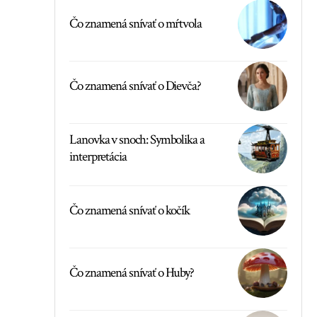
Čo znamená snívať o mŕtvola
Čo znamená snívať o Dievča?
Lanovka v snoch: Symbolika a
interpretácia
Čo znamená snívať o kočík
Čo znamená snívať o Huby?