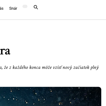
ás
Snár
ra
a, že z každého konca môže vzísť nový začiatok plný