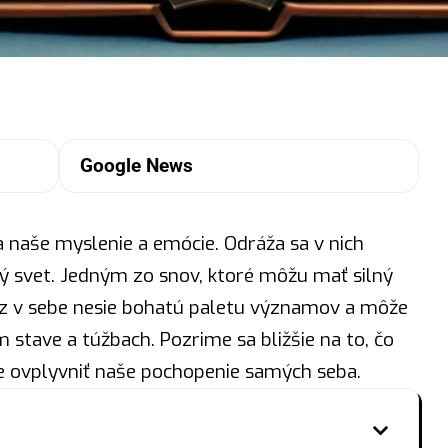
Google News
a naše myslenie a emócie. Odráža sa v nich
 svet. Jedným zo snov, ktoré môžu mať silný
az v sebe nesie bohatú paletu významov a môže
tave a túžbach. Pozrime sa bližšie na to, čo
e ovplyvniť naše pochopenie samých seba.