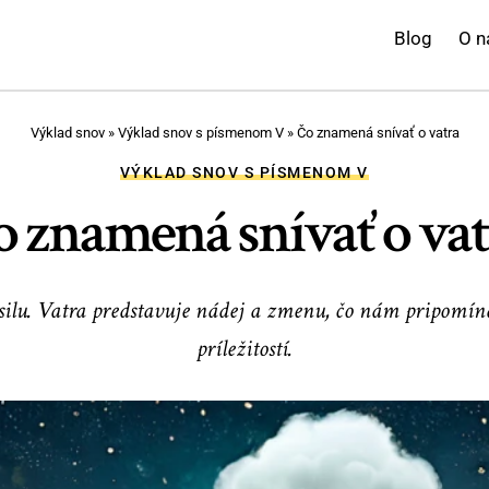
Blog
O n
Výklad snov
»
Výklad snov s písmenom V
»
Čo znamená snívať o vatra
VÝKLAD SNOV S PÍSMENOM V
o znamená snívať o vat
 silu. Vatra predstavuje nádej a zmenu, čo nám pripomín
príležitostí.