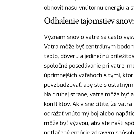
obnoviť našu vnútornú energiu a st
Odhalenie tajomstiev snov
Význam snov
o vatre sa často vysv
Vatra môže byť centrálnym bodom
teplo, dôveru a jedinečnú príležito
spoločné posedávanie pri vatre, m
úprimnejších vzťahoch s tými, ktor
povzbudzovať, aby ste s ostatnými z
Na druhej strane, vatra môže byť 
konfliktov. Ak v sne cítite, že vatr
odrážať vnútorný boj alebo napätie
môže byť výzvou, aby ste našli spô
potlačené emócie zdravým spôsobom