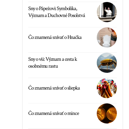
Sny o Pápežovi: Symbolika,
Význam a Duchovné Posolstvá
Čo znamená snívať o Hnačka
Sny o vši: Význam a cesta k
osobnému rastu
Čo znamená snívať o sliepka
Čo znamená snívať o mince