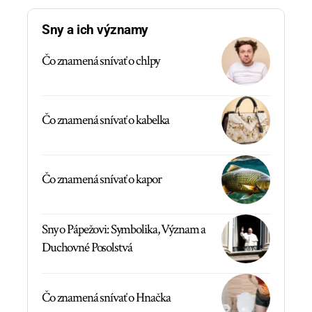
Sny a ich významy
Čo znamená snívať o chlpy
Čo znamená snívať o kabelka
Čo znamená snívať o kapor
Sny o Pápežovi: Symbolika, Význam a
Duchovné Posolstvá
Čo znamená snívať o Hnačka