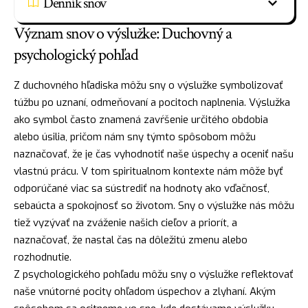
Denník snov
Význam snov o výslužke: Duchovný a
psychologický pohľad
Z duchovného hľadiska môžu sny o výslužke symbolizovať
túžbu po uznaní, odmeňovaní a pocitoch naplnenia. Výslužka
ako symbol často znamená zavŕšenie určitého obdobia
alebo úsilia, pričom nám sny týmto spôsobom môžu
naznačovať, že je čas vyhodnotiť naše úspechy a oceniť našu
vlastnú prácu. V tom spiritualnom kontexte nám môže byť
odporúčané viac sa sústrediť na hodnoty ako vďačnosť,
sebaúcta
a spokojnosť so životom. Sny o výslužke nás môžu
tiež vyzývať na zváženie našich cieľov a priorít, a
naznačovať, že nastal čas na dôležitú zmenu alebo
rozhodnutie.
Z psychologického pohľadu môžu sny o výslužke reflektovať
naše vnútorné pocity ohľadom úspechov a zlyhaní. Akým