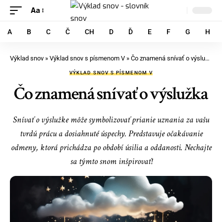
Aa
A
B
C
Č
CH
D
Ď
E
F
G
H
Výklad snov
»
Výklad snov s písmenom V
»
Čo znamená snívať o výslužka
VÝKLAD SNOV S PÍSMENOM V
Čo znamená snívať o výslužka
Snívať o výslužke môže symbolizovať prianie uznania za vašu
tvrdú prácu a dosiahnuté úspechy. Predstavuje očakávanie
odmeny, ktorá prichádza po období úsilia a oddanosti. Nechajte
sa týmto snom inšpirovať!