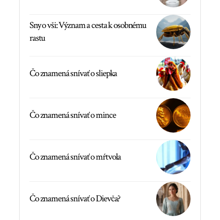
Sny o vši: Význam a cesta k osobnému
rastu
Čo znamená snívať o sliepka
Čo znamená snívať o mince
Čo znamená snívať o mŕtvola
Čo znamená snívať o Dievča?