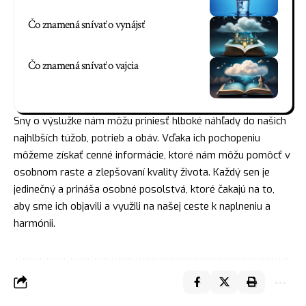
Čo znamená snívať o vynájsť
Čo znamená snívať o vajcia
Sny o výslužke nám môžu priniesť hlboké náhľady do našich
najhlbších túžob, potrieb a obáv. Vďaka ich pochopeniu
môžeme získať cenné informácie, ktoré nám môžu pomôcť v
osobnom raste a zlepšovaní kvality života. Každý sen je
jedinečný a prináša osobné posolstvá, ktoré čakajú na to,
aby sme ich objavili a využili na našej ceste k naplneniu a
harmónii.