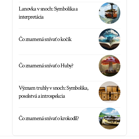
Lanovka v snoch: Symbolika a
interpretácia
Čo znamená snívať o kočík
Čo znamená snívať o Huby?
Význam truhly v snoch: Symbolika,
posolstvá a introspekcia
Čo znamená snívať o krokodíl?