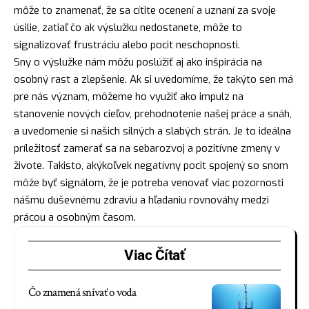
môže to znamenať, že sa cítite ocenení a uznaní za svoje
úsilie, zatiaľ čo ak výslužku nedostanete, môže to
signalizovať frustráciu alebo pocit neschopnosti.
Sny o výslužke nám môžu poslúžiť aj ako inšpirácia na
osobný rast a zlepšenie. Ak si uvedomíme, že takýto sen má
pre nás význam, môžeme ho využiť ako impulz na
stanovenie nových cieľov, prehodnotenie našej práce a snáh,
a uvedomenie si našich silných a slabých strán. Je to ideálna
príležitosť zamerať sa na sebarozvoj a pozitívne zmeny v
živote. Takisto, akýkoľvek negatívny pocit spojený so snom
môže byť signálom, že je
potreba
venovať viac pozornosti
nášmu duševnému zdraviu a hľadaniu rovnováhy medzi
prácou a osobným časom.
Viac Čítať
Čo znamená snívať o voda