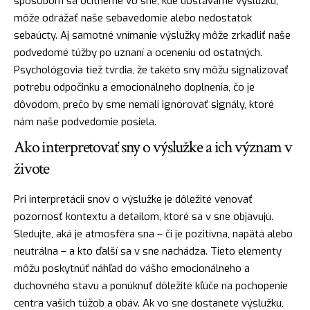
spôsobom sa ocitneme vo sne, kde dostávame výslužku,
môže odrážať naše sebavedomie alebo
nedostatok
sebaúcty. Aj samotné vnímanie výslužky môže zrkadliť naše
podvedomé túžby po uznaní a oceneniu od ostatných.
Psychológovia tiež tvrdia, že takéto sny môžu signalizovať
potrebu odpočinku a emocionálneho doplnenia, čo je
dôvodom, prečo by sme nemali ignorovať signály, ktoré
nám naše podvedomie posiela.
Ako interpretovať sny o výslužke a ich význam v
živote
Pri interpretácii snov o výslužke je dôležité venovať
pozornosť kontextu a detailom, ktoré sa v sne objavujú.
Sledujte, aká je atmosféra sna – či je pozitívna, napätá alebo
neutrálna – a kto ďalší sa v sne nachádza. Tieto elementy
môžu poskytnúť náhľad do vášho emocionálneho a
duchovného stavu a ponúknuť dôležité kľúče na pochopenie
centra vašich túžob a obáv. Ak vo sne dostanete výslužku,