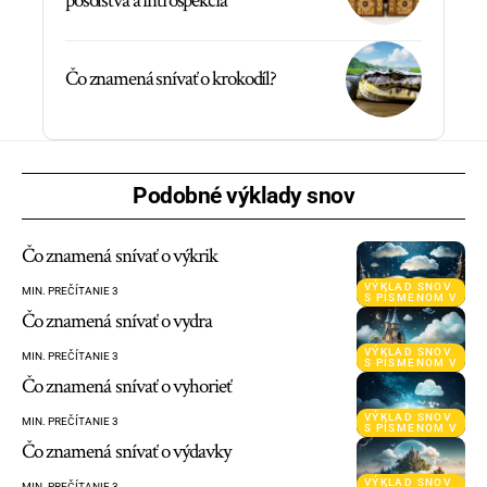
posolstvá a introspekcia
Čo znamená snívať o krokodíl?
Podobné výklady snov
Čo znamená snívať o výkrik
VÝKLAD SNOV
MIN. PREČÍTANIE 3
S PÍSMENOM V
Čo znamená snívať o vydra
VÝKLAD SNOV
MIN. PREČÍTANIE 3
S PÍSMENOM V
Čo znamená snívať o vyhorieť
VÝKLAD SNOV
MIN. PREČÍTANIE 3
S PÍSMENOM V
Čo znamená snívať o výdavky
VÝKLAD SNOV
MIN. PREČÍTANIE 3