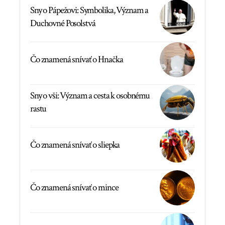
Sny o Pápežovi: Symbolika, Význam a
Duchovné Posolstvá
Čo znamená snívať o Hnačka
Sny o vši: Význam a cesta k osobnému
rastu
Čo znamená snívať o sliepka
Čo znamená snívať o mince