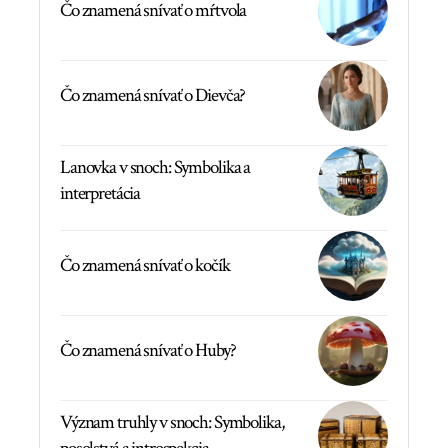
Čo znamená snívať o mŕtvola
Čo znamená snívať o Dievča?
Lanovka v snoch: Symbolika a
interpretácia
Čo znamená snívať o kočík
Čo znamená snívať o Huby?
Význam truhly v snoch: Symbolika,