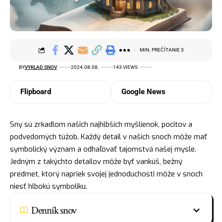
MIN. PREČÍTANIE 3
BY
VYKLAD SNOV
2024.08.08.
143 VIEWS
Flipboard
Google News
Sny sú zrkadlom našich najhlbších myšlienok, pocitov a
podvedomých túžob. Každý detail v našich snoch môže mať
symbolický význam a odhaľovať tajomstvá našej mysle.
Jedným z takýchto detailov môže byť vankúš, bežný
predmet, ktorý napriek svojej jednoduchosti môže v snoch
niesť hlbokú symboliku.
Denník snov