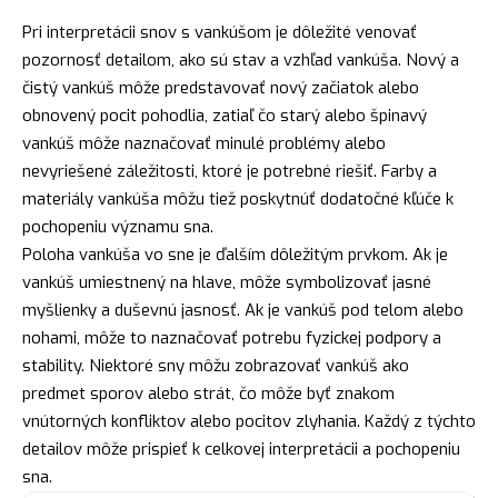
Pri interpretácii snov s vankúšom je dôležité venovať
pozornosť detailom, ako sú stav a vzhľad vankúša. Nový a
čistý vankúš môže predstavovať nový
začiatok
alebo
obnovený pocit pohodlia, zatiaľ čo
starý
alebo špinavý
vankúš môže naznačovať minulé problémy alebo
nevyriešené záležitosti, ktoré je potrebné riešiť. Farby a
materiály vankúša môžu tiež poskytnúť dodatočné kľúče k
pochopeniu významu sna.
Poloha vankúša vo sne je ďalším dôležitým prvkom. Ak je
vankúš umiestnený na hlave, môže symbolizovať jasné
myšlienky a duševnú jasnosť. Ak je vankúš pod telom alebo
nohami, môže to naznačovať potrebu fyzickej podpory a
stability. Niektoré sny môžu zobrazovať vankúš ako
predmet sporov alebo strát, čo môže byť znakom
vnútorných konfliktov alebo pocitov zlyhania. Každý z týchto
detailov môže prispieť k celkovej interpretácii a pochopeniu
sna.