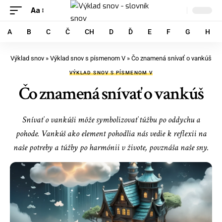
Aa
A
B
C
Č
CH
D
Ď
E
F
G
H
Výklad snov
»
Výklad snov s písmenom V
»
Čo znamená snívať o vankúš
VÝKLAD SNOV S PÍSMENOM V
Čo znamená snívať o vankúš
Snívať o vankúši môže symbolizovať túžbu po oddychu a
pohode. Vankúš ako element pohodlia nás vedie k reflexii na
naše potreby a túžby po harmónii v živote, povznáša naše sny.