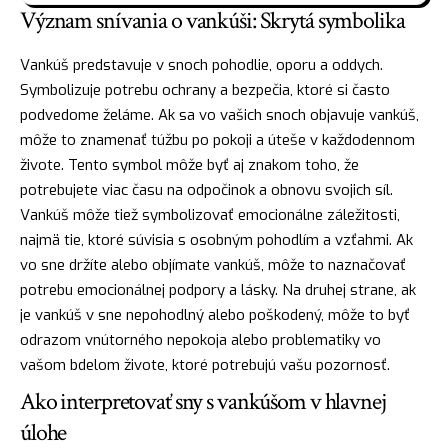
Význam snívania o vankúši: Skrytá symbolika
Vankúš predstavuje v snoch pohodlie, oporu a oddych.
Symbolizuje potrebu ochrany a bezpečia, ktoré si často
podvedome želáme. Ak sa vo vašich snoch objavuje vankúš,
môže to znamenať túžbu po pokoji a úteše v každodennom
živote. Tento symbol môže byť aj znakom toho, že
potrebujete viac času na odpočinok a obnovu svojich síl.
Vankúš môže tiež symbolizovať emocionálne záležitosti,
najmä tie, ktoré súvisia s osobným pohodlím a vzťahmi. Ak
vo sne držíte alebo objímate vankúš, môže to naznačovať
potrebu emocionálnej podpory a lásky. Na druhej strane, ak
je vankúš v sne nepohodlný alebo poškodený, môže to byť
odrazom vnútorného nepokoja alebo problematiky vo
vašom bdelom živote, ktoré potrebujú vašu pozornosť.
Ako interpretovať sny s vankúšom v hlavnej
úlohe