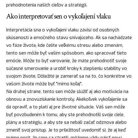
prehodnotenia našich cieľov a stratégií.
Ako interpretovať sen o vykoľajení vlaku
Interpretácia sna o vykoľajení vlaku závisí od osobných
skúseností a emočného stavu snívajúceho. Ak sa nachádzate
vo fáze života, kde čelíte veľkému stresu alebo zmenám,
tento sen môže byť vaším spôsobom, ako spracovať tieto
emócie. Môže to byť varovanie, že máte prehodnotiť svoje
súčasné smerovanie a urobiť kroky k zlepšeniu stability vo
svojom živote. Dôležité je zamerať sa na to, čo konkrétne vo
vašom živote môže byť "mimo koľaj".
Na druhej strane, tento sen môže slúžiť aj ako motivácia na
obnovu a znovuzískanie kontroly. Akékoľvek vykoľajenie sa
dá opraviť, a to platí aj pre životné situácie. Váš sen môže
byť povzbudením k tomu, aby ste prehodnotili svoje ciele,
plány a stratégiu, a aby ste sa nebáli začať odznova alebo
zmeniť svoj prístup. Je to príležitosť uvedomiť si, že aj keď
máme pocit, že sme sa stratili, môžeme vždy
nájsť
novú