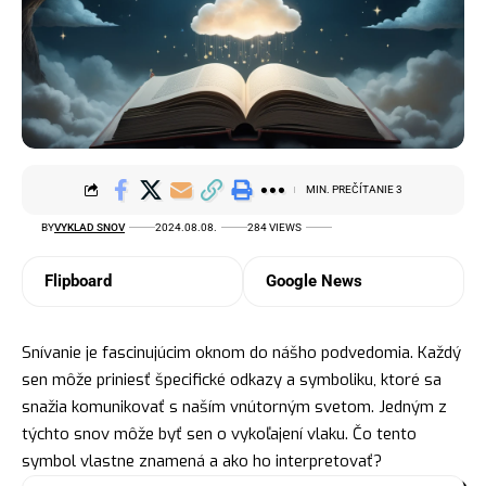
MIN. PREČÍTANIE 3
BY
VYKLAD SNOV
2024.08.08.
284 VIEWS
Flipboard
Google News
Snívanie je fascinujúcim oknom do nášho podvedomia. Každý
sen môže priniesť špecifické odkazy a symboliku, ktoré sa
snažia komunikovať s naším vnútorným svetom. Jedným z
týchto snov môže byť sen o vykoľajení vlaku. Čo tento
symbol vlastne znamená a ako ho interpretovať?