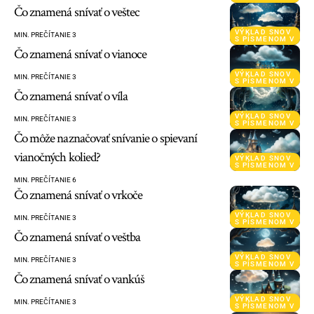
Čo znamená snívať o veštec
VÝKLAD SNOV
MIN. PREČÍTANIE 3
S PÍSMENOM V
Čo znamená snívať o vianoce
VÝKLAD SNOV
MIN. PREČÍTANIE 3
S PÍSMENOM V
Čo znamená snívať o víla
VÝKLAD SNOV
MIN. PREČÍTANIE 3
S PÍSMENOM V
Čo môže naznačovať snívanie o spievaní
vianočných kolied?
VÝKLAD SNOV
S PÍSMENOM V
MIN. PREČÍTANIE 6
Čo znamená snívať o vrkoče
VÝKLAD SNOV
MIN. PREČÍTANIE 3
S PÍSMENOM V
Čo znamená snívať o veštba
VÝKLAD SNOV
MIN. PREČÍTANIE 3
S PÍSMENOM V
Čo znamená snívať o vankúš
VÝKLAD SNOV
MIN. PREČÍTANIE 3
S PÍSMENOM V