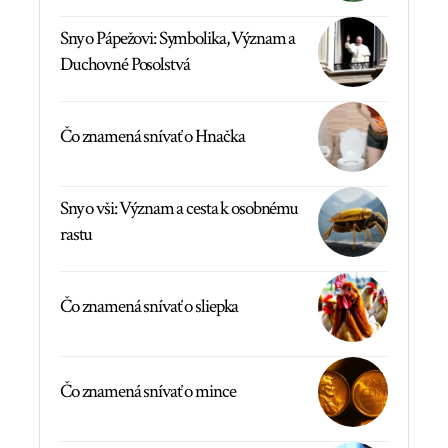
Sny o Pápežovi: Symbolika, Význam a
Duchovné Posolstvá
Čo znamená snívať o Hnačka
Sny o vši: Význam a cesta k osobnému
rastu
Čo znamená snívať o sliepka
Čo znamená snívať o mince