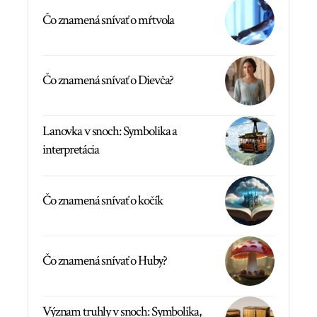
Čo znamená snívať o mŕtvola
Čo znamená snívať o Dievča?
Lanovka v snoch: Symbolika a
interpretácia
Čo znamená snívať o kočík
Čo znamená snívať o Huby?
Význam truhly v snoch: Symbolika,