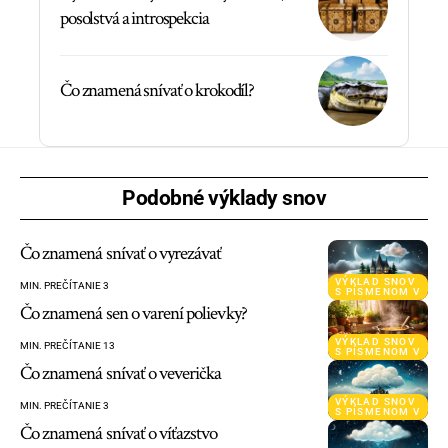
posolstvá a introspekcia
Čo znamená snívať o krokodíl?
Podobné výklady snov
Čo znamená snívať o vyrezávať
VÝKLAD SNOV
MIN. PREČÍTANIE 3
S PÍSMENOM V
Čo znamená sen o varení polievky?
VÝKLAD SNOV
MIN. PREČÍTANIE 13
S PÍSMENOM V
Čo znamená snívať o veverička
VÝKLAD SNOV
MIN. PREČÍTANIE 3
S PÍSMENOM V
Čo znamená snívať o víťazstvo