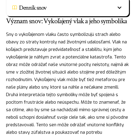
Denník snov
Význam snov: Vykoľajený vlak a jeho symbolika
Sny o vykoľajenom vlaku často symbolizujú strach alebo
obavy zo straty kontroly nad životnými udalosťami. Vlak na
koľajach predstavuje predvídateľnosť a stabilitu, kým jeho
vykoľajenie je náhlym zvrat a potenciálne katastrofa. Tento
obraz
môže odrážať naše vnútorné pocity neistoty, najmä ak
sme v zložitej životnej situácii alebo stojíme pred dôležitým
rozhodnutím. Vykoľajený vlak môže byť tiež metaforou pre
naše plány alebo sny, ktoré sa náhle a nečakane zmenili.
Druhá interpretácia tejto symboliky môže byť spojená s
pocitom frustrácie alebo neúspechu. Môže to znamenať, že
sa cítime, ako by sme sa nachádzali mimo správnej cesty a
neboli schopní dosiahnuť svoje ciele tak, ako sme si pôvodne
predstavovali. Tento sen môže odrážať vnútorné konflikty
alebo stavy zúfalstva a poukazovať na potrebu