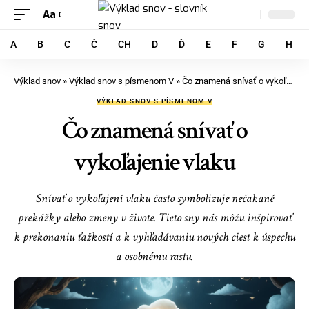
Aa
A
B
C
Č
CH
D
Ď
E
F
G
H
Výklad snov
»
Výklad snov s písmenom V
»
Čo znamená snívať o vykoľajenie vlaku
VÝKLAD SNOV S PÍSMENOM V
Čo znamená snívať o
vykoľajenie vlaku
Snívať o vykoľajení vlaku často symbolizuje nečakané
prekážky alebo zmeny v živote. Tieto sny nás môžu inšpirovať
k prekonaniu ťažkostí a k vyhľadávaniu nových ciest k úspechu
a osobnému rastu.