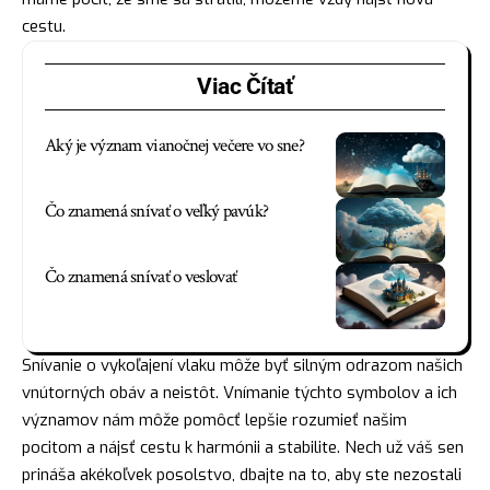
cestu.
Viac Čítať
Aký je význam vianočnej večere vo sne?
Čo znamená snívať o veľký pavúk?
Čo znamená snívať o veslovať
Snívanie o vykoľajení vlaku môže byť silným odrazom našich
vnútorných obáv a neistôt. Vnímanie týchto
symbolov
a ich
významov nám môže pomôcť lepšie
rozumieť
našim
pocitom a nájsť cestu k harmónii a stabilite. Nech už váš sen
prináša akékoľvek posolstvo, dbajte na to, aby ste nezostali