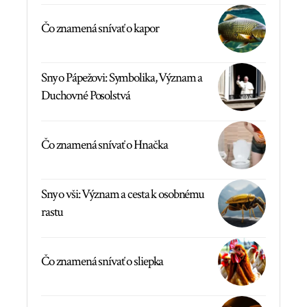
Čo znamená snívať o kapor
Sny o Pápežovi: Symbolika, Význam a
Duchovné Posolstvá
Čo znamená snívať o Hnačka
Sny o vši: Význam a cesta k osobnému
rastu
Čo znamená snívať o sliepka