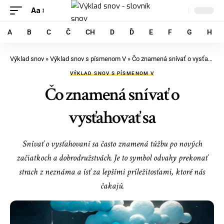
Aa
A
B
C
Č
CH
D
Ď
E
F
G
H
Výklad snov
»
Výklad snov s písmenom V
»
Čo znamená snívať o vysťahovať sa
VÝKLAD SNOV S PÍSMENOM V
Čo znamená snívať o
vysťahovať sa
Snívať o vysťahovaní sa často znamená túžbu po nových
začiatkoch a dobrodružstvách. Je to symbol odvahy prekonať
strach z neznáma a ísť za lepšími príležitosťami, ktoré nás
čakajú.