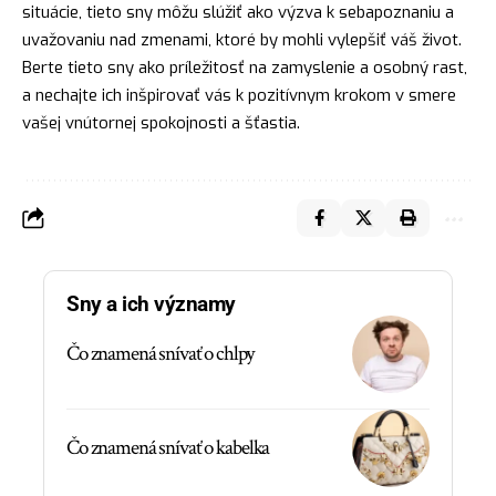
situácie, tieto sny môžu slúžiť ako výzva k sebapoznaniu a
uvažovaniu nad zmenami, ktoré by mohli vylepšiť váš život.
Berte tieto sny ako príležitosť na zamyslenie a osobný rast,
a nechajte ich inšpirovať vás k pozitívnym krokom v smere
vašej vnútornej spokojnosti a šťastia.
Sny a ich významy
Čo znamená snívať o chlpy
Čo znamená snívať o kabelka