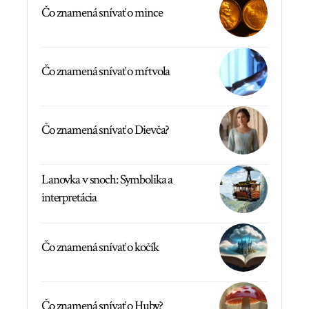
Čo znamená snívať o mince
Čo znamená snívať o mŕtvola
Čo znamená snívať o Dievča?
Lanovka v snoch: Symbolika a
interpretácia
Čo znamená snívať o kočík
Čo znamená snívať o Huby?