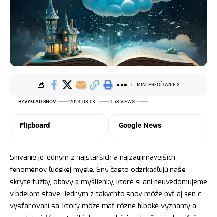
MIN. PREČÍTANIE 3
BY
VYKLAD SNOV
2024.08.08.
153 VIEWS
Flipboard
Google News
Snívanie je jedným z najstarších a najzaujímavejších
fenoménov ľudskej mysle. Sny často odzrkadľujú naše
skryté túžby, obavy a myšlienky, ktoré si ani neuvedomujeme
v bdelom stave. Jedným z takýchto snov môže byť aj sen o
vysťahovaní sa, ktorý môže mať rôzne hlboké významy a