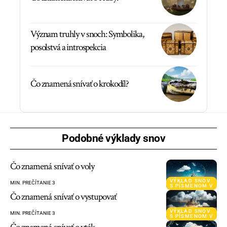
Význam truhly v snoch: Symbolika,
posolstvá a introspekcia
Čo znamená snívať o krokodíl?
Podobné výklady snov
Čo znamená snívať o voly
VÝKLAD SNOV
MIN. PREČÍTANIE 3
S PÍSMENOM V
Čo znamená snívať o vystupovať
VÝKLAD SNOV
MIN. PREČÍTANIE 3
S PÍSMENOM V