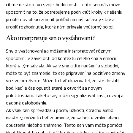
cítime neistotu vo svojej budúcnosti. Tento sen nás môže
upozorniť na to, že potrebujeme podniknúť kroky k riešeniu
problémov alebo zmeniť pohľad na náš súčasný stav a
urobiť rozhodnutie, ktoré nám prinesie vnútorný pokoj.
Ako interpretuje sen o vysťahovaní?
Sny o vysťahovaní sa môžeme interpretovať rôznymi
spôsobmi, v závislosti od kontextu celého sna a emócií,
ktoré s tým súvisia. Ak sa v sne cítite nadšení a slobodní,
môže to byť
znamenie
, že ste pripravení na pozitívne zmeny
vo svojom živote. Môže to byť ukazovateľ, že ste dosiahli
bod, keď je čas opustiť staré a otvoriť sa novým
príležitostiam. Takéto sny môžu signalizovať rast, rozvoj a
osobné oslobodenie.
Ak však sen sprevádzajú pocity úzkosti,
strachu
alebo
neistoty, môže to byť znamenie, že sa bojíte zmien alebo
opustenia niečoho známeho. Tento sen vám môže pomôcť
identifikovať tie oblasti vášho života, kde sa cítite zraniteľní