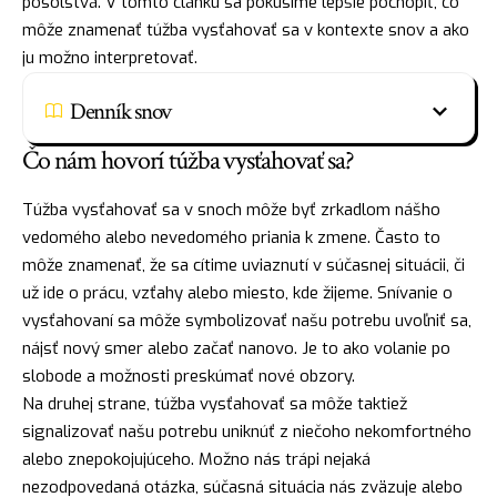
posolstvá. V tomto článku sa pokúsime lepšie pochopiť, čo
môže znamenať túžba vysťahovať sa v kontexte snov a ako
ju možno interpretovať.
Denník snov
Čo nám hovorí túžba vysťahovať sa?
Túžba vysťahovať sa v snoch môže byť zrkadlom nášho
vedomého alebo nevedomého priania k zmene. Často to
môže znamenať, že sa cítime uviaznutí v súčasnej situácii, či
už ide o prácu, vzťahy alebo miesto, kde žijeme. Snívanie o
vysťahovaní sa môže symbolizovať našu potrebu uvoľniť sa,
nájsť
nový smer alebo začať nanovo. Je to ako
volanie
po
slobode a možnosti preskúmať nové obzory.
Na druhej strane, túžba vysťahovať sa môže taktiež
signalizovať našu potrebu uniknúť z niečoho nekomfortného
alebo znepokojujúceho. Možno nás trápi nejaká
nezodpovedaná otázka, súčasná situácia nás zväzuje alebo