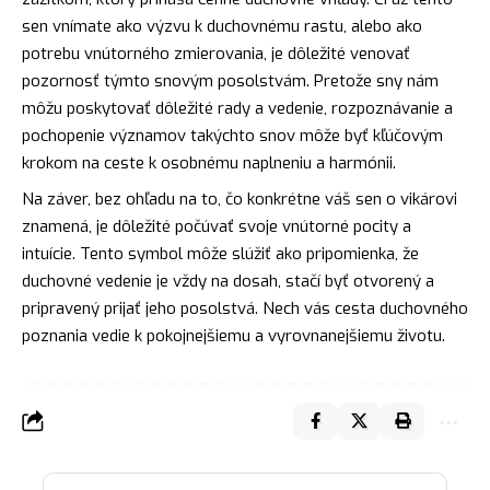
sen vnímate ako výzvu k duchovnému rastu, alebo ako
potrebu vnútorného zmierovania, je dôležité venovať
pozornosť týmto snovým posolstvám. Pretože sny nám
môžu poskytovať dôležité rady a vedenie, rozpoznávanie a
pochopenie významov takýchto snov môže byť kľúčovým
krokom na ceste k osobnému naplneniu a harmónii.
Na záver, bez ohľadu na to, čo konkrétne váš sen o vikárovi
znamená, je dôležité počúvať svoje vnútorné pocity a
intuície. Tento symbol môže slúžiť ako pripomienka, že
duchovné vedenie je vždy na dosah, stačí byť otvorený a
pripravený prijať jeho posolstvá. Nech vás
cesta
duchovného
poznania vedie k pokojnejšiemu a vyrovnanejšiemu životu.