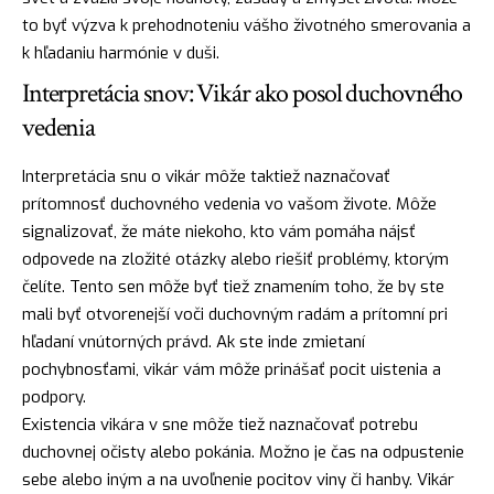
to byť výzva k prehodnoteniu vášho životného smerovania a
k hľadaniu harmónie v duši.
Interpretácia snov: Vikár ako posol duchovného
vedenia
Interpretácia snu o vikár môže taktiež naznačovať
prítomnosť duchovného vedenia vo vašom živote. Môže
signalizovať, že máte niekoho, kto vám pomáha nájsť
odpovede na zložité otázky alebo riešiť problémy, ktorým
čelíte. Tento sen môže byť tiež znamením toho, že by ste
mali byť otvorenejší voči duchovným radám a prítomní pri
hľadaní vnútorných právd. Ak ste inde zmietaní
pochybnosťami, vikár vám môže prinášať pocit uistenia a
podpory.
Existencia vikára v sne môže tiež naznačovať potrebu
duchovnej očisty alebo pokánia. Možno je čas na odpustenie
sebe alebo iným a na uvoľnenie pocitov viny či hanby. Vikár