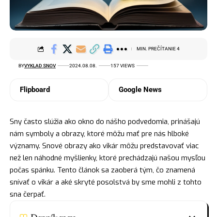
MIN. PREČÍTANIE 4
BY
VYKLAD SNOV
2024.08.08.
157 VIEWS
Flipboard
Google News
Sny často slúžia ako okno do nášho podvedomia, prinášajú
nám symboly a obrazy, ktoré môžu mať pre nás hlboké
významy. Snové obrazy ako vikár môžu predstavovať viac
než len náhodné myšlienky, ktoré prechádzajú našou mysľou
počas spánku. Tento článok sa zaoberá tým, čo znamená
snívať o vikár a aké skryté posolstvá by sme mohli z tohto
sna čerpať.