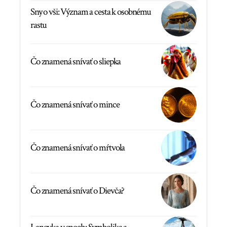
Sny o vši: Význam a cesta k osobnému
rastu
Čo znamená snívať o sliepka
Čo znamená snívať o mince
Čo znamená snívať o mŕtvola
Čo znamená snívať o Dievča?