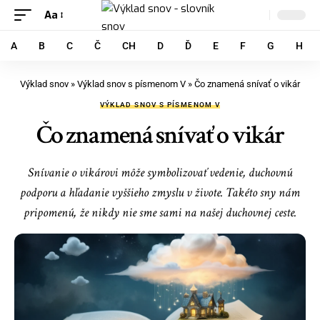
Aa
A
B
C
Č
CH
D
Ď
E
F
G
H
Výklad snov
»
Výklad snov s písmenom V
»
Čo znamená snívať o vikár
VÝKLAD SNOV S PÍSMENOM V
Čo znamená snívať o vikár
Snívanie o vikárovi môže symbolizovať vedenie, duchovnú
podporu a hľadanie vyššieho zmyslu v živote. Takéto sny nám
pripomenú, že nikdy nie sme sami na našej duchovnej ceste.