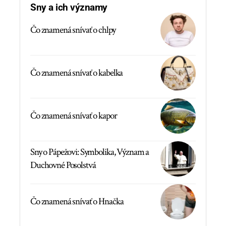
Sny a ich významy
Čo znamená snívať o chlpy
Čo znamená snívať o kabelka
Čo znamená snívať o kapor
Sny o Pápežovi: Symbolika, Význam a
Duchovné Posolstvá
Čo znamená snívať o Hnačka