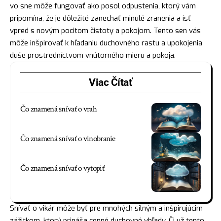
vo sne môže fungovať ako posol odpustenia, ktorý vám
pripomína, že je dôležité zanechať minulé zranenia a
ísť
vpred s novým pocitom čistoty a pokojom. Tento sen vás
môže inšpirovať k hľadaniu duchovného rastu a upokojenia
duše prostredníctvom vnútorného mieru a pokoja.
Viac Čítať
Čo znamená snívať o vrah
Čo znamená snívať o vinobranie
Čo znamená snívať o vytopiť
Snívať o vikár môže byť pre mnohých silným a inšpirujúcim
zážitkom, ktorý prináša cenné duchovné vhľady. Či už tento