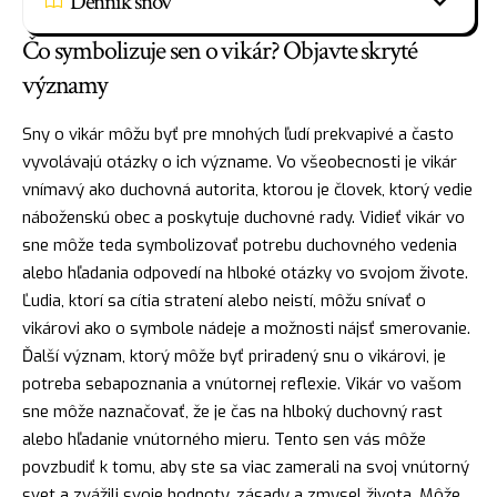
Denník snov
Čo symbolizuje sen o vikár? Objavte skryté
významy
Sny o vikár môžu byť pre mnohých ľudí prekvapivé a často
vyvolávajú otázky o ich význame. Vo všeobecnosti je vikár
vnímavý ako duchovná autorita, ktorou je
človek
, ktorý vedie
náboženskú obec a poskytuje duchovné rady. Vidieť vikár vo
sne môže teda symbolizovať potrebu duchovného vedenia
alebo hľadania odpovedí na hlboké otázky vo svojom živote.
Ľudia, ktorí sa cítia stratení alebo neistí, môžu snívať o
vikárovi ako o symbole nádeje a možnosti nájsť smerovanie.
Ďalší význam, ktorý môže byť priradený snu o vikárovi, je
potreba sebapoznania a vnútornej reflexie. Vikár vo vašom
sne môže naznačovať, že je čas na hlboký
duchovný
rast
alebo hľadanie vnútorného mieru. Tento sen vás môže
povzbudiť k tomu, aby ste sa viac zamerali na svoj vnútorný
svet a zvážili svoje hodnoty, zásady a zmysel života. Môže