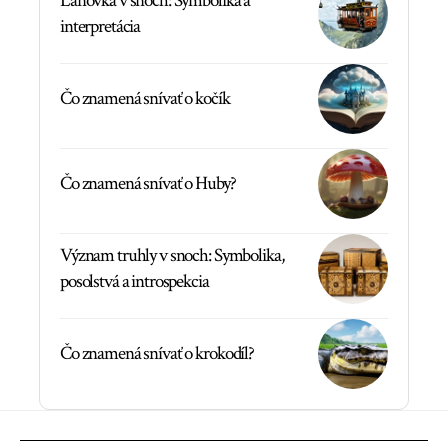
Lanovka v snoch: Symbolika a
interpretácia
Čo znamená snívať o kočík
Čo znamená snívať o Huby?
Význam truhly v snoch: Symbolika,
posolstvá a introspekcia
Čo znamená snívať o krokodíl?