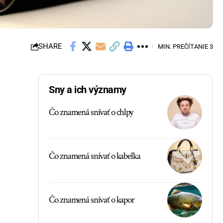
SHARE
MIN. PREČÍTANIE 3
Sny a ich významy
Čo znamená snívať o chlpy
Čo znamená snívať o kabelka
Čo znamená snívať o kapor