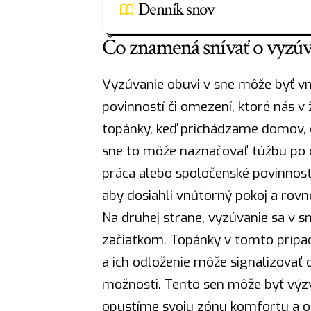
Denník snov
Čo znamená snívať o vyzúv
Vyzúvanie obuvi v sne môže byť v
povinností či omezení, ktoré nás 
topánky, keď prichádzame domov, č
sne to môže naznačovať túžbu po o
práca alebo spoločenské povinnosti
aby dosiahli vnútorný pokoj a rov
Na druhej strane, vyzúvanie sa v
začiatkom. Topánky v tomto prípad
a ich odloženie môže signalizovať 
možnosti. Tento sen môže byť výz
opustíme svoju zónu komfortu a 