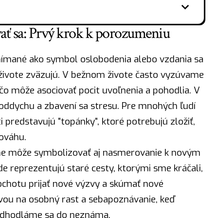
ať sa: Prvý krok k porozumeniu
nímané ako symbol oslobodenia alebo vzdania sa
v živote zväzujú. V bežnom živote často vyzúvame
o môže asociovať pocit uvoľnenia a pohodlia. V
ddychu a zbavení sa stresu. Pre mnohých ľudí
 predstavujú "topánky", ktoré potrebujú zložiť,
nováhu.
 sne môže symbolizovať aj nasmerovanie k novým
e reprezentujú staré cesty, ktorými sme kráčali,
ochotu prijať nové výzvy a skúmať nové
vou na osobný rast a sebapoznávanie, keď
odhodláme sa do neznáma.