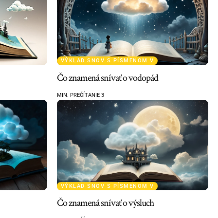
VÝKLAD SNOV S PÍSMENOM V
Čo znamená snívať o vodopád
MIN. PREČÍTANIE 3
VÝKLAD SNOV S PÍSMENOM V
Čo znamená snívať o výsluch