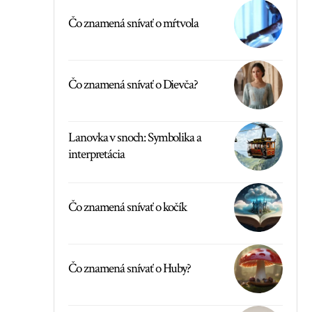
Čo znamená snívať o mŕtvola
Čo znamená snívať o Dievča?
Lanovka v snoch: Symbolika a
interpretácia
Čo znamená snívať o kočík
Čo znamená snívať o Huby?