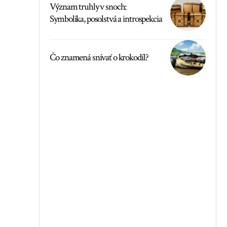
Význam truhly v snoch:
Symbolika, posolstvá a introspekcia
Čo znamená snívať o krokodíl?