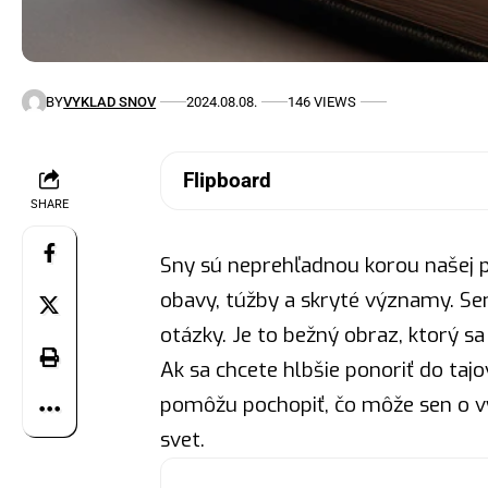
BY
VYKLAD SNOV
2024.08.08.
146 VIEWS
Flipboard
SHARE
Sny sú neprehľadnou korou našej 
obavy, túžby a skryté významy. Se
otázky. Je to bežný
obraz
, ktorý s
Ak sa chcete hlbšie ponoriť do taj
pomôžu pochopiť, čo môže sen o v
svet.