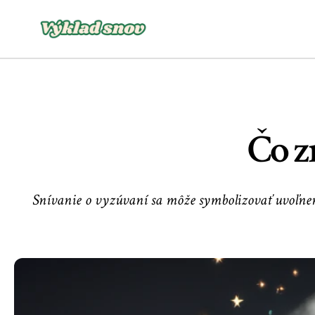
Čo z
Snívanie o vyzúvaní sa môže symbolizovať uvoľneni