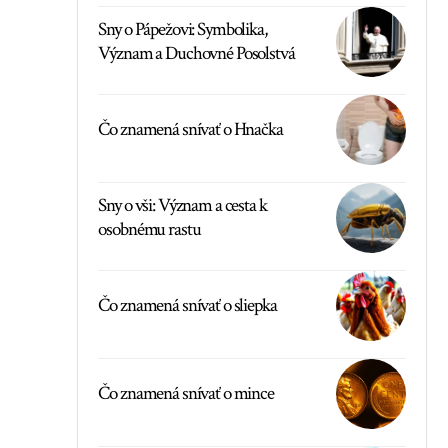
Sny o Pápežovi: Symbolika,
Význam a Duchovné Posolstvá
Čo znamená snívať o Hnačka
Sny o vši: Význam a cesta k
osobnému rastu
Čo znamená snívať o sliepka
Čo znamená snívať o mince