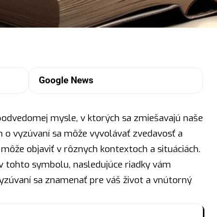
Google News
podvedomej mysle, v ktorých sa zmiešavajú naše
n o vyzúvaní sa môže vyvolávať zvedavosť a
a môže objaviť v rôznych kontextoch a situáciách.
ov tohto symbolu, nasledujúce riadky vám
yzúvaní sa znamenať pre váš život a vnútorný