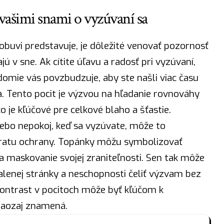
vašimi snami o vyzúvaní sa
 obuvi predstavuje, je dôležité venovať pozornosť
ú v sne. Ak cítite úľavu a
radosť
pri vyzúvaní,
mie vás povzbudzuje, aby ste našli viac času
a. Tento pocit je výzvou na hľadanie rovnováhy
 je kľúčové pre celkové blaho a
šťastie
.
alebo nepokoj, keď sa vyzúvate, môže to
tratu ochrany. Topánky môžu symbolizovať
a maskovanie svojej zraniteľnosti. Sen tak môže
halenej stránky a neschopnosti čeliť výzvam bez
kontrast v pocitoch môže byť kľúčom k
naozaj znamená.