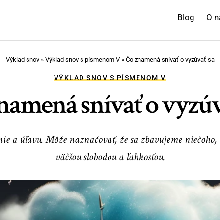
Blog
O n
Výklad snov
»
Výklad snov s písmenom V
»
Čo znamená snívať o vyzúvať sa
VÝKLAD SNOV S PÍSMENOM V
namená snívať o vyzúv
e a úľavu. Môže naznačovať, že sa zbavujeme niečoho, č
väčšou slobodou a ľahkosťou.