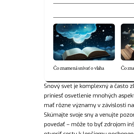
Čo znamená snívať o vlaha
Čo zna
Snový svet je komplexný a často zl
priniesť osvetlenie mnohých aspek
mať rôzne významy v závislosti na
Skúmajte svoje sny a venujte poz
povedať – môže to byť zdrojom in
otvoriť cestu k lepšiemu pochopeni