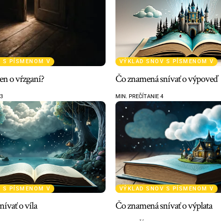
 S PÍSMENOM V
VÝKLAD SNOV S PÍSMENOM V
n o vŕzganí?
Čo znamená snívať o výpoveď
13
MIN. PREČÍTANIE 4
 S PÍSMENOM V
VÝKLAD SNOV S PÍSMENOM V
ívať o víla
Čo znamená snívať o výplata