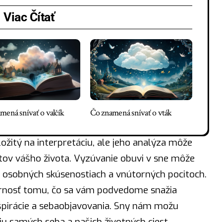
Viac Čítať
mená snívať o valčík
Čo znamená snívať o vták
ožitý na interpretáciu, ale jeho analýza môže
tov vášho života. Vyzúvanie obuvi v sne môže
 osobných skúsenostiach a vnútorných pocitoch.
ornosť tomu, čo sa vám podvedome snažia
špirácie a sebaobjavovania. Sny nám možu
u samých seba a našich životných ciest.