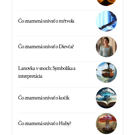
Čo znamená snívať o mŕtvola
Čo znamená snívať o Dievča?
Lanovka v snoch: Symbolika a
interpretácia
Čo znamená snívať o kočík
Čo znamená snívať o Huby?