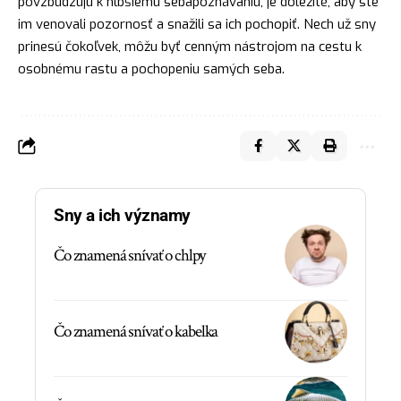
povzbudzujú k hlbšiemu sebapoznávaniu, je dôležité, aby ste
im venovali pozornosť a snažili sa ich pochopiť. Nech už sny
prinesú čokoľvek, môžu byť cenným nástrojom na cestu k
osobnému rastu a pochopeniu samých seba.
Sny a ich významy
Čo znamená snívať o chlpy
Čo znamená snívať o kabelka