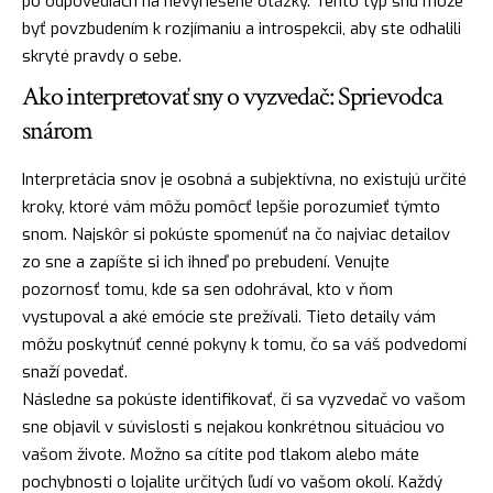
po odpovediach na nevyriešené otázky. Tento typ snu môže
byť povzbudením k rozjímaniu a introspekcii, aby ste odhalili
skryté pravdy o sebe.
Ako interpretovať sny o vyzvedač: Sprievodca
snárom
Interpretácia snov je osobná a subjektívna, no existujú určité
kroky, ktoré vám môžu pomôcť lepšie porozumieť týmto
snom. Najskôr si pokúste spomenúť na čo najviac detailov
zo sne a zapíšte si ich ihneď po prebudení. Venujte
pozornosť tomu, kde sa sen odohrával, kto v ňom
vystupoval a aké emócie ste prežívali. Tieto detaily vám
môžu poskytnúť cenné pokyny k tomu, čo sa váš podvedomí
snaží povedať.
Následne sa pokúste identifikovať, či sa vyzvedač vo vašom
sne objavil v súvislosti s nejakou konkrétnou situáciou vo
vašom živote. Možno sa cítite pod tlakom alebo máte
pochybnosti o lojalite určitých ľudí vo vašom okolí. Každý