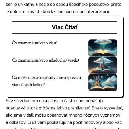
sen je unikátny a nesie so sebou špecifické posolstvo, preto
je dôležité, aby ste boli k sebe úprimní pri interpretácii.
Viac Čítať
Čo znamená snívať o vlasť
Čo znamená snívať o mladucha (veselá)
Čo môže naznačovať snívanie o spievaní
vianočných kolied?
Sny sú zrkadlom našej duše a často nám prinášajú
posolstvá, ktoré môžeme ľahko prehliadnuť. Sny o vyzvedač,
ako sme videli, môžu obsahovať mnoho rôznych významov
a odkazov. Či už vám poukazujú na pocit nedôvery alebo vás