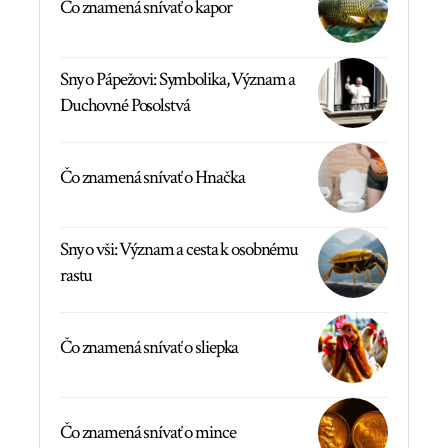
Čo znamená snívať o kapor
Sny o Pápežovi: Symbolika, Význam a
Duchovné Posolstvá
Čo znamená snívať o Hnačka
Sny o vši: Význam a cesta k osobnému
rastu
Čo znamená snívať o sliepka
Čo znamená snívať o mince