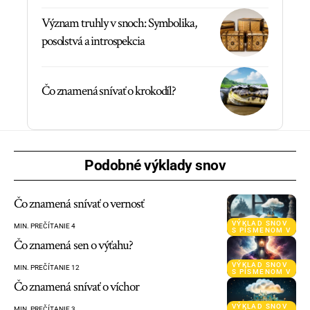
Význam truhly v snoch: Symbolika,
posolstvá a introspekcia
Čo znamená snívať o krokodíl?
Podobné výklady snov
Čo znamená snívať o vernosť
VÝKLAD SNOV
MIN. PREČÍTANIE 4
S PÍSMENOM V
Čo znamená sen o výťahu?
VÝKLAD SNOV
MIN. PREČÍTANIE 12
S PÍSMENOM V
Čo znamená snívať o víchor
VÝKLAD SNOV
MIN. PREČÍTANIE 3