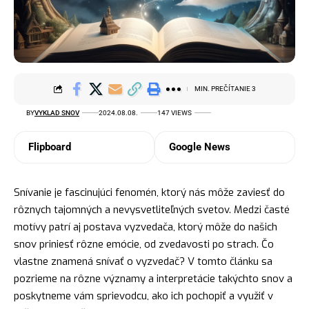
MIN. PREČÍTANIE 3
BY
VYKLAD SNOV
2024.08.08.
147 VIEWS
Flipboard
Google News
Snívanie je fascinujúci fenomén, ktorý nás môže zaviesť do
rôznych tajomných a nevysvetliteľných svetov. Medzi časté
motívy patrí aj postava vyzvedača, ktorý môže do našich
snov priniesť rôzne emócie, od zvedavosti po
strach
. Čo
vlastne znamená snívať o vyzvedač? V tomto článku sa
pozrieme na rôzne významy a interpretácie takýchto snov a
poskytneme vám sprievodcu, ako ich pochopiť a využiť v