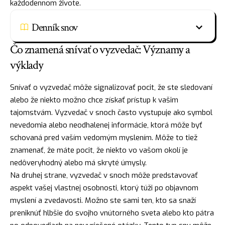
každodennom živote.
Denník snov
Čo znamená snívať o vyzvedač: Významy a
výklady
Snívať o vyzvedač môže signalizovať pocit, že ste sledovaní
alebo že niekto možno chce získať prístup k vašim
tajomstvám. Vyzvedač v snoch často vystupuje ako symbol
nevedomia alebo neodhalenej informácie, ktorá môže byť
schovaná pred vaším vedomým myslením. Môže to tiež
znamenať, že máte pocit, že niekto vo vašom okolí je
nedôveryhodný alebo má skryté úmysly.
Na druhej strane, vyzvedač v snoch môže predstavovať
aspekt vašej vlastnej osobnosti, ktorý túži po objavnom
myslení a zvedavosti. Možno ste sami ten, kto sa snaží
preniknúť hlbšie do svojho vnútorného sveta alebo kto pátra