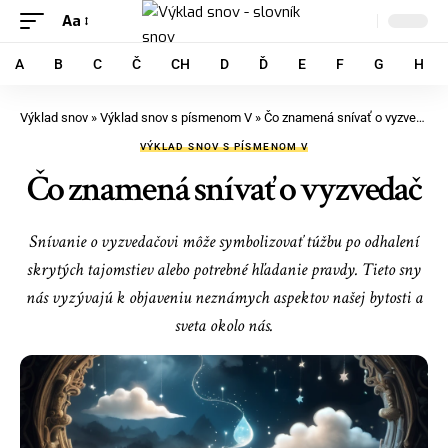
Aa
A
B
C
Č
CH
D
Ď
E
F
G
H
Výklad snov
»
Výklad snov s písmenom V
»
Čo znamená snívať o vyzvedač
VÝKLAD SNOV S PÍSMENOM V
Čo znamená snívať o vyzvedač
Snívanie o vyzvedačovi môže symbolizovať túžbu po odhalení
skrytých tajomstiev alebo potrebné hľadanie pravdy. Tieto sny
nás vyzývajú k objaveniu neznámych aspektov našej bytosti a
sveta okolo nás.