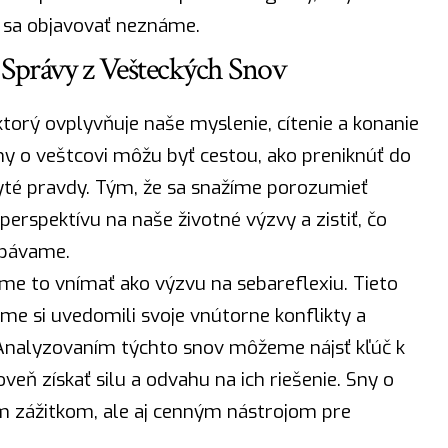
li sa objavovať neznáme.
právy z Vešteckých Snov
rý ovplyvňuje naše myslenie, cítenie a konanie
ny o veštcovi môžu byť cestou, ako preniknúť do
ryté pravdy. Tým, že sa snažíme porozumieť
rspektívu na naše životné výzvy a zistiť, čo
bávame.
me to vnímať ako výzvu na sebareflexiu. Tieto
e si uvedomili svoje vnútorne konflikty a
. Analyzovaním týchto snov môžeme nájsť
kľúč
k
veň získať
silu
a odvahu na ich riešenie. Sny o
im zážitkom, ale aj cenným nástrojom pre