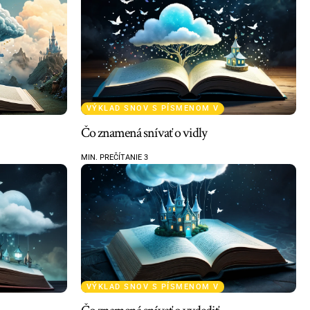
VÝKLAD SNOV S PÍSMENOM V
Čo znamená snívať o vidly
MIN. PREČÍTANIE 3
VÝKLAD SNOV S PÍSMENOM V