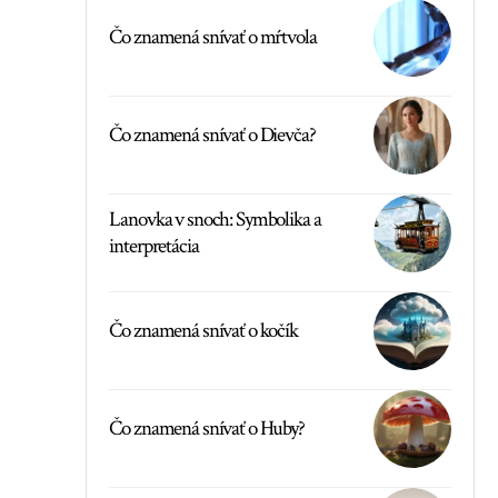
Čo znamená snívať o mŕtvola
Čo znamená snívať o Dievča?
Lanovka v snoch: Symbolika a
interpretácia
Čo znamená snívať o kočík
Čo znamená snívať o Huby?