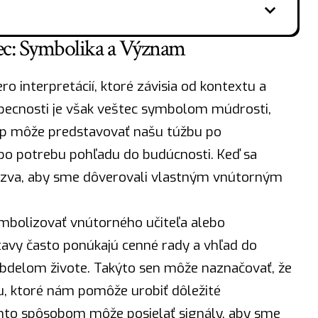
ec: Symbolika a Význam
o interpretácií, ktoré závisia od kontextu a
becnosti je však veštec symbolom múdrosti,
typ môže predstavovať našu túžbu po
bo potrebu pohľadu do budúcnosti. Keď sa
výzva, aby sme dôverovali vlastným vnútorným
mbolizovať vnútorného učiteľa alebo
avy často ponúkajú cenné rady a vhľad do
v bdelom živote. Takýto sen môže naznačovať, že
, ktoré nám pomôže urobiť dôležité
to spôsobom môže posielať signály, aby sme