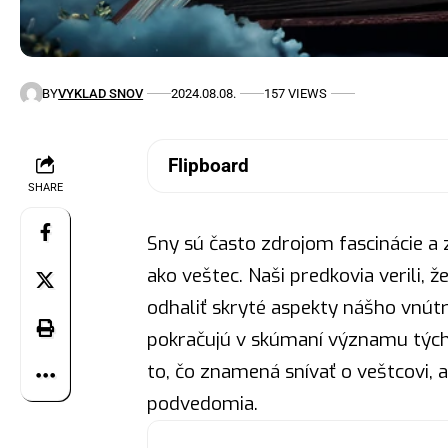
BY
VYKLAD SNOV
2024.08.08.
157 VIEWS
Flipboard
SHARE
Sny sú často zdrojom fascinácie a 
ako veštec. Naši predkovia verili,
odhaliť skryté aspekty nášho vnútr
pokračujú v skúmaní významu týc
to, čo znamená snívať o veštcovi,
podvedomia.