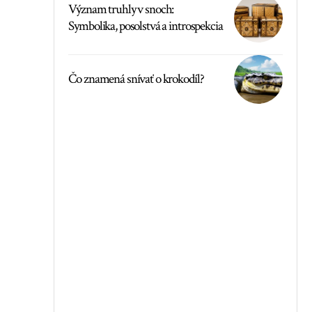
Význam truhly v snoch:
Symbolika, posolstvá a introspekcia
Čo znamená snívať o krokodíl?