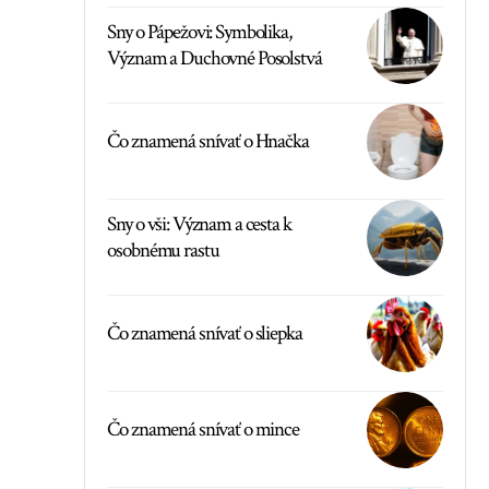
Sny o Pápežovi: Symbolika,
Význam a Duchovné Posolstvá
Čo znamená snívať o Hnačka
Sny o vši: Význam a cesta k
osobnému rastu
Čo znamená snívať o sliepka
Čo znamená snívať o mince