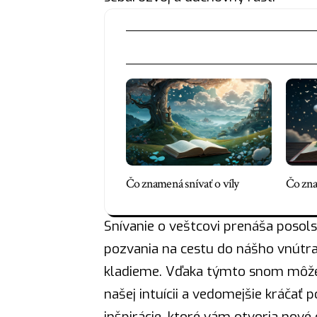
Čo znamená snívať o víly
Čo zna
Snívanie o veštcovi prenáša posols
pozvania na cestu do nášho vnútra,
kladieme. Vďaka týmto snom môže
našej intuícii a vedomejšie kráčať 
inšpirácie, ktoré vám otvoria nové