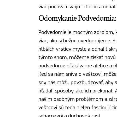
viac počúvali svoju intuíciu a nebá
Odomykanie Podvedomia: S
Podvedomie je mocným zdrojom, kto
viac, ako si bežne uvedomujeme. S
hlbších vrstiev mysle a odhaliť sk
týmto snom, môžeme získať novú pe
podvedome očakávame alebo sa o
Keď sa nám sníva o veštcovi, môže
sny nás môžu povzbudzovať, aby sm
hľadali spôsoby, ako ich prekonať
našim osobným problémom a záro
veštcovi sú teda nielen fascinujúc
sebarozvoj a
duchovný
rast.