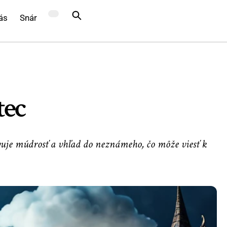
ás
Snár
tec
avuje múdrosť a vhľad do neznámeho, čo môže viesť k