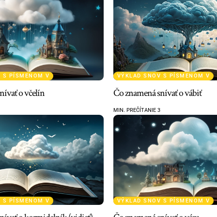
 S PÍSMENOM V
VÝKLAD SNOV S PÍSMENOM V
ívať o včelín
Čo znamená snívať o vábiť
MIN. PREČÍTANIE 3
 S PÍSMENOM V
VÝKLAD SNOV S PÍSMENOM V