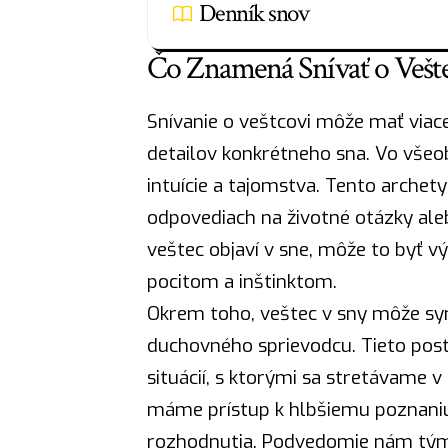
Denník snov
Čo Znamená Snívať o Vešt
Snívanie o veštcovi môže mať viacer
detailov konkrétneho sna. Vo všeo
intuície a tajomstva. Tento arche
odpovediach na životné otázky ale
veštec objaví v sne, môže to byť 
pocitom a inštinktom.
Okrem toho, veštec v sny môže sy
duchovného sprievodcu. Tieto post
situácií, s ktorými sa stretávame 
máme prístup k hlbšiemu poznaniu
rozhodnutia. Podvedomie nám tým