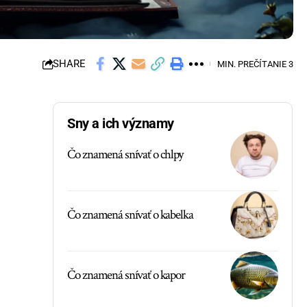
SHARE
MIN. PREČÍTANIE 3
Sny a ich významy
Čo znamená snívať o chlpy
Čo znamená snívať o kabelka
Čo znamená snívať o kapor