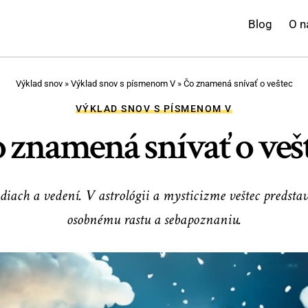
Blog
O n
Výklad snov
»
Výklad snov s písmenom V
»
Čo znamená snívať o veštec
VÝKLAD SNOV S PÍSMENOM V
 znamená snívať o veš
diach a vedení. V astrológii a mysticizme veštec predst
osobnému rastu a sebapoznaniu.