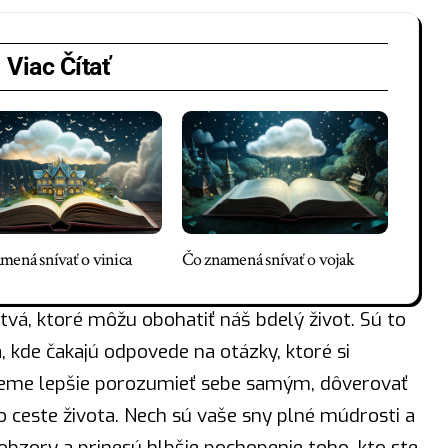
Viac Čítať
mená snívať o vinica
Čo znamená snívať o vojak
tvá, ktoré môžu obohatiť náš bdelý život. Sú to
 kde čakajú odpovede na otázky, ktoré si
me lepšie porozumieť sebe samým, dôverovať
po ceste života. Nech sú vaše sny plné múdrosti a
 obzory a prinesú hlbšie pochopenie toho, kto ste