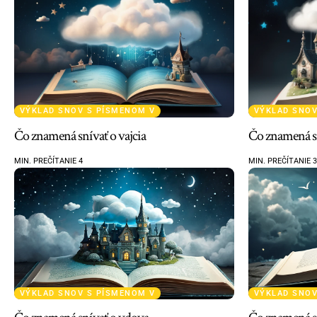
VÝKLAD SNOV S PÍSMENOM V
VÝKLAD SNOV
Čo znamená snívať o vajcia
Čo znamená sn
MIN. PREČÍTANIE 4
MIN. PREČÍTANIE 3
VÝKLAD SNOV S PÍSMENOM V
VÝKLAD SNOV