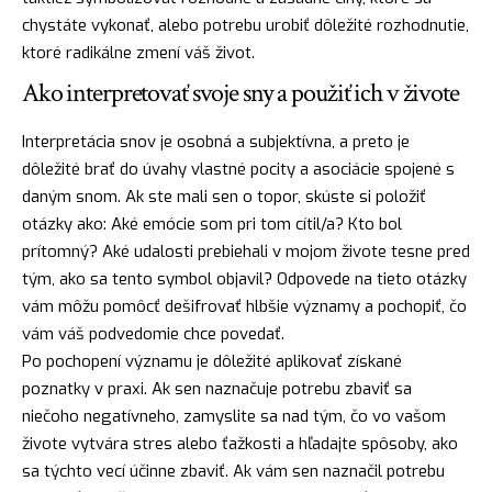
chystáte vykonať, alebo potrebu urobiť dôležité rozhodnutie,
ktoré radikálne zmení váš život.
Ako interpretovať svoje sny a použiť ich v živote
Interpretácia snov je osobná a subjektívna, a preto je
dôležité brať do úvahy vlastné pocity a asociácie spojené s
daným snom. Ak ste mali sen o topor, skúste si položiť
otázky ako: Aké emócie som pri tom cítil/a? Kto bol
prítomný? Aké udalosti prebiehali v mojom živote tesne pred
tým, ako sa tento symbol objavil? Odpovede na tieto otázky
vám môžu pomôcť dešifrovať hlbšie významy a pochopiť, čo
vám váš podvedomie chce povedať.
Po pochopení významu je dôležité aplikovať získané
poznatky v praxi. Ak sen naznačuje potrebu zbaviť sa
niečoho negatívneho, zamyslite sa nad tým, čo vo vašom
živote vytvára stres alebo ťažkosti a hľadajte spôsoby, ako
sa týchto vecí účinne zbaviť. Ak vám sen naznačil potrebu