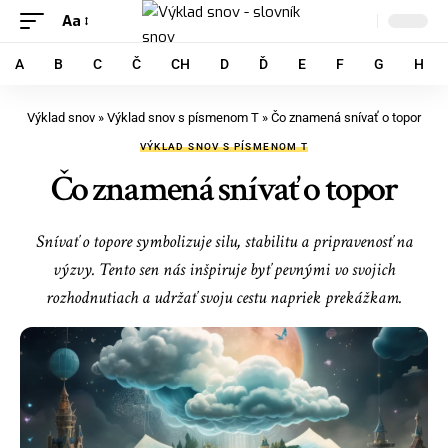
Aa
A
B
C
Č
CH
D
Ď
E
F
G
H
Výklad snov
»
Výklad snov s písmenom T
»
Čo znamená snívať o topor
VÝKLAD SNOV S PÍSMENOM T
Čo znamená snívať o topor
Snívať o topore symbolizuje silu, stabilitu a pripravenosť na
výzvy. Tento sen nás inšpiruje byť pevnými vo svojich
rozhodnutiach a udržať svoju cestu napriek prekážkam.