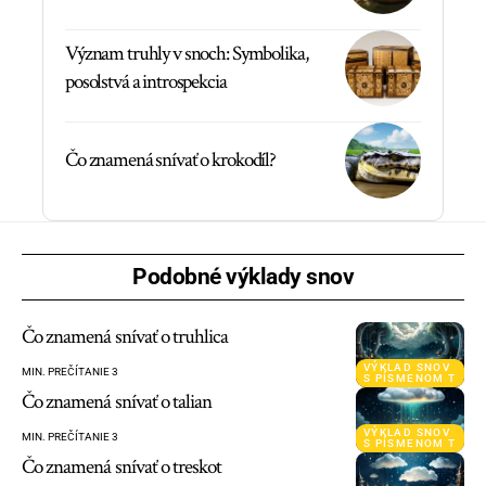
Význam truhly v snoch: Symbolika,
posolstvá a introspekcia
Čo znamená snívať o krokodíl?
Podobné výklady snov
Čo znamená snívať o truhlica
VÝKLAD SNOV
MIN. PREČÍTANIE 3
S PÍSMENOM T
Čo znamená snívať o talian
VÝKLAD SNOV
MIN. PREČÍTANIE 3
S PÍSMENOM T
Čo znamená snívať o treskot