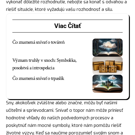
vykonať dôležité rozhodnutie, nebojte sa konať s odvahou a
riešiť situácie, ktoré vyžadujú vašu rozhodnosť a
silu
.
Viac Čítať
Čo znamená snívať o továreň
Význam truhly v snoch: Symbolika,
posolstvá a introspekcia
Čo znamená snívať o trpaslík
Sny, akokoľvek zvláštne alebo značné, môžu byť našimi
učiteľmi a sprievodcami. Snívať o topor nám môže priniesť
hodnotné vhľady do našich podvedomých procesov a
poskytnúť nám mocné symboly, ktoré nám pomôžu riešiť
životné výzvy. Keď sa naučíme porozumieť svojim snom a