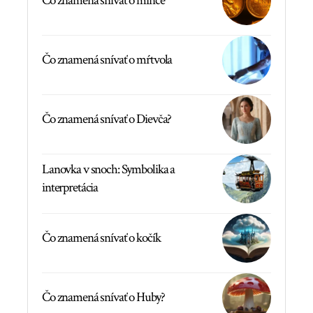
Čo znamená snívať o mince
Čo znamená snívať o mŕtvola
Čo znamená snívať o Dievča?
Lanovka v snoch: Symbolika a
interpretácia
Čo znamená snívať o kočík
Čo znamená snívať o Huby?