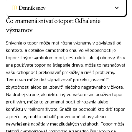
Denník snov
Čo znamená snívať o topor: Odhalenie
významov
Snívanie o topor môže mať rôzne významy v závislosti od
kontextu a detailov samotného sna. Vo všeobecnosti je
topor silným symbolom moci, deštrukcie, ale aj obnovy. Ak v
sne používate topor na štiepanie dreva, môže to naznačovať
vašu schopnosť prekonávať prekážky a riešiť problémy.
Tento sen môže tiež signalizovať potrebu „oseknúť“
zbytočnosti alebo sa „zbaviť“ niečoho negatívneho v živote.
Na druhej strane, ak niekto iný vo vašom sne používa topor
proti vám, môže to znamenať pocit ohrozenia alebo
konfliktu v reálnom živote. Snažiť sa pochopiť, kto drží topor
a prečo, by mohlo odhaliť podvedomé obavy alebo
nevyriešené napätia v medziľudských vzťahoch. Topor môže
taktiež symbolizovať rozhodné a zásadné činy, ktoré sa