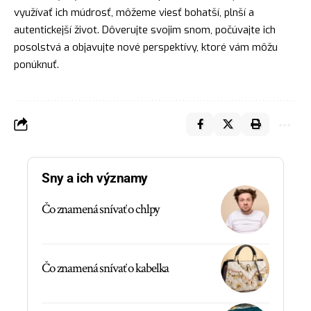
využívať ich múdrosť, môžeme viesť bohatší, plnší a
autentickejší život. Dôverujte svojim snom, počúvajte ich
posolstvá a objavujte nové perspektívy, ktoré vám môžu
ponúknuť.
Sny a ich významy
Čo znamená snívať o chlpy
Čo znamená snívať o kabelka