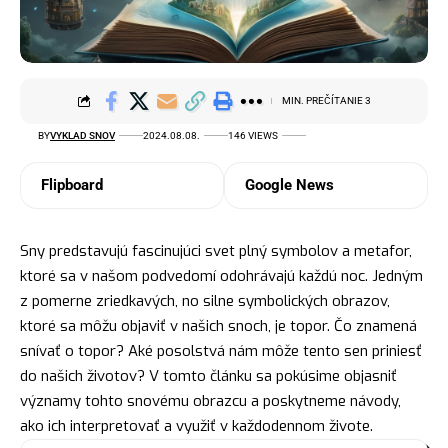
MIN. PREČÍTANIE 3
BY
VYKLAD SNOV
2024.08.08.
146 VIEWS
Flipboard
Google News
Sny predstavujú fascinujúci svet plný
symbolov
a metafor,
ktoré sa v našom podvedomí odohrávajú každú
noc
. Jedným
z pomerne zriedkavých, no silne symbolických obrazov,
ktoré sa môžu objaviť v našich snoch, je topor. Čo znamená
snívať o topor? Aké posolstvá nám môže tento sen priniesť
do našich životov? V tomto článku sa pokúsime objasniť
významy tohto snovému obrazcu a poskytneme návody,
ako ich interpretovať a využiť v každodennom živote.