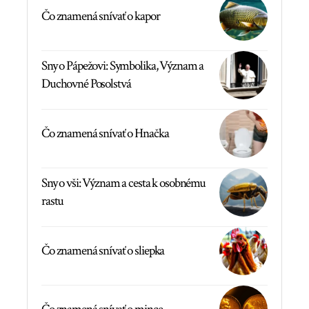
Čo znamená snívať o kapor
Sny o Pápežovi: Symbolika, Význam a
Duchovné Posolstvá
Čo znamená snívať o Hnačka
Sny o vši: Význam a cesta k osobnému
rastu
Čo znamená snívať o sliepka