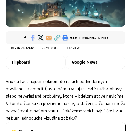
MIN. PREČÍTANIE 3
BY
VYKLAD SNOV
2024.08.08.
147 VIEWS
Flipboard
Google News
Sny sú fascinujúcim oknom do našich podvedomých
myšlienok a emócií. Často nám ukazujú skryté túžby, obavy,
alebo nevyriešené problémy, ktoré v bdelom stave nevidíme.
V tomto článku sa pozrieme na sny o tlačení, a čo nám môžu
naznačovať o našom vnútri. Dokážeme v nich
nájsť
čosi viac
než len jednoduché vizuálne zážitky?