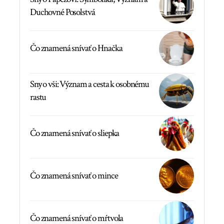
Duchovné Posolstvá
Čo znamená snívať o Hnačka
Sny o vši: Význam a cesta k osobnému
rastu
Čo znamená snívať o sliepka
Čo znamená snívať o mince
Čo znamená snívať o mŕtvola