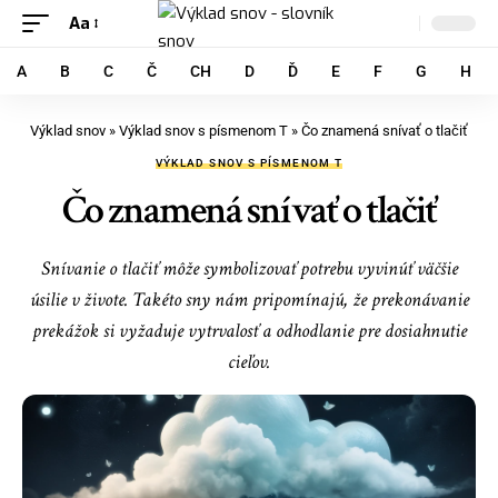
Aa
A
B
C
Č
CH
D
Ď
E
F
G
H
Výklad snov
»
Výklad snov s písmenom T
»
Čo znamená snívať o tlačiť
VÝKLAD SNOV S PÍSMENOM T
Čo znamená snívať o tlačiť
Snívanie o tlačiť môže symbolizovať potrebu vyvinúť väčšie
úsilie v živote. Takéto sny nám pripomínajú, že prekonávanie
prekážok si vyžaduje vytrvalosť a odhodlanie pre dosiahnutie
cieľov.