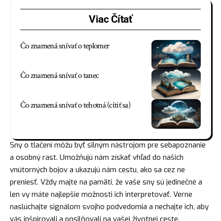
Viac Čítať
Čo znamená snívať o teplomer
Čo znamená snívať o tanec
Čo znamená snívať o tehotná (cítiť sa)
Sny o tlačení môžu byť silným nástrojom pre sebapoznanie
a osobný rast. Umožňujú nám získať vhľad do našich
vnútorných bojov a ukazujú nám cestu, ako sa cez ne
preniesť. Vždy majte na pamäti, že vaše sny sú jedinečné a
len vy máte najlepšie možnosti ich interpretovať. Verne
naslúchajte signálom svojho podvedomia a nechajte ich, aby
vás inšpirovali a posilňovali na vašej životnej ceste.