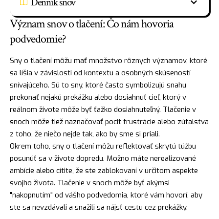
Denník snov
Význam snov o tlačení: Čo nám hovoria
podvedomie?
Sny o tlačení môžu mať množstvo rôznych významov, ktoré
sa líšia v závislosti od kontextu a osobných skúseností
snívajúceho. Sú to sny, ktoré často symbolizujú snahu
prekonať nejakú prekážku alebo dosiahnuť cieľ, ktorý v
reálnom živote môže byť ťažko dosiahnuteľný. Tlačenie v
snoch môže tiež naznačovať pocit frustrácie alebo zúfalstva
z toho, že niečo nejde tak, ako by sme si priali.
Okrem toho, sny o tlačení môžu reflektovať skrytú túžbu
posunúť sa v živote dopredu. Možno máte nerealizované
ambície alebo cítite, že ste zablokovaní v určitom aspekte
svojho života. Tlačenie v snoch môže byť akýmsi
"nakopnutím" od vášho podvedomia, ktoré vám hovorí, aby
ste sa nevzdávali a snažili sa nájsť cestu cez prekážky.