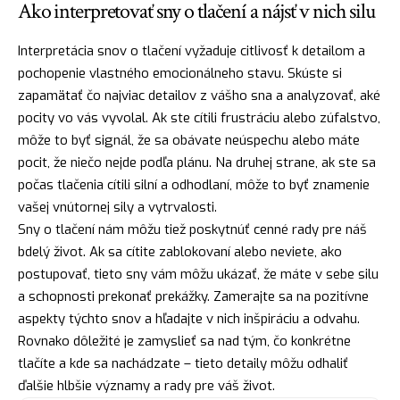
Ako interpretovať sny o tlačení a nájsť v nich silu
Interpretácia snov o tlačení vyžaduje citlivosť k detailom a
pochopenie vlastného emocionálneho stavu. Skúste si
zapamätať čo najviac detailov z vášho sna a analyzovať, aké
pocity vo vás vyvolal. Ak ste cítili frustráciu alebo zúfalstvo,
môže to byť signál, že sa obávate neúspechu alebo máte
pocit, že niečo nejde podľa plánu. Na druhej strane, ak ste sa
počas tlačenia cítili silní a odhodlaní, môže to byť
znamenie
vašej vnútornej sily a vytrvalosti.
Sny o tlačení nám môžu tiež poskytnúť cenné rady pre náš
bdelý život. Ak sa cítite zablokovaní alebo neviete, ako
postupovať, tieto sny vám môžu ukázať, že máte v sebe
silu
a schopnosti prekonať prekážky. Zamerajte sa na pozitívne
aspekty týchto snov a hľadajte v nich inšpiráciu a odvahu.
Rovnako dôležité je zamyslieť sa nad tým, čo konkrétne
tlačíte a kde sa nachádzate – tieto detaily môžu odhaliť
ďalšie hlbšie významy a rady pre váš život.