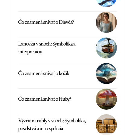
Čo znamená snívať o Dievča?
Lanovka v snoch: Symbolika a
interpretácia
Čo znamená snívať o kočík
Čo znamená snívať o Huby?
Význam truhly v snoch: Symbolika,
posolstvá a introspekcia