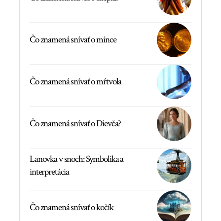
Čo znamená snívať o mince
Čo znamená snívať o mŕtvola
Čo znamená snívať o Dievča?
Lanovka v snoch: Symbolika a
interpretácia
Čo znamená snívať o kočík