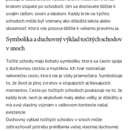
krokom stúpate po schodoch, čím sa dostávate bližšie k
svojim cieľom, snom a ideálom. Každý krok na týchto
schodoch môže byť vnímaný ako dôležitá lekcia alebo
skúsenosť, ktorá vás posúva bližšie k vašemu pravému ja.
Symbolika a duchovný výklad točitých schodov
v snoch
Točité schody majú bohatú symboliku, ktorá sa často spája
s duchovnou cestou a mystikou. Ich tvar naznačuje
nekonečnú cestu, ktorá nie je vždy priamočiara. Symbolizuje
to, že život je plný zvratov a stúpajúcich aj klesajúcich
momentov.
Cesta
po točitých schodoch poukazuje na to, že
každý krok, nech je akýkoľvek
malý
alebo veľký, je dôležitý a
má svoj vlastný význam v celkovom kontexte našej
existencie.
Duchovný výklad točitých schodov v snoch môže
zdôrazňovať potrebu prehĺbenia vašej vlastnej duchovnej