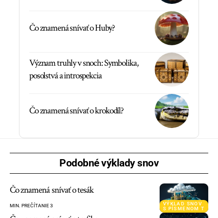
Čo znamená snívať o Huby?
Význam truhly v snoch: Symbolika,
posolstvá a introspekcia
Čo znamená snívať o krokodíl?
Podobné výklady snov
Čo znamená snívať o tesák
VÝKLAD SNOV
MIN. PREČÍTANIE 3
S PÍSMENOM T