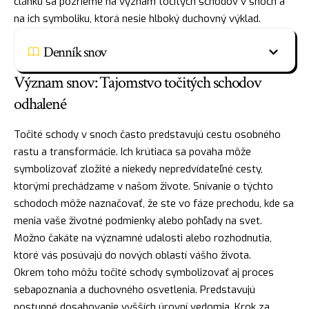
článku sa pozrieme na význam točitých schodov v snoch a
na ich symboliku, ktorá nesie hlboký
duchovný
výklad.
Denník snov
Význam snov: Tajomstvo točitých schodov
odhalené
Točité schody v snoch často predstavujú cestu osobného
rastu a transformácie. Ich krútiaca sa povaha môže
symbolizovať zložité a niekedy nepredvídateľné cesty,
ktorými prechádzame v našom živote. Snívanie o týchto
schodoch môže naznačovať, že ste vo fáze prechodu, kde sa
menia vaše životné podmienky alebo pohľady na svet.
Možno čakáte na významné udalosti alebo rozhodnutia,
ktoré vás posúvajú do nových oblastí vášho života.
Okrem toho môžu točité schody symbolizovať aj proces
sebapoznania a duchovného osvetlenia. Predstavujú
postupné dosahovanie vyšších úrovní vedomia. Krok za