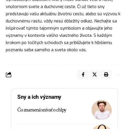
vnútornom svete a duchovnej ceste. Či už tieto sny
predstavujú vašu aktuálnu životnú cestu, alebo sú výzvou k
duchovnému rastu, vždy nesú dôležitý odkaz. Nechajte sa
inšpirovať týmto tajomným symbolom a objavujte jeho
významy v kontexte vášho vlastného života. S každým
krokom po točitých schodoch sa približujete k hlbšiemu
poznaniu seba samého a sveta okolo vás.
Sny a ich významy
Čo znamená snívať o chlpy