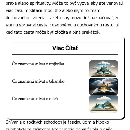
praxe alebo spirituality. Môže to byť výzva, aby ste venovali
viac času meditácii, modlitbe alebo iným formám
duchovného cvičenia. Takéto sny môžu tiež naznačovať, že
ste na správnej ceste k osobnému a duchovnému rastu, aj
keď táto cesta môže byť zložitá a plná prekážok.
Viac Čítať
Čo znamená snívať o trojkolka
Čo znamená snívať o taliansko
Čo znamená snívať o tuleň
Snívanie o točitých schodoch je fascinujúcim a hlboko
symbolickým zážitkom, ktorý môže odhaliť veľa o našej