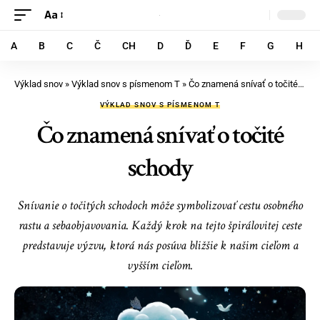
Aa
A
B
C
Č
CH
D
Ď
E
F
G
H
Výklad snov
»
Výklad snov s písmenom T
»
Čo znamená snívať o točité schody
VÝKLAD SNOV S PÍSMENOM T
Čo znamená snívať o točité
schody
Snívanie o točitých schodoch môže symbolizovať cestu osobného
rastu a sebaobjavovania. Každý krok na tejto špirálovitej ceste
predstavuje výzvu, ktorá nás posúva bližšie k našim cieľom a
vyšším cieľom.