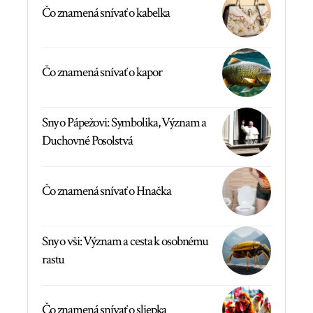
Čo znamená snívať o kabelka
Čo znamená snívať o kapor
Sny o Pápežovi: Symbolika, Význam a
Duchovné Posolstvá
Čo znamená snívať o Hnačka
Sny o vši: Význam a cesta k osobnému
rastu
Čo znamená snívať o sliepka