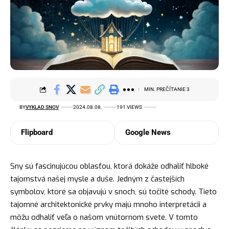
MIN. PREČÍTANIE 3
BY
VYKLAD SNOV
2024.08.08.
191 VIEWS
Flipboard
Google News
Sny sú fascinujúcou oblasťou, ktorá dokáže odhaliť hlboké
tajomstvá našej mysle a duše. Jedným z častejších
symbolov
, ktoré sa objavujú v snoch, sú točité schody. Tieto
tajomné architektonické prvky majú mnoho interpretácii a
môžu odhaliť veľa o našom vnútornom svete. V tomto