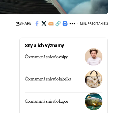
SHARE
MIN. PREČÍTANIE 3
Sny a ich významy
Čo znamená snívať o chlpy
Čo znamená snívať o kabelka
Čo znamená snívať o kapor