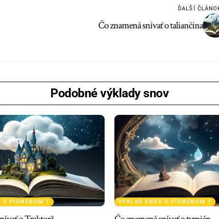
ĎALŠÍ ČLÁNO
Čo znamená snívať o taliančina
Podobné výklady snov
 S PÍSMENOM T
VÝKLAD SNOV S PÍSMENOM T
ívať o Traktor?
Čo znamená snívať o tymián