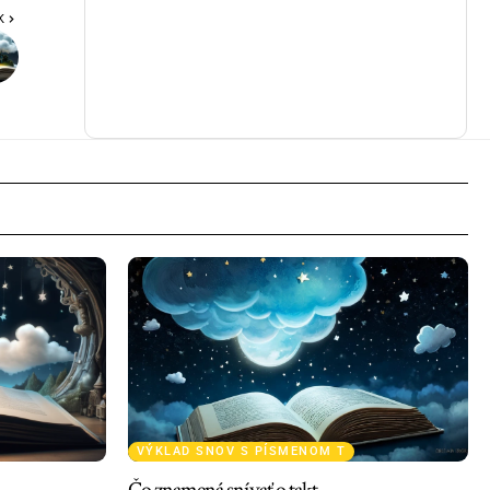
K
VÝKLAD SNOV S PÍSMENOM T
Čo znamená snívať o takt