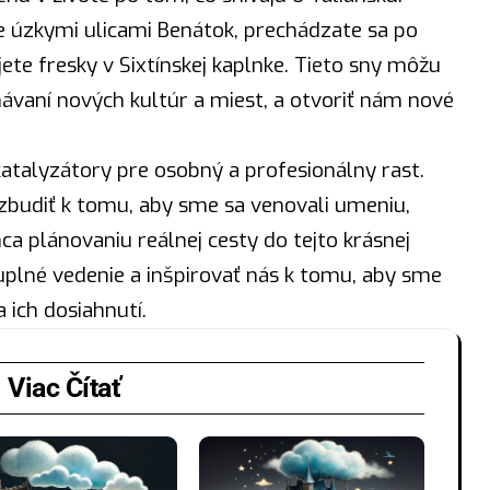
te úzkymi ulicami Benátok, prechádzate sa po
ete fresky v Sixtínskej kaplnke. Tieto sny môžu
ávaní nových kultúr a miest, a otvoriť nám nové
atalyzátory pre osobný a profesionálny rast.
zbudiť k tomu, aby sme sa venovali umeniu,
a plánovaniu reálnej cesty do tejto krásnej
plné vedenie a inšpirovať nás k tomu, aby sme
a ich dosiahnutí.
Viac Čítať