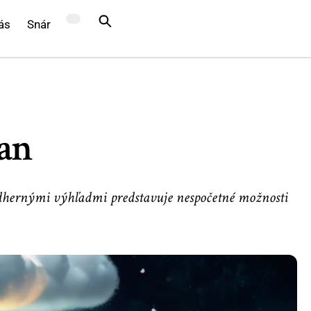
ás
Snár
ian
nádhernými výhľadmi predstavuje nespočetné možnosti