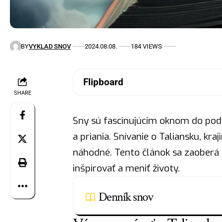
BY
VYKLAD SNOV
2024.08.08.
184 VIEWS
Flipboard
SHARE
Sny sú fascinujúcim oknom do pod
a priania. Snívanie o Taliansku, kra
náhodné. Tento článok sa zaober
inšpirovať a meniť životy.
Denník snov