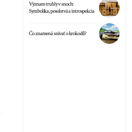
Význam truhly v snoch:
Symbolika, posolstvá a introspekcia
Čo znamená snívať o krokodíl?