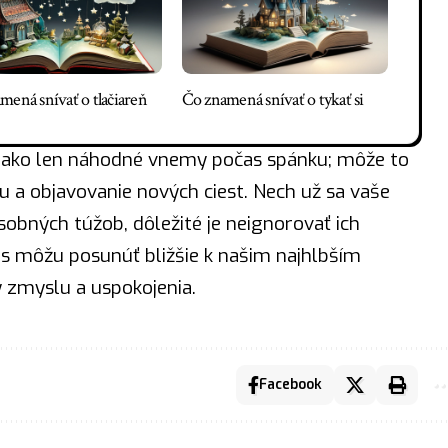
mená snívať o tlačiareň
Čo znamená snívať o tykať si
c ako len náhodné vnemy počas spánku; môže to
u a objavovanie nových ciest. Nech už sa vaše
osobných túžob, dôležité je neignorovať ich
nás môžu posunúť bližšie k našim najhlbším
ý zmyslu a uspokojenia.
Facebook