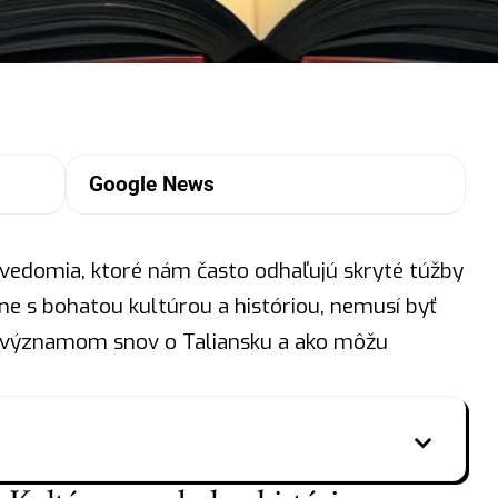
Google News
vedomia, ktoré nám často odhaľujú skryté túžby
jine s bohatou kultúrou a históriou, nemusí byť
á významom snov o Taliansku a ako môžu