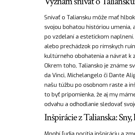
Význam snívať o Taliansku:
Snívať o Taliansku môže mať hlbok
svojou bohatou históriou umenia, 
po vzdelaní a estetickom naplnení
alebo prechádzok po rímskych rui
kultúrneho obohatenia a
návrat
k z
Okrem toho, Taliansko je známe sv
da Vinci, Michelangelo či Dante Ali
našu túžbu po osobnom raste a inšp
to byť pripomienka, že aj my máme 
odvahu a odhodlanie sledovať svoj
Inšpirácie z Talianska: Sny,
Mnohí ľudia pocítia inšpiráciu a zm