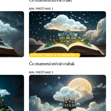
MIN. PREČÍTANIE 3
VÝKLAD SNOV S PÍSMENOM T
Čo znamená snívať o tabak
MIN. PREČÍTANIE 3