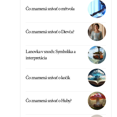
Čo znamená snívať o mŕtvola
Čo znamená snívať o Dievča?
Lanovka v snoch: Symbolika a
interpretácia
Čo znamená snívať o kočík
Čo znamená snívať o Huby?