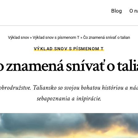
Blog
O n
Výklad snov
»
Výklad snov s písmenom T
»
Čo znamená snívať o talian
VÝKLAD SNOV S PÍSMENOM T
 znamená snívať o tal
dobrodružstve. Taliansko so svojou bohatou históriou a 
sebapoznania a inšpirácie.