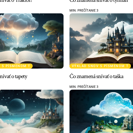
MIN. PREČÍTANIE 3
 S PÍSMENOM T
VÝKLAD SNOV S PÍSMENOM T
ívať o tapety
Čo znamená snívať o taška
MIN. PREČÍTANIE 3