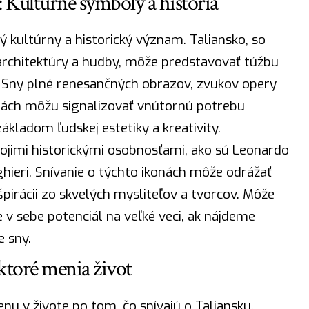
 Kultúrne symboly a história
ý kultúrny a historický význam.
Taliansko
, so
architektúry a hudby, môže predstavovať túžbu
. Sny plné renesančných obrazov, zvukov opery
nách môžu signalizovať vnútornú potrebu
ákladom ľudskej estetiky a kreativity.
ojimi historickými osobnosťami, ako sú Leonardo
ghieri. Snívanie o týchto ikonách môže odrážať
irácii zo skvelých mysliteľov a tvorcov. Môže
v sebe potenciál na veľké veci, ak nájdeme
e sny.
 ktoré menia život
enu v živote po tom, čo snívajú o Taliansku.