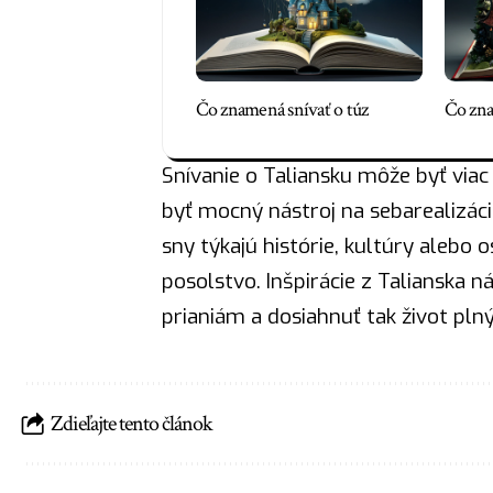
Čo znamená snívať o túz
Čo zna
Snívanie o Taliansku môže byť via
byť mocný
nástroj
na sebarealizáci
sny týkajú histórie, kultúry alebo 
posolstvo. Inšpirácie z Talianska 
prianiám a dosiahnuť tak život pln
Zdieľajte tento článok