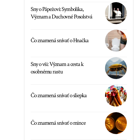
Sny o Pápežovi: Symbolika,
Význam a Duchovné Posolstvá
Čo znamená snívať o Hnačka
Sny o vši: Význam a cesta k
osobnému rastu
Čo znamená snívať o sliepka
Čo znamená snívať o mince