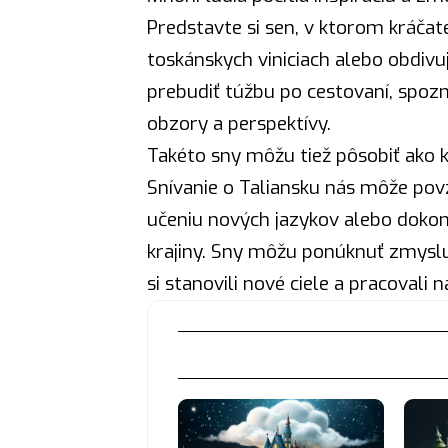
Predstavte si sen, v ktorom kráča
toskánskych viniciach alebo obdivuj
prebudiť túžbu po cestovaní, spozn
obzory a perspektívy.
Takéto sny môžu tiež pôsobiť ako k
Snívanie o Taliansku nás môže pov
učeniu nových jazykov alebo dokonc
krajiny. Sny môžu ponúknuť zmyslu
si stanovili nové ciele a pracovali n