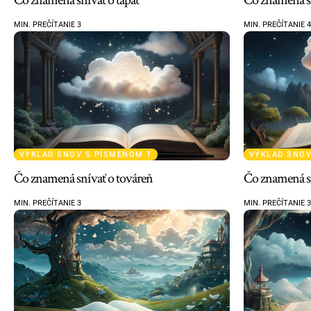
MIN. PREČÍTANIE 3
MIN. PREČÍTANIE 4
VÝKLAD SNOV S PÍSMENOM T
VÝKLAD SNOV
Čo znamená snívať o továreň
Čo znamená sn
MIN. PREČÍTANIE 3
MIN. PREČÍTANIE 3