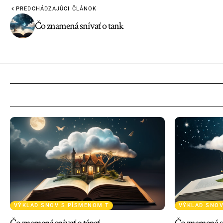
PREDCHÁDZAJÚCI ČLÁNOK
Čo znamená snívať o tank
VÝKLAD SNOV S PÍSMENOM T
VÝKLAD SNOV
Čo znamená snívať o tápať
Čo znamená sn