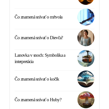
Čo znamená snívať o mŕtvola
Čo znamená snívať o Dievča?
Lanovka v snoch: Symbolika a
interpretácia
Čo znamená snívať o kočík
Čo znamená snívať o Huby?