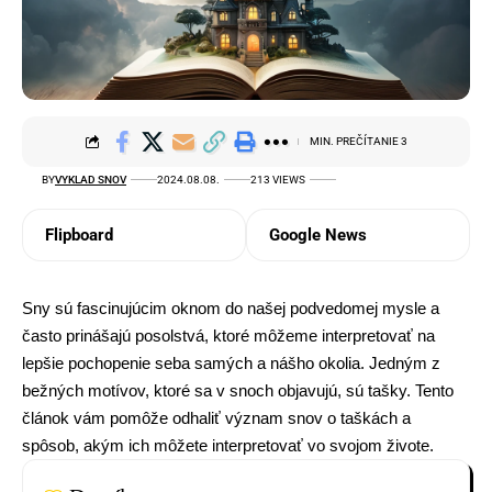
MIN. PREČÍTANIE 3
BY
VYKLAD SNOV
2024.08.08.
213 VIEWS
Flipboard
Google News
Sny sú fascinujúcim oknom do našej podvedomej mysle a
často prinášajú posolstvá, ktoré môžeme interpretovať na
lepšie pochopenie seba samých a nášho okolia. Jedným z
bežných motívov, ktoré sa v snoch objavujú, sú tašky. Tento
článok vám pomôže odhaliť
význam snov
o taškách a
spôsob, akým ich môžete interpretovať vo svojom živote.