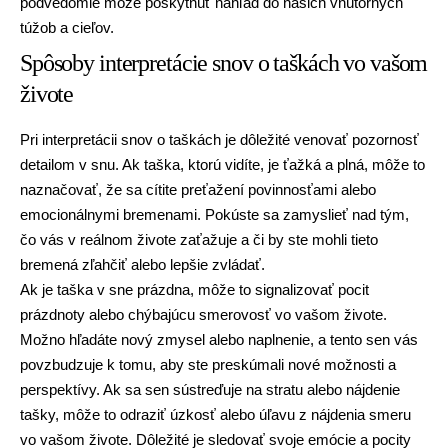
podvedomie môže poskytnúť náhľad do našich vnútorných
túžob a cieľov.
Spôsoby interpretácie snov o taškách vo vašom
živote
Pri interpretácii snov o taškách je dôležité venovať pozornosť
detailom v snu. Ak taška, ktorú vidíte, je ťažká a plná, môže to
naznačovať, že sa cítite preťažení povinnosťami alebo
emocionálnymi bremenami. Pokúste sa zamyslieť nad tým,
čo vás v reálnom živote zaťažuje a či by ste mohli tieto
bremená zľahčiť alebo lepšie zvládať.
Ak je taška v sne prázdna, môže to signalizovať pocit
prázdnoty alebo chýbajúcu smerovosť vo vašom živote.
Možno hľadáte nový zmysel alebo naplnenie, a tento sen vás
povzbudzuje k tomu, aby ste preskúmali nové možnosti a
perspektívy. Ak sa sen sústreďuje na stratu alebo nájdenie
tašky, môže to odraziť úzkosť alebo úľavu z nájdenia smeru
vo vašom živote. Dôležité je sledovať svoje emócie a pocity