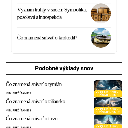
Význam truhly v snoch: Symbolika,
posolstvá a introspekcia
Čo znamená snívať o krokodíl?
Podobné výklady snov
Čo znamená snívať o tymián
VÝKLAD SNOV
MIN. PREČÍTANIE 3
S PÍSMENOM T
Čo znamená snívať o taliansko
VÝKLAD SNOV
MIN. PREČÍTANIE 3
S PÍSMENOM T
Čo znamená snívať o trezor
VÝKLAD SNOV
MIN. PREČÍTANIE 3