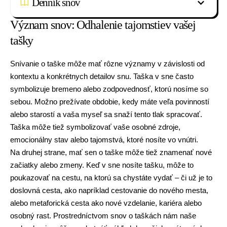
Denník snov
Význam snov: Odhalenie tajomstiev vašej
tašky
Snívanie o taške môže mať rôzne významy v závislosti od
kontextu a konkrétnych detailov snu. Taška v sne často
symbolizuje bremeno alebo
zodpovednosť
, ktorú nosíme so
sebou. Možno prežívate obdobie, kedy máte veľa povinností
alebo starostí a vaša myseľ sa snaží tento tlak spracovať.
Taška môže tiež symbolizovať vaše osobné zdroje,
emocionálny stav alebo tajomstvá, ktoré nosíte vo vnútri.
Na druhej strane, mať sen o taške môže tiež znamenať nové
začiatky alebo zmeny. Keď v sne nosíte tašku, môže to
poukazovať na cestu, na ktorú sa chystáte vydať – či už je to
doslovná
cesta
, ako napríklad cestovanie do nového mesta,
alebo metaforická cesta ako nové vzdelanie, kariéra alebo
osobný rast. Prostredníctvom snov o taškách nám naše