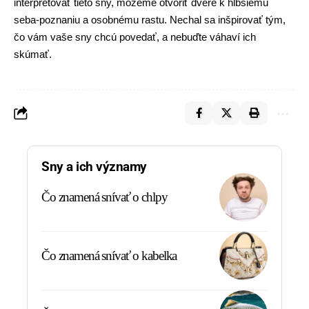
interpretovať tieto sny, môžeme otvoriť
dvere
k hlbšiemu
seba-poznaniu a osobnému rastu. Nechal sa inšpirovať tým,
čo vám vaše sny chcú povedať, a nebuďte váhaví ich
skúmať.
Sny a ich významy
Čo znamená snívať o chlpy
Čo znamená snívať o kabelka