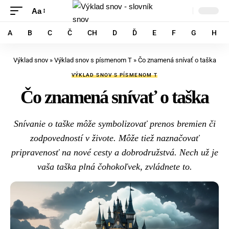
Aa
A
B
C
Č
CH
D
Ď
E
F
G
H
Výklad snov
»
Výklad snov s písmenom T
»
Čo znamená snívať o taška
VÝKLAD SNOV S PÍSMENOM T
Čo znamená snívať o taška
Snívanie o taške môže symbolizovať prenos bremien či
zodpovedností v živote. Môže tiež naznačovať
pripravenosť na nové cesty a dobrodružstvá. Nech už je
vaša taška plná čohokoľvek, zvládnete to.