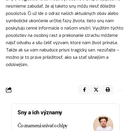
nesmieme zabúdať, že aj takéto sny môžu niesť dôležité
posolstvá. Či už ide o odraz našich aktuálnych obáv alebo
symbolické ukončenie určitej fázy života, tieto sny nám
poskytujú cenné informácie o našom vnútri. Využitím týchto
posolstiev na osobný rast a prekonanie strachu môžeme
nájsť odvahu a silu čeliť výzvam, ktoré nám život prináša.
Takže ak sa vám nabudúce prisní tragický sen, nezúfajte –
možno je to práve príležitosť, ako sa stať silnejším a
odolnejším.
Sny a ich významy
Čo znamená snívať o chlpy