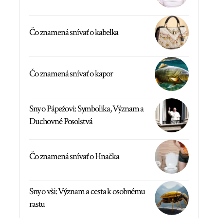
Čo znamená snívať o kabelka
Čo znamená snívať o kapor
Sny o Pápežovi: Symbolika, Význam a
Duchovné Posolstvá
Čo znamená snívať o Hnačka
Sny o vši: Význam a cesta k osobnému
rastu