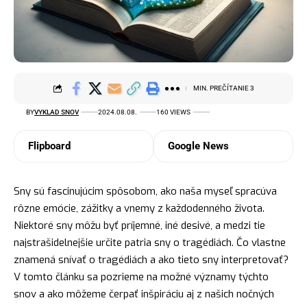
MIN. PREČÍTANIE 3
BY
VYKLAD SNOV
2024.08.08.
160 VIEWS
Flipboard
Google News
Sny sú fascinujúcim spôsobom, ako naša myseľ spracúva
rôzne emócie, zážitky a vnemy z každodenného života.
Niektoré sny môžu byť príjemné, iné desivé, a medzi tie
najstrašidelnejšie určite patria sny o tragédiách. Čo vlastne
znamená snívať o tragédiách a ako tieto sny interpretovať?
V tomto článku sa pozrieme na možné významy týchto
snov a ako môžeme čerpať inšpiráciu aj z našich nočných