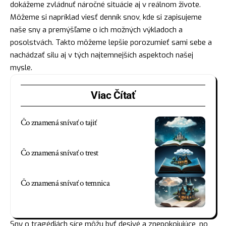
dokážeme zvládnuť náročné situácie aj v reálnom živote.
Môžeme si napríklad viesť denník snov, kde si zapisujeme
naše sny a premýšľame o ich možných výkladoch a
posolstvách. Takto môžeme lepšie porozumieť sami sebe a
nachádzať silu aj v tých najtemnejších aspektoch našej
mysle.
Viac Čítať
Čo znamená snívať o tajiť
Čo znamená snívať o trest
Čo znamená snívať o temnica
Sny o tragédiách síce môžu byť desivé a znepokojujúce, no