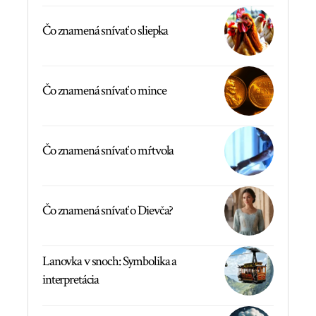
Čo znamená snívať o sliepka
Čo znamená snívať o mince
Čo znamená snívať o mŕtvola
Čo znamená snívať o Dievča?
Lanovka v snoch: Symbolika a
interpretácia