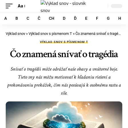
Aa
A
B
C
Č
CH
D
Ď
E
F
G
H
Výklad snov
»
Výklad snov s písmenom T
»
Čo znamená snívať o tragédia
VÝKLAD SNOV S PÍSMENOM T
Čo znamená snívať o tragédia
Snívať o tragédii môže odrážať naše obavy a vnútorné boje.
Tieto sny nás môžu motivovať k hľadaniu riešení a
prekonávaniu prekážok, čím nás posúvajú k osobnému rastu a
sile.