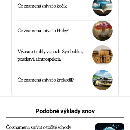
Čo znamená snívať o kočík
Čo znamená snívať o Huby?
Význam truhly v snoch: Symbolika,
posolstvá a introspekcia
Čo znamená snívať o krokodíl?
Podobné výklady snov
Čo znamená snívať o točité schody