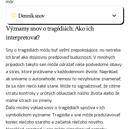
môr.
Denník snov
Významy snov o tragédiách: Ako ich
interpretovať?
Sny o tragédiách môžu byť veľmi znepokojujúce, no netreba
ich brať ako doslovnú predpoveď budúcnosti. V mnohých
prípadoch takýto sen môže odrážať naše podvedomé obavy
a stres, ktoré prežívame v každodennom živote. Napríklad,
ak snívame o autonehode, nemusí to nevyhnutne znamenať,
že sa nám niečo také stane. Môže to signalizovať, že cítime
stratu kontroly v určitých oblastiach nášho života alebo že
máme strach zo zmeny.
Ďalší možný
výklad snov
o tragédiách spočíva v ich
symbolickom význame. Tragédia v sne môže predstavovať
koniec niečoho starého a začiatok niečoho nového.