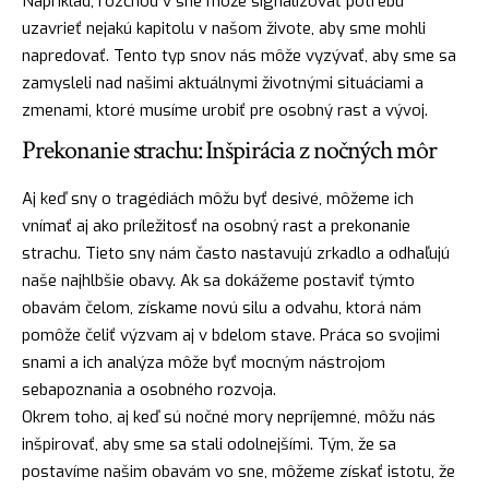
Napríklad, rozchod v sne môže signalizovať potrebu
uzavrieť nejakú kapitolu v našom živote, aby sme mohli
napredovať. Tento typ snov nás môže vyzývať, aby sme sa
zamysleli nad našimi aktuálnymi životnými situáciami a
zmenami, ktoré musíme urobiť pre osobný rast a vývoj.
Prekonanie strachu: Inšpirácia z nočných môr
Aj keď sny o tragédiách môžu byť desivé, môžeme ich
vnímať aj ako príležitosť na osobný rast a prekonanie
strachu
. Tieto sny nám často nastavujú zrkadlo a odhaľujú
naše najhlbšie obavy. Ak sa dokážeme postaviť týmto
obavám čelom, získame novú
silu
a odvahu, ktorá nám
pomôže čeliť výzvam aj v bdelom stave. Práca so svojimi
snami a ich analýza môže byť mocným nástrojom
sebapoznania a osobného rozvoja.
Okrem toho, aj keď sú
nočné mory
nepríjemné, môžu nás
inšpirovať, aby sme sa stali odolnejšími. Tým, že sa
postavíme našim obavám vo sne, môžeme získať istotu, že