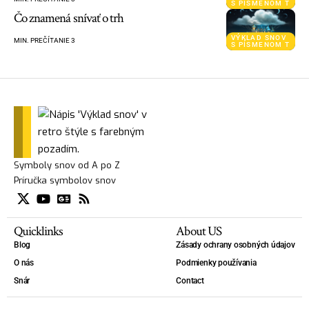
S PÍSMENOM T
Čo znamená snívať o trh
VÝKLAD SNOV
MIN. PREČÍTANIE 3
S PÍSMENOM T
Symboly snov od A po Z
Príručka symbolov snov
Quicklinks
About US
Blog
Zásady ochrany osobných údajov
O nás
Podmienky používania
Snár
Contact