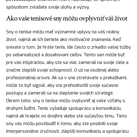
spôsobom zvládate svoje úlohy a výzvy.
Ako vaše tenisové sny môžu ovplyvniť váš život
Sny o tenise môžu mať významné vplyvy na váš reálny
život, najmä ak ich beriete ako motivačné znamenia. Keď
snívate o tom, že hráte tenis, ide často o
zrkadlo
vašej túžby
po sebarealizácii a dosahovaní cieľov. Tento sen môže byť
pre vás inšpiráciou, aby ste sa viac zamerali na svoje ciele a
značne zlepšili svoje schopnosti, či už na osobnej alebo
profesionálnej úrovni. Ak sa v sne stretávate s prekážkami,
môže to byť signál, aby ste prehodnotili svoje súčasné
postupy a zamerali sa na zlepšenie svojich stratégií.
Okrem toho, sny o tenise môžu ovplyvniť aj vaše vzťahy s
druhými ľuďmi. Tenis vyžaduje spoluprácu a komunikáciu,
najmä ak hrajete vo dvojhre alebo ste súčasťou tímu. Tieto
sny vás môžu povzbudiť k tomu, aby ste posilnili svoje
interpersonálne zručnosti, zlepšili komunikáciu a spoluprácu