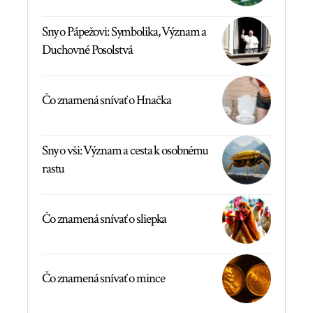
Sny o Pápežovi: Symbolika, Význam a
Duchovné Posolstvá
Čo znamená snívať o Hnačka
Sny o vši: Význam a cesta k osobnému
rastu
Čo znamená snívať o sliepka
Čo znamená snívať o mince