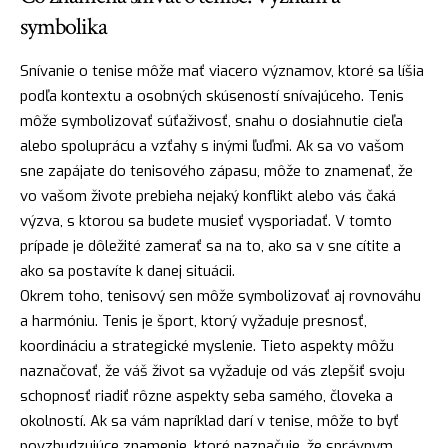
symbolika
Snívanie o tenise môže mať viacero významov, ktoré sa líšia
podľa kontextu a osobných skúseností snívajúceho. Tenis
môže symbolizovať súťaživosť, snahu o dosiahnutie cieľa
alebo spoluprácu a vzťahy s inými ľuďmi. Ak sa vo vašom
sne zapájate do tenisového zápasu, môže to znamenať, že
vo vašom živote prebieha nejaký konflikt alebo vás čaká
výzva, s ktorou sa budete musieť vysporiadať. V tomto
prípade je dôležité zamerať sa na to, ako sa v sne cítite a
ako sa postavíte k danej situácii.
Okrem toho, tenisový sen môže symbolizovať aj rovnováhu
a harmóniu. Tenis je šport, ktorý vyžaduje presnosť,
koordináciu a strategické myslenie. Tieto aspekty môžu
naznačovať, že váš život sa vyžaduje od vás zlepšiť svoju
schopnosť riadiť rôzne aspekty seba samého, človeka a
okolností. Ak sa vám napríklad darí v tenise, môže to byť
povzbudzujúce
znamenie
, ktoré naznačuje, že správnym