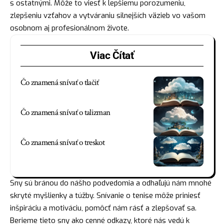
s ostatnými. Môže to viesť k lepšiemu porozumeniu,
zlepšeniu vzťahov a vytváraniu silnejších väzieb vo vašom
osobnom aj profesionálnom živote.
Viac Čítať
Čo znamená snívať o tlačiť
Čo znamená snívať o talizman
Čo znamená snívať o treskot
Sny sú bránou do nášho podvedomia a odhaľujú nám mnohé
skryté myšlienky a túžby. Snívanie o tenise môže priniesť
inšpiráciu a motiváciu, pomôcť nám
rásť
a
zlepšovať
sa.
Berieme tieto sny ako cenné odkazy, ktoré nás vedú k