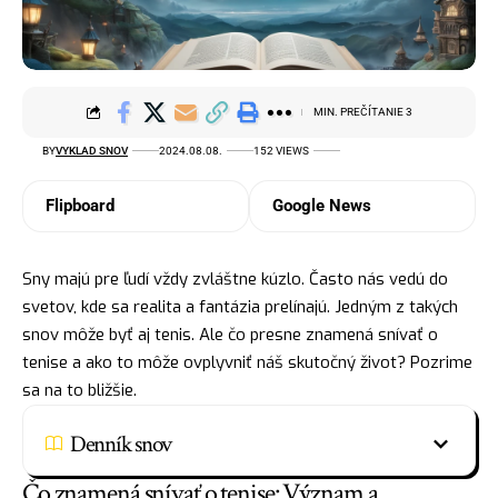
MIN. PREČÍTANIE 3
BY
VYKLAD SNOV
2024.08.08.
152 VIEWS
Flipboard
Google News
Sny majú pre ľudí vždy zvláštne kúzlo. Často nás vedú do
svetov, kde sa realita a fantázia prelínajú. Jedným z takých
snov môže byť aj tenis. Ale čo presne znamená snívať o
tenise a ako to môže ovplyvniť náš skutočný život? Pozrime
sa na to bližšie.
Denník snov
Čo znamená snívať o tenise: Význam a