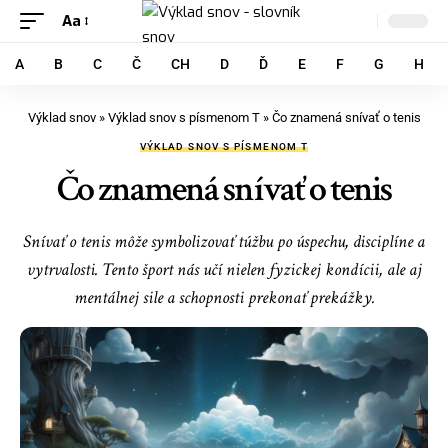
Aa
A
B
C
Č
CH
D
Ď
E
F
G
H
Výklad snov
»
Výklad snov s písmenom T
»
Čo znamená snívať o tenis
VÝKLAD SNOV S PÍSMENOM T
Čo znamená snívať o tenis
Snívať o tenis môže symbolizovať túžbu po úspechu, disciplíne a
vytrvalosti. Tento šport nás učí nielen fyzickej kondícii, ale aj
mentálnej sile a schopnosti prekonať prekážky.