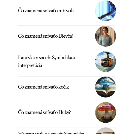
Čo znamená snívať o mŕtvola
Čo znamená snívať o Dievča?
Lanovka v snoch: Symbolika a
interpretácia
Čo znamená snívať o kočík
Čo znamená snívať o Huby?
Význam truhly v snoch: Symbolika,