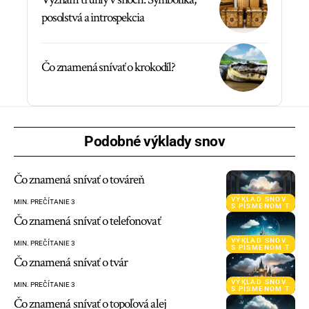
posolstvá a introspekcia
Čo znamená snívať o krokodíl?
Podobné výklady snov
Čo znamená snívať o továreň
VÝKLAD SNOV
MIN. PREČÍTANIE 3
S PÍSMENOM T
Čo znamená snívať o telefonovať
VÝKLAD SNOV
MIN. PREČÍTANIE 3
S PÍSMENOM T
Čo znamená snívať o tvár
VÝKLAD SNOV
MIN. PREČÍTANIE 3
S PÍSMENOM T
Čo znamená snívať o topoľová alej