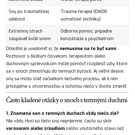
Sny po traumatickej
Trauma-terapia (EMDR,
udalosti
somatické techniky)
Extrémny strach
Odborná pomoc, prípadne
zaspávať kvôli snom
konzultácia s psychiatrom
Dôležité je uvedomiť si, že
nemusíme na to byť sami
.
Rozhovor s blízkym človekom, terapeutom alebo
duchovným sprievodcom môže pomôcť rozpliesť uzly, ktoré
sa v snoch zhmotňujú do temných bytostí. Aj veľmi desivé
sny sa môžu stať začiatkom liečivého procesu, ak k nim
pristúpime s otvorenosťou a ochotou niečo v živote zmeniť.
Často kladené otázky o snoch s temnými duchmi
1. Znamená sen o temných duchoch vždy niečo zlé?
Nie vždy. Hoci sú tieto sny nepríjemné, často sú skôr
varovaním alebo zrkadlom
nášho vnútorného stavu než