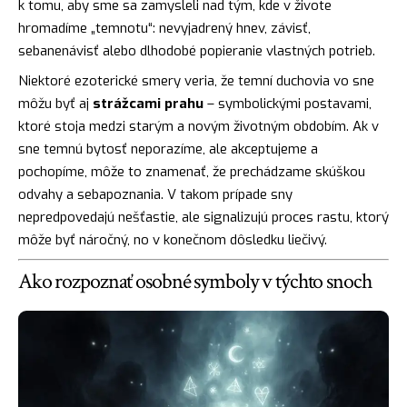
k tomu, aby sme sa zamysleli nad tým, kde v živote
hromadíme „temnotu“: nevyjadrený hnev, závisť,
sebanenávisť alebo dlhodobé popieranie vlastných potrieb.
Niektoré ezoterické smery veria, že temní duchovia vo sne
môžu byť aj
strážcami prahu
– symbolickými postavami,
ktoré stoja medzi starým a novým životným obdobím. Ak v
sne temnú bytosť neporazíme, ale akceptujeme a
pochopíme, môže to znamenať, že prechádzame skúškou
odvahy a sebapoznania. V takom prípade sny
nepredpovedajú nešťastie, ale signalizujú proces rastu, ktorý
môže byť náročný, no v konečnom dôsledku liečivý.
Ako rozpoznať osobné symboly v týchto snoch