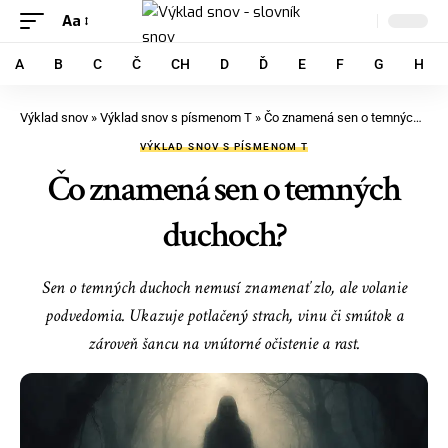
Aa
A
B
C
Č
CH
D
Ď
E
F
G
H
Výklad snov
»
Výklad snov s písmenom T
»
Čo znamená sen o temných duchoch?
VÝKLAD SNOV S PÍSMENOM T
Čo znamená sen o temných
duchoch?
Sen o temných duchoch nemusí znamenať zlo, ale volanie
podvedomia. Ukazuje potlačený strach, vinu či smútok a
zároveň šancu na vnútorné očistenie a rast.