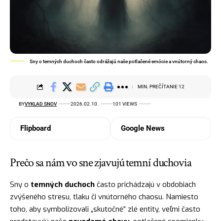
Sny o temných duchoch často odrážajú naše potlačené emócie a vnútorný chaos.
MIN. PREČÍTANIE 12
BY
VYKLAD SNOV
2026.02.10.
101 VIEWS
Flipboard
Google News
Prečo sa nám vo sne zjavujú temní duchovia
Sny o
temných duchoch
často prichádzajú v obdobiach
zvýšeného stresu, tlaku či vnútorného chaosu. Namiesto
toho, aby symbolizovali „skutočné“ zlé entity, veľmi často