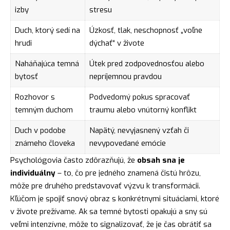
izby
stresu
Duch, ktorý sedí na
Úzkosť, tlak, neschopnosť „voľne
hrudi
dýchať“ v živote
Naháňajúca temná
Útek pred zodpovednosťou alebo
bytosť
nepríjemnou pravdou
Rozhovor s
Podvedomý pokus spracovať
temným duchom
traumu alebo vnútorný konflikt
Duch v podobe
Napätý, nevyjasnený vzťah či
známeho človeka
nevypovedané emócie
Psychológovia často zdôrazňujú, že
obsah sna je
individuálny
– to, čo pre jedného znamená čistú hrôzu,
môže pre druhého predstavovať výzvu k transformácii.
Kľúčom je spojiť snový obraz s konkrétnymi situáciami, ktoré
v živote prežívame. Ak sa temné bytosti opakujú a sny sú
veľmi intenzívne, môže to signalizovať, že je čas obrátiť sa