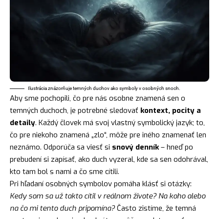
Ilustrácia znázorňuje temných duchov ako symboly v osobných snoch.
Aby sme pochopili, čo pre nás osobne znamená sen o
temných duchoch, je potrebné sledovať
kontext, pocity a
detaily
. Každý človek má svoj vlastný symbolický jazyk; to,
čo pre niekoho znamená „zlo“, môže pre iného znamenať len
neznámo. Odporúča sa viesť si
snový denník
– hneď po
prebudení si zapísať, ako duch vyzeral, kde sa sen odohrával,
kto tam bol s nami a čo sme cítili.
Pri hľadaní osobných
symbolov
pomáha klásť si otázky:
Kedy som sa už takto cítil v reálnom živote? Na koho alebo
na čo mi tento duch pripomína?
Často zistíme, že temná