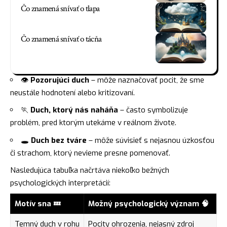
Čo znamená snívať o tlapa
Čo znamená snívať o tácňa
👁️
Pozorujúci duch
– môže naznačovať pocit, že sme
neustále hodnotení alebo kritizovaní.
🏃
Duch, ktorý nás naháňa
– často symbolizuje
problém, pred ktorým utekáme v reálnom živote.
🕳️
Duch bez tváre
– môže súvisieť s nejasnou úzkosťou
či strachom, ktorý nevieme presne pomenovať.
Nasledujúca tabuľka načrtáva niekoľko bežných
psychologických interpretácií:
Motív sna 💤
Možný psychologický význam 🧠
Temný duch v rohu
Pocity ohrozenia, nejasný zdroj