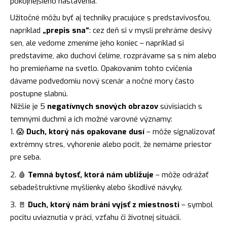
pokojnejšieho nastavenia.
Užitočné môžu byť aj techniky pracujúce s predstavivosťou,
napríklad
„prepis sna“
: cez deň si v mysli prehráme desivý
sen, ale vedome zmeníme jeho koniec – napríklad si
predstavíme, ako duchovi čelíme, rozprávame sa s ním alebo
ho premieňame na svetlo. Opakovaním tohto cvičenia
dávame podvedomiu nový scenár a
nočné mory
často
postupne slabnú.
Nižšie je 5
negatívnych snových obrazov
súvisiacich s
temnými duchmi a ich možné varovné významy:
😱
Duch, ktorý nás opakovane dusí
– môže signalizovať
extrémny stres, vyhorenie alebo pocit, že nemáme priestor
pre seba.
🩸
Temná bytosť, ktorá nám ubližuje
– môže odrážať
sebadeštruktívne myšlienky alebo škodlivé návyky.
🚪
Duch, ktorý nám bráni vyjsť z miestnosti
– symbol
pocitu uviaznutia v práci, vzťahu či životnej situácii.