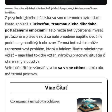
Sen o temných bytostiach odhaľuje hlboké psychologické obavy a vnútorne
konflikty.
Z psychologického hľadiska sú sny o temných bytostiach
často spojené s
úzkosťou, traumou alebo dlhodobo
potláčanými emóciami
. Telo môže byť vyčerpané, myseľ
preťažená a práve v noci sa nahromadené napätie uvoľní v
podobe symbolických obrazov. Temná bytosť tak môže
reprezentovať problém, ktorý v bdelom živote odmietame
vidieť – napríklad toxický vzťah, náročnú pracovnú situáciu či
staré rany z detstva.
Veľmi dôležité je všímať si,
ako sa v sne cítime
a akú rolu
má temná postava:
Viac Čítať
Čo znamená snívať o tvrdohlavec