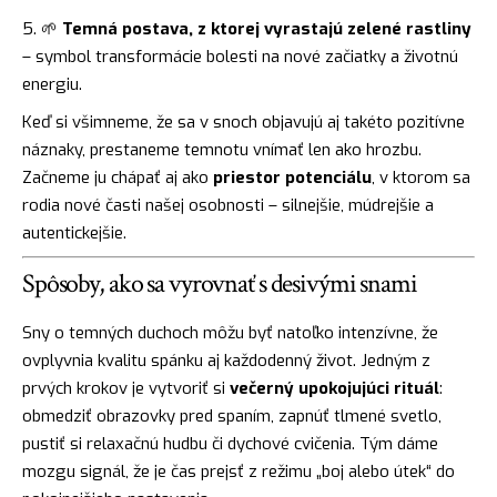
🌱
Temná postava, z ktorej vyrastajú zelené rastliny
– symbol transformácie bolesti na nové začiatky a životnú
energiu.
Keď si všimneme, že sa v snoch objavujú aj takéto pozitívne
náznaky, prestaneme temnotu vnímať len ako hrozbu.
Začneme ju chápať aj ako
priestor potenciálu
, v ktorom sa
rodia nové časti našej osobnosti – silnejšie, múdrejšie a
autentickejšie.
Spôsoby, ako sa vyrovnať s desivými snami
Sny o temných duchoch môžu byť natoľko intenzívne, že
ovplyvnia kvalitu spánku aj každodenný život. Jedným z
prvých krokov je vytvoriť si
večerný upokojujúci rituál
:
obmedziť obrazovky pred spaním, zapnúť tlmené svetlo,
pustiť si relaxačnú hudbu či dychové cvičenia. Tým dáme
mozgu signál, že je čas prejsť z režimu „boj alebo útek“ do