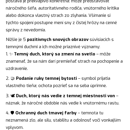
postava je prekvapivo konkrétna: môže predstavovať
náročného šéfa, autoritatívneho rodiča, vnútorného kritika
alebo dokonca vlastný strach zo zlyhania. Všímanie si
týchto spojení postupne mení sny z čistej hrôzy na cenné
správy z nevedomia.
Nižšie je 5
pozitívnych snových obrazov
súvisiacich s
temnými duchmi a ich možné priaznivé významy:
✨
Temný duch, ktorý sa zmení na
svetlo
– môže
znamenať, že sa nám darí premieňať strach na pochopenie a
uzdravenie.
🤝
Podanie ruky temnej bytosti
– symbol prijatia
vlastného tieňa; ochota pozrieť sa na seba úprimne.
🕊️
Duch, ktorý nás vedie z temnej miestnosti von
–
náznak, že náročné obdobie nás vedie k vnútornému rastu.
🛡️
Ochranný duch tmavej farby
– temnota tu
neznamená zlo, ale silu, stabilitu a odolnosť voči vonkajším
vplyvom.