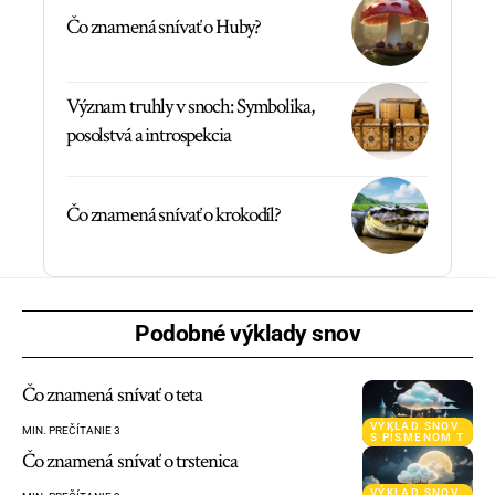
Čo znamená snívať o Huby?
Význam truhly v snoch: Symbolika,
posolstvá a introspekcia
Čo znamená snívať o krokodíl?
Podobné výklady snov
Čo znamená snívať o teta
VÝKLAD SNOV
MIN. PREČÍTANIE 3
S PÍSMENOM T
Čo znamená snívať o trstenica
VÝKLAD SNOV