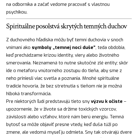
na odborníka a začať vedome pracovať s vlastnou
psychikou.
Spirituálne posolstvá skrytých temných duchov
Z duchovného hľadiska môžu byť temní duchovia v snoch
vnímaní ako
symboly „temnej noci duše“
, teda obdobia,
keď prechádzame krízou identity, viery alebo životného
smerovania. Neznamená to nutne skutočné zlé entity; skôr
ide o metaforu vnútorného zostupu do tieňa, aby sme z
neho priniesli viac svetla a poznania. Mnohé spirituálne
tradície hovoria, že bez stretnutia s tieňom nie je možná
hlboká transformácia.
Pre niektorých ľudí predstavujú tieto sny
výzvu k očiste
–
upozornenie, že v živote sa držíme toxických vzorcov,
závislostí alebo vzťahov, ktoré nám berú energiu. Temná
bytosť sa môže objaviť presne vtedy, keď duša túži po
zmene, ale vedomá myseľ ju odmieta. Sny tak otvárajú dvere