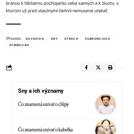
bránou k hlbšiemu pochopeniu seba samých a k životu, v
ktorom už pred vlastnými tieňmi nemusíme utekať.
TAGGED:
DUCHOVIA
SNY
STRACH
SUBKONCIOUS
SYMBOLIKA
Sny a ich významy
Čo znamená snívať o chlpy
Čo znamená snívať o kabelka