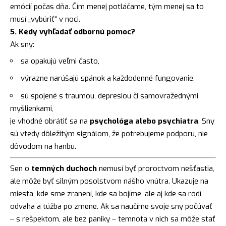
emócií počas dňa. Čím menej potláčame, tým menej sa to
musí „vybúriť“ v noci.
5. Kedy vyhľadať odbornú pomoc?
Ak sny:
sa opakujú veľmi často,
výrazne narúšajú spánok a každodenné fungovanie,
sú spojené s traumou, depresiou či samovražednými
myšlienkami,
je vhodné obrátiť sa na
psychológa alebo psychiatra
. Sny
sú vtedy dôležitým signálom, že potrebujeme podporu, nie
dôvodom na hanbu.
Sen o
temných duchoch
nemusí byť proroctvom nešťastia,
ale môže byť silným posolstvom nášho vnútra. Ukazuje na
miesta, kde sme zranení, kde sa bojíme, ale aj kde sa rodí
odvaha a túžba po zmene. Ak sa naučíme svoje sny počúvať
– s rešpektom, ale bez paniky – temnota v nich sa môže stať