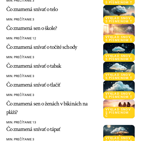
MIN. PREČÍTANIE 3
S PÍSMENOM T
Čo znamená snívať o telo
VÝKLAD SNOV
MIN. PREČÍTANIE 3
S PÍSMENOM T
Čo znamená sen o škole?
VÝKLAD SNOV
MIN. PREČÍTANIE 12
S PÍSMENOM Š
Čo znamená snívať o točité schody
VÝKLAD SNOV
MIN. PREČÍTANIE 3
S PÍSMENOM T
Čo znamená snívať o tabak
VÝKLAD SNOV
MIN. PREČÍTANIE 3
S PÍSMENOM T
Čo znamená snívať o tlačiť
VÝKLAD SNOV
MIN. PREČÍTANIE 3
S PÍSMENOM T
Čo znamená sen o ženách v bikinách na
VÝKLAD SNOV
pláži?
S PÍSMENOM
Č
MIN. PREČÍTANIE 13
Čo znamená snívať o tápať
VÝKLAD SNOV
MIN. PREČÍTANIE 3