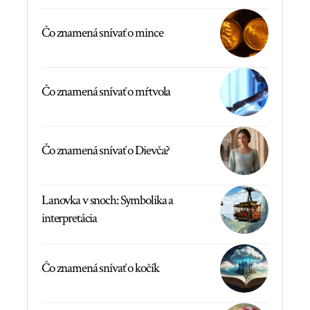
Čo znamená snívať o mince
Čo znamená snívať o mŕtvola
Čo znamená snívať o Dievča?
Lanovka v snoch: Symbolika a
interpretácia
Čo znamená snívať o kočík