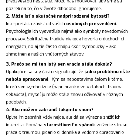
predzvesťou nešťastia. Môžu nás motivovať, aby sme sa
pozreli na to, čo v živote dlhodobo ignorujeme.
2. Môže ísť o skutočné nadprirodzené bytosti?
Interpretácia závisí od vašich
osobných presvedčení
.
Psychológia ich vysvetľuje najmä ako symboly nevedomých
procesov. Spirituálne tradície niekedy hovoria o duchoch či
energiách, no aj tie často chápu skôr symbolicky – ako
zhmotnenie našich vnútorných stavov.
3. Prečo sa mi ten istý sen vracia stále dokola?
Opakujúce sa sny často signalizujú, že
jadro problému ešte
nebolo spracované
. Kým sa nepostavíme čelom k téme,
ktorú sen symbolizuje (napr. hranice vo vzťahoch, trauma,
sebaúcta
), myseľ ju môže stále znovu oživovať v rôznych
podobách.
4. Ako môžem zabrániť takýmto snom?
Úplne im zabrániť vždy nejde, ale dá sa výrazne znížiť ich
intenzita. Pomáha
starostlivosť o spánok
, zníženie stresu,
práca s traumou, písanie si denníka a vedomé spracovanie