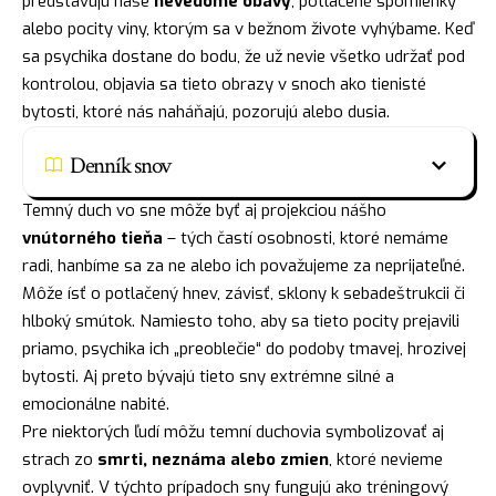
predstavujú naše
nevedomé obavy
, potlačené spomienky
alebo pocity viny, ktorým sa v bežnom živote vyhýbame. Keď
sa psychika dostane do bodu, že už nevie všetko udržať pod
kontrolou, objavia sa tieto obrazy v snoch ako tienisté
bytosti, ktoré nás naháňajú, pozorujú alebo dusia.
Denník snov
Temný duch vo sne môže byť aj projekciou nášho
vnútorného tieňa
– tých častí osobnosti, ktoré nemáme
radi, hanbíme sa za ne alebo ich považujeme za neprijateľné.
Môže ísť o potlačený hnev, závisť, sklony k sebadeštrukcii či
hlboký smútok. Namiesto toho, aby sa tieto pocity prejavili
priamo, psychika ich „preoblečie“ do podoby tmavej, hrozivej
bytosti. Aj preto bývajú tieto sny extrémne silné a
emocionálne nabité.
Pre niektorých ľudí môžu temní duchovia symbolizovať aj
strach zo
smrti, neznáma alebo zmien
, ktoré nevieme
ovplyvniť. V týchto prípadoch sny fungujú ako tréningový