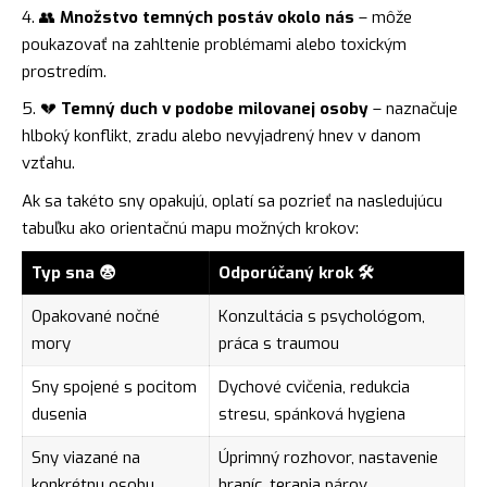
👥
Množstvo temných postáv okolo nás
– môže
poukazovať na zahltenie problémami alebo toxickým
prostredím.
💔
Temný duch v podobe milovanej osoby
– naznačuje
hlboký konflikt, zradu alebo nevyjadrený hnev v danom
vzťahu.
Ak sa takéto sny opakujú, oplatí sa pozrieť na nasledujúcu
tabuľku ako orientačnú mapu možných krokov:
Typ sna 😨
Odporúčaný krok 🛠️
Opakované nočné
Konzultácia s psychológom,
mory
práca s traumou
Sny spojené s pocitom
Dychové cvičenia, redukcia
dusenia
stresu, spánková hygiena
Sny viazané na
Úprimný rozhovor, nastavenie
konkrétnu osobu
hraníc, terapia párov