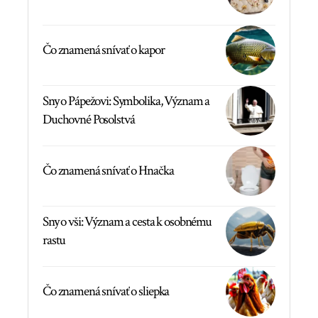
Čo znamená snívať o kapor
Sny o Pápežovi: Symbolika, Význam a
Duchovné Posolstvá
Čo znamená snívať o Hnačka
Sny o vši: Význam a cesta k osobnému
rastu
Čo znamená snívať o sliepka