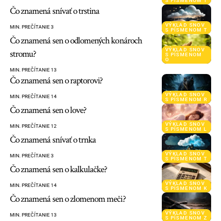
S PÍSMENOM T
Čo znamená snívať o trstina
VÝKLAD SNOV
MIN. PREČÍTANIE 3
S PÍSMENOM T
Čo znamená sen o odlomených konároch
VÝKLAD SNOV
stromu?
S PÍSMENOM
O
MIN. PREČÍTANIE 13
Čo znamená sen o raptorovi?
VÝKLAD SNOV
MIN. PREČÍTANIE 14
S PÍSMENOM R
Čo znamená sen o love?
VÝKLAD SNOV
MIN. PREČÍTANIE 12
S PÍSMENOM L
Čo znamená snívať o trnka
VÝKLAD SNOV
MIN. PREČÍTANIE 3
S PÍSMENOM T
Čo znamená sen o kalkulačke?
VÝKLAD SNOV
MIN. PREČÍTANIE 14
S PÍSMENOM K
Čo znamená sen o zlomenom meči?
VÝKLAD SNOV
MIN. PREČÍTANIE 13
S PÍSMENOM Z