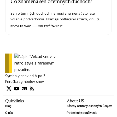
Čo znamená sen o temných duchoch?
Sen o temných duchoch nemusí znamenať zlo, ale
volanie podvedomia. Ukazuje potlačený strach, vinu či…
BY
VYKLAD SNOV
MIN. PREČÍTANIE 12
Symboly snov od A po Z
Príručka symbolov snov
Quicklinks
About US
Blog
Zásady ochrany osobných údajov
O nás
Podmienky používania