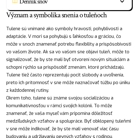
Denník snov
Význam a symbolika snenia o tuleňoch
Tulene sú vnímané ako symboly hravosti, pohyblivosti a
adaptácie. V mori sa pohybujú s ľahkosťou a gráciou, čo
môže v snoch znamenať potrebu flexibility a prispôsobivosti
vo vašom živote. Ak sa vo vašom sne objaví tuleň, môže to
signalizovať, že by ste mali byť otvorení novým situáciám a
schopní rýchlo sa prispôsobiť zmenám, ktoré prichádzajú.
Tulene tiež často reprezentujú pocit slobody a uvoľnenia,
preto ich prítomnosť v sne môže naznačovať túžbu po úniku
z každodennej rutiny.
Okrem toho, tulene sú známe svojou socializáciou a
komunikatívnosťou v rámci svojich kolónií. To môže
znamenať, že vaša myseľ vám pripomína dôležitosť
medziľudských vzťahov a spolupráce. Byť obklopený tuleňmi
v sne môže indikovať, že by ste mali venovať viac času
budovaniu a udržiavaniu pevných vzťahov s rodinou,