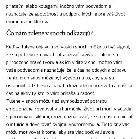
priateľmi alebo kolegami. Možno vám podvedomie
naznačuje, že spoločnosť a podpora iných je pre váš život
momentálne kľúčová.
Čo nám tulene v snoch odkazujú?
Keď sa tulene objavujú vo vašich snoch, môže to byť signál,
že sa potrebujete viac
hrať
a užívať si život. Tulene sú
prirodzene hravé tvory a ak ich vidíte v sne, možno vám
vaše podvedomie naznačuje, že je čas na oddych a zábavu.
Tento druh snov môže byť výzvou na to, aby ste sa
oslobodili od stresu a napätia každodenného života a našli si
čas na aktivity, ktoré vám prinášajú
radosť
.
Tulene v snoch môžu tiež symbolizovať potrebu
emocionálnej rovnováhy a harmónie. Život pri mori, v súlade
s prírodnými cyklami, môže naznačovať, že sa musíte opierať
o intuície a dôverovať svojmu vnútornému ja. Tieto sny vás
môžu motivovať k tomu, aby ste viac počúvali svoje