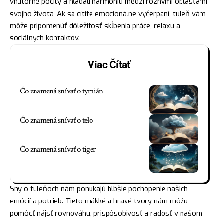
vnútorné pocity a hľadali harmóniu medzi rôznymi oblasťami
svojho života. Ak sa cítite emocionálne vyčerpaní, tuleň vám
môže pripomenúť dôležitosť skĺbenia práce, relaxu a
sociálnych kontaktov.
Viac Čítať
Čo znamená snívať o tymián
Čo znamená snívať o telo
Čo znamená snívať o tiger
Sny o tuleňoch nám ponúkajú hlbšie pochopenie našich
emócií a potrieb. Tieto mäkké a hravé tvory nám môžu
pomôcť
nájsť
rovnováhu, prispôsobivosť a radosť v našom