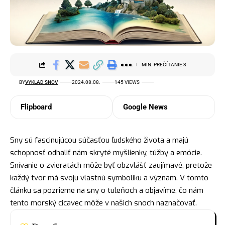
MIN. PREČÍTANIE 3
BY
VYKLAD SNOV
2024.08.08.
145 VIEWS
Flipboard
Google News
Sny sú fascinujúcou súčasťou ľudského života a majú
schopnosť odhaliť nám skryté myšlienky, túžby a emócie.
Snívanie o zvieratách môže byť obzvlášť zaujímavé, pretože
každý tvor má svoju vlastnú symboliku a význam. V tomto
článku sa pozrieme na sny o tuleňoch a objavíme, čo nám
tento morský cicavec môže v našich snoch naznačovať.