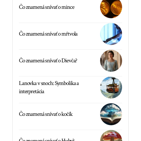
Čo znamená snívať o mince
Čo znamená snívať o mŕtvola
Čo znamená snívať o Dievča?
Lanovka v snoch: Symbolika a
interpretácia
Čo znamená snívať o kočík
Čo znamená snívať o Huby?