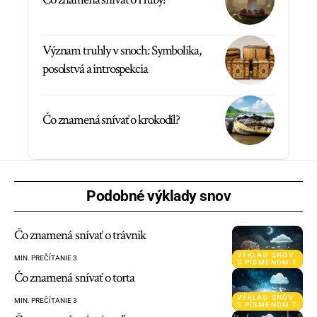
Význam truhly v snoch: Symbolika,
posolstvá a introspekcia
Čo znamená snívať o krokodíl?
Podobné výklady snov
Čo znamená snívať o trávnik
VÝKLAD SNOV
MIN. PREČÍTANIE 3
S PÍSMENOM T
Čo znamená snívať o torta
VÝKLAD SNOV
MIN. PREČÍTANIE 3
S PÍSMENOM T