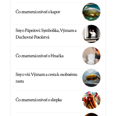
Čo znamená snívať o kapor
Sny o Pápežovi: Symbolika, Význam a
Duchovné Posolstvá
Čo znamená snívať o Hnačka
Sny o vši: Význam a cesta k osobnému
rastu
Čo znamená snívať o sliepka