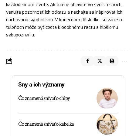
každodennom živote. Ak tulene objavíte vo svojich snoch,
venujte pozornosť ich odkazu a nechajte sa inšpirovať ich
duchovnou symbolikou. V konečnom dôsledku, snívanie o
tuleňoch môže byť
cesta
k osobnému rastu a hlbšiemu
sebapoznaniu.
Sny a ich významy
Čo znamená snívať o chlpy
Čo znamená snívať o kabelka