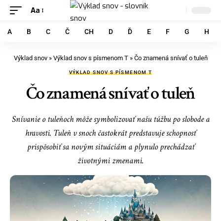
Aa
A
B
C
Č
CH
D
Ď
E
F
G
H
Výklad snov
»
Výklad snov s písmenom T
»
Čo znamená snívať o tuleň
VÝKLAD SNOV S PÍSMENOM T
Čo znamená snívať o tuleň
Snívanie o tuleňoch môže symbolizovať našu túžbu po slobode a
hravosti. Tuleň v snoch častokrát predstavuje schopnosť
prispôsobiť sa novým situáciám a plynulo prechádzať
životnými zmenami.