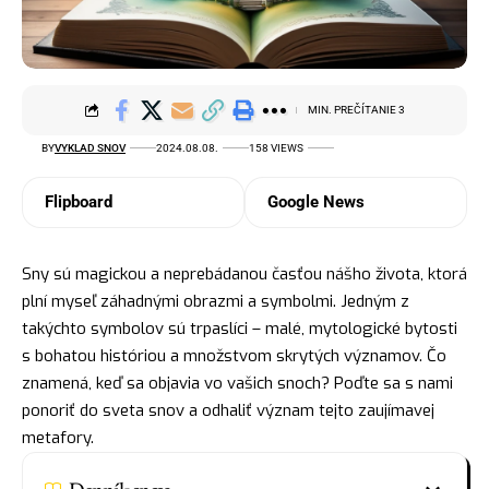
MIN. PREČÍTANIE 3
BY
VYKLAD SNOV
2024.08.08.
158 VIEWS
Flipboard
Google News
Sny sú magickou a neprebádanou časťou nášho života, ktorá
plní myseľ záhadnými obrazmi a symbolmi. Jedným z
takýchto
symbolov
sú trpaslíci – malé, mytologické bytosti
s bohatou históriou a množstvom skrytých významov. Čo
znamená, keď sa objavia vo vašich snoch? Poďte sa s nami
ponoriť do sveta snov a odhaliť význam tejto zaujímavej
metafory.