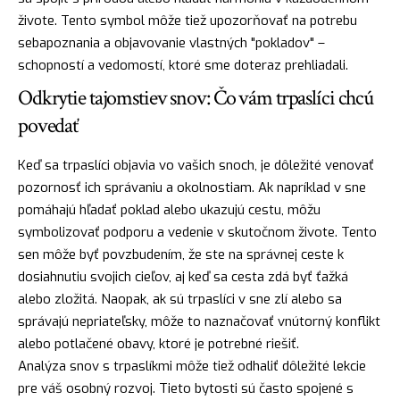
živote. Tento symbol môže tiež upozorňovať na potrebu
sebapoznania a objavovanie vlastných "pokladov" –
schopností a vedomostí, ktoré sme doteraz prehliadali.
Odkrytie tajomstiev snov: Čo vám trpaslíci chcú
povedať
Keď sa trpaslíci objavia vo vašich snoch, je dôležité venovať
pozornosť ich správaniu a okolnostiam. Ak napríklad v sne
pomáhajú hľadať
poklad
alebo ukazujú cestu, môžu
symbolizovať podporu a vedenie v skutočnom živote. Tento
sen môže byť povzbudením, že ste na správnej ceste k
dosiahnutiu svojich cieľov, aj keď sa
cesta
zdá byť ťažká
alebo zložitá. Naopak, ak sú trpaslíci v sne zlí alebo sa
správajú nepriateľsky, môže to naznačovať vnútorný konflikt
alebo potlačené obavy, ktoré je potrebné riešiť.
Analýza snov s trpaslíkmi môže tiež odhaliť dôležité lekcie
pre váš osobný rozvoj. Tieto bytosti sú často spojené s