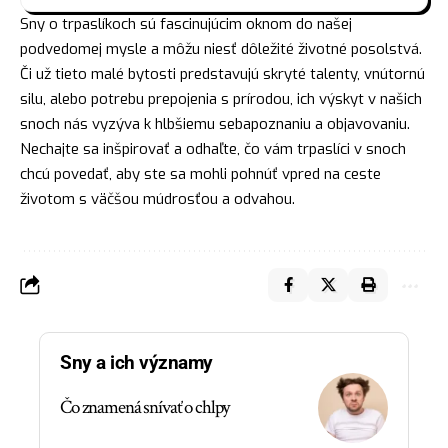
Sny o trpaslíkoch sú fascinujúcim oknom do našej
podvedomej mysle a môžu niesť dôležité životné posolstvá.
Či už tieto malé bytosti predstavujú skryté talenty, vnútornú
silu, alebo potrebu prepojenia s prírodou, ich výskyt v našich
snoch nás vyzýva k hlbšiemu sebapoznaniu a objavovaniu.
Nechajte sa inšpirovať a odhaľte, čo vám trpaslíci v snoch
chcú povedať, aby ste sa mohli pohnúť vpred na ceste
životom s väčšou múdrosťou a odvahou.
Sny a ich významy
Čo znamená snívať o chlpy