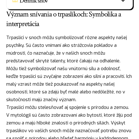
Denník snov
Význam snívania o trpaslíkoch: Symbolika a
interpretácia
Trpaslíci v snoch môžu symbolizovať rôzne aspekty našej
psychiky. Sú často vnímaní ako strážcovia pokladov a
múdrosti, čo naznačuje, že v našich snoch môžu
predstavovať skryté talenty, ktoré čakajú na odhalenie.
Môžu tiež symbolizovať našu vnútornú
silu
a odolnosť,
keďže trpaslíci sú zvyčajne zobrazení ako silní a pracovití. Ich
malý vzrast môže tiež poukazovať na aspekty našej
osobnosti, ktoré sa zdajú byť malé alebo nedôležité, no v
skutočnosti majú značný význam.
Trpaslíci môžu stelesňovať aj spojenie s prírodou a zemou.
V mytológii sú často zobrazovaní ako bytosti, ktoré žijú pod
zemou a majú hlboké znalosti o prírodných silách. Výskyt
trpaslíkov vo vašich snoch môže naznačovať potrebu znovu
sa spojiť s prírodou alebo hľadať harmóniu v každodennom