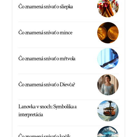
Čo znamená snívať o sliepka
Čo znamená snívať o mince
Čo znamená snívať o mŕtvola
Čo znamená snívať o Dievča?
Lanovka v snoch: Symbolika a
interpretácia
Čo znamená snívať o kočík