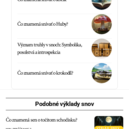
Čo znamená snívať o Huby?
Význam truhly v snoch: Symbolika,
posolstvá a introspekcia
Čo znamená snívať o krokodíl?
Podobné výklady snov
Čo znamená sen o točitom schodisku?
VÝKLAD SNOV