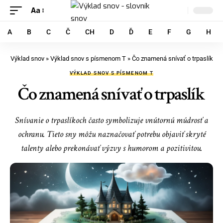
Aa
A
B
C
Č
CH
D
Ď
E
F
G
H
Výklad snov
»
Výklad snov s písmenom T
»
Čo znamená snívať o trpaslík
VÝKLAD SNOV S PÍSMENOM T
Čo znamená snívať o trpaslík
Snívanie o trpaslíkoch často symbolizuje vnútornú múdrosť a
ochranu. Tieto sny môžu naznačovať potrebu objaviť skryté
talenty alebo prekonávať výzvy s humorom a pozitivitou.