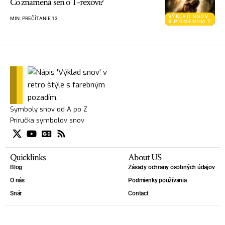
Čo znamená sen o T-rexovi?
VÝKLAD SNOV
MIN. PREČÍTANIE 13
S PÍSMENOM T
Symboly snov od A po Z
Príručka symbolov snov
Quicklinks
About US
Blog
Zásady ochrany osobných údajov
O nás
Podmienky používania
Snár
Contact