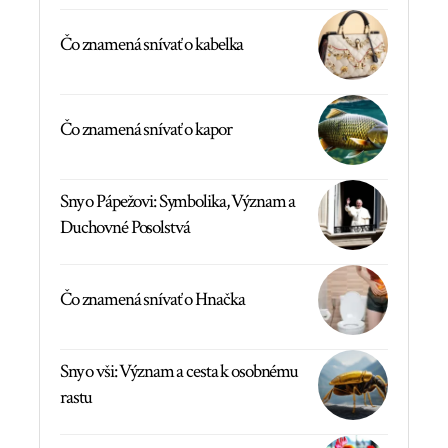
Čo znamená snívať o kabelka
Čo znamená snívať o kapor
Sny o Pápežovi: Symbolika, Význam a
Duchovné Posolstvá
Čo znamená snívať o Hnačka
Sny o vši: Význam a cesta k osobnému
rastu