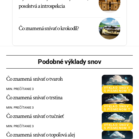
posolstvá a introspekcia
Čo znamená snívať o krokodíl?
Podobné výklady snov
Čo znamená snívať o tvaroh
VÝKLAD SNOV
MIN. PREČÍTANIE 3
S PÍSMENOM T
Čo znamená snívať o trstina
VÝKLAD SNOV
MIN. PREČÍTANIE 3
S PÍSMENOM T
Čo znamená snívať o tučnieť
VÝKLAD SNOV
MIN. PREČÍTANIE 3
S PÍSMENOM T
Čo znamená snívať o topoľová alej