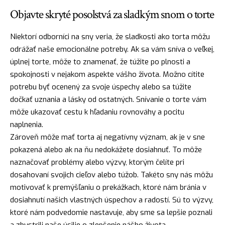
Objavte skryté posolstvá za sladkým snom o torte
Niektorí odborníci na sny veria, že sladkosti ako torta môžu
odrážať naše emocionálne potreby. Ak sa vám sníva o veľkej,
úplnej torte, môže to znamenať, že túžite po plnosti a
spokojnosti v nejakom aspekte vášho života. Možno cítite
potrebu byť ocenený za svoje úspechy alebo sa túžite
dočkať uznania a lásky od ostatných. Snívanie o torte vám
môže ukazovať cestu k hľadaniu rovnováhy a pocitu
naplnenia.
Zároveň môže mať torta aj negatívny význam, ak je v sne
pokazená alebo ak na ňu nedokážete dosiahnuť. To môže
naznačovať problémy alebo výzvy, ktorým čelíte pri
dosahovaní svojich cieľov alebo túžob. Takéto sny nás môžu
motivovať k premýšľaniu o prekážkach, ktoré nám bránia v
dosiahnutí našich vlastných úspechov a radostí. Sú to výzvy,
ktoré nám podvedomie nastavuje, aby sme sa lepšie poznali
a zbystrili naše úsilie o zlepšenie nášho života.