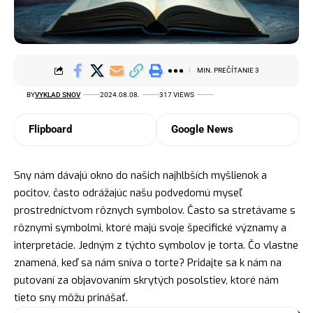
MIN. PREČÍTANIE 3
BY
VYKLAD SNOV
2024.08.08.
317 VIEWS
Flipboard
Google News
Sny nám dávajú
okno
do našich najhlbších myšlienok a
pocitov, často odrážajúc našu podvedomú myseľ
prostredníctvom rôznych
symbolov
. Často sa stretávame s
rôznymi symbolmi, ktoré majú svoje špecifické významy a
interpretácie. Jedným z týchto symbolov je torta. Čo vlastne
znamená, keď sa nám sníva o torte? Pridajte sa k nám na
putovaní za objavovaním skrytých posolstiev, ktoré nám
tieto sny môžu prinášať.