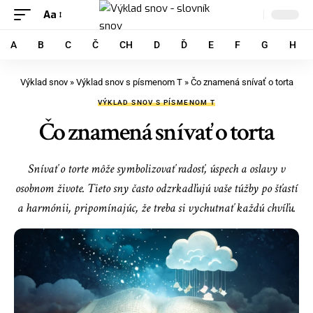
Aa
A
B
C
Č
CH
D
Ď
E
F
G
H
Výklad snov
»
Výklad snov s písmenom T
»
Čo znamená snívať o torta
VÝKLAD SNOV S PÍSMENOM T
Čo znamená snívať o torta
Snívať o torte môže symbolizovať radosť, úspech a oslavy v
osobnom živote. Tieto sny často odzrkadľujú vaše túžby po šťastí
a harmónii, pripomínajúc, že treba si vychutnať každú chvíľu.