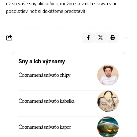
už sú vaše sny akékoľvek, možno sa v nich skrýva viac
posolstiev, než si dokážeme predstaviť.
Sny a ich významy
Čo znamená snívať o chlpy
Čo znamená snívať o kabelka
Čo znamená snívať o kapor