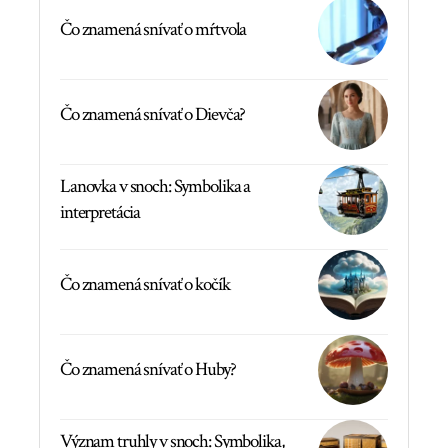
Čo znamená snívať o mŕtvola
Čo znamená snívať o Dievča?
Lanovka v snoch: Symbolika a
interpretácia
Čo znamená snívať o kočík
Čo znamená snívať o Huby?
Význam truhly v snoch: Symbolika,