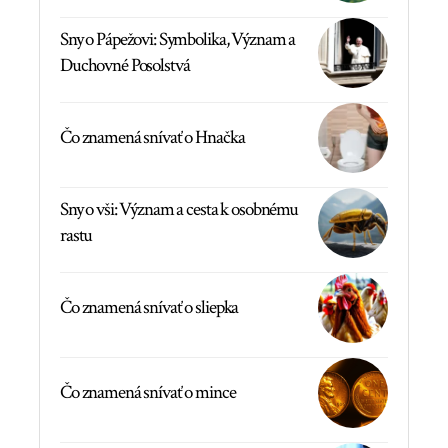
Sny o Pápežovi: Symbolika, Význam a
Duchovné Posolstvá
Čo znamená snívať o Hnačka
Sny o vši: Význam a cesta k osobnému
rastu
Čo znamená snívať o sliepka
Čo znamená snívať o mince