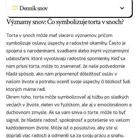
Denník snov
Významy snov: Čo symbolizuje torta v snoch?
Torta v snoch môže mať viacero významov, pričom
symbolizuje oslavy, úspechy a radostné okamihy. Často je
spojená s narodeninami, svadbami alebo inými významnými
udalosťami, ktoré vyvolávajú radostné spomienky. Keď sa
nám prisní torta, môže to znamenať, že naše podvedomie
hľadá spôsob, ako nám pripomenúť dôležitosť osláv v
našom živote a potrebu oceniť svoje úspechy či blízkosť ľudí,
ktorých máme radi.
Okrem toho, torta môže symbolizovať aj túžbu po sladkých
veciach v živote, nielen vo fyzickom, ale aj v emocionálnom a
duchovnom zmysle. Ak sa vám sníva o torte, môže to byť
signál, že hľadáte
radosť
, spokojnosť a potešenie vo vašom
každodennom živote. Môže
ísť
o posolstvo, aby ste si
dopriali viac radosti a odmenili sa za svoju prácu a snahu.