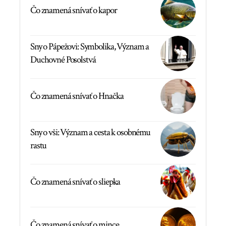
Čo znamená snívať o kapor
Sny o Pápežovi: Symbolika, Význam a
Duchovné Posolstvá
Čo znamená snívať o Hnačka
Sny o vši: Význam a cesta k osobnému
rastu
Čo znamená snívať o sliepka
Čo znamená snívať o mince