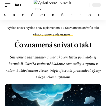
Aa
A
B
C
Č
CH
D
Ď
E
F
G
H
Výklad snov
»
Výklad snov s písmenom T
»
Čo znamená snívať o takt
VÝKLAD SNOV S PÍSMENOM T
Čo znamená snívať o takt
Snívanie o takt znamená viac ako len túžbu po hudobnej
harmónii. Odráža vnútorné hľadanie rovnováhy a rytmu v
našom každodennom živote, inšpirujúce nás prekonávať výzvy
s eleganciou a rytmom.