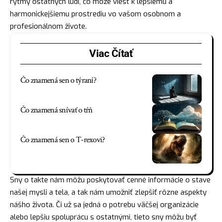
rytmy ostatných ľudí, čo môže viesť k lepšiemu a
harmonickejšiemu prostrediu vo vašom osobnom a
profesionálnom živote.
Viac Čítať
Čo znamená sen o týraní?
Čo znamená snívať o tŕň
Čo znamená sen o T-rexovi?
Sny o takte nám môžu poskytovať cenné informácie o stave
našej mysli a tela, a tak nám umožniť zlepšiť rôzne aspekty
nášho života. Či už sa jedná o potrebu väčšej organizácie
alebo lepšiu spoluprácu s ostatnými, tieto sny môžu byť