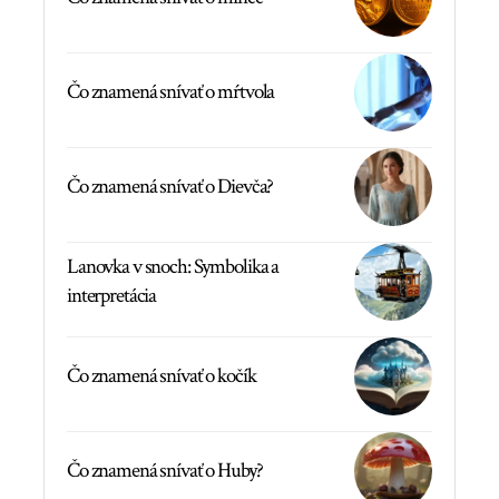
Čo znamená snívať o mŕtvola
Čo znamená snívať o Dievča?
Lanovka v snoch: Symbolika a
interpretácia
Čo znamená snívať o kočík
Čo znamená snívať o Huby?