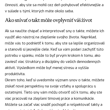
činností, aby ste sa mohli cez deň pohybovať efektívnejšie a
v súlade s tými, ktorých máte okolo seba.
Ako snívať o takt môže ovplyvniť váš život
Ak sa naučíte chápať a interpretovať sny o takte, môžete ich
využiť ako
nástroj
na zlepšenie svojho života. Napríklad,
môže vás to podnietiť k tomu, aby ste sa lepšie organizovali
a stanovili si jasnejšie ciele. Keď sa vám podarí zachytiť túto
potrebu v spánku, môže to byť prvým krokom k tomu, ako
zaviesť viac štruktúry a disciplíny do vašich dennodenných
aktivit. Výsledkom môže byť menej stresu a vyššia
produktivita.
Okrem toho, keď si uvedomíte
význam snov
o takte, môžete
získať nové perspektívy na svoje vzťahy a spoluprácu s
ostatnými. Tieto sny vám môžu otvoriť oči k tomu, aby ste
viac pracovali na zlepšení tímovej práce a komunikácie.
Môžete sa začať viac snažiť pochopiť a rešpektovať takty a