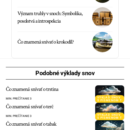
Význam truhly v snoch: Symbolika,
posolstvá a introspekcia
Čo znamená snívať o krokodíl?
Podobné výklady snov
Čo znamená snívať o trstina
VÝKLAD SNOV
MIN. PREČÍTANIE 3
S PÍSMENOM T
Čo znamená snívať o terč
VÝKLAD SNOV
MIN. PREČÍTANIE 3
S PÍSMENOM T
Čo znamená snívať o tabak