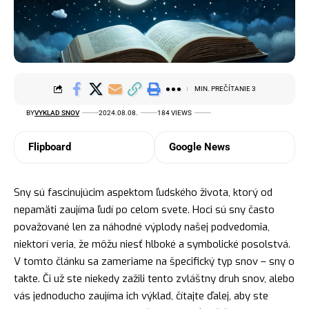
MIN. PREČÍTANIE 3
BY
VYKLAD SNOV
2024.08.08.
184 VIEWS
Flipboard
Google News
Sny sú fascinujúcim aspektom ľudského života, ktorý od
nepamäti zaujíma ľudí po celom svete. Hoci sú sny často
považované len za náhodné výplody našej podvedomia,
niektorí veria, že môžu niesť hlboké a symbolické posolstvá.
V tomto článku sa zameriame na špecifický typ snov – sny o
takte. Či už ste niekedy zažili tento zvláštny druh snov, alebo
vás jednoducho zaujíma ich výklad, čítajte ďalej, aby ste