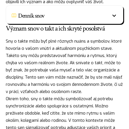
objavili ich význam a ako môžu ovplyvniť váš život.
Denník snov
Význam snov o takt a ich skryté posolstvá
Sny o takte môžu byť plné rôznych nuáns a
symbolov
, ktoré
hovoria o vašom vnútri a aktuálnom psychickom stave.
Takéto sny môžu predstavovať harmóniu a rytmus, ktorý
chýba vo vašom reálnom živote. Ak snívate o takt, môže to
byť znak, že potrebuje vaša myseľ a telo viac organizácie a
disciplíny. Tento sen vám môže naznačiť, že by ste mali
nájsť
rovnováhu a harmóniu vo svojom dennodennom živote, či už
v práci, vzťahoch alebo osobnom raste.
Okrem toho, sny o takte môžu symbolizovať aj potrebu
synchronizácie alebo spolupráce s ostatnými. Možno
prežívate obdobie, keď cítite, že ste mimo rytmu s vaším
okolím, kolegami alebo rodinou. V tomto kontexte môže
tento sen signalizovať potrebu adjustáce vašich priorít a