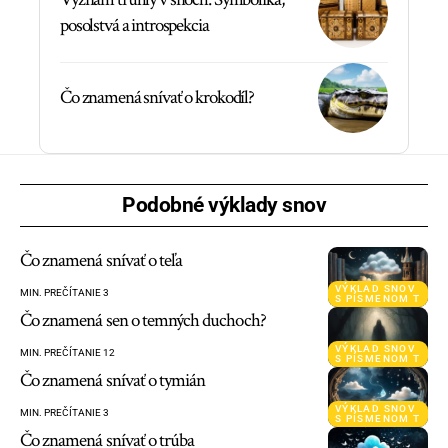
posolstvá a introspekcia
Čo znamená snívať o krokodíl?
Podobné výklady snov
Čo znamená snívať o teľa
VÝKLAD SNOV
MIN. PREČÍTANIE 3
S PÍSMENOM T
Čo znamená sen o temných duchoch?
VÝKLAD SNOV
MIN. PREČÍTANIE 12
S PÍSMENOM T
Čo znamená snívať o tymián
VÝKLAD SNOV
MIN. PREČÍTANIE 3
S PÍSMENOM T
Čo znamená snívať o trúba