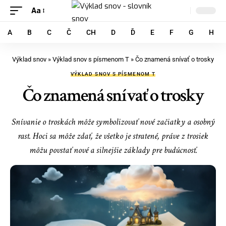
Aa
A
B
C
Č
CH
D
Ď
E
F
G
H
Výklad snov
»
Výklad snov s písmenom T
»
Čo znamená snívať o trosky
VÝKLAD SNOV S PÍSMENOM T
Čo znamená snívať o trosky
Snívanie o troskách môže symbolizovať nové začiatky a osobný
rast. Hoci sa môže zdať, že všetko je stratené, práve z trosiek
môžu povstať nové a silnejšie základy pre budúcnosť.