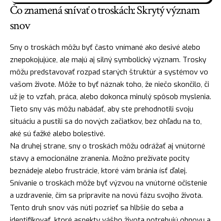
Čo znamená snívať o troskách: Skrytý význam
snov
Sny o troskách môžu byť často vnímané ako desivé alebo
znepokojujúce, ale majú aj silný symbolický význam. Trosky
môžu predstavovať rozpad starých štruktúr a systémov vo
vašom živote. Môže to byť náznak toho, že niečo skončilo, či
už je to vzťah, práca, alebo dokonca minulý spôsob myslenia.
Tieto sny vás môžu nabádať, aby ste prehodnotili svoju
situáciu a pustili sa do nových začiatkov, bez ohľadu na to,
aké sú ťažké alebo bolestivé.
Na druhej strane, sny o troskách môžu odrážať aj vnútorné
stavy a emocionálne zranenia. Možno prežívate pocity
beznádeje alebo frustrácie, ktoré vám bránia
ísť
ďalej.
Snívanie o troskách môže byť výzvou na vnútorné očistenie
a uzdravenie, čím sa pripravíte na novú fázu svojho života.
Tento druh snov vás núti pozrieť sa hlbšie do seba a
identifikovať, ktoré aspekty vášho života potrebujú obnovu a