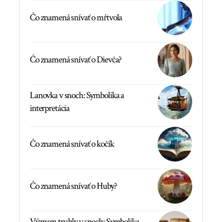
Čo znamená snívať o mŕtvola
Čo znamená snívať o Dievča?
Lanovka v snoch: Symbolika a
interpretácia
Čo znamená snívať o kočík
Čo znamená snívať o Huby?
Význam truhly v snoch: Symbolika,