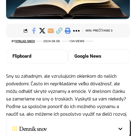
MIN. PREČÍTANIE 3
BY
VYKLAD SNOV
2024.08.08.
134 VIEWS
Flipboard
Google News
Sny sú záhadným, ale vzrušujúcim okienkom do našich
podvedomí. Často im neprikladáme veľkú dôvažnosť, ale
môžu odhaliť skryté významy a emócie. V dnešnom článku
sa zameriame na sny o troskách. Vyskytli sa vám niekedy?
Poďme sa spoločne ponoriť do ich možného významu a
naučiť sa, ako môžeme ich posolstvo využiť na dielčí rozvoj.
Denník snov