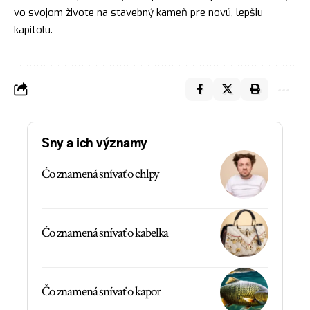
vo svojom živote na stavebný
kameň
pre novú, lepšiu
kapitolu.
Sny a ich významy
Čo znamená snívať o chlpy
Čo znamená snívať o kabelka
Čo znamená snívať o kapor