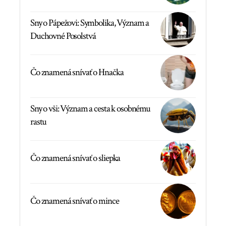
Sny o Pápežovi: Symbolika, Význam a
Duchovné Posolstvá
Čo znamená snívať o Hnačka
Sny o vši: Význam a cesta k osobnému
rastu
Čo znamená snívať o sliepka
Čo znamená snívať o mince