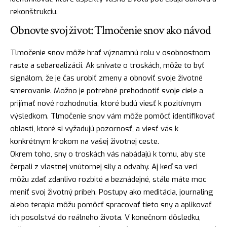
rekonštrukciu.
Obnovte svoj život: Tlmočenie snov ako návod
Tlmočenie snov môže
hrať
významnú rolu v osobnostnom
raste a sebarealizácii. Ak snívate o troskách, môže to byť
signálom, že je čas urobiť zmeny a obnoviť svoje životné
smerovanie. Možno je potrebné prehodnotiť svoje ciele a
prijímať nové rozhodnutia, ktoré budú viesť k pozitívnym
výsledkom. Tlmočenie snov vám môže pomôcť identifikovať
oblasti, ktoré si vyžadujú pozornosť, a viesť vás k
konkrétnym krokom na vašej životnej ceste.
Okrem toho, sny o troskách vás nabádajú k tomu, aby ste
čerpali z vlastnej vnútornej sily a odvahy. Aj keď sa veci
môžu zdať zdanlivo rozbité a beznádejné, stále máte
moc
meniť svoj životný príbeh. Postupy ako meditácia, journaling
alebo terapia môžu pomôcť spracovať tieto sny a aplikovať
ich posolstvá do reálneho života. V konečnom dôsledku,