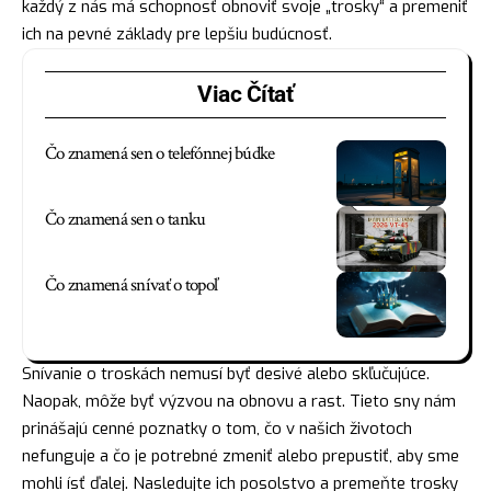
každý z nás má schopnosť obnoviť svoje „trosky“ a premeniť
ich na pevné základy pre lepšiu budúcnosť.
Viac Čítať
Čo znamená sen o telefónnej búdke
Čo znamená sen o tanku
Čo znamená snívať o topoľ
Snívanie o troskách nemusí byť desivé alebo skľučujúce.
Naopak, môže byť výzvou na obnovu a rast. Tieto sny nám
prinášajú cenné poznatky o tom, čo v našich životoch
nefunguje a čo je potrebné zmeniť alebo prepustiť, aby sme
mohli ísť ďalej. Nasledujte ich posolstvo a premeňte trosky