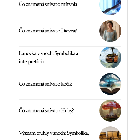
Čo znamená snívať o mŕtvola
Čo znamená snívať o Dievča?
Lanovka v snoch: Symbolika a
interpretácia
Čo znamená snívať o kočík
Čo znamená snívať o Huby?
Význam truhly v snoch: Symbolika,