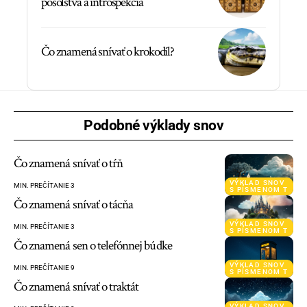
posolstvá a introspekcia
Čo znamená snívať o krokodíl?
Podobné výklady snov
Čo znamená snívať o tŕň
VÝKLAD SNOV
MIN. PREČÍTANIE 3
S PÍSMENOM T
Čo znamená snívať o tácňa
VÝKLAD SNOV
MIN. PREČÍTANIE 3
S PÍSMENOM T
Čo znamená sen o telefónnej búdke
VÝKLAD SNOV
MIN. PREČÍTANIE 9
S PÍSMENOM T
Čo znamená snívať o traktát
VÝKLAD SNOV