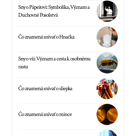
Sny o Pápežovi: Symbolika, Význam a
Duchovné Posolstvá
Čo znamená snívať o Hnačka
Sny o vši: Význam a cesta k osobnému
rastu
Čo znamená snívať o sliepka
Čo znamená snívať o mince