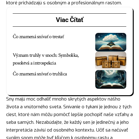
ktoré prichádzajú s osobným a profesionálnym rastom.
Viac Čítať
Čo znamená snívať o trestať
Význam truhly v snoch: Symbolika,
posolstvá a introspekcia
Čo znamená snívať o truhlica
Sny majú
moc
odhaliť mnoho skrytých aspektov nášho
života a vnútorného sveta. Snívanie o tykaní je jednou z tých
ciest, ktoré nám môžu pomôcť lepšie pochopiť naše vzťahy a
seba samých. Nezabúdajte, že každý sen je jedinečný a jeho
interpretácia závisí od osobného kontextu. Učiť sa načúvať
svojim snom môže byť kľúčom k osobnému rastu a