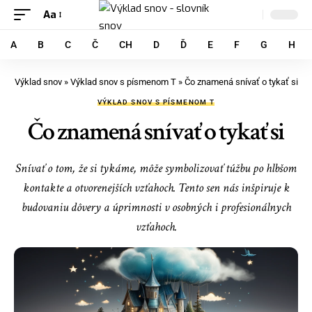
Aa
A
B
C
Č
CH
D
Ď
E
F
G
H
Výklad snov
»
Výklad snov s písmenom T
»
Čo znamená snívať o tykať si
VÝKLAD SNOV S PÍSMENOM T
Čo znamená snívať o tykať si
Snívať o tom, že si tykáme, môže symbolizovať túžbu po hlbšom
kontakte a otvorenejších vzťahoch. Tento sen nás inšpiruje k
budovaniu dôvery a úprimnosti v osobných i profesionálnych
vzťahoch.