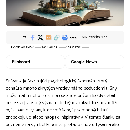
MIN. PREČÍTANIE 3
BY
VYKLAD SNOV
2024.08.08.
158 VIEWS
Flipboard
Google News
Snívanie je fascinujúci psychologický fenomén, ktorý
odhaľuje mnoho skrytých vrstiev nášho podvedomia. Sny
môžu mať mnoho foriem a obsahov, pričom každý detail
nesie svoj vlastný význam. Jedným z takýchto snov môže
byť aj sen o tykaní, ktorý môže byť pre mnohých ľudí
znepokojujúci alebo
naopak
, inšpiratívny. V tomto článku sa
pozrieme na symboliku a interpretáciu snov o tykaní a ako