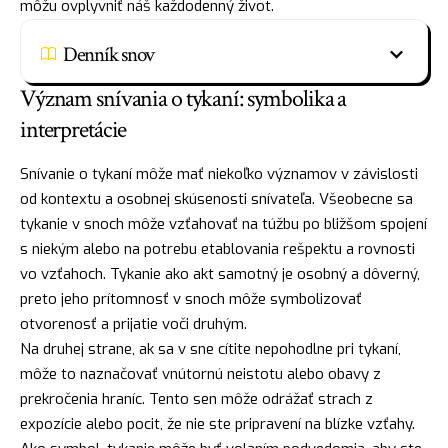
môžu ovplyvniť náš každodenný život.
Denník snov
Význam snívania o tykaní: symbolika a
interpretácie
Snívanie o tykaní môže mať niekoľko významov v závislosti
od kontextu a osobnej skúsenosti snívateľa. Všeobecne sa
tykanie v snoch môže vzťahovať na túžbu po bližšom spojení
s niekým alebo na potrebu etablovania rešpektu a rovnosti
vo vzťahoch. Tykanie ako akt samotný je osobný a dôverný,
preto jeho prítomnosť v snoch môže symbolizovať
otvorenosť a prijatie voči druhým.
Na druhej strane, ak sa v sne cítite nepohodlne pri tykaní,
môže to naznačovať vnútornú neistotu alebo obavy z
prekročenia hraníc. Tento sen môže odrážať
strach
z
expozície alebo pocit, že nie ste pripravení na blízke vzťahy.