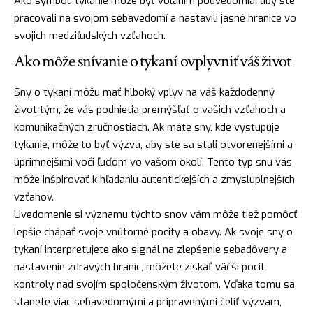
Ako symbol, tykanie môže byť volaním podvedomia, aby ste
pracovali na svojom sebavedomí a nastavili jasné
hranice
vo
svojich medziľudských vzťahoch.
Ako môže snívanie o tykaní ovplyvniť váš život
Sny o tykaní môžu mať hlboký vplyv na váš každodenný
život tým, že vás podnietia premýšľať o vašich vzťahoch a
komunikačných zručnostiach. Ak máte sny, kde vystupuje
tykanie, môže to byť výzva, aby ste sa stali otvorenejšími a
úprimnejšími voči ľuďom vo vašom okolí. Tento typ snu vás
môže inšpirovať k hľadaniu autentickejších a zmysluplnejších
vzťahov.
Uvedomenie si významu týchto snov vám môže tiež pomôcť
lepšie chápať svoje vnútorné pocity a obavy. Ak svoje sny o
tykaní interpretujete ako signál na zlepšenie sebadôvery a
nastavenie zdravých hraníc, môžete získať väčší pocit
kontroly nad svojím spoločenským životom. Vďaka tomu sa
stanete viac sebavedomými a pripravenými čeliť výzvam,