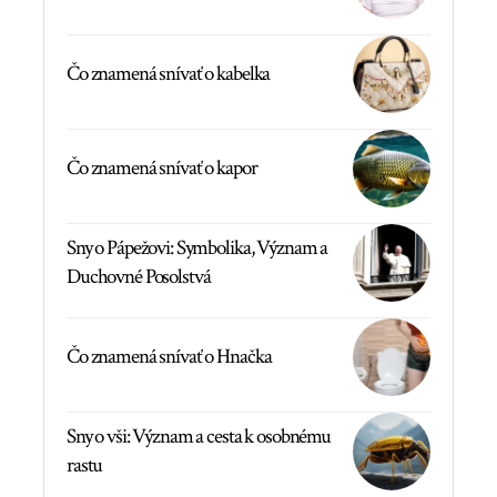
Čo znamená snívať o kabelka
Čo znamená snívať o kapor
Sny o Pápežovi: Symbolika, Význam a
Duchovné Posolstvá
Čo znamená snívať o Hnačka
Sny o vši: Význam a cesta k osobnému
rastu