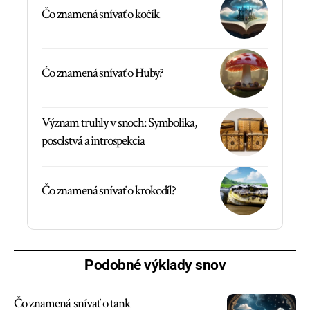
Čo znamená snívať o kočík
Čo znamená snívať o Huby?
Význam truhly v snoch: Symbolika,
posolstvá a introspekcia
Čo znamená snívať o krokodíl?
Podobné výklady snov
Čo znamená snívať o tank