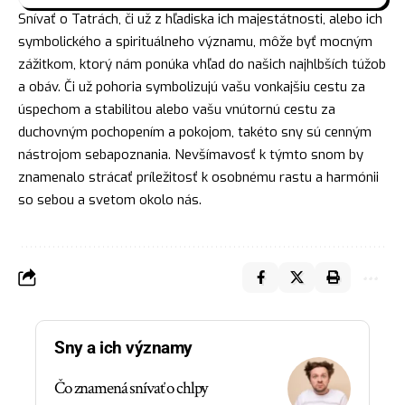
Snívať o Tatrách, či už z hľadiska ich majestátnosti, alebo ich
symbolického a spirituálneho významu, môže byť mocným
zážitkom, ktorý nám ponúka vhľad do našich najhlbších túžob
a obáv. Či už pohoria symbolizujú vašu vonkajšiu cestu za
úspechom a stabilitou alebo vašu vnútornú cestu za
duchovným pochopením a pokojom, takéto sny sú cenným
nástrojom sebapoznania. Nevšímavosť k týmto snom by
znamenalo strácať príležitosť k osobnému rastu a harmónii
so sebou a svetom okolo nás.
Sny a ich významy
Čo znamená snívať o chlpy