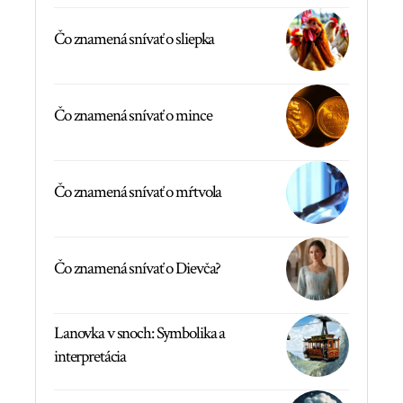
Čo znamená snívať o sliepka
Čo znamená snívať o mince
Čo znamená snívať o mŕtvola
Čo znamená snívať o Dievča?
Lanovka v snoch: Symbolika a
interpretácia