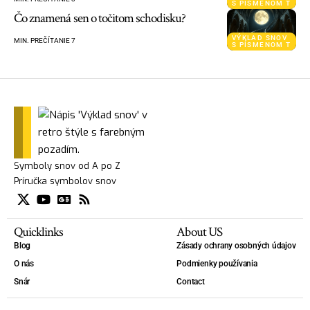
S PÍSMENOM T
Čo znamená sen o točitom schodisku?
VÝKLAD SNOV
MIN. PREČÍTANIE 7
S PÍSMENOM T
Symboly snov od A po Z
Príručka symbolov snov
Quicklinks
About US
Blog
Zásady ochrany osobných údajov
O nás
Podmienky používania
Snár
Contact