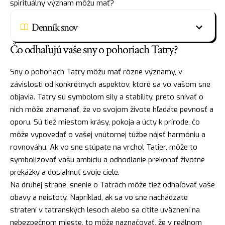
spirituálny význam môžu mať?
Denník snov
Čo odhaľujú vaše sny o pohoriach Tatry?
Sny o pohoriach Tatry môžu mať rôzne významy, v
závislosti od konkrétnych aspektov, ktoré sa vo vašom sne
objavia. Tatry sú symbolom sily a stability, preto snívať o
nich môže znamenať, že vo svojom živote hľadáte
pevnosť
a
oporu. Sú tiež miestom krásy, pokoja a úcty k prírode, čo
môže vypovedať o vašej vnútornej túžbe
nájsť
harmóniu a
rovnováhu. Ak vo sne stúpate na vrchol Tatier, môže to
symbolizovať vašu ambíciu a odhodlanie prekonať životné
prekážky a dosiahnuť svoje ciele.
Na druhej strane, snenie o Tatrách môže tiež odhaľovať vaše
obavy a neistoty. Napríklad, ak sa vo sne nachádzate
stratení v tatranských lesoch alebo sa cítite uväznení na
nebezpečnom mieste, to môže naznačovať, že v reálnom