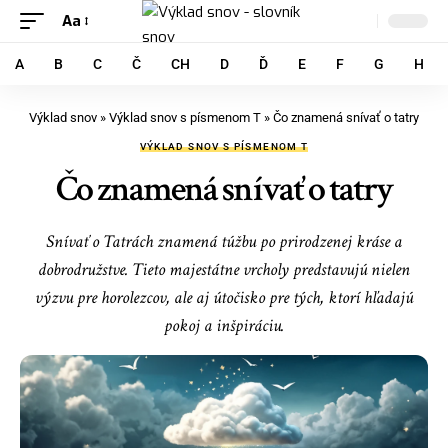
Aa
A
B
C
Č
CH
D
Ď
E
F
G
H
Výklad snov
»
Výklad snov s písmenom T
»
Čo znamená snívať o tatry
VÝKLAD SNOV S PÍSMENOM T
Čo znamená snívať o tatry
Snívať o Tatrách znamená túžbu po prirodzenej kráse a
dobrodružstve. Tieto majestátne vrcholy predstavujú nielen
výzvu pre horolezcov, ale aj útočisko pre tých, ktorí hľadajú
pokoj a inšpiráciu.