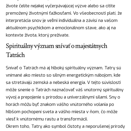
živote čelíte nejakej vyčerpávajúcej výzve alebo sa cítite
premožený životnými ťažkosťami. Vo všeobecnosti platí, že
interpretácia snov je veľmi individuálna a závisí na vašom
aktuálnom psychickom a emocionálnom stave, ako aj na
kontexte života, ktorý prežívate.
Spirituálny význam snívať o majestátnych
Tatrách
Snívať o Tatrách má aj hlboký spirituálny význam. Tatry sú
vnímané ako miesto so silným energetickým nábojom, kde
sa stretávajú zemská a nebeská energia. V tejto súvislosti
môže snenie o Tatrách naznačovať váš vnútorný spirituálny
vývoj a prepojenie s prírodou a univerzálnymi silami. Sny o
horách môžu byť znakom vášho vnútorného volania po
hlbšom pochopení sveta a vášho miesta v ňom, čo môže
viesť k vnútornému rastu a transformácii.
Okrem toho, Tatry ako symbol čistoty a neporušenej prírody