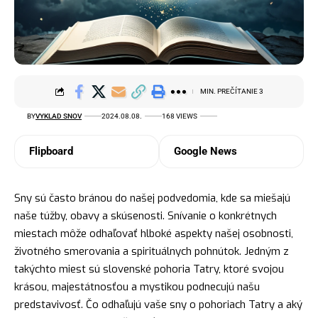
MIN. PREČÍTANIE 3
BY
VYKLAD SNOV
2024.08.08.
168 VIEWS
Flipboard
Google News
Sny sú často bránou do našej podvedomia, kde sa miešajú
naše túžby, obavy a skúsenosti. Snívanie o konkrétnych
miestach môže odhaľovať hlboké aspekty našej osobnosti,
životného smerovania a spirituálnych pohnútok. Jedným z
takýchto miest sú slovenské pohoria Tatry, ktoré svojou
krásou, majestátnosťou a mystikou podnecujú našu
predstavivosť. Čo odhaľujú vaše sny o pohoriach Tatry a aký