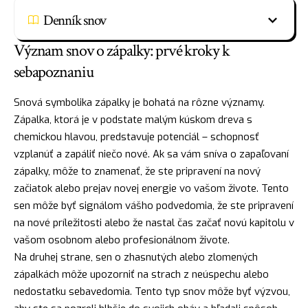
Denník snov
Význam snov o zápalky: prvé kroky k
sebapoznaniu
Snová symbolika zápalky je bohatá na rôzne významy.
Zápalka, ktorá je v podstate malým kúskom dreva s
chemickou hlavou, predstavuje potenciál – schopnosť
vzplanúť a zapáliť niečo nové. Ak sa vám sníva o zapaľovaní
zápalky, môže to znamenať, že ste pripravení na nový
začiatok alebo prejav novej energie vo vašom živote. Tento
sen môže byť signálom vášho podvedomia, že ste pripravení
na nové príležitosti alebo že nastal čas začať novú kapitolu v
vašom osobnom alebo profesionálnom živote.
Na druhej strane, sen o zhasnutých alebo zlomených
zápalkách môže upozorniť na strach z neúspechu alebo
nedostatku sebavedomia. Tento typ snov môže byť výzvou,