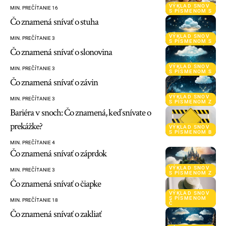
VÝKLAD SNOV
MIN. PREČÍTANIE 16
S PÍSMENOM S
Čo znamená snívať o stuha
VÝKLAD SNOV
MIN. PREČÍTANIE 3
S PÍSMENOM S
Čo znamená snívať o slonovina
VÝKLAD SNOV
MIN. PREČÍTANIE 3
S PÍSMENOM S
Čo znamená snívať o závin
VÝKLAD SNOV
MIN. PREČÍTANIE 3
S PÍSMENOM Z
Bariéra v snoch: Čo znamená, keď snívate o
prekážke?
VÝKLAD SNOV
S PÍSMENOM B
MIN. PREČÍTANIE 4
Čo znamená snívať o záprdok
VÝKLAD SNOV
MIN. PREČÍTANIE 3
S PÍSMENOM Z
Čo znamená snívať o čiapke
VÝKLAD SNOV
S PÍSMENOM
MIN. PREČÍTANIE 18
Č
Čo znamená snívať o zakliať