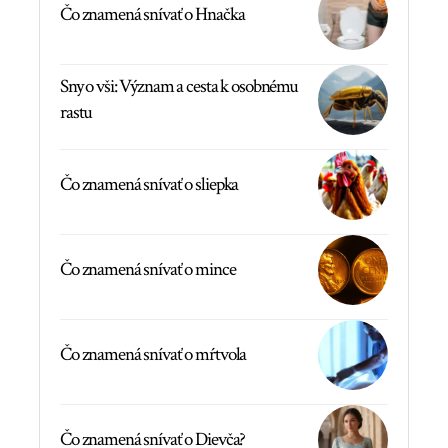
Čo znamená snívať o Hnačka
Sny o vši: Význam a cesta k osobnému
rastu
Čo znamená snívať o sliepka
Čo znamená snívať o mince
Čo znamená snívať o mŕtvola
Čo znamená snívať o Dievča?