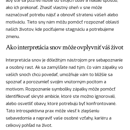
aby ste sa pozreli hlbšie do svojich obáv a hľadali spôsob,
ako ich prekonať. Zhasiť vlastný
oheň
v sne môže
naznačovať potrebu
nájsť
a obnoviť stratenú vášeň alebo
motiváciu. Tieto sny nám môžu pomôcť rozpoznať oblasti
našich životov, kde pociťujeme stagnáciu a potrebujeme
zmenu.
Ako interpretácia snov môže ovplyvniť váš život
Interpretácia snov je dôležitým nástrojom pre sebapoznanie
a osobný rast. Ak sa zamýšľate nad tým, čo vám zápalky vo
vašich snoch chcú povedať, umožňuje vám to bližšie sa
spoznať a porozumieť svojim vnútorným pocitom a
motívom. Rozpoznanie symboliky zápalky môže pomôcť
identifikovať skryté ambície, ktoré ste možno ignorovali,
alebo osvetliť obavy, ktoré potrebujú byť konfrontované.
Táto introspektívna prax môže viesť k zlepšeniu
sebavedomia a napraviť vaše osobné vzťahy, kariéru a
celkový pohľad na život.