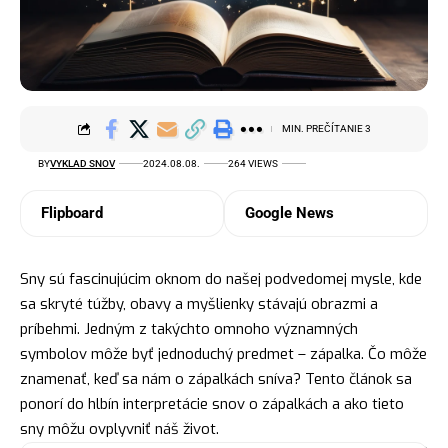
MIN. PREČÍTANIE 3
BY
VYKLAD SNOV
2024.08.08.
264 VIEWS
Flipboard
Google News
Sny sú fascinujúcim oknom do našej podvedomej mysle, kde
sa skryté túžby, obavy a myšlienky stávajú obrazmi a
príbehmi. Jedným z takýchto omnoho významných
symbolov
môže byť jednoduchý predmet – zápalka. Čo môže
znamenať, keď sa nám o zápalkách sníva? Tento článok sa
ponorí do hlbín interpretácie snov o zápalkách a ako tieto
sny môžu ovplyvniť náš život.