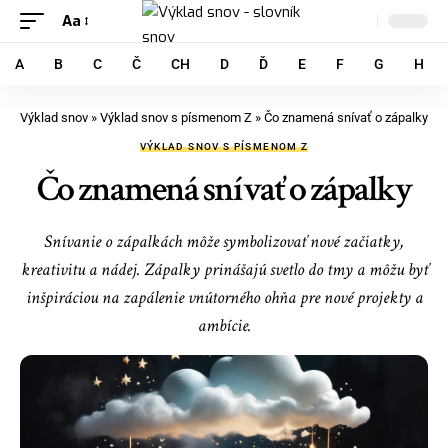
Aa
A
B
C
Č
CH
D
Ď
E
F
G
H
Výklad snov
»
Výklad snov s písmenom Z
»
Čo znamená snívať o zápalky
VÝKLAD SNOV S PÍSMENOM Z
Čo znamená snívať o zápalky
Snívanie o zápalkách môže symbolizovať nové začiatky,
kreativitu a nádej. Zápalky prinášajú svetlo do tmy a môžu byť
inšpiráciou na zapálenie vnútorného ohňa pre nové projekty a
ambície.