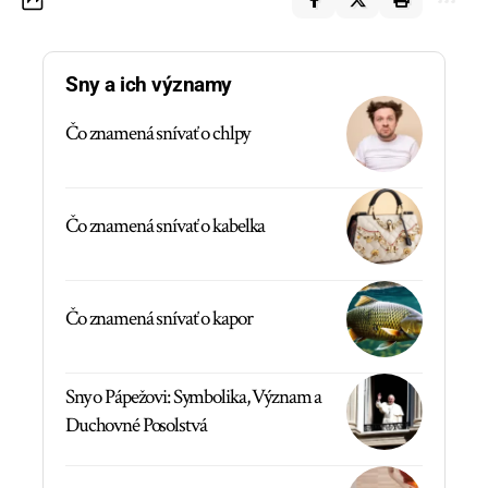
Sny a ich významy
Čo znamená snívať o chlpy
Čo znamená snívať o kabelka
Čo znamená snívať o kapor
Sny o Pápežovi: Symbolika, Význam a
Duchovné Posolstvá