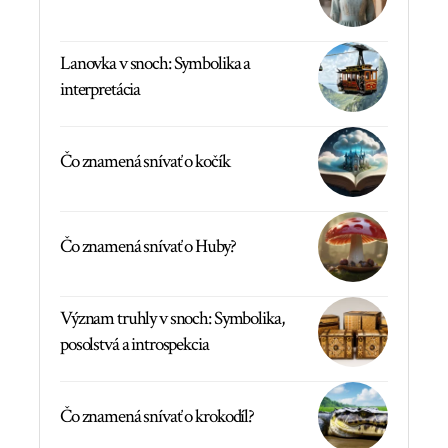
Lanovka v snoch: Symbolika a
interpretácia
Čo znamená snívať o kočík
Čo znamená snívať o Huby?
Význam truhly v snoch: Symbolika,
posolstvá a introspekcia
Čo znamená snívať o krokodíl?