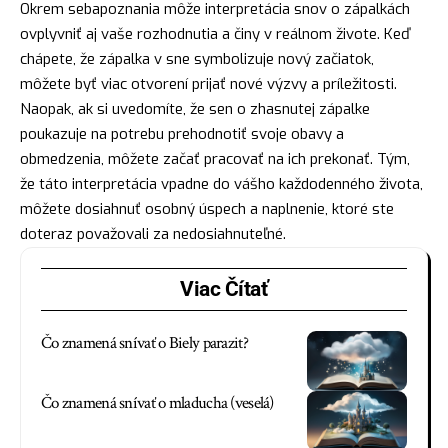
Okrem sebapoznania môže interpretácia snov o zápalkách
ovplyvniť aj vaše rozhodnutia a činy v reálnom živote. Keď
chápete, že zápalka v sne symbolizuje nový začiatok,
môžete byť viac otvorení prijať nové výzvy a príležitosti.
Naopak
, ak si uvedomíte, že sen o zhasnutej zápalke
poukazuje na potrebu prehodnotiť svoje obavy a
obmedzenia, môžete začať pracovať na ich prekonať. Tým,
že táto interpretácia vpadne do vášho každodenného života,
môžete dosiahnuť osobný úspech a naplnenie, ktoré ste
doteraz považovali za nedosiahnuteľné.
Viac Čítať
Čo znamená snívať o Biely parazit?
Čo znamená snívať o mladucha (veselá)