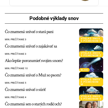
Podobné výklady snov
Čo znamená snívať o stará pani
VÝKLAD SNOV
MIN. PREČÍTANIE 3
S PÍSMENOM S
Čo znamená snívať o zajakávať sa
VÝKLAD SNOV
MIN. PREČÍTANIE 3
S PÍSMENOM Z
Ako lepšie porozumieť svojim snom?
MIN. PREČÍTANIE 10
BLOG
Čo znamená snívať o Muž so psom?
VÝKLAD SNOV
S PÍSMENOM
MIN. PREČÍTANIE 5
M
Čo znamená snívať o súriť
VÝKLAD SNOV
MIN. PREČÍTANIE 4
S PÍSMENOM S
Čo znamená sen o starých rodičoch?