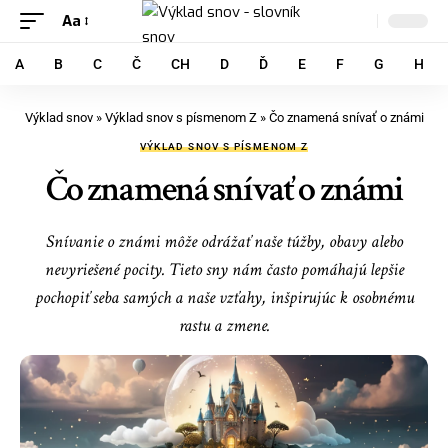
Aa
A
B
C
Č
CH
D
Ď
E
F
G
H
Výklad snov
»
Výklad snov s písmenom Z
»
Čo znamená snívať o známi
VÝKLAD SNOV S PÍSMENOM Z
Čo znamená snívať o známi
Snívanie o známi môže odrážať naše túžby, obavy alebo
nevyriešené pocity. Tieto sny nám často pomáhajú lepšie
pochopiť seba samých a naše vzťahy, inšpirujúc k osobnému
rastu a zmene.