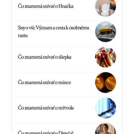
Čo znamená snívať o Hnačka
Sny o vši: Význam a cesta k osobnému
rastu
Čo znamená snívať o sliepka
Čo znamená snívať o mince
Čo znamená snívať o mŕtvola
Čo znamená snívať o Dievča?