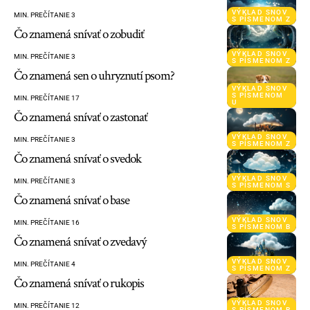
VÝKLAD SNOV
MIN. PREČÍTANIE 3
S PÍSMENOM Z
Čo znamená snívať o zobudiť
VÝKLAD SNOV
MIN. PREČÍTANIE 3
S PÍSMENOM Z
Čo znamená sen o uhryznutí psom?
VÝKLAD SNOV
S PÍSMENOM
MIN. PREČÍTANIE 17
U
Čo znamená snívať o zastonať
VÝKLAD SNOV
MIN. PREČÍTANIE 3
S PÍSMENOM Z
Čo znamená snívať o svedok
VÝKLAD SNOV
MIN. PREČÍTANIE 3
S PÍSMENOM S
Čo znamená snívať o base
VÝKLAD SNOV
MIN. PREČÍTANIE 16
S PÍSMENOM B
Čo znamená snívať o zvedavý
VÝKLAD SNOV
MIN. PREČÍTANIE 4
S PÍSMENOM Z
Čo znamená snívať o rukopis
VÝKLAD SNOV
MIN. PREČÍTANIE 12
S PÍSMENOM R