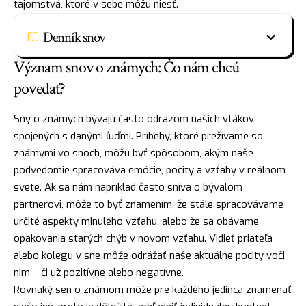
tajomstvá, ktoré v sebe môžu niesť.
Denník snov
Význam snov o známych: Čo nám chcú
povedať?
Sny o známych bývajú často odrazom našich vtákov
spojených s danými ľuďmi. Príbehy, ktoré prežívame so
známymi vo snoch, môžu byť spôsobom, akým naše
podvedomie spracováva emócie, pocity a vzťahy v reálnom
svete. Ak sa nám napríklad často sníva o bývalom
partnerovi, môže to byť znamením, že stále spracovávame
určité aspekty minulého vzťahu, alebo že sa obávame
opakovania starých chýb v novom vzťahu. Vidieť priateľa
alebo kolegu v sne môže odrážať naše aktuálne pocity voči
nim – či už pozitívne alebo negatívne.
Rovnaký sen o známom môže pre každého jedinca znamenať