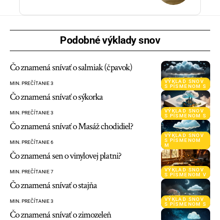
Podobné výklady snov
Čo znamená snívať o salmiak (čpavok)
VÝKLAD SNOV
MIN. PREČÍTANIE 3
S PÍSMENOM S
Čo znamená snívať o sýkorka
VÝKLAD SNOV
MIN. PREČÍTANIE 3
S PÍSMENOM S
Čo znamená snívať o Masáž chodidiel?
VÝKLAD SNOV
S PÍSMENOM
MIN. PREČÍTANIE 6
M
Čo znamená sen o vinylovej platni?
VÝKLAD SNOV
MIN. PREČÍTANIE 7
S PÍSMENOM V
Čo znamená snívať o stajňa
VÝKLAD SNOV
MIN. PREČÍTANIE 3
S PÍSMENOM S
Čo znamená snívať o zimozeleň