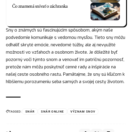
Čo znamená snívať o záchranka
Sny o známych sú fascinujúcim spôsobom, akým naše
podvedomie komunikuje s vedomou mysľou. Tieto sny môžu
odhaliť skryté emócie, nevedomé túžby, ale aj nevyužité
možnosti vo vzťahoch a osobnom živote. Je dôležité byť
pozorný voči týmto snom a venovať im patričnú pozornosť,
pretože nám môžu poskytnúť cenné rady a inšpirácie na
našej ceste osobného rastu. Pamätajme, že sny sú kľúčom k
hlbšiemu porozumeniu seba samých a svojej cesty životom.
TAGGED:
SNÁR
SNÁR ONLINE
VÝZNAM SNOV