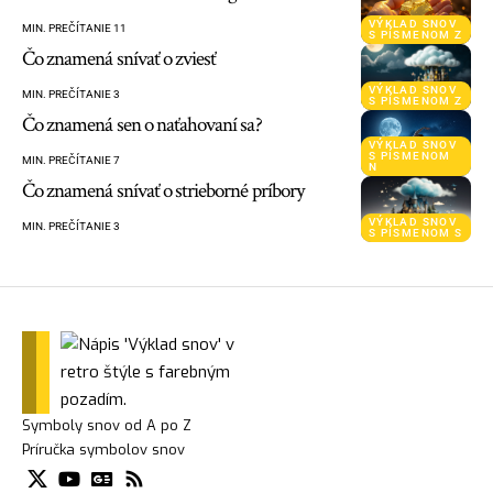
VÝKLAD SNOV
MIN. PREČÍTANIE 11
S PÍSMENOM Z
Čo znamená snívať o zviesť
VÝKLAD SNOV
MIN. PREČÍTANIE 3
S PÍSMENOM Z
Čo znamená sen o naťahovaní sa?
VÝKLAD SNOV
S PÍSMENOM
MIN. PREČÍTANIE 7
N
Čo znamená snívať o strieborné príbory
VÝKLAD SNOV
MIN. PREČÍTANIE 3
S PÍSMENOM S
Symboly snov od A po Z
Príručka symbolov snov