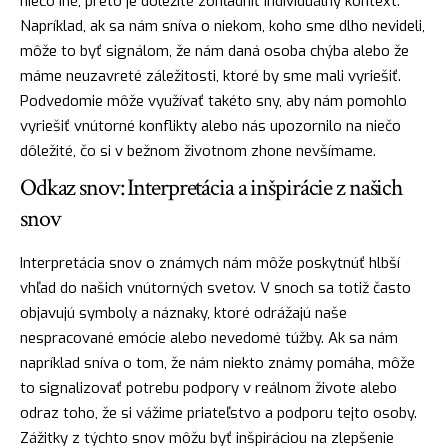
niečo iné, preto je dôležité zohľadniť individuálny kontext.
Napríklad, ak sa nám sníva o niekom, koho sme dlho nevideli,
môže to byť signálom, že nám daná osoba chýba alebo že
máme neuzavreté záležitosti, ktoré by sme mali vyriešiť.
Podvedomie môže využívať takéto sny, aby nám pomohlo
vyriešiť vnútorné konflikty alebo nás upozornilo na niečo
dôležité, čo si v bežnom životnom zhone nevšímame.
Odkaz snov: Interpretácia a inšpirácie z našich
snov
Interpretácia snov o známych nám môže poskytnúť hlbší
vhľad do našich vnútorných svetov. V snoch sa totiž často
objavujú symboly a náznaky, ktoré odrážajú naše
nespracované emócie alebo nevedomé túžby. Ak sa nám
napríklad sníva o tom, že nám niekto známy pomáha, môže
to signalizovať potrebu podpory v reálnom živote alebo
odraz toho, že si vážime
priateľstvo
a podporu tejto osoby.
Zážitky z týchto snov môžu byť inšpiráciou na zlepšenie