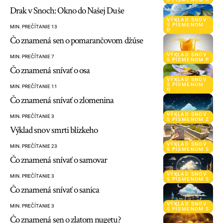
Drak v Snoch: Okno do Našej Duše
VÝKLAD SNOV
S PÍSMENOM
MIN. PREČÍTANIE 13
D
Čo znamená sen o pomarančovom džúse
VÝKLAD SNOV
MIN. PREČÍTANIE 7
S PÍSMENOM P
Čo znamená snívať o osa
VÝKLAD SNOV
S PÍSMENOM
MIN. PREČÍTANIE 11
O
Čo znamená snívať o zlomenina
VÝKLAD SNOV
MIN. PREČÍTANIE 3
S PÍSMENOM Z
Výklad snov smrti blízkeho
VÝKLAD SNOV
MIN. PREČÍTANIE 23
S PÍSMENOM S
Čo znamená snívať o samovar
VÝKLAD SNOV
MIN. PREČÍTANIE 3
S PÍSMENOM S
Čo znamená snívať o sanica
VÝKLAD SNOV
MIN. PREČÍTANIE 3
S PÍSMENOM S
Čo znamená sen o zlatom nugetu?