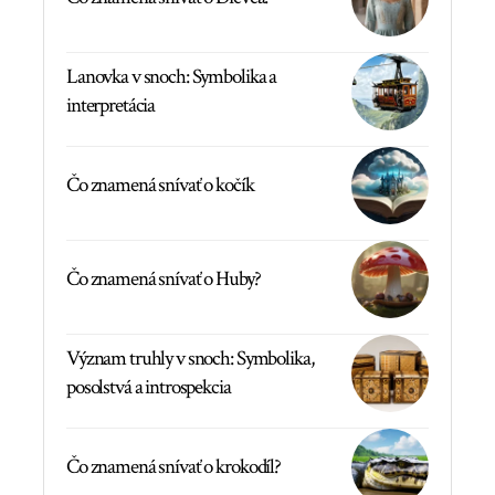
Lanovka v snoch: Symbolika a
interpretácia
Čo znamená snívať o kočík
Čo znamená snívať o Huby?
Význam truhly v snoch: Symbolika,
posolstvá a introspekcia
Čo znamená snívať o krokodíl?