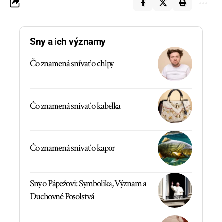
Sny a ich významy
Čo znamená snívať o chlpy
Čo znamená snívať o kabelka
Čo znamená snívať o kapor
Sny o Pápežovi: Symbolika, Význam a
Duchovné Posolstvá