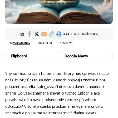
MIN. PREČÍTANIE 3
BY
VYKLAD SNOV
2024.08.08.
185 VIEWS
Flipboard
Google News
Sny sú fascinujúcim fenoménom, ktorý nás sprevádza celé
naše životy. Často sa nám v snoch objavujú známe tváre –
príbuzní,
priatelia
, kolegovia či dokonca dávno zabudnutí
známi. Čo však znamená snívať o týchto
ľuďoch
a aké
posolstvá nám naše podvedomie týmto spôsobom
odkazuje? V tomto článku preskúmame
význam snov
o
známych a pokúsime sa interpretovať žiadne skryté