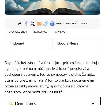
MIN. PREČÍTANIE 3
BY
VYKLAD SNOV
2024.08.08.
173 VIEWS
Flipboard
Google News
Sny môžu byť záhadné a fascinujúce, pričom často obsahujú
symboly, ktoré nám môžu priniesť hlboké posolstvá a
pochopenia. Jedným z týchto
symbolov
je stuha. Čo môže
stuha vo sne znamenať? V tomto článku sa pozrieme na
rôzne aspekty snovej stuhy, jej symboliku a duchovné
posolstvo, ktoré môže pre vás niesť.
Denník snov