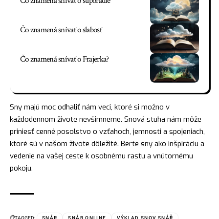
Čo znamená snívať o stĺporadie
Čo znamená snívať o slabosť
Čo znamená snívať o Frajerka?
Sny majú
moc
odhaliť nám veci, ktoré si možno v
každodennom živote nevšimneme. Snová stuha nám môže
priniesť cenné posolstvo o vzťahoch, jemnosti a spojeniach,
ktoré sú v našom živote dôležité. Berte sny ako inšpiráciu a
vedenie na vašej ceste k osobnému rastu a vnútornému
pokoju.
TAGGED:
SNÁR
SNÁR ONLINE
VÝKLAD SNOV SNÁŘ