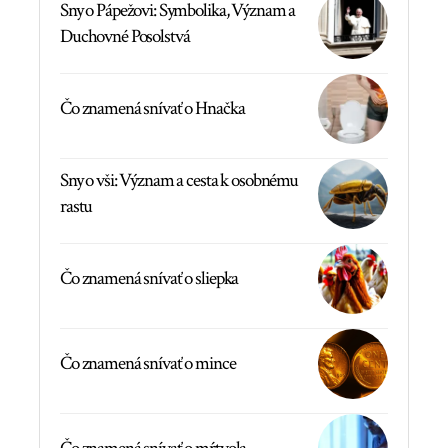
Sny o Pápežovi: Symbolika, Význam a
Duchovné Posolstvá
Čo znamená snívať o Hnačka
Sny o vši: Význam a cesta k osobnému
rastu
Čo znamená snívať o sliepka
Čo znamená snívať o mince