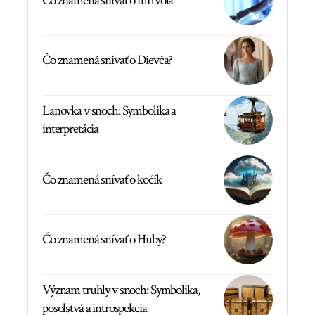
Čo znamená snívať o mŕtvola
Čo znamená snívať o Dievča?
Lanovka v snoch: Symbolika a
interpretácia
Čo znamená snívať o kočík
Čo znamená snívať o Huby?
Význam truhly v snoch: Symbolika,
posolstvá a introspekcia