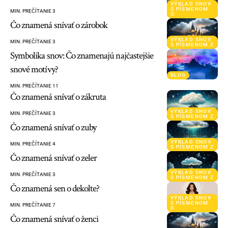
VÝKLAD SNOV
S PÍSMENOM
MIN. PREČÍTANIE 3
O
Čo znamená snívať o zárobok
VÝKLAD SNOV
MIN. PREČÍTANIE 3
S PÍSMENOM Z
Symbolika snov: Čo znamenajú najčastejšie
snové motívy?
BLOG
MIN. PREČÍTANIE 11
Čo znamená snívať o zákruta
VÝKLAD SNOV
MIN. PREČÍTANIE 3
S PÍSMENOM Z
Čo znamená snívať o zuby
VÝKLAD SNOV
MIN. PREČÍTANIE 4
S PÍSMENOM Z
Čo znamená snívať o zeler
VÝKLAD SNOV
MIN. PREČÍTANIE 3
S PÍSMENOM Z
Čo znamená sen o dekolte?
VÝKLAD SNOV
S PÍSMENOM
MIN. PREČÍTANIE 7
D
Čo znamená snívať o ženci