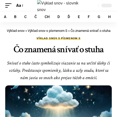
Aa
A
B
C
Č
CH
D
Ď
E
F
G
H
Výklad snov
»
Výklad snov s písmenom S
»
Čo znamená snívať o stuha
VÝKLAD SNOV S PÍSMENOM S
Čo znamená snívať o stuha
Snívať o stuhe často symbolizuje viazanie sa na určité úlohy či
vzťahy. Predstavuje spomienky, lásku a uzly osudu, ktoré sa
nám javia vo snoch ako prejav túžob a emócií.