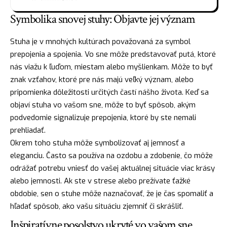
Symbolika snovej stuhy: Objavte jej význam
Stuha je v mnohých kultúrach považovaná za symbol
prepojenia a spojenia. Vo sne môže predstavovať putá, ktoré
nás viažu k ľuďom, miestam alebo myšlienkam. Môže to byť
znak vzťahov, ktoré pre nás majú veľký význam, alebo
pripomienka dôležitosti určitých častí nášho života. Keď sa
objaví stuha vo vašom sne, môže to byť spôsob, akým
podvedomie signalizuje prepojenia, ktoré by ste nemali
prehliadať.
Okrem toho stuha môže symbolizovať aj jemnosť a
eleganciu. Často sa používa na ozdobu a zdobenie, čo môže
odrážať potrebu vniesť do vašej aktuálnej situácie viac krásy
alebo jemnosti. Ak ste v strese alebo prežívate ťažké
obdobie, sen o stuhe môže naznačovať, že je čas spomaliť a
hľadať
spôsob, ako vašu situáciu zjemniť či skrášliť.
Inšpiratívne posolstvo ukryté vo vašom sne