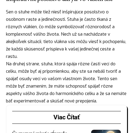
Sen o stuhe môže tiež niesť inšpirujúce posolstvo o
osobnom raste a jedinečnosti. Stuha je často tkaná z
rôznych vlákien, čo môže symbolizovať rôznorodosť a
komplexnosť vášho života. Nech už sa nachádzate v
akejkoľvek situácii, tieto vlákna vás môžu viesť k pochopeniu,
že každá skúsenosť prispieva k vašej jedinečnej ceste a
rastu.
Na druhej strane, stuha, ktorá spája rôzne časti vecí do
celku, môže byť aj pripomienkou, aby ste sa nebáli tvoriť a
spájať osudy vecí vo vašom vlastnom živote. Tento sen
môže byť znamením, že máte schopnosť spájať rôzne
aspekty vášho života do harmonického celku a že sa nemáte
báť experimentovať a skúšať nové prepojenia.
Viac Čítať