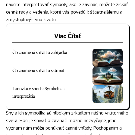
naučíte interpretovať symboly, ako je zavináč, môžete získať
cenné rady a vedenia, ktoré vás povedú k šťastnejšiemu a
zmysluplnejšiemu životu.
Viac Čítať
Čo znamená snívať o zabíjačka
Čo znamená snívať o skúmať
Lanovka v snoch: Symbolika a
interpretácia
Sny a ich symbolika sú hlbokým zrkadlom nášho vnútorného
sveta. Hoci je snívať o zavináči možno nezvyčajné, jeho
význam nám môže ponúknuť cenné vhľady. Pochopením a