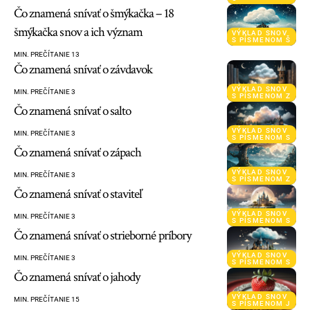
Čo znamená snívať o šmýkačka – 18
šmýkačka snov a ich význam
VÝKLAD SNOV
S PÍSMENOM Š
MIN. PREČÍTANIE 13
Čo znamená snívať o závdavok
VÝKLAD SNOV
MIN. PREČÍTANIE 3
S PÍSMENOM Z
Čo znamená snívať o salto
VÝKLAD SNOV
MIN. PREČÍTANIE 3
S PÍSMENOM S
Čo znamená snívať o zápach
VÝKLAD SNOV
MIN. PREČÍTANIE 3
S PÍSMENOM Z
Čo znamená snívať o staviteľ
VÝKLAD SNOV
MIN. PREČÍTANIE 3
S PÍSMENOM S
Čo znamená snívať o strieborné príbory
VÝKLAD SNOV
MIN. PREČÍTANIE 3
S PÍSMENOM S
Čo znamená snívať o jahody
VÝKLAD SNOV
MIN. PREČÍTANIE 15
S PÍSMENOM J