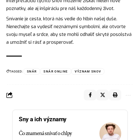
interpretáciou týchto snov môžeme získať nielen nové
poznatky, ale aj inšpiráciu pre náš každodenný život.
Snívanie je
cesta
, ktorá nás vedie do hlbín našej duše.
Nenechajte sa vydesiť neznámymi symbolmi, ale otvorte
svoju myseľ a srdce, aby ste mohli odhaliť skryté posolstvá
a umožniť si rásť a prosperovať.
TAGGED:
SNÁR
SNÁR ONLINE
VÝZNAM SNOV
Sny a ich významy
Čo znamená snívať o chlpy