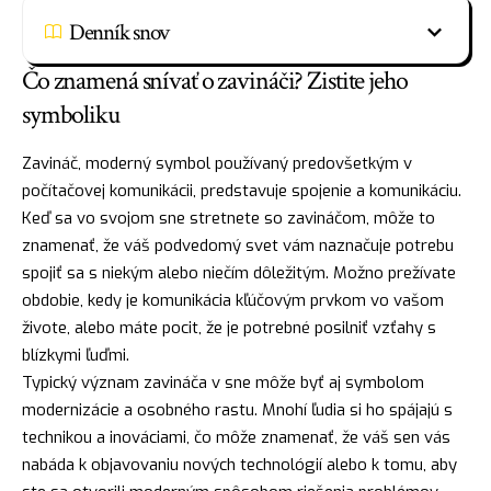
Denník snov
Čo znamená snívať o zavináči? Zistite jeho
symboliku
Zavináč, moderný symbol používaný predovšetkým v
počítačovej komunikácii, predstavuje spojenie a komunikáciu.
Keď sa vo svojom sne stretnete so zavináčom, môže to
znamenať, že váš podvedomý svet vám naznačuje potrebu
spojiť sa s niekým alebo niečím dôležitým. Možno prežívate
obdobie, kedy je komunikácia kľúčovým prvkom vo vašom
živote, alebo máte pocit, že je potrebné posilniť vzťahy s
blízkymi ľuďmi.
Typický význam zavináča v sne môže byť aj symbolom
modernizácie a osobného rastu. Mnohí ľudia si ho spájajú s
technikou a inováciami, čo môže znamenať, že váš sen vás
nabáda k objavovaniu nových technológií alebo k tomu, aby