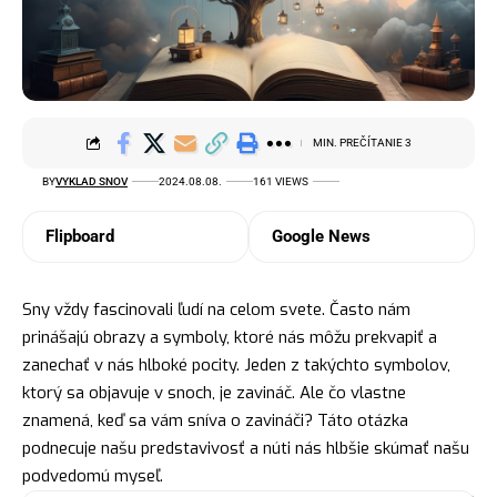
MIN. PREČÍTANIE 3
BY
VYKLAD SNOV
2024.08.08.
161 VIEWS
Flipboard
Google News
Sny vždy fascinovali ľudí na celom svete. Často nám
prinášajú obrazy a symboly, ktoré nás môžu prekvapiť a
zanechať v nás hlboké pocity. Jeden z takýchto
symbolov
,
ktorý sa objavuje v snoch, je zavináč. Ale čo vlastne
znamená, keď sa vám sníva o zavináči? Táto otázka
podnecuje našu predstavivosť a núti nás hlbšie skúmať našu
podvedomú myseľ.