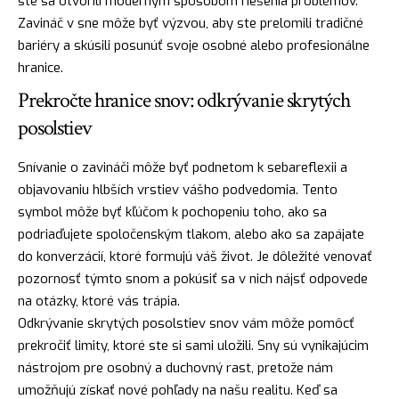
ste sa otvorili moderným spôsobom riešenia problémov.
Zavináč v sne môže byť výzvou, aby ste prelomili tradičné
bariéry a skúsili posunúť svoje osobné alebo profesionálne
hranice
.
Prekročte hranice snov: odkrývanie skrytých
posolstiev
Snívanie o zavináči môže byť podnetom k sebareflexii a
objavovaniu hlbších vrstiev vášho podvedomia. Tento
symbol môže byť kľúčom k pochopeniu toho, ako sa
podriaďujete spoločenským tlakom, alebo ako sa zapájate
do konverzácií, ktoré formujú váš život. Je dôležité venovať
pozornosť týmto snom a pokúsiť sa v nich nájsť odpovede
na otázky, ktoré vás trápia.
Odkrývanie skrytých posolstiev snov vám môže pomôcť
prekročiť limity, ktoré ste si sami uložili. Sny sú vynikajúcim
nástrojom pre osobný a
duchovný
rast, pretože nám
umožňujú získať nové pohľady na našu realitu. Keď sa