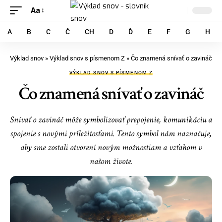
Aa
A
B
C
Č
CH
D
Ď
E
F
G
H
Výklad snov
»
Výklad snov s písmenom Z
»
Čo znamená snívať o zavináč
VÝKLAD SNOV S PÍSMENOM Z
Čo znamená snívať o zavináč
Snívať o zavináč môže symbolizovať prepojenie, komunikáciu a
spojenie s novými príležitosťami. Tento symbol nám naznačuje,
aby sme zostali otvorení novým možnostiam a vzťahom v
našom živote.