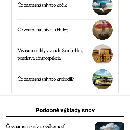
Čo znamená snívať o kočík
Čo znamená snívať o Huby?
Význam truhly v snoch: Symbolika,
posolstvá a introspekcia
Čo znamená snívať o krokodíl?
Podobné výklady snov
Čo znamená snívať o zákernosť