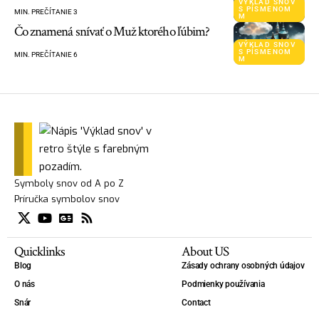
VÝKLAD SNOV
S PÍSMENOM
MIN. PREČÍTANIE 3
M
Čo znamená snívať o Muž ktorého ľúbim?
VÝKLAD SNOV
S PÍSMENOM
MIN. PREČÍTANIE 6
M
Symboly snov od A po Z
Príručka symbolov snov
Quicklinks
About US
Blog
Zásady ochrany osobných údajov
O nás
Podmienky používania
Snár
Contact