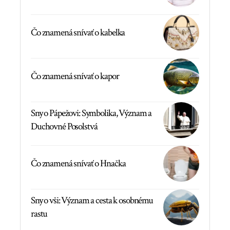
Čo znamená snívať o kabelka
Čo znamená snívať o kapor
Sny o Pápežovi: Symbolika, Význam a
Duchovné Posolstvá
Čo znamená snívať o Hnačka
Sny o vši: Význam a cesta k osobnému
rastu