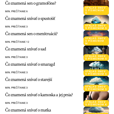
Čo znamená sen o gramofóne?
VÝKLAD SNOV
S PÍSMENOM
MIN. PREČÍTANIE 6
G
Čo znamená snívať o spustošiť
VÝKLAD SNOV
MIN. PREČÍTANIE 3
S PÍSMENOM S
Čo znamená sen o menštruácii?
VÝKLAD SNOV
S PÍSMENOM
MIN. PREČÍTANIE 12
M
Čo znamená snívať o sad
VÝKLAD SNOV
MIN. PREČÍTANIE 3
S PÍSMENOM S
Čo znamená snívať o smaragd
VÝKLAD SNOV
MIN. PREČÍTANIE 3
S PÍSMENOM S
Čo znamená snívať o starejší
VÝKLAD SNOV
MIN. PREČÍTANIE 3
S PÍSMENOM S
Čo znamená snívať o kamoska a jej prsia?
VÝKLAD SNOV
MIN. PREČÍTANIE 3
S PÍSMENOM K
Čo znamená snívať o matka