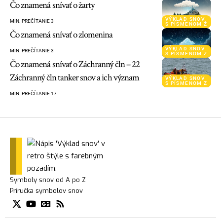
Čo znamená snívať o žarty
VÝKLAD SNOV
MIN. PREČÍTANIE 3
S PÍSMENOM Ž
Čo znamená snívať o zlomenina
VÝKLAD SNOV
MIN. PREČÍTANIE 3
S PÍSMENOM Z
Čo znamená snívať o Záchranný čln – 22
Záchranný čln tanker snov a ich význam
VÝKLAD SNOV
S PÍSMENOM Z
MIN. PREČÍTANIE 17
Symboly snov od A po Z
Príručka symbolov snov