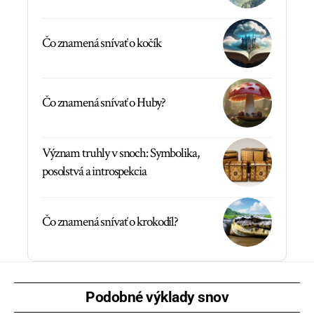
Čo znamená snívať o kočík
Čo znamená snívať o Huby?
Význam truhly v snoch: Symbolika,
posolstvá a introspekcia
Čo znamená snívať o krokodíl?
Podobné výklady snov