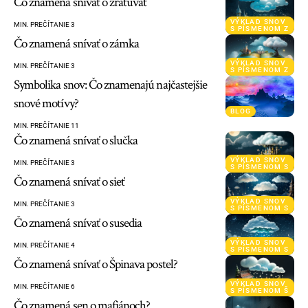
Čo znamená snívať o zratúvať
VÝKLAD SNOV
MIN. PREČÍTANIE 3
S PÍSMENOM Z
Čo znamená snívať o zámka
VÝKLAD SNOV
MIN. PREČÍTANIE 3
S PÍSMENOM Z
Symbolika snov: Čo znamenajú najčastejšie
snové motívy?
BLOG
MIN. PREČÍTANIE 11
Čo znamená snívať o slučka
VÝKLAD SNOV
MIN. PREČÍTANIE 3
S PÍSMENOM S
Čo znamená snívať o sieť
VÝKLAD SNOV
MIN. PREČÍTANIE 3
S PÍSMENOM S
Čo znamená snívať o susedia
VÝKLAD SNOV
MIN. PREČÍTANIE 4
S PÍSMENOM S
Čo znamená snívať o Špinava postel?
VÝKLAD SNOV
MIN. PREČÍTANIE 6
S PÍSMENOM Š
Čo znamená sen o mafiánoch?