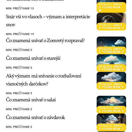
VÝKLAD SNOV
S PÍSMENOM
MIN. PREČÍTANIE 13
M
Snár vši vo vlasoch – význam a interpretácie
snov
VÝKLAD SNOV
S PÍSMENOM V
MIN. PREČÍTANIE 15
Čo znamená snívať o Zomretý rozpraval?
VÝKLAD SNOV
MIN. PREČÍTANIE 5
S PÍSMENOM Z
Čo znamená snívať o starejší
VÝKLAD SNOV
MIN. PREČÍTANIE 3
S PÍSMENOM S
Aký význam má snívanie o rozbaľovaní
vianočných darčekov?
VÝKLAD SNOV
S PÍSMENOM V
MIN. PREČÍTANIE 5
Čo znamená snívať o salaš
VÝKLAD SNOV
MIN. PREČÍTANIE 3
S PÍSMENOM S
Čo znamená snívať o závdavok
VÝKLAD SNOV
MIN. PREČÍTANIE 3
S PÍSMENOM Z