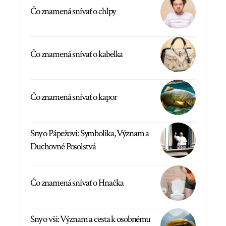
Čo znamená snívať o chlpy
Čo znamená snívať o kabelka
Čo znamená snívať o kapor
Sny o Pápežovi: Symbolika, Význam a
Duchovné Posolstvá
Čo znamená snívať o Hnačka
Sny o vši: Význam a cesta k osobnému