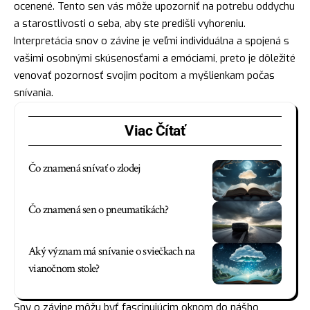
ocenené. Tento sen vás môže upozorniť na potrebu oddychu
a starostlivosti o seba, aby ste predišli vyhoreniu.
Interpretácia snov o závine je veľmi individuálna a spojená s
vašimi osobnými skúsenosťami a emóciami, preto je dôležité
venovať pozornosť svojim pocitom a myšlienkam počas
snívania.
Viac Čítať
Čo znamená snívať o zlodej
Čo znamená sen o pneumatikách?
Aký význam má snívanie o sviečkach na
vianočnom stole?
Sny o závine môžu byť fascinujúcim oknom do nášho