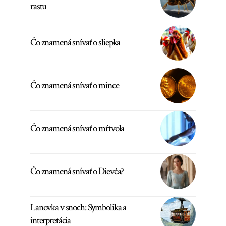
rastu
Čo znamená snívať o sliepka
Čo znamená snívať o mince
Čo znamená snívať o mŕtvola
Čo znamená snívať o Dievča?
Lanovka v snoch: Symbolika a
interpretácia