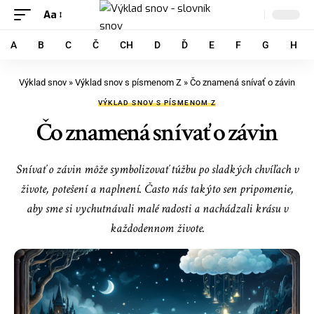
Aa
A
B
C
Č
CH
D
Ď
E
F
G
H
Výklad snov
»
Výklad snov s písmenom Z
»
Čo znamená snívať o závin
VÝKLAD SNOV S PÍSMENOM Z
Čo znamená snívať o závin
Snívať o závin môže symbolizovať túžbu po sladkých chvíľach v
živote, potešení a naplnení. Často nás takýto sen pripomenie,
aby sme si vychutnávali malé radosti a nachádzali krásu v
každodennom živote.