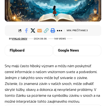
MIN. PREČÍTANIE 3
BY
VYKLAD SNOV
2024.08.08.
169 VIEWS
Flipboard
Google News
Sny majú často hlboký význam a môžu nám poskytnúť
cenné informácie o našom vnútornom svete a podvedomí.
Jedným z takýchto snov môže byť snívanie o závine.
Zistenie, čo znamená závin v našich snoch, môže odhaliť
skryté túžby, obavy a dokonca aj nevyriešené problémy. V
tomto článku sa pozrieme na symboliku závinu v snoch a na
možné interpretácie tohto zaujímavého motívu.