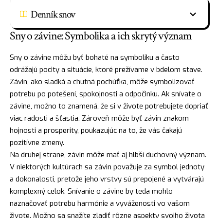
Denník snov
Sny o závine: Symbolika a ich skrytý význam
Sny o závine môžu byť bohaté na symboliku a často
odrážajú pocity a situácie, ktoré prežívame v bdelom stave.
Závin, ako sladká a chutná pochúťka, môže symbolizovať
potrebu po potešení, spokojnosti a odpočinku. Ak snívate o
závine, možno to znamená, že si v živote potrebujete dopriať
viac radosti a šťastia. Zároveň môže byť závin znakom
hojnosti
a prosperity, poukazujúc na to, že vás čakajú
pozitívne zmeny.
Na druhej strane, závin môže mať aj hlbší
duchovný
význam.
V niektorých kultúrach sa závin považuje za symbol jednoty
a dokonalosti, pretože jeho vrstvy sú prepojené a vytvárajú
komplexný celok. Snívanie o závine by teda mohlo
naznačovať potrebu harmónie a vyváženosti vo vašom
živote. Možno sa snažíte zladiť rôzne aspekty svojho života