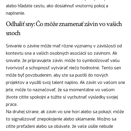
alebo hľadáte cestu, ako dosiahnuť vnútorný pokoj a
naplnenie.
Odhaliť sny: Čo môže znamenať závin vo vašich
snoch
Snívanie o závine môže mať rôzne významy v závislosti od
kontextu sna a vašich osobných asociácií so závinom. Ak
snívate, že pripravujete závin, môže to symbolizovať vašu
tvorivosť a schopnosť vytvárať niečo hodnotné. Tento sen
môže byť povzbudením, aby ste sa pustili do nových
projektov a využili svoj talent naplno. Ak závin vo vašom sne
jete, môže to naznačovať, že sa momentálne vo vašom
živote cítite spokojní a túžite si vychutnať výsledky svojej
práce.
Na druhej strane, ak závin vo sne horí alebo sa pokazí, môže
to signalizovať znepokojenie alebo sklamanie. Možno sa
cítite preťažení alebo sa obávate, že vaše úsilie nebude