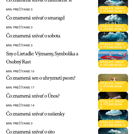
VÝKLAD SNOV
MIN. PREČÍTANIE 3
S PÍSMENOM Z
Čo znamená snívať o smaragd
VÝKLAD SNOV
MIN. PREČÍTANIE 3
S PÍSMENOM S
Čo znamená snívať o sobota
VÝKLAD SNOV
MIN. PREČÍTANIE 3
S PÍSMENOM S
Sny o Lietadle: Významy, Symbolika a
Osobný Rast
VÝKLAD SNOV
S PÍSMENOM L
MIN. PREČÍTANIE 10
Čo znamená sen o uhryznutí psom?
VÝKLAD SNOV
S PÍSMENOM
MIN. PREČÍTANIE 17
U
Čo znamená snívať o Únos?
VÝKLAD SNOV
S PÍSMENOM
MIN. PREČÍTANIE 14
Ú
Čo znamená snívať o sušienky
VÝKLAD SNOV
MIN. PREČÍTANIE 3
S PÍSMENOM S
Čo znamená snívať o sito