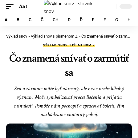
Aa
A
B
C
Č
CH
D
Ď
E
F
G
H
Výklad snov
»
Výklad snov s písmenom Z
»
Čo znamená snívať o zarmútiť sa
VÝKLAD SNOV S PÍSMENOM Z
Čo znamená snívať o zarmútiť
sa
Sen o zármute môže byť náročný, ale nesie v sebe hlboký
význam. Môže symbolizovať proces liečenia a prijatia
minulosti. Pomôže nám pochopiť a spracovať bolesti, čím
nachádzame vnútorný pokoj.