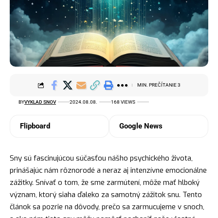
MIN. PREČÍTANIE 3
BY
VYKLAD SNOV
2024.08.08.
168 VIEWS
Flipboard
Google News
Sny sú fascinujúcou súčasťou nášho psychického života,
prinášajúc nám rôznorodé a neraz aj intenzívne emocionálne
zážitky. Snívať o tom, že sme zarmútení, môže mať hlboký
význam, ktorý siaha ďaleko za samotný zážitok snu. Tento
článok sa pozrie na dôvody, prečo sa zarmucujeme v snoch,