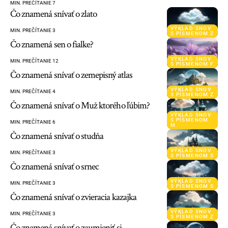
MIN. PREČÍTANIE 7
Čo znamená snívať o zlato
VÝKLAD SNOV
MIN. PREČÍTANIE 3
S PÍSMENOM Z
Čo znamená sen o fialke?
VÝKLAD SNOV
MIN. PREČÍTANIE 12
S PÍSMENOM F
Čo znamená snívať o zemepisný atlas
VÝKLAD SNOV
MIN. PREČÍTANIE 4
S PÍSMENOM Z
Čo znamená snívať o Muž ktorého ľúbim?
VÝKLAD SNOV
S PÍSMENOM
MIN. PREČÍTANIE 6
M
Čo znamená snívať o studňa
VÝKLAD SNOV
MIN. PREČÍTANIE 3
S PÍSMENOM S
Čo znamená snívať o srnec
VÝKLAD SNOV
MIN. PREČÍTANIE 3
S PÍSMENOM S
Čo znamená snívať o zvieracia kazajka
VÝKLAD SNOV
MIN. PREČÍTANIE 3
S PÍSMENOM Z
Čo znamená snívať o zaumieniť si