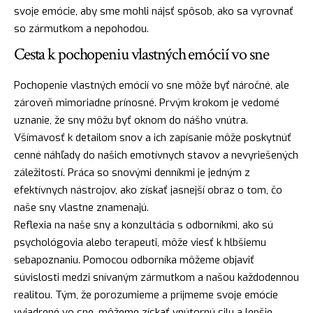
svoje emócie, aby sme mohli
nájsť
spôsob, ako sa vyrovnať
so zármutkom a nepohodou.
Cesta k pochopeniu vlastných emócií vo sne
Pochopenie vlastných emócií vo sne môže byť náročné, ale
zároveň mimoriadne prínosné. Prvým krokom je vedomé
uznanie, že sny môžu byť oknom do nášho vnútra.
Všímavosť k detailom snov a ich zapísanie môže poskytnúť
cenné náhľady do našich emotívnych stavov a nevyriešených
záležitostí. Práca so snovými denníkmi je jedným z
efektívnych nástrojov, ako získať jasnejší
obraz
o tom, čo
naše sny vlastne znamenajú.
Reflexia na naše sny a konzultácia s odborníkmi, ako sú
psychológovia alebo terapeuti, môže viesť k hlbšiemu
sebapoznaniu. Pomocou odborníka môžeme objaviť
súvislosti medzi snívaným zármutkom a našou každodennou
realitou. Tým, že porozumieme a prijmeme svoje emócie
vyjadrené vo sne, môžeme získať vnútornú
silu
a lepšie