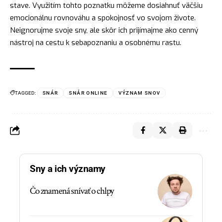
stave. Využitím tohto poznatku môžeme dosiahnuť väčšiu
emocionálnu rovnováhu a spokojnosť vo svojom živote.
Neignorujme svoje sny, ale skôr ich prijímajme ako cenný
nástroj
na cestu k sebapoznaniu a osobnému rastu.
TAGGED:
SNÁR
SNÁR ONLINE
VÝZNAM SNOV
Sny a ich významy
Čo znamená snívať o chlpy