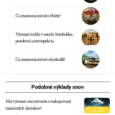
Čo znamená snívať o Huby?
Význam truhly v snoch: Symbolika,
posolstvá a introspekcia
Čo znamená snívať o krokodíl?
Podobné výklady snov
Aký význam má snívanie o nakupovaní
vianočných darčekov?
VÝKLAD SNOV
S PÍSMENOM V