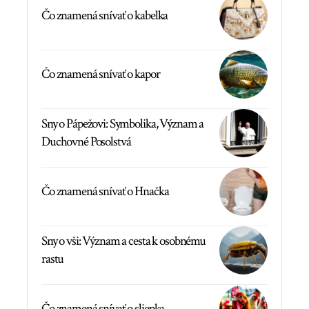
Čo znamená snívať o kabelka
Čo znamená snívať o kapor
Sny o Pápežovi: Symbolika, Význam a
Duchovné Posolstvá
Čo znamená snívať o Hnačka
Sny o vši: Význam a cesta k osobnému
rastu
Čo znamená snívať o sliepka