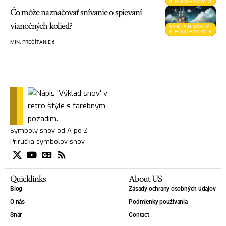
S PÍSMENOM S
Čo môže naznačovať snívanie o spievaní
vianočných kolied?
VÝKLAD SNOV
S PÍSMENOM V
MIN. PREČÍTANIE 6
Symboly snov od A po Z
Príručka symbolov snov
Quicklinks
About US
Blog
Zásady ochrany osobných údajov
O nás
Podmienky používania
Snár
Contact