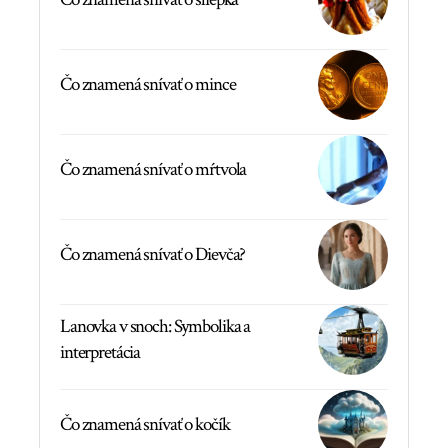
Čo znamená snívať o mince
Čo znamená snívať o mŕtvola
Čo znamená snívať o Dievča?
Lanovka v snoch: Symbolika a
interpretácia
Čo znamená snívať o kočík