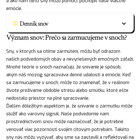
a ako nám tieto sny môžu pomôcť pochopiť naše vlastné
emócie.
Denník snov
Význam snov: Prečo sa zarmucujeme v snoch?
Sny, v ktorých sa cítime zarmútení, môžu byť odrazom
našich podvedomých obáv a nevyriešených emočných záťaží.
Mnohé teórie o snoch naznačujú, že snívanie je spôsob,
akým náš mozog spracováva denné udalosti a emócie. Keď
sa zarmucujeme v snoch, môže to znamenať, že v reálnom
živote prežívame obdobie stresu alebo smútku, ktoré ešte
nedostalo priestor na plné spracovanie.
Ďalším dôležitým aspektom je, že snívanie o zármutku môže
slúžiť ako varovný signál. Naše podvedomie nám
prostredníctvom snov môže naznačovať, že je potrebné
venovať viac pozornosti svojim citovým potrebám. Takéto
sny nás môžu vyzývať, aby sme sa zastavili a reflektovali na