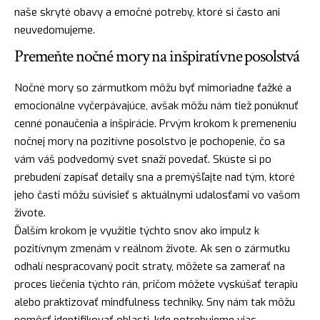
naše skryté obavy a emočné potreby, ktoré si často ani
neuvedomujeme.
Premeňte nočné mory na inšpiratívne posolstvá
Nočné mory
so zármutkom môžu byť mimoriadne ťažké a
emocionálne vyčerpávajúce, avšak môžu nám tiež ponúknuť
cenné ponaučenia a inšpirácie. Prvým krokom k premeneniu
nočnej mory na pozitívne posolstvo je pochopenie, čo sa
vám váš podvedomý svet snaží povedať. Skúste si po
prebudení zapísať detaily sna a premýšľajte nad tým, ktoré
jeho časti môžu súvisieť s aktuálnymi udalosťami vo vašom
živote.
Ďalším krokom je využitie týchto snov ako impulz k
pozitívnym zmenám v reálnom živote. Ak sen o zármutku
odhalí nespracovaný pocit straty, môžete sa zamerať na
proces
liečenia týchto rán, pričom môžete vyskúšať terapiu
alebo praktizovať mindfulness techniky. Sny nám tak môžu
pomôcť identifikovať oblasti, kde potrebujeme viac