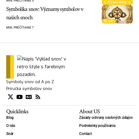
MIN. PREČÍTANIE 3
S PÍSMENOM S
Symbolika snov: Významy symbolov v
našich snoch
BLOG
MIN. PREČÍTANIE 7
Symboly snov od A po Z
Príručka symbolov snov
Quicklinks
About US
Blog
Zásady ochrany osobných údajov
O nás
Podmienky používania
Snár
Contact