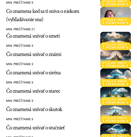
VÝKLAD SNOV
MIN. PREČÍTANIE 5
S PÍSMENOM P
Co znamena ked sa ti sniva o niekom
(vyhľadávanie sna)
VÝKLAD SNOV
S PÍSMENOM K
MIN. PREČÍTANIE 21
Čo znamená snívať o smeti
VÝKLAD SNOV
MIN. PREČÍTANIE 3
S PÍSMENOM S
Čo znamená snívať o známi
VÝKLAD SNOV
MIN. PREČÍTANIE 3
S PÍSMENOM Z
Čo znamená snívať o siréna
VÝKLAD SNOV
MIN. PREČÍTANIE 3
S PÍSMENOM S
Čo znamená snívať o starec
VÝKLAD SNOV
MIN. PREČÍTANIE 3
S PÍSMENOM S
Čo znamená snívať o skutok
VÝKLAD SNOV
MIN. PREČÍTANIE 3
S PÍSMENOM S
Čo znamená snívať o stučnieť
VÝKLAD SNOV