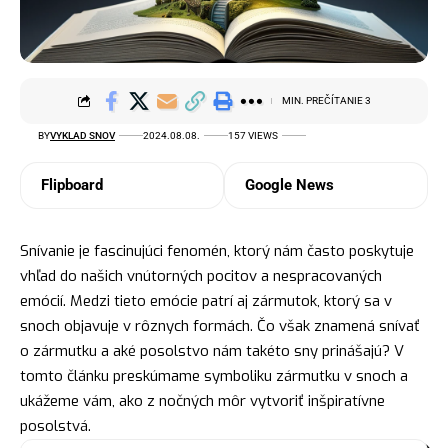
MIN. PREČÍTANIE 3
BY
VYKLAD SNOV
2024.08.08.
157 VIEWS
Flipboard
Google News
Snívanie je fascinujúci fenomén, ktorý nám často poskytuje
vhľad do našich vnútorných pocitov a nespracovaných
emócií. Medzi tieto emócie patrí aj zármutok, ktorý sa v
snoch objavuje v rôznych formách. Čo však znamená snívať
o zármutku a aké posolstvo nám takéto sny prinášajú? V
tomto článku preskúmame symboliku zármutku v snoch a
ukážeme vám, ako z nočných môr vytvoriť inšpiratívne
posolstvá.