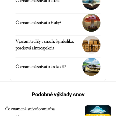
Čo znamená snívať o kočík
Čo znamená snívať o Huby?
Význam truhly v snoch: Symbolika,
posolstvá a introspekcia
Čo znamená snívať o krokodíl?
Podobné výklady snov
Čo znamená snívať o smiať sa