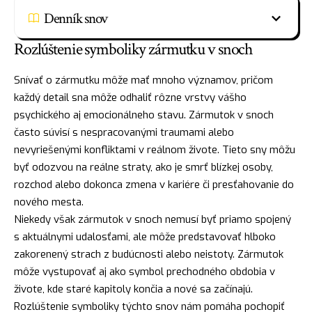
Denník snov
Rozlúštenie symboliky zármutku v snoch
Snívať o zármutku môže mať mnoho významov, pričom
každý detail sna môže odhaliť rôzne vrstvy vášho
psychického aj emocionálneho stavu. Zármutok v snoch
často súvisí s nespracovanými traumami alebo
nevyriešenými konfliktami v reálnom živote. Tieto sny môžu
byť odozvou na reálne straty, ako je smrť blízkej osoby,
rozchod alebo dokonca zmena v kariére či presťahovanie do
nového mesta.
Niekedy však zármutok v snoch nemusí byť priamo spojený
s aktuálnymi udalosťami, ale môže predstavovať hlboko
zakorenený strach z budúcnosti alebo neistoty. Zármutok
môže vystupovať aj ako symbol prechodného obdobia v
živote, kde staré kapitoly končia a nové sa začínajú.
Rozlúštenie symboliky týchto snov nám pomáha pochopiť