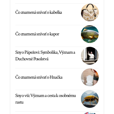
Čo znamená snívať o kabelka
Čo znamená snívať o kapor
Sny o Pápežovi: Symbolika, Význam a
Duchovné Posolstvá
Čo znamená snívať o Hnačka
Sny o vši: Význam a cesta k osobnému
rastu