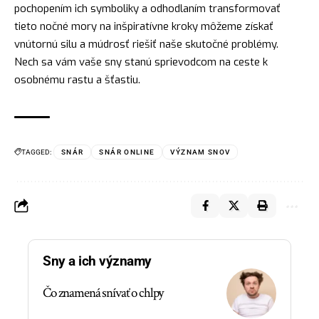
pochopením ich symboliky a odhodlaním transformovať
tieto nočné mory na inšpiratívne kroky môžeme získať
vnútornú
silu
a múdrosť riešiť naše skutočné problémy.
Nech sa vám vaše sny stanú sprievodcom na ceste k
osobnému rastu a šťastiu.
TAGGED:
SNÁR
SNÁR ONLINE
VÝZNAM SNOV
Sny a ich významy
Čo znamená snívať o chlpy