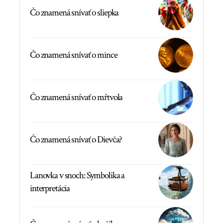
Čo znamená snívať o sliepka
Čo znamená snívať o mince
Čo znamená snívať o mŕtvola
Čo znamená snívať o Dievča?
Lanovka v snoch: Symbolika a
interpretácia