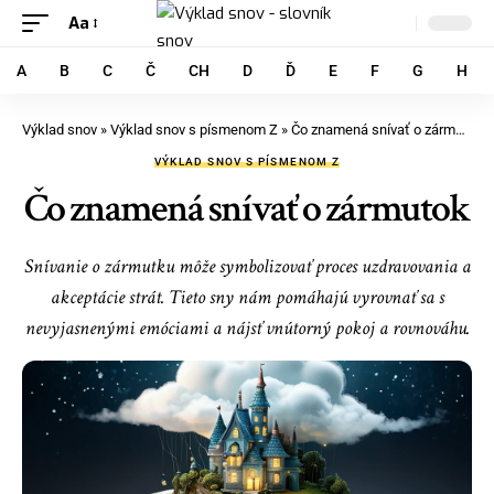
Aa
A
B
C
Č
CH
D
Ď
E
F
G
H
Výklad snov
»
Výklad snov s písmenom Z
»
Čo znamená snívať o zármutok
VÝKLAD SNOV S PÍSMENOM Z
Čo znamená snívať o zármutok
Snívanie o zármutku môže symbolizovať proces uzdravovania a
akceptácie strát. Tieto sny nám pomáhajú vyrovnať sa s
nevyjasnenými emóciami a nájsť vnútorný pokoj a rovnováhu.