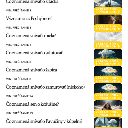
Čo znamená snívať o žltačka
VÝKLAD SNOV
MIN. PREČÍTANIE 3
S PÍSMENOM Ž
Význam sna: Pochybnosť
VÝKLAD SNOV
MIN. PREČÍTANIE 3
S PÍSMENOM P
Čo znamená snívať o biela?
VÝKLAD SNOV
MIN. PREČÍTANIE 4
S PÍSMENOM B
Čo znamená snívať o salutovať
VÝKLAD SNOV
MIN. PREČÍTANIE 3
S PÍSMENOM S
Čo znamená snívať o žabica
VÝKLAD SNOV
MIN. PREČÍTANIE 3
S PÍSMENOM Ž
Čo znamená snívať o zamurovať (niekoho)
VÝKLAD SNOV
MIN. PREČÍTANIE 14
S PÍSMENOM Z
Čo znamená sen o kožušine?
VÝKLAD SNOV
MIN. PREČÍTANIE 15
S PÍSMENOM K
Čo znamená snívať o Pavučiny v kúpelni?