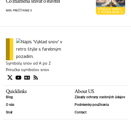
Čo znamená snívať o staviteľ
VÝKLAD SNOV
MIN. PREČÍTANIE 3
S PÍSMENOM S
Symboly snov od A po Z
Príručka symbolov snov
Quicklinks
About US
Blog
Zásady ochrany osobných údajov
O nás
Podmienky používania
Snár
Contact