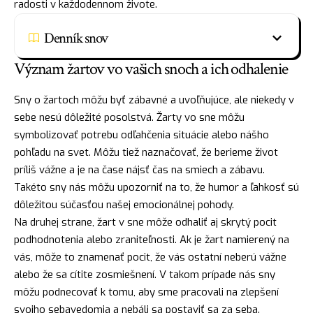
radosti v každodennom živote.
Denník snov
Význam žartov vo vašich snoch a ich odhalenie
Sny o žartoch môžu byť zábavné a uvoľňujúce, ale niekedy v
sebe nesú dôležité posolstvá. Žarty vo sne môžu
symbolizovať potrebu odľahčenia situácie alebo nášho
pohľadu na svet. Môžu tiež naznačovať, že berieme život
príliš vážne a je na čase
nájsť
čas na
smiech
a zábavu.
Takéto sny nás môžu upozorniť na to, že humor a ľahkosť sú
dôležitou súčasťou našej emocionálnej pohody.
Na druhej strane, žart v sne môže odhaliť aj skrytý pocit
podhodnotenia alebo zraniteľnosti. Ak je žart namierený na
vás, môže to znamenať pocit, že vás ostatní neberú vážne
alebo že sa cítite zosmiešnení. V takom prípade nás sny
môžu podnecovať k tomu, aby sme pracovali na zlepšení
svojho sebavedomia a nebáli sa postaviť sa za seba.