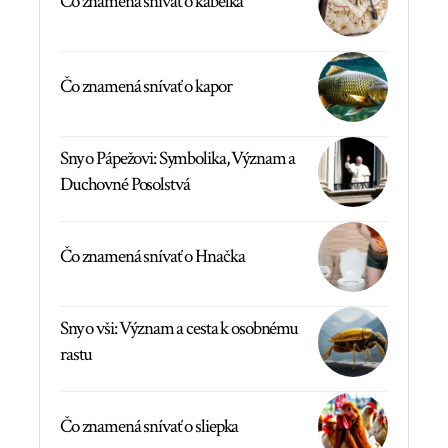
Čo znamená snívať o kabelka
Čo znamená snívať o kapor
Sny o Pápežovi: Symbolika, Význam a
Duchovné Posolstvá
Čo znamená snívať o Hnačka
Sny o vši: Význam a cesta k osobnému
rastu
Čo znamená snívať o sliepka