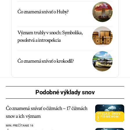
Čo znamená snívať o Huby?
Význam truhly v snoch: Symbolika,
posolstvá a introspekcia
Čo znamená snívať o krokodíl?
Podobné výklady snov
Čo znamená snívať o čižmách – 17 čižmách
VÝKLAD SNOV
snov a ich význam
S PÍSMENOM
Č
MIN. PREČÍTANIE 16