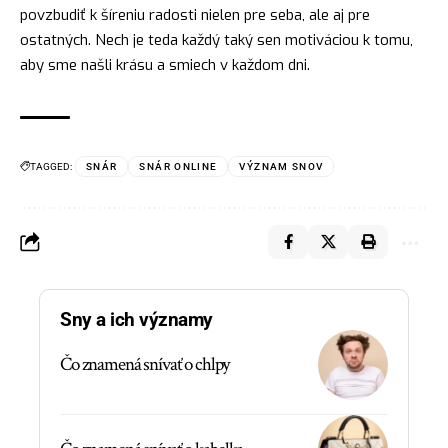
povzbudiť k šíreniu radosti nielen pre seba, ale aj pre
ostatných. Nech je teda každý taký sen motiváciou k tomu,
aby sme našli krásu a smiech v každom dni.
TAGGED:
SNÁR
SNÁR ONLINE
VÝZNAM SNOV
Sny a ich významy
Čo znamená snívať o chlpy