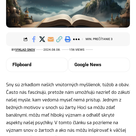
MIN. PREČÍTANIE 3
BY
VYKLAD SNOV
2024.08.08.
156 VIEWS
Flipboard
Google News
Sny sú zrkadlom našich vnútorných myšlienok, túžob a obáv.
Často nás fascinujú, pretože nám umožňujú nazrieť do zákutí
našej mysle, kam vedomá myseľ nemá prístup. Jedným z
bežných motívov v snoch sú žarty. Hoci sa môžu zdať
banálnymi, môžu mať hlboký význam a odhaliť skryté
aspekty našej psychiky. V tomto článku sa pozrieme na
význam snov
o žartoch a ako nás môžu inšpirovať k väčšej