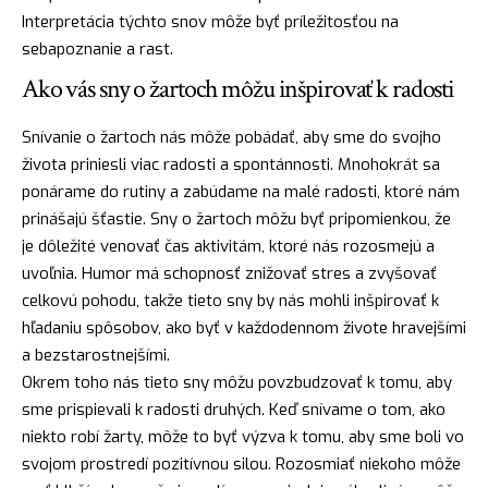
Interpretácia týchto snov môže byť príležitosťou na
sebapoznanie a rast.
Ako vás sny o žartoch môžu inšpirovať k radosti
Snívanie o žartoch nás môže pobádať, aby sme do svojho
života priniesli viac radosti a spontánnosti. Mnohokrát sa
ponárame do rutiny a zabúdame na malé radosti, ktoré nám
prinášajú
šťastie
. Sny o žartoch môžu byť pripomienkou, že
je dôležité venovať čas aktivitám, ktoré nás rozosmejú a
uvoľnia. Humor má schopnosť znižovať stres a zvyšovať
celkovú pohodu, takže tieto sny by nás mohli inšpirovať k
hľadaniu spôsobov, ako byť v každodennom živote hravejšími
a bezstarostnejšími.
Okrem toho nás tieto sny môžu povzbudzovať k tomu, aby
sme prispievali k radosti druhých. Keď snívame o tom, ako
niekto robí žarty, môže to byť výzva k tomu, aby sme boli vo
svojom prostredí pozitívnou silou. Rozosmiať niekoho môže