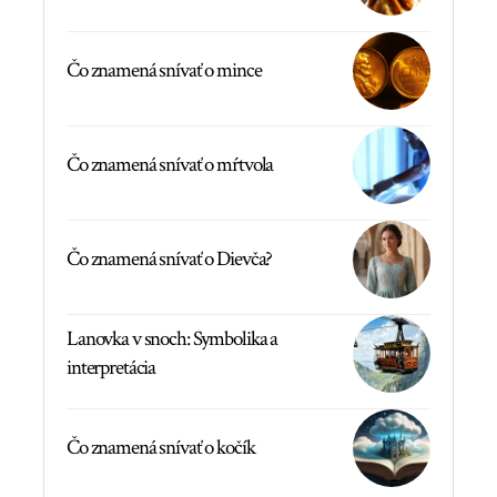
Čo znamená snívať o mince
Čo znamená snívať o mŕtvola
Čo znamená snívať o Dievča?
Lanovka v snoch: Symbolika a
interpretácia
Čo znamená snívať o kočík