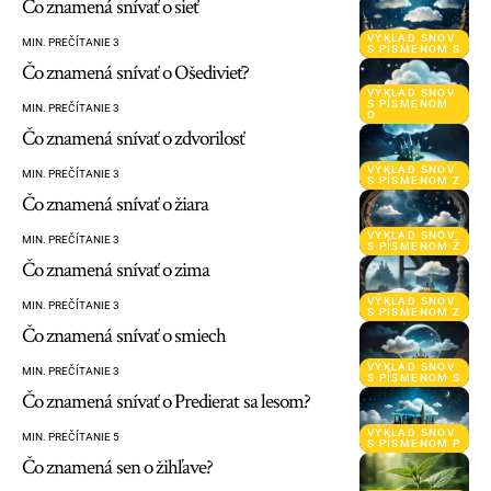
Čo znamená snívať o sieť
VÝKLAD SNOV
MIN. PREČÍTANIE 3
S PÍSMENOM S
Čo znamená snívať o Ošedivieť?
VÝKLAD SNOV
S PÍSMENOM
MIN. PREČÍTANIE 3
O
Čo znamená snívať o zdvorilosť
VÝKLAD SNOV
MIN. PREČÍTANIE 3
S PÍSMENOM Z
Čo znamená snívať o žiara
VÝKLAD SNOV
MIN. PREČÍTANIE 3
S PÍSMENOM Ž
Čo znamená snívať o zima
VÝKLAD SNOV
MIN. PREČÍTANIE 3
S PÍSMENOM Z
Čo znamená snívať o smiech
VÝKLAD SNOV
MIN. PREČÍTANIE 3
S PÍSMENOM S
Čo znamená snívať o Predierat sa lesom?
VÝKLAD SNOV
MIN. PREČÍTANIE 5
S PÍSMENOM P
Čo znamená sen o žihľave?