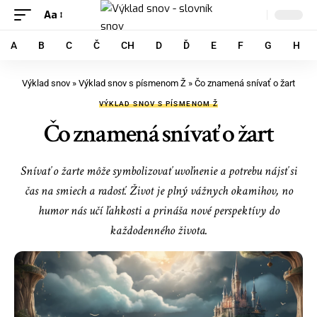
Aa
A
B
C
Č
CH
D
Ď
E
F
G
H
Výklad snov
»
Výklad snov s písmenom Ž
»
Čo znamená snívať o žart
VÝKLAD SNOV S PÍSMENOM Ž
Čo znamená snívať o žart
Snívať o žarte môže symbolizovať uvoľnenie a potrebu nájsť si
čas na smiech a radosť. Život je plný vážnych okamihov, no
humor nás učí ľahkosti a prináša nové perspektívy do
každodenného života.