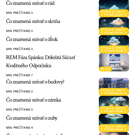
Čo znamená snívať o rád
VÝKLAD SNOV
MIN. PREČÍTANIE 3
S PÍSMENOM R
Čo znamená snívať o skriňa
VÝKLAD SNOV
MIN. PREČÍTANIE 3
S PÍSMENOM S
Čo znamená snívať o žĺtok
VÝKLAD SNOV
MIN. PREČÍTANIE 3
S PÍSMENOM Ž
REM Fáza Spánku: Dôležitá Súčasť
Kvalitného Odpočinku
BLOG
MIN. PREČÍTANIE 7
Čo znamená snívať o budovy?
VÝKLAD SNOV
MIN. PREČÍTANIE 3
S PÍSMENOM B
Čo znamená snívať o zámka
VÝKLAD SNOV
MIN. PREČÍTANIE 3
S PÍSMENOM Z
Čo znamená snívať o zuby
VÝKLAD SNOV
MIN. PREČÍTANIE 4
S PÍSMENOM Z