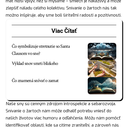
mať hlbší vplyv, než si myslíme – smiech je nákazlivý a môže
zlepšiť náladu celého kolektívu. Snívanie o žartoch nás tak
možno inšpiruje, aby sme boli šíriteľmi radosti a pozitívnosti.
Viac Čítať
Čo symbolizuje stretnutie so Santa
Clausom vo sne?
Výklad snov smrti blízkeho
Čo znamená snívať o zamat
Naše sny sú cenným zdrojom introspekcie a sebarozvoja.
Snívanie o žartoch nám môže odhaliť potrebu vniesť do
našich životov viac humoru a odľahčenia. Môžu nám pomôcť
identifikovať oblasti, kde sa cítime zraniteľní, a zároveň nás