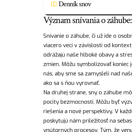
Denník snov
Význam snívania o záhube
Snívanie o záhube, či už ide o os
viacero vecí v závislosti od kontext
odrážajú naše hlboké obavy a stres
zmien. Môžu symbolizovať koniec je
nás, aby sme sa zamysleli nad naš
ako sa s ňou vyrovnať.
Na druhej strane, sny o záhube mô
pocity bezmocnosti. Môžu byť výzv
riešenia a nové perspektívy. V kaž
poskytujú nám príležitosť na seba
vnútorných procesov. Tým, že ven