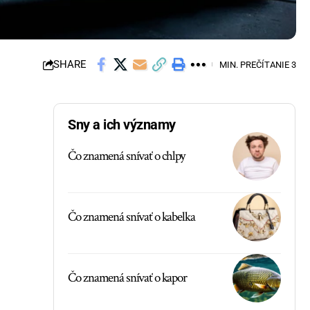
SHARE
MIN. PREČÍTANIE 3
Sny a ich významy
Čo znamená snívať o chlpy
Čo znamená snívať o kabelka
Čo znamená snívať o kapor