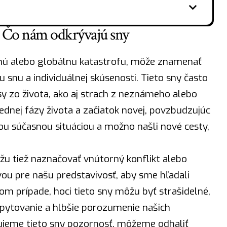
: Čo nám odkrývajú sny
obnú alebo globálnu katastrofu, môže znamenať
u snu a individuálnej skúsenosti. Tieto sny často
y zo života, ako aj strach z neznámeho alebo
dnej fázy života a začiatok novej, povzbudzujúc
ou súčasnou situáciou a možno našli nové cesty,
žu tiež naznačovať vnútorný konflikt alebo
ou pre našu predstavivosť, aby sme hľadali
dom prípade, hoci tieto sny môžu byť strašidelné,
spytovanie a hlbšie porozumenie našich
ujeme tieto sny pozornosť, môžeme odhaliť