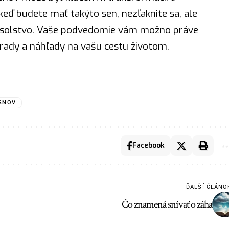
eď budete mať takýto sen, nezľaknite sa, ale
posolstvo. Vaše podvedomie vám možno práve
ady a náhľady na vašu cestu životom.
SNOV
Facebook
ĎALŠÍ ČLÁNO
Čo znamená snívať o záha