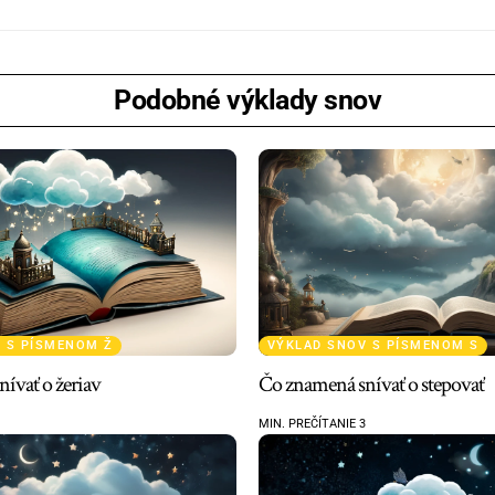
Podobné výklady snov
 S PÍSMENOM Ž
VÝKLAD SNOV S PÍSMENOM S
ívať o žeriav
Čo znamená snívať o stepovať
MIN. PREČÍTANIE 3