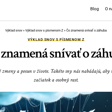
Blog
O n
Výklad snov
»
Výklad snov s písmenom Z
»
Čo znamená snívať o záhuba
VÝKLAD SNOV S PÍSMENOM Z
 znamená snívať o záh
zmeny a posun v živote. Takéto sny nás nabádajú, aby s
začiatok a osobný rast.