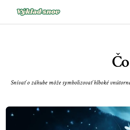
Čo
Snívať o záhube môže symbolizovať hlboké vnútorné 