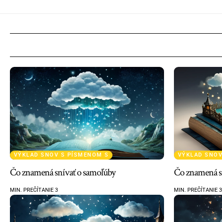
VÝKLAD SNOV S PÍSMENOM S
VÝKLAD SNOV
Čo znamená snívať o samoľúby
Čo znamená sn
MIN. PREČÍTANIE 3
MIN. PREČÍTANIE 3