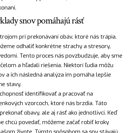
konaní.
klady snov pomáhajú rásť
ojom pri prekonávaní obáv, ktoré nás trápia.
eme odhaliť konkrétne strachy a stresory,
vedomí. Tento
proces
nás povzbudzuje, aby sme
čelom a hľadali riešenia. Niektorí ľudia môžu
snov a ich následná analýza im pomáha lepšie
ne stavy.
chopnosť identifikovať a pracovať na
nkových vzorcoch, ktoré nás brzdia. Táto
ekonať obavy, ale aj rásť ako jednotlivci. Keď
be chcú povedať, môžeme začať robiť kroky
šom živote. Týmto spôsobom sa sny stávajú