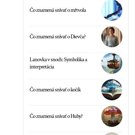
Čo znamená snívať o mŕtvola
Čo znamená snívať o Dievča?
Lanovka v snoch: Symbolika a
interpretácia
Čo znamená snívať o kočík
Čo znamená snívať o Huby?