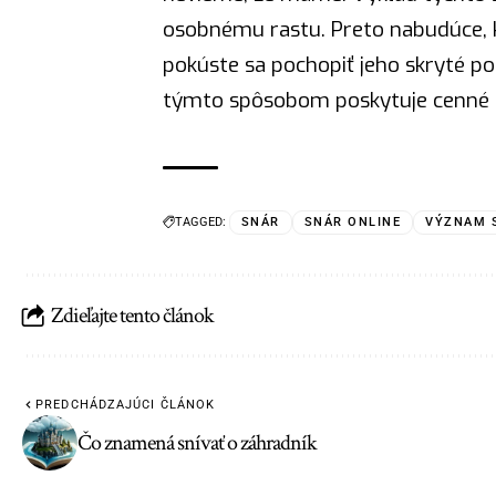
osobnému rastu. Preto nabudúce, k
pokúste sa pochopiť jeho skryté 
týmto spôsobom poskytuje cenné r
TAGGED:
SNÁR
SNÁR ONLINE
VÝZNAM 
Zdieľajte tento článok
PREDCHÁDZAJÚCI ČLÁNOK
Čo znamená snívať o záhradník