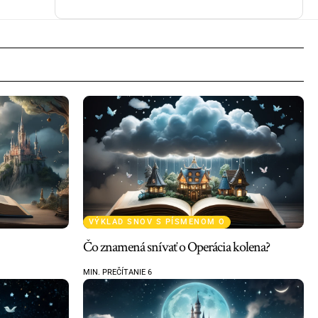
VÝKLAD SNOV S PÍSMENOM O
Čo znamená snívať o Operácia kolena?
MIN. PREČÍTANIE 6