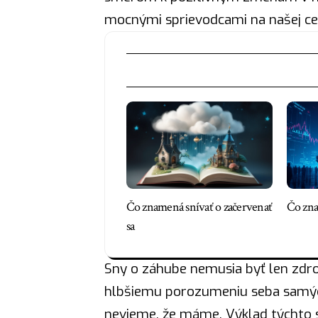
mocnými sprievodcami na našej ce
Čo znamená snívať o začervenať
Čo zna
sa
Sny o záhube nemusia byť len zd
hlbšiemu porozumeniu seba samých
nevieme, že máme. Výklad týchto 