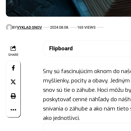
BY
VYKLAD SNOV
2024.08.08.
163 VIEWS
Flipboard
SHARE
Sny sú fascinujúcim oknom do naše
myšlienky, pocity a obavy. Jedným 
snov sú tie o záhube. Hoci môžu 
poskytovať cenné náhľady do nášh
snívania o záhube a ako nám tiet
ako jednotlivci.