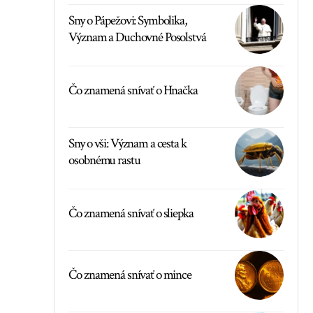
Sny o Pápežovi: Symbolika,
Význam a Duchovné Posolstvá
Čo znamená snívať o Hnačka
Sny o vši: Význam a cesta k
osobnému rastu
Čo znamená snívať o sliepka
Čo znamená snívať o mince