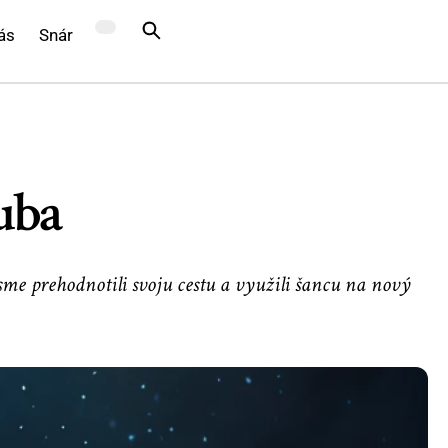
ás
Snár
uba
me prehodnotili svoju cestu a využili šancu na nový