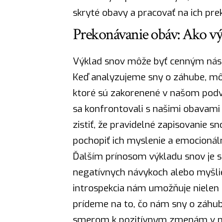
skryté obavy a
pracovať
na ich pre
Prekonávanie obáv: Ako vý
Výklad snov
môže byť cenným nástr
Keď analyzujeme sny o záhube, môž
ktoré sú zakorenené v našom pod
sa konfrontovali s našimi obavami 
zistiť, že pravidelné zapisovanie 
pochopiť ich myslenie a emocionál
Ďalším prínosom výkladu snov je s
negatívnych návykoch alebo myšlie
introspekcia nám umožňuje nielen pr
prídeme na to, čo nám sny o záhu
smerom k pozitívnym zmenám v na