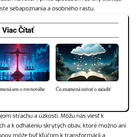
ste sebapoznania a osobného rastu.
Viac Čítať
mená sen o rovnováhe
Čo znamená snívať o začadiť
rojom
strachu
a úzkosti. Môžu nás viesť k
 a k odhaleniu skrytých obáv, ktoré možno ani
snov môže byť kľúčom k transformácii a