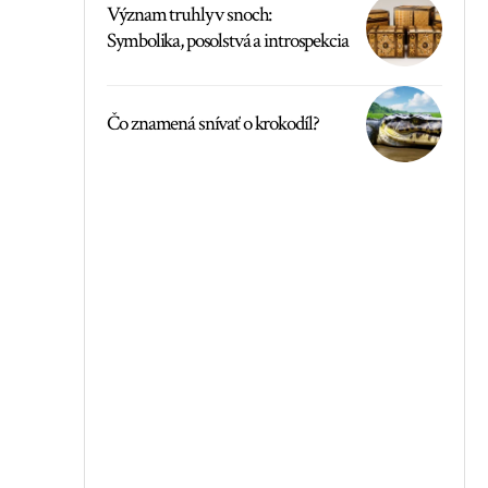
Význam truhly v snoch:
Symbolika, posolstvá a introspekcia
Čo znamená snívať o krokodíl?