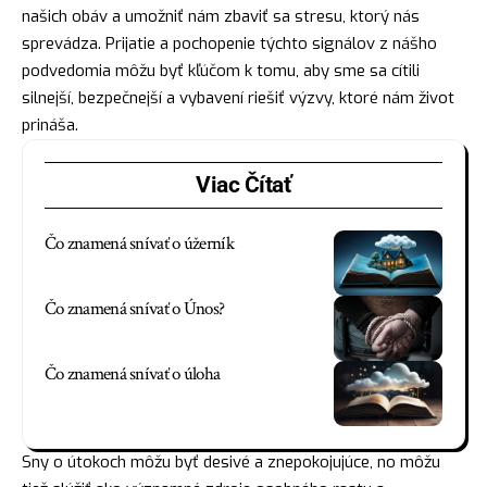
našich obáv a umožniť nám zbaviť sa stresu, ktorý nás
sprevádza. Prijatie a pochopenie týchto signálov z nášho
podvedomia môžu byť kľúčom k tomu, aby sme sa cítili
silnejší, bezpečnejší a vybavení riešiť výzvy, ktoré nám život
prináša.
Viac Čítať
Čo znamená snívať o úžerník
Čo znamená snívať o Únos?
Čo znamená snívať o úloha
Sny o útokoch môžu byť desivé a znepokojujúce, no môžu