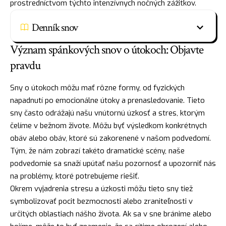
prostredníctvom týchto intenzívnych nočných zážitkov.
Denník snov
Význam spánkových snov o útokoch: Objavte
pravdu
Sny o útokoch môžu mať rôzne formy, od fyzických
napadnutí po emocionálne útoky a prenasledovanie. Tieto
sny často odrážajú našu vnútornú úzkosť a stres, ktorým
čelíme v bežnom živote. Môžu byť výsledkom konkrétnych
obáv alebo obáv, ktoré sú zakorenené v našom podvedomí.
Tým, že nám zobrazí takéto dramatické scény, naše
podvedomie sa snaží upútať našu pozornosť a upozorniť nás
na problémy, ktoré potrebujeme riešiť.
Okrem vyjadrenia stresu a úzkosti môžu tieto sny tiež
symbolizovať pocit bezmocnosti alebo zraniteľnosti v
určitých oblastiach nášho života. Ak sa v sne bránime alebo