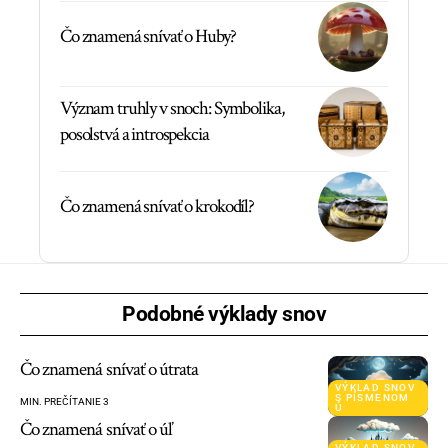
Čo znamená snívať o Huby?
Význam truhly v snoch: Symbolika,
posolstvá a introspekcia
Čo znamená snívať o krokodíl?
Podobné výklady snov
Čo znamená snívať o útrata
VÝKLAD SNOV
S PÍSMENOM
MIN. PREČÍTANIE 3
Ú
Čo znamená snívať o úľ
VÝKLAD SNOV