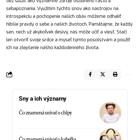
tiež slúžiť ako významné zdroje osobného rastu a
sebapoznania. Využitím týchto snov ako nástrojov na
introspekciu a pochopenie našich obáv môžeme odhaliť
hlbšie pravdy o sebe a našich životoch. Pamätajme, že každý
sen, nech už akýkoľvek desivý, nás môže učiť a viesť. Stačí
len otvoriť svoje
srdce
a myseľ týmto posolstvám a použiť
ich na zlepšenie nášho každodenného života.
Sny a ich významy
Čo znamená snívať o chlpy
Čo znamená snívať o kabelka