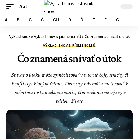
Aa
A
B
C
Č
CH
D
Ď
E
F
G
H
Výklad snov
»
Výklad snov s písmenom Ú
»
Čo znamená snívať o útok
VÝKLAD SNOV S PÍSMENOM Ú
Čo znamená snívať o útok
Snívať o útoku môže symbolizovať vnútorné boje, strachy či
konflikty, ktorým čelíme. Tieto sny nás môžu motivovať k
osobnému rastu a sebapoznaniu, čím prekonáme výzvy v
bdelom živote.