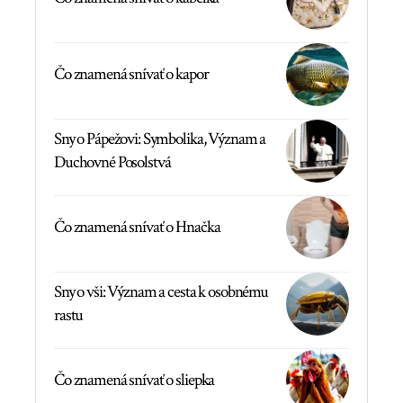
Čo znamená snívať o kapor
Sny o Pápežovi: Symbolika, Význam a
Duchovné Posolstvá
Čo znamená snívať o Hnačka
Sny o vši: Význam a cesta k osobnému
rastu
Čo znamená snívať o sliepka