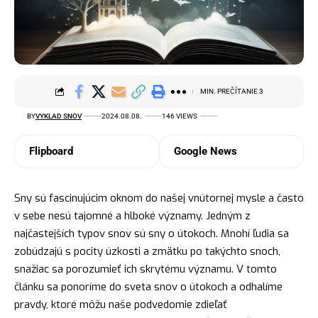
MIN. PREČÍTANIE 3
BY
VYKLAD SNOV
2024.08.08.
146 VIEWS
Flipboard
Google News
Sny sú fascinujúcim oknom do našej vnútornej mysle a často
v sebe nesú tajomné a hlboké významy. Jedným z
najčastejších typov snov sú sny o útokoch. Mnohí ľudia sa
zobúdzajú s pocity úzkosti a zmätku po takýchto snoch,
snažiac sa porozumieť ich skrytému významu. V tomto
článku sa ponoríme do sveta snov o útokoch a odhalíme
pravdy, ktoré môžu naše podvedomie zdieľať