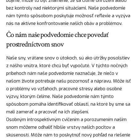
bojíme, môže to byť
znamenie
, že sa cítime ohrození alebo
bez kontroly nad niektorými situáciami. Naše podvedomie
nám týmto spôsobom poskytuje možnosť reflexie a vyzýva
nás na aktívne konfrontovanie našich obáv a problémov.
Čo nám naše podvedomie chce povedať
prostredníctvom snov
Naše sny, vrátane snov o útokoch, sú ako útržky posolstiev
z nášho vnútra, ktoré chcú byť vypočuté. V týchto nočných
príbehoch nám naše podvedomie naznačuje, že niečo v
našom živote potrebuje našu pozornosť a nápravu. Môže
ísť
o problémy vo vzťahoch, pracovné stresy alebo osobné
výzvy, ktorým čelíme. Naše podvedomie nám týmto
spôsobom pomáha identifikovať oblasti, na ktoré by sme sa
mali zamerať a
pracovať
na ich zlepšení.
Osobným introspektivným cvičením a porozumením našim
snom môžeme odhaliť hlbšie vrstvy našich pocitov a
skúseností. Môže nám to poskytnúť nový pohľad na riešenie