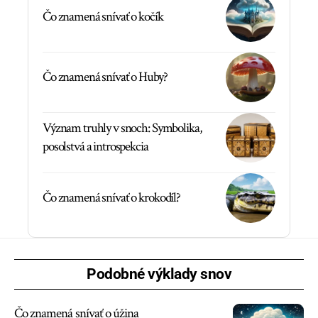
Čo znamená snívať o kočík
Čo znamená snívať o Huby?
Význam truhly v snoch: Symbolika,
posolstvá a introspekcia
Čo znamená snívať o krokodíl?
Podobné výklady snov
Čo znamená snívať o úžina