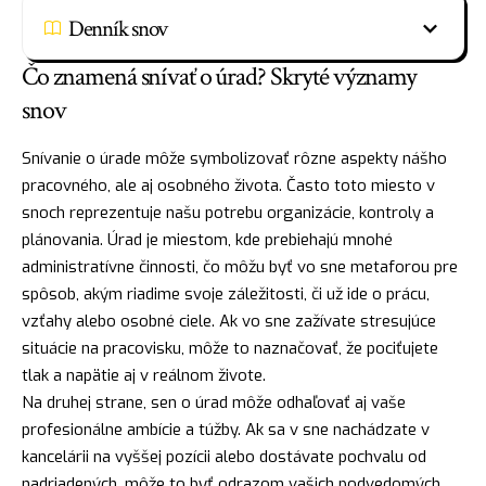
Denník snov
Čo znamená snívať o úrad? Skryté významy
snov
Snívanie o úrade môže symbolizovať rôzne aspekty nášho
pracovného, ale aj osobného života. Často toto miesto v
snoch reprezentuje našu potrebu organizácie, kontroly a
plánovania. Úrad je miestom, kde prebiehajú mnohé
administratívne činnosti, čo môžu byť vo sne metaforou pre
spôsob, akým riadime svoje záležitosti, či už ide o prácu,
vzťahy alebo osobné ciele. Ak vo sne zažívate stresujúce
situácie na pracovisku, môže to naznačovať, že pociťujete
tlak a
napätie
aj v reálnom živote.
Na druhej strane, sen o úrad môže odhaľovať aj vaše
profesionálne ambície a túžby. Ak sa v sne nachádzate v
kancelárii na vyššej pozícii alebo dostávate pochvalu od
nadriadených, môže to byť odrazom vašich podvedomých