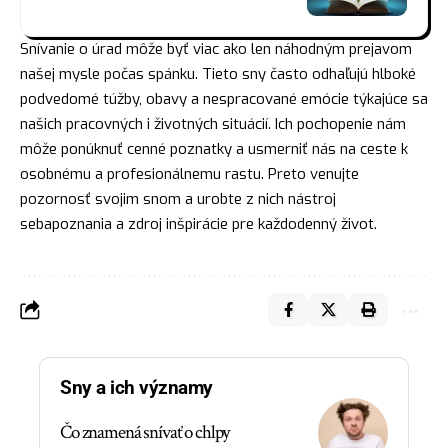
Snívanie o úrad môže byť viac ako len náhodným prejavom
našej mysle počas spánku. Tieto sny často odhaľujú hlboké
podvedomé túžby, obavy a nespracované emócie týkajúce sa
našich pracovných i životných situácií. Ich pochopenie nám
môže ponúknuť cenné poznatky a usmerniť nás na ceste k
osobnému a profesionálnemu rastu. Preto venujte
pozornosť svojim snom a urobte z nich
nástroj
sebapoznania a zdroj inšpirácie pre každodenný život.
Sny a ich významy
Čo znamená snívať o chlpy