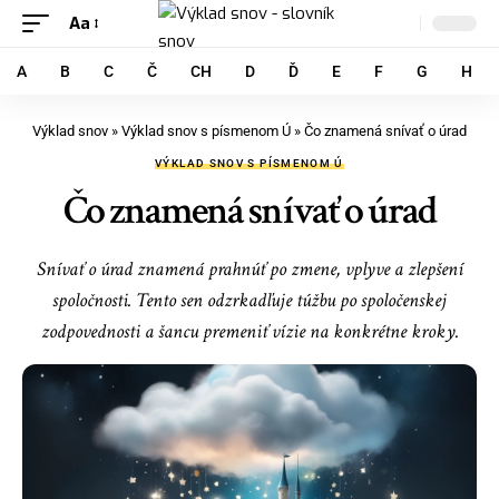
Aa
A
B
C
Č
CH
D
Ď
E
F
G
H
Výklad snov
»
Výklad snov s písmenom Ú
»
Čo znamená snívať o úrad
VÝKLAD SNOV S PÍSMENOM Ú
Čo znamená snívať o úrad
Snívať o úrad znamená prahnúť po zmene, vplyve a zlepšení
spoločnosti. Tento sen odzrkadľuje túžbu po spoločenskej
zodpovednosti a šancu premeniť vízie na konkrétne kroky.