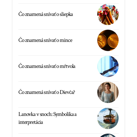
Čo znamená snívať o sliepka
Čo znamená snívať o mince
Čo znamená snívať o mŕtvola
Čo znamená snívať o Dievča?
Lanovka v snoch: Symbolika a
interpretácia