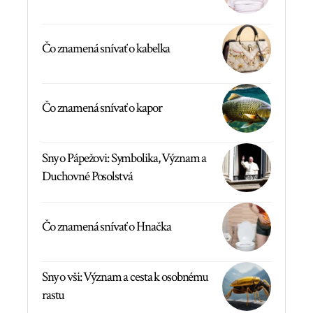
Čo znamená snívať o kabelka
Čo znamená snívať o kapor
Sny o Pápežovi: Symbolika, Význam a
Duchovné Posolstvá
Čo znamená snívať o Hnačka
Sny o vši: Význam a cesta k osobnému
rastu