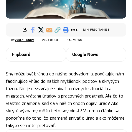
MIN. PREČÍTANIE 3
BY
VYKLAD SNOV
2024.08.08.
159 VIEWS
Flipboard
Google News
Sny môžu byť bránou do nášho podvedomia, ponúkajúc nám
fascinujúce vhľad do našich myšlienok, pocitov a skrytých
túžob. Nie je nezvyčajné snívať o rôznych situáciách a
miestach, vrátane úradov a pracovných prostredí. Ale čo to
vlastne znamená, keď sa v našich snoch objaví úrad? Aké
skryté významy môžu tieto sny niesť? V tomto článku sa
ponoríme do toho, čo znamená snívať o úrad a ako môžeme
takýto sen interpretovať.