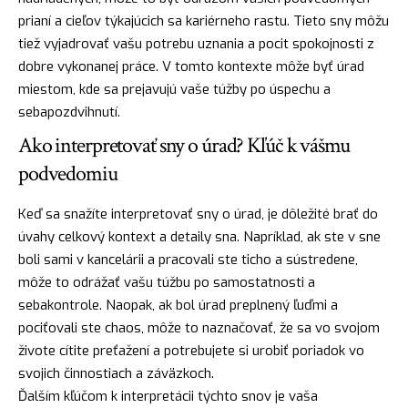
prianí a cieľov týkajúcich sa kariérneho rastu. Tieto sny môžu
tiež vyjadrovať vašu potrebu uznania a pocit spokojnosti z
dobre vykonanej práce. V tomto kontexte môže byť úrad
miestom, kde sa prejavujú vaše túžby po úspechu a
sebapozdvihnutí.
Ako interpretovať sny o úrad? Kľúč k vášmu
podvedomiu
Keď sa snažíte interpretovať sny o úrad, je dôležité brať do
úvahy celkový kontext a detaily sna. Napríklad, ak ste v sne
boli sami v kancelárii a pracovali ste ticho a sústredene,
môže to odrážať vašu túžbu po samostatnosti a
sebakontrole.
Naopak
, ak bol úrad preplnený ľuďmi a
pociťovali ste chaos, môže to naznačovať, že sa vo svojom
živote cítite preťažení a potrebujete si urobiť poriadok vo
svojich činnostiach a záväzkoch.
Ďalším kľúčom k interpretácii týchto snov je vaša