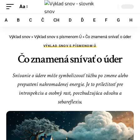
Aa
A
B
C
Č
CH
D
Ď
E
F
G
H
Výklad snov
»
Výklad snov s písmenom Ú
»
Čo znamená snívať o úder
VÝKLAD SNOV S PÍSMENOM Ú
Čo znamená snívať o úder
Snívanie o údere môže symbolizovať túžbu po zmene alebo
prepustení nahromadenej energie. Je to príležitosť pre
introspekciu a osobný rast, povzbudzujúca odvahu a
sebareflexiu.