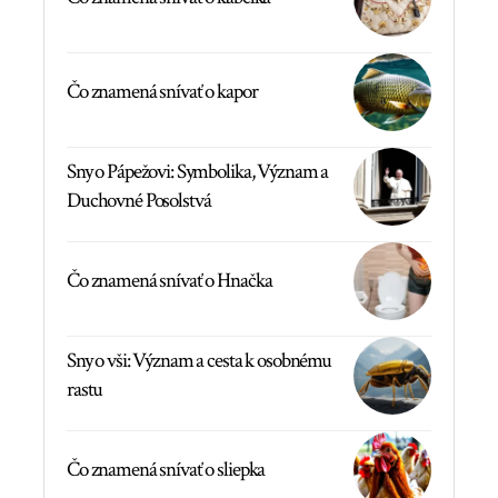
Čo znamená snívať o kapor
Sny o Pápežovi: Symbolika, Význam a
Duchovné Posolstvá
Čo znamená snívať o Hnačka
Sny o vši: Význam a cesta k osobnému
rastu
Čo znamená snívať o sliepka