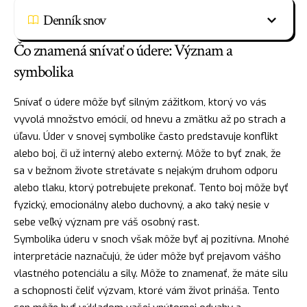
Denník snov
Čo znamená snívať o údere: Význam a
symbolika
Snívať o údere môže byť silným zážitkom, ktorý vo vás
vyvolá množstvo emócií, od hnevu a zmätku až po
strach
a
úľavu. Úder v snovej symbolike často predstavuje konflikt
alebo boj, či už interný alebo externý. Môže to byť znak, že
sa v bežnom živote stretávate s nejakým druhom odporu
alebo tlaku, ktorý potrebujete prekonať. Tento boj môže byť
fyzický, emocionálny alebo
duchovný
, a ako taký nesie v
sebe veľký význam pre váš osobný rast.
Symbolika úderu v snoch však môže byť aj pozitívna. Mnohé
interpretácie naznačujú, že úder môže byť prejavom vášho
vlastného potenciálu a sily. Môže to znamenať, že máte
silu
a schopnosti čeliť výzvam, ktoré vám život prináša. Tento