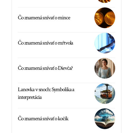
Čo znamená snívať o mince
Čo znamená snívať o mŕtvola
Čo znamená snívať o Dievča?
Lanovka v snoch: Symbolika a
interpretácia
Čo znamená snívať o kočík