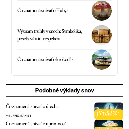
Čo znamená snívať o Huby?
Význam truhly v snoch: Symbolika,
posolstvá a introspekcia
Čo znamená snívať o krokodíl?
Podobné výklady snov
Čo znamená snívať o útecha
VÝKLAD SNOV
S PÍSMENOM
MIN. PREČÍTANIE 3
Ú
Čo znamená snívať o úprimnosť
VÝKLAD SNOV