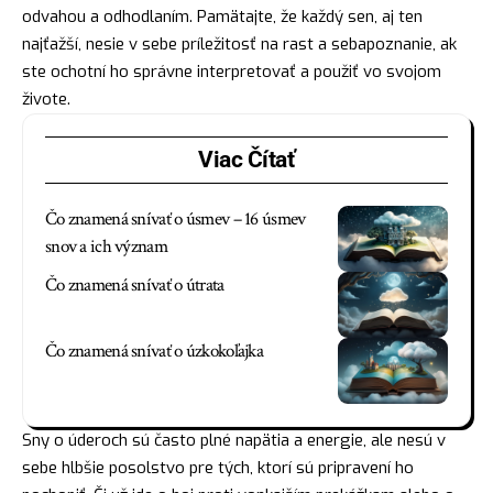
odvahou a odhodlaním. Pamätajte, že každý sen, aj ten
najťažší, nesie v sebe príležitosť na rast a sebapoznanie, ak
ste ochotní ho správne interpretovať a použiť vo svojom
živote.
Viac Čítať
Čo znamená snívať o úsmev – 16 úsmev
snov a ich význam
Čo znamená snívať o útrata
Čo znamená snívať o úzkokoľajka
Sny o úderoch sú často plné napätia a energie, ale nesú v
sebe hlbšie posolstvo pre tých, ktorí sú pripravení ho