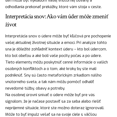
sen môže byť výkladom vašej vnútornej odvahy a
odhodlania prekonať prekážky, ktoré vám stoja v ceste.
Interpretácia snov: Ako vám úder môže zmeniť
život
Interpretácia snov o údere môže byť kľúčová pre pochopenie
vašej aktuálnej životnej situácie a emocí. Pri analýze tohto
sna je dôležité zohľadniť kontext úderu – kto bol údercom,
kto bol obeťou a aké boli vaše pocity počas a po údere.
Tieto elementy môžu poskytnúť cenné informácie o vašich
osobných konfliktoch a o tom, aké kroky by ste mali
podniknúť. Sny sú často metaforickým zrkadlom nášho
vnútorného sveta, a tak nám môžu pomôcť odhaliť
nevedomé túžby, obavy a potreby.
Na osobnej úrovni snívať o údere môže byť pre vás
signálom, že je načase postaviť sa za seba alebo riešiť
nepríjemné situácie, ktoré ste možno doteraz ignorovali.
Môže to byť impulz vešať sa na svoje ciele s väčšou