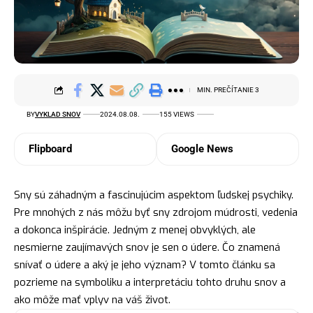
MIN. PREČÍTANIE 3
BY
VYKLAD SNOV
2024.08.08.
155 VIEWS
Flipboard
Google News
Sny sú záhadným a fascinujúcim aspektom ľudskej psychiky.
Pre mnohých z nás môžu byť sny zdrojom múdrosti, vedenia
a dokonca inšpirácie. Jedným z menej obvyklých, ale
nesmierne zaujímavých snov je sen o údere. Čo znamená
snívať o údere a aký je jeho význam? V tomto článku sa
pozrieme na symboliku a interpretáciu tohto druhu snov a
ako môže mať vplyv na váš život.