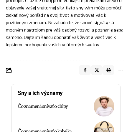
pochopiť. Či už ide o boj proti vonkajším prekážkam alebo o
objavenie vašej vnútornej sily, tieto sny vám môžu pomôcť
získať nový pohľad na svoj život a motivovať vás k
pozitívnym zmenám. Nezabudnite, že snové signály sú
mocným nástrojom pre váš osobný rozvoj a poznanie seba
samého. Dajte im šancu obohatiť váš život a viesť vás k
lepšiemu pochopeniu vašich vnútorných svetov.
Sny a ich významy
Čo znamená snívať o chlpy
Čo znamená snívať o kabelka