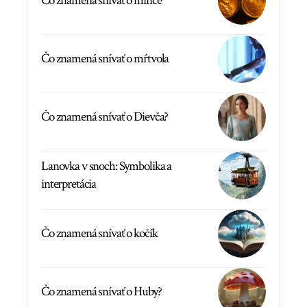
Čo znamená snívať o mince
Čo znamená snívať o mŕtvola
Čo znamená snívať o Dievča?
Lanovka v snoch: Symbolika a
interpretácia
Čo znamená snívať o kočík
Čo znamená snívať o Huby?