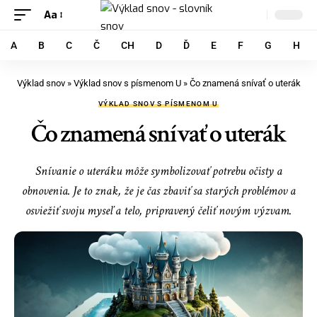
Aa
A
B
C
Č
CH
D
Ď
E
F
G
H
Výklad snov
»
Výklad snov s písmenom U
»
Čo znamená snívať o uterák
VÝKLAD SNOV S PÍSMENOM U
Čo znamená snívať o uterák
Snívanie o uteráku môže symbolizovať potrebu očisty a
obnovenia. Je to znak, že je čas zbaviť sa starých problémov a
osviežiť svoju myseľ a telo, pripravený čeliť novým výzvam.