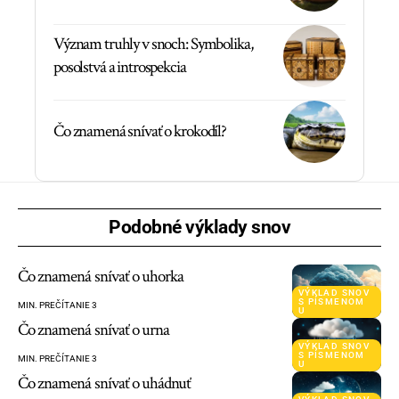
Význam truhly v snoch: Symbolika,
posolstvá a introspekcia
Čo znamená snívať o krokodíl?
Podobné výklady snov
Čo znamená snívať o uhorka
VÝKLAD SNOV
S PÍSMENOM
MIN. PREČÍTANIE 3
U
Čo znamená snívať o urna
VÝKLAD SNOV
S PÍSMENOM
MIN. PREČÍTANIE 3
U
Čo znamená snívať o uhádnuť