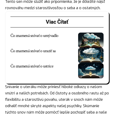
Tento sen môže slúžiť ako pripomienka, že je dôležité nájsť
rovnováhu medzi starostlivosťou o seba a o ostatných.
Viac Čítať
Čo znamená snívať o umývadlo
Čo znamená snívať o uraziť sa
Čo znamená snívať o ustrice
Snívanie o uteráku môže priniesť hlboké odkazy o našom
vnútri a našich potrebách. Od čistoty a osobného rastu až po
flexibilitu a starostlivú povahu, uterák v snoch nám môže
odhaliť mnohé skryté aspekty našej psychiky. Skúmanie
týchto snov nám môže pomôcť lepšie pochopiť seba a naše