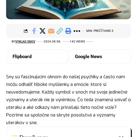
MIN. PREČÍTANIE 3
BY
VYKLAD SNOV
2024.08.08.
142 VIEWS
Flipboard
Google News
Sny sú fascinujúcim oknom do našej psychiky a často nám
môžu odhaliť hlboké myšlienky a emócie, ktoré si
neuvedomujeme. Každý symbol v snoch má svoje jedinečné
významy a uterák nie je výnimkou. Čo teda znamená snívať o
uteráku a aké odkazy nám prinášajú tieto nočné vízie?
Pozrime sa spoločne na skryté posolstvá a významy
uterákov v sne.