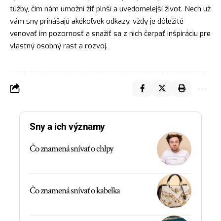
túžby, čím nám umožní žiť plnší a uvedomelejší život. Nech už
vám sny prinášajú akékoľvek odkazy, vždy je dôležité
venovať im pozornosť a snažiť sa z nich čerpať inšpiráciu pre
vlastný osobný rast a rozvoj.
Sny a ich významy
Čo znamená snívať o chlpy
Čo znamená snívať o kabelka