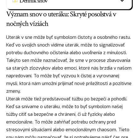
Denník snov
Význam snov o uteráku: Skryté posolstvá v
nočných víziách
Uterák v sne môže byť symbolom čistoty a osobného rastu.
Keď vo svojich snoch vidíme uterák, môže to signalizovať
potrebu duchovného očistenia alebo uvoľnenia z minulosti.
Takýto sen môže naznačovať, že sme v procese zbavovania
sa starých zlozvykov alebo emocí, ktoré nás brzdia v našom
napredovaní. To môže byť výzvou k čistej a vyrovnanej
mysli, ktorá nám umožní prijímať nové príležitosti a pozitívne
zmeny.
Uterák môže tiež predstavovať túžbu po bezpečí a pohodlí.
Keď sa snívame o uteráku, môže to byť symbolom našej
túžby cítiť sa bezpečne a chránení, či už fyzicky alebo
emocionálne. To môže zahŕňať potrebu ochrany pred
stresovými situáciami alebo emocionálnym chaosom. Tieto
sny nám môžu naznačovať, že si potrebujeme
nájsť
čas pre