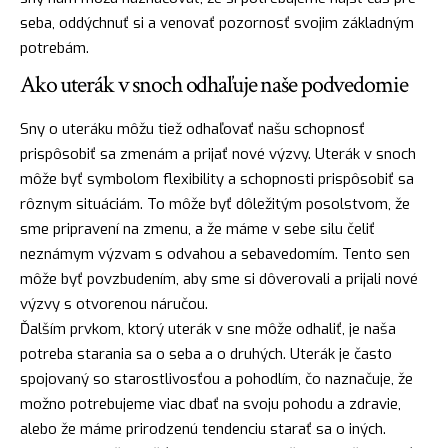
seba, oddýchnuť si a venovať pozornosť svojim základným
potrebám.
Ako uterák v snoch odhaľuje naše podvedomie
Sny o uteráku môžu tiež odhaľovať našu schopnosť
prispôsobiť sa zmenám a prijať nové výzvy. Uterák v snoch
môže byť symbolom flexibility a schopnosti prispôsobiť sa
rôznym situáciám. To môže byť dôležitým posolstvom, že
sme pripravení na zmenu, a že máme v sebe
silu
čeliť
neznámym výzvam s odvahou a sebavedomím. Tento sen
môže byť povzbudením, aby sme si dôverovali a prijali nové
výzvy s otvorenou náručou.
Ďalším prvkom, ktorý uterák v sne môže odhaliť, je naša
potreba
starania sa o seba a o druhých. Uterák je často
spojovaný so starostlivosťou a pohodlím, čo naznačuje, že
možno potrebujeme viac dbať na svoju pohodu a zdravie,
alebo že máme prirodzenú tendenciu starať sa o iných.