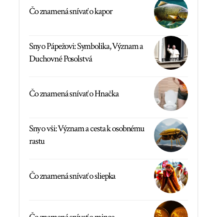
Čo znamená snívať o kapor
Sny o Pápežovi: Symbolika, Význam a
Duchovné Posolstvá
Čo znamená snívať o Hnačka
Sny o vši: Význam a cesta k osobnému
rastu
Čo znamená snívať o sliepka