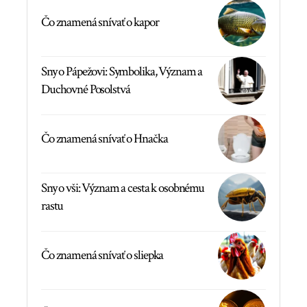
Čo znamená snívať o kapor
Sny o Pápežovi: Symbolika, Význam a
Duchovné Posolstvá
Čo znamená snívať o Hnačka
Sny o vši: Význam a cesta k osobnému
rastu
Čo znamená snívať o sliepka