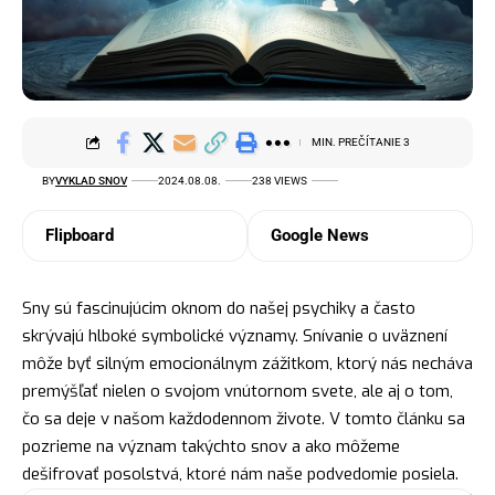
MIN. PREČÍTANIE 3
BY
VYKLAD SNOV
2024.08.08.
238 VIEWS
Flipboard
Google News
Sny sú fascinujúcim oknom do našej psychiky a často
skrývajú hlboké symbolické významy. Snívanie o uväznení
môže byť silným emocionálnym zážitkom, ktorý nás necháva
premýšľať nielen o svojom vnútornom svete, ale aj o tom,
čo sa deje v našom každodennom živote. V tomto článku sa
pozrieme na význam takýchto snov a ako môžeme
dešifrovať posolstvá, ktoré nám naše podvedomie posiela.