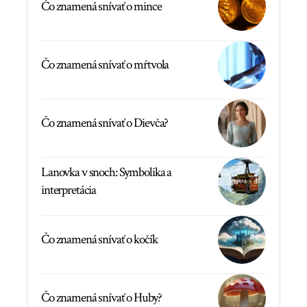
Čo znamená snívať o mince
Čo znamená snívať o mŕtvola
Čo znamená snívať o Dievča?
Lanovka v snoch: Symbolika a
interpretácia
Čo znamená snívať o kočík
Čo znamená snívať o Huby?