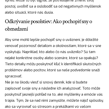
vpred. Môže to byť signál, že potrebujeme zmeniť svoj
postoj, uvoľniť sa a oslobodiť sa od negatívnych myšlienok
alebo situácií, ktoré nás dusia.
Odkrývanie posolstiev: Ako pochopiť sny o
obmedzení
Aby sme mohli lepšie pochopiť sny o uväznení, je dôležité
venovať pozornosť detailom a okolnostiam, ktoré sa v sne
vyskytujú. Napríklad, kto alebo čo nás uväznilo? Sú tam
nejaké konkrétne osoby alebo scenáre, ktoré sa opakujú?
Tieto detaily môžu poskytnúť
kľúč
k identifikácii skutočných
problémov alebo pocitov, ktoré sa naše podvedomie snaží
spracovať.
Nie je na škodu viesť si snový denník, kde si budete
zapisovať svoje sny a následne ich analyzovať. Toto môže
poskytnúť jasnejší pohľad na to, aké myšlienky a emócie vás
trápia. Tým, že sa nad nimi zamyslíte, môžete nájsť spôsoby,
ako sa vyrovnať so stresom a prekážkami vo vašom