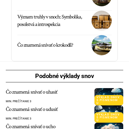
Význam truhly v snoch: Symbolika,
posolstvá a introspekcia
Čo znamená snívať o krokodíl?
Podobné výklady snov
Čo znamená snívať o uhasiť
VÝKLAD SNOV
S PÍSMENOM
MIN. PREČÍTANIE 3
U
Čo znamená snívať o udusiť
VÝKLAD SNOV
S PÍSMENOM
MIN. PREČÍTANIE 3
U
Čo znamená snívať o ucho