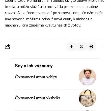
sebareflexie. Pomáhajú nám odhaliť skryté obavy, ktoré nás
brzdia, a môžu slúžiť ako motivácia pre zmenu a osobný
rozvoj. Ak začneme venovať pozornosť tomu, čo nám naše
sny hovoria, môžeme odhaliť nové cesty k slobode a
naplneniu, čím zlepšíme kvalitu našich životov.
Sny a ich významy
Čo znamená snívať o chlpy
Čo znamená snívať o kabelka