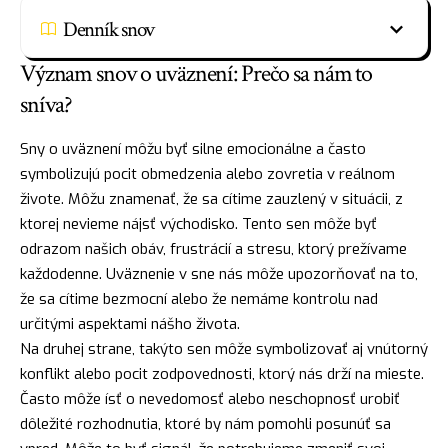
Denník snov
Význam snov o uväznení: Prečo sa nám to
sníva?
Sny o uväznení môžu byť silne emocionálne a často
symbolizujú pocit obmedzenia alebo zovretia v reálnom
živote. Môžu znamenať, že sa cítime zauzlený v situácii, z
ktorej nevieme
nájsť
východisko. Tento sen môže byť
odrazom našich obáv, frustrácií a stresu, ktorý prežívame
každodenne. Uväznenie v sne nás môže upozorňovať na to,
že sa cítime bezmocní alebo že nemáme kontrolu nad
určitými aspektami nášho života.
Na druhej strane, takýto sen môže symbolizovať aj vnútorný
konflikt alebo pocit zodpovednosti, ktorý nás drží na mieste.
Často môže
ísť
o nevedomosť alebo neschopnosť urobiť
dôležité rozhodnutia, ktoré by nám pomohli posunúť sa