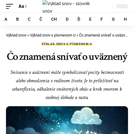
Aa
A
B
C
Č
CH
D
Ď
E
F
G
H
Výklad snov
»
Výklad snov s písmenom U
»
Čo znamená snívať o uväznený
VÝKLAD SNOV S PÍSMENOM U
Čo znamená snívať o uväznený
Snívanie o uväznení môže symbolizovať pocity bezmocnosti
alebo obmedzenia v reálnom živote. Je to príležitosť na
sebareflexiu, odhalenie vnútorných obáv a krok smerom k
osobnej slobode a rastu.