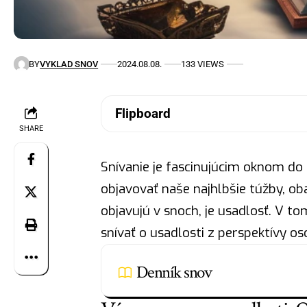
BY
VYKLAD SNOV
2024.08.08.
133 VIEWS
Flipboard
SHARE
Snívanie je fascinujúcim oknom d
objavovať naše najhlbšie túžby, ob
objavujú v snoch, je usadlosť. V t
snívať o usadlosti z perspektívy 
Denník snov