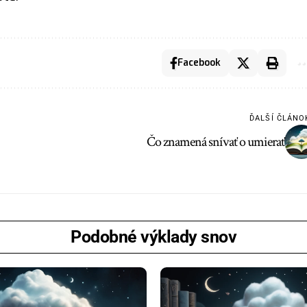
Facebook
ĎALŠÍ ČLÁNO
Čo znamená snívať o umierať
Podobné výklady snov