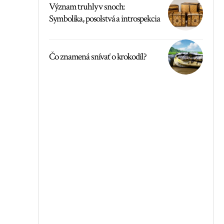
Význam truhly v snoch:
Symbolika, posolstvá a introspekcia
Čo znamená snívať o krokodíl?