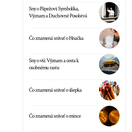
Sny o Pápežovi: Symbolika,
Význam a Duchovné Posolstvá
Čo znamená snívať o Hnačka
Sny o vši: Význam a cesta k
osobnému rastu
Čo znamená snívať o sliepka
Čo znamená snívať o mince