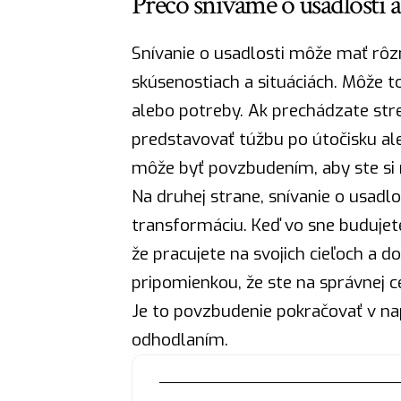
Prečo snívame o usadlosti 
Snívanie o usadlosti môže mať rôz
skúsenostiach a situáciách. Môže 
alebo potreby. Ak prechádzate st
predstavovať túžbu po útočisku al
môže byť povzbudením, aby ste si na
Na druhej strane, snívanie o usadl
transformáciu. Keď vo sne budujet
že pracujete na svojich cieľoch a 
pripomienkou, že ste na správnej 
Je to povzbudenie pokračovať v nap
odhodlaním.