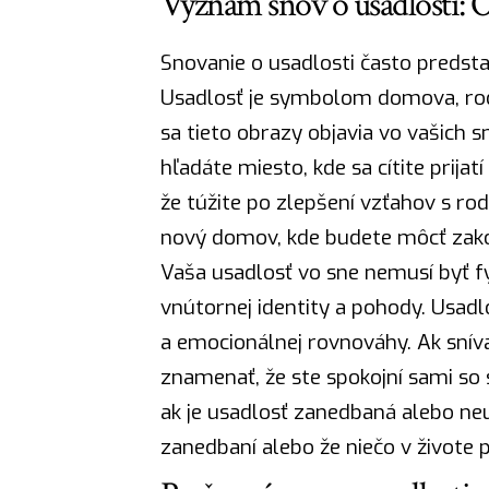
Význam snov o usadlosti: O
Snovanie o usadlosti často predstav
Usadlosť je symbolom domova, rod
sa tieto obrazy objavia vo vašich 
hľadáte miesto, kde sa cítite prija
že túžite po zlepšení vzťahov s rod
nový domov, kde budete môcť zako
Vaša usadlosť vo sne nemusí byť f
vnútornej identity a pohody. Usad
a emocionálnej rovnováhy. Ak sníva
znamenať, že ste spokojní sami so s
ak je usadlosť zanedbaná alebo neu
zanedbaní alebo že niečo v živote 