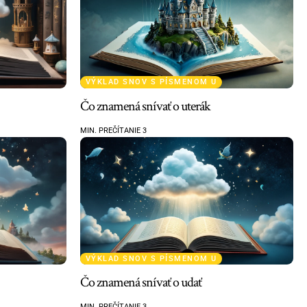
VÝKLAD SNOV S PÍSMENOM U
Čo znamená snívať o uterák
MIN. PREČÍTANIE 3
VÝKLAD SNOV S PÍSMENOM U
Čo znamená snívať o udať
MIN. PREČÍTANIE 3