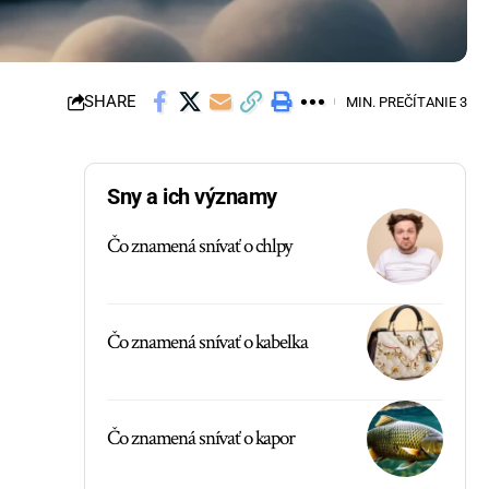
SHARE
MIN. PREČÍTANIE 3
Sny a ich významy
Čo znamená snívať o chlpy
Čo znamená snívať o kabelka
Čo znamená snívať o kapor