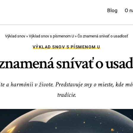
Blog
O n
Výklad snov
»
Výklad snov s písmenom U
»
Čo znamená snívať o usadlosť
VÝKLAD SNOV S PÍSMENOM U
znamená snívať o usad
ite a harmónii v živote. Predstavuje sny o mieste, kde m
tradície.