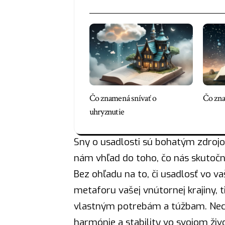
Čo znamená snívať o
Čo zna
uhryznutie
Sny o usadlosti sú bohatým zdroj
nám vhľad do toho, čo nás skutoč
Bez ohľadu na to, či usadlosť vo v
metaforu vašej vnútornej krajiny,
vlastným potrebám a túžbam. Necha
harmónie a stability vo svojom živ