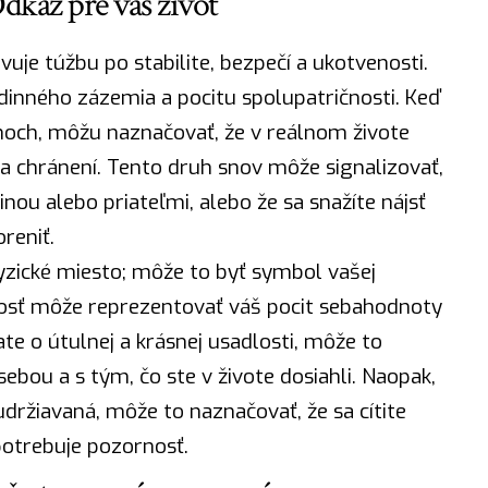
dkaz pre váš život
uje túžbu po stabilite, bezpečí a ukotvenosti.
inného zázemia a pocitu spolupatričnosti. Keď
snoch, môžu naznačovať, že v reálnom živote
tí a chránení. Tento druh snov môže signalizovať,
inou alebo priateľmi, alebo že sa snažíte
nájsť
reniť.
yzické miesto; môže to byť symbol vašej
losť môže reprezentovať váš pocit sebahodnoty
te o útulnej a krásnej usadlosti, môže to
ebou a s tým, čo ste v živote dosiahli.
Naopak
,
držiavaná, môže to naznačovať, že sa cítite
potrebuje pozornosť.