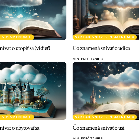
 S PÍSMENOM U
VÝKLAD SNOV S PÍSMENOM U
vať o utopiť sa (vidieť)
Čo znamená snívať o udica
MIN. PREČÍTANIE 3
 S PÍSMENOM U
VÝKLAD SNOV S PÍSMENOM U
ívať o ubytovať sa
Čo znamená snívať o uši
MIN. PREČÍTANIE 3