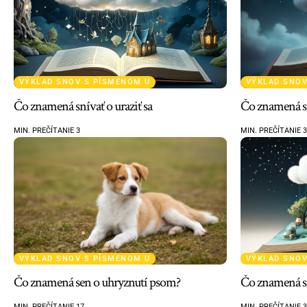
VÝKLAD SNOV S PÍSMENOM U
VÝKLAD SNOV
Čo znamená snívať o uraziť sa
Čo znamená sní
MIN. PREČÍTANIE 3
MIN. PREČÍTANIE 3
VÝKLAD SNOV S PÍSMENOM U
VÝKLAD SNOV
Čo znamená sen o uhryznutí psom?
Čo znamená sn
MIN. PREČÍTANIE 17
MIN. PREČÍTANIE 3