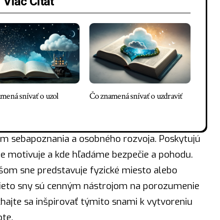
Viac Čítať
mená snívať o uzol
Čo znamená snívať o uzdraviť
om sebapoznania a osobného rozvoja. Poskytujú
ne motivuje a kde hľadáme bezpečie a pohodu.
ašom sne predstavuje fyzické miesto alebo
 tieto sny sú cenným nástrojom na porozumenie
jte sa inšpirovať týmito snami k vytvoreniu
ote.