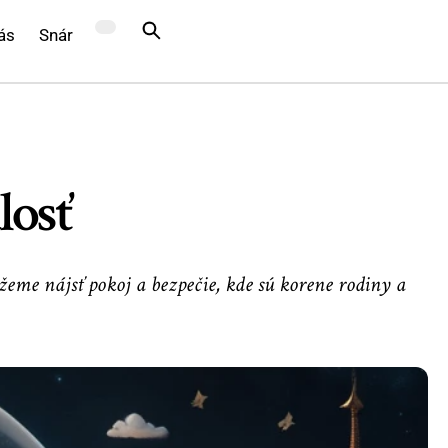
ás
Snár
losť
ôžeme nájsť pokoj a bezpečie, kde sú korene rodiny a