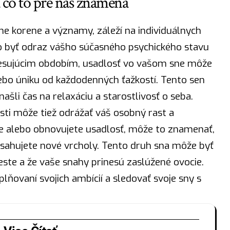
a čo to pre nás znamená
ne korene a významy, záleží na individuálnych
to byť odraz vášho súčasného psychického stavu
resujúcim obdobím, usadlosť vo vašom sne môže
ebo úniku od každodenných ťažkostí. Tento sen
šli čas na relaxáciu a starostlivosť o seba.
osti môže tiež odrážať váš osobný rast a
e alebo obnovujete usadlosť, môže to znamenať,
dosahujete nové vrcholy. Tento druh sna môže byť
ceste a že vaše snahy prinesú zaslúžené
ovocie
.
lňovaní svojich ambícií a sledovať svoje sny s