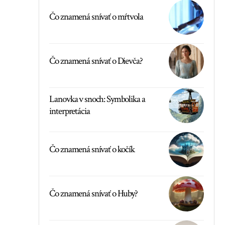
Čo znamená snívať o mŕtvola
Čo znamená snívať o Dievča?
Lanovka v snoch: Symbolika a
interpretácia
Čo znamená snívať o kočík
Čo znamená snívať o Huby?